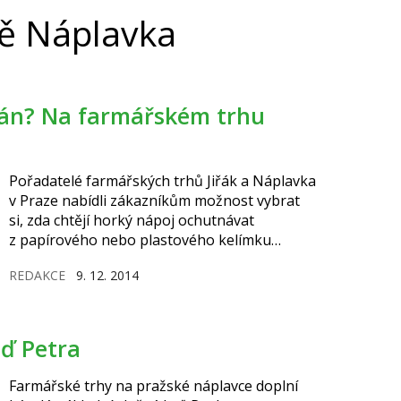
tě Náplavka
Pořadatelé farmářských trhů Jiřák a Náplavka
v Praze nabídli zákazníkům možnost vybrat
si, zda chtějí horký nápoj ochutnávat
z papírového nebo plastového kelímku
anebo z porcelánového hrnečku.
REDAKCE
9. 12. 2014
oď Petra
Farmářské trhy na pražské náplavce doplní