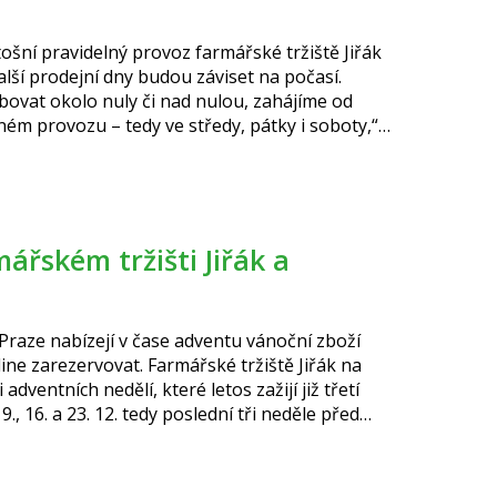
tošní pravidelný provoz farmářské tržiště Jiřák
další prodejní dny budou záviset na počasí.
ovat okolo nuly či nad nulou, zahájíme od
lném provozu – tedy ve středy, pátky i soboty,“
okud budou větší mrazy (nižší denní teploty než –
 ponecháme jen soboty.“ Pouze soboty
 Praze nabízejí v čase adventu vánoční zboží
line zarezervovat. Farmářské tržiště Jiřák na
dventních nedělí, které letos zažijí již třetí
, 16. a 23. 12. tedy poslední tři neděle před
 pro vaše nejbližší a to přímo na farmářském
le také delikatesy a sladkosti vhodné jako dárek