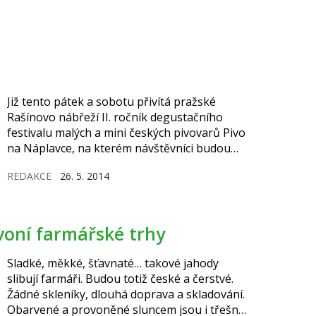
Již tento pátek a sobotu přivítá pražské
Rašínovo nábřeží II. ročník degustačního
festivalu malých a mini českých pivovarů Pivo
na Náplavce, na kterém návštěvníci budou
moci vybírat z více než 100 pivních speciálů od
REDAKCE
26. 5. 2014
40 malých českých pivovarů a pivovárků.
ovoní farmářské trhy
Sladké, měkké, šťavnaté… takové jahody
slibují farmáři. Budou totiž české a čerstvé.
Žádné skleníky, dlouhá doprava a skladování.
Obarvené a provoněné sluncem jsou i třešně