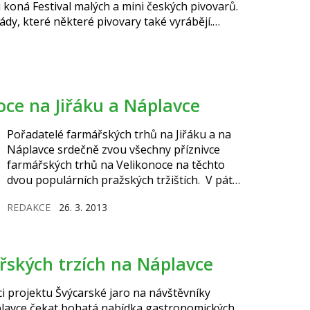
tu koná Festival malých a mini českých pivovarů.
ády, které některé pivovary také vyrábějí.
oce na Jiřáku a Náplavce
Pořadatelé farmářských trhů na Jiřáku a na
Náplavce srdečně zvou všechny příznivce
farmářských trhů na Velikonoce na těchto
dvou populárních pražských tržištích. V pátek
probíhá program na Jiřáku a v sobotu na
REDAKCE
26. 3. 2013
Náplavce. Můžete se těšit na divadélko pro
děti, možnost nakoupit všechny důležité
suroviny na pondělní pomlázku a naučit se
rozličné velikonoční zvyky v našich
ářských trzích na Náplavce
velikonočních dílnách.
ci projektu Švýcarské jaro na návštěvníky
lavce čekat bohatá nabídka gastronomických