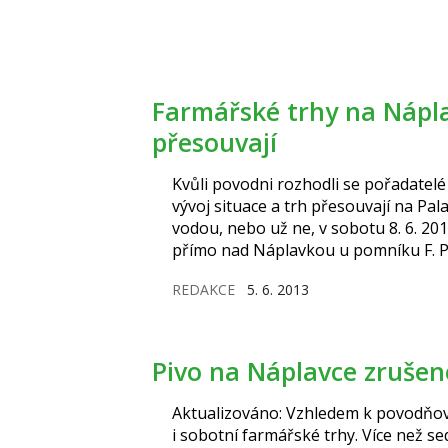
Farmářské trhy na Náplavce se kvůli povodni v sobotu
přesouvají
Kvůli povodni rozhodli se pořadatel
vývoj situace a trh přesouvají na Pa
vodou, nebo už ne, v sobotu 8. 6. 2
přímo nad Náplavkou u pomníku F. Pa
Náplavce
REDAKCE
5. 6. 2013
Pivo na Náplavce zruše
Aktualizováno: Vzhledem k povodňové
i sobotní farmářské trhy. Více než se