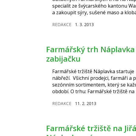
specialit ze švýcarského kantonu Wa
a zakoupit sýry, sušené maso a klo
či víno.
REDAKCE
1. 3. 2013
Farmářský trh Náplavka zahajuje sezónu a chystá
zabijačku
Farmářské tržiště Náplavka startuje 
nábřeží. Všichni prodejci, farmáři a
sezónním sortimentem, který se kaž
období. O trhu: Farmářské tržiště na
2013 mohou návštěvníci Náplavky ochu
REDAKCE
11. 2. 2013
poslechnout živou muziku. Kromě za
sýry, jogurty, tvarohy, mléko,…
Farmářské tržiště na Jiřáku začíná už tuto sobotu,