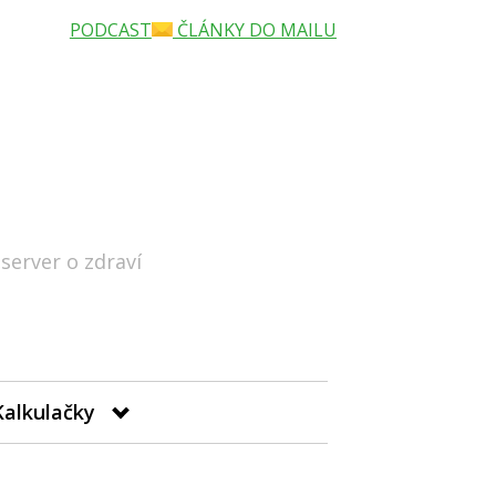
PODCAST
ČLÁNKY DO MAILU
 server o zdraví
Hledat
Kalkulačky