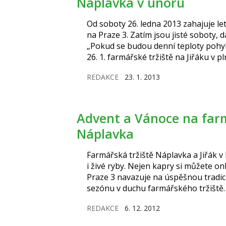
Náplavka v únoru
Od soboty 26. ledna 2013 zahajuje le
na Praze 3. Zatím jsou jisté soboty, 
„Pokud se budou denní teploty pohyb
26. 1. farmářské tržiště na Jiřáku v p
říkají pořadatelé z o.s. Archetyp. „P
REDAKCE
23. 1. 2013
5 °C), zrušíme trhy ve všední dny a
v případě…
Advent a Vánoce na farmářském tržišti Jiřák a
Náplavka
Farmářská tržiště Náplavka a Jiřák v
i živé ryby. Nejen kapry si můžete on
Praze 3 navazuje na úspěšnou tradici a
sezónu v duchu farmářského tržiště. 9.
Štědrým dnem můžete nakoupit dárky
REDAKCE
6. 12. 2012
tržišti. Rukodělné výrobky, šperky, a
k…