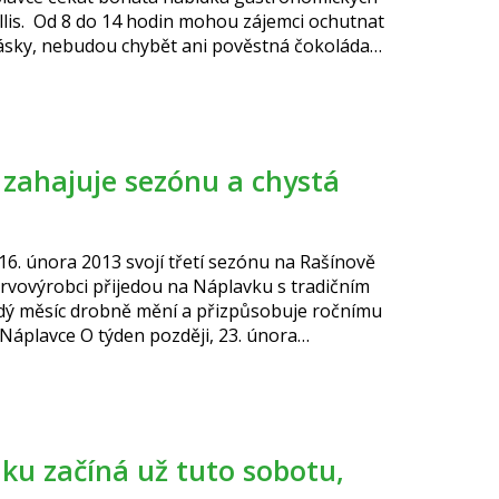
llis. Od 8 do 14 hodin mohou zájemci ochutnat
básky, nebudou chybět ani pověstná čokoláda
16. února 2013 svojí třetí sezónu na Rašínově
 prvovýrobci přijedou na Náplavku s tradičním
dý měsíc drobně mění a přizpůsobuje ročnímu
 Náplavce O týden později, 23. února
tnat zabijačkové speciality a také si
bijačkových výrobků můžete nakoupit pečivo,