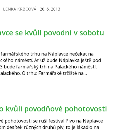
a meruňky.
LENKA KRBCOVÁ
20. 6. 2013
é farmářského trhu na Náplavce nečekat na
lackého náměstí. Ať už bude Náplavka ještě pod
013 bude farmářský trh na Palackého náměstí,
lackého. O trhu: Farmářské tržiště na
no kvůli povodňové pohotovosti
 pohotovosti se ruší festival Pivo na Náplavce
dm desítek různých druhů piv, to je lákadlo na