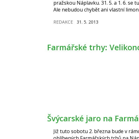
pražskou Náplavku. 31. 5. a 1. 6. se 
Ale nebudou chybět ani vlastní limon
Program bude také pro malé i velké.
REDAKCE
31. 5. 2013
Farmářské trhy: Velikon
Švýcarské jaro na Farm
Již tuto sobotu 2. března bude v rám
oblíbených Farmářských trhů na Náp