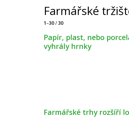
Farmářské tržiš
1
–
30
/
30
Papír, plast, nebo porcelán? Na farmářském trhu
vyhrály hrnky
Farmářské trhy rozšíří l