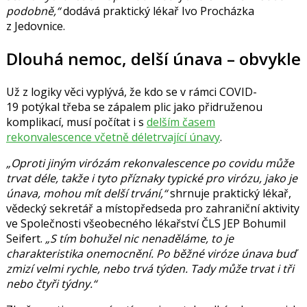
podobně,“
dodává praktický lékař
Ivo Procházka
z Jedovnice.
Dlouhá nemoc, delší únava – obvykle
Už z logiky věci vyplývá, že kdo se v rámci COVID-
19 potýkal třeba se zápalem plic jako přidruženou
komplikací, musí počítat i s
delším časem
rekonvalescence včetně déletrvající únavy
.
„Oproti jiným virózám rekonvalescence po covidu může
trvat déle, takže i tyto příznaky typické pro virózu, jako je
únava, mohou mít delší trvání,“
shrnuje praktický lékař,
vědecký sekretář a místopředseda pro zahraniční aktivity
ve Společnosti všeobecného lékařství ČLS JEP
Bohumil
Seifert
.
„S tím bohužel nic nenaděláme, to je
charakteristika onemocnění. Po běžné viróze únava buď
zmizí velmi rychle, nebo trvá týden. Tady může trvat i tři
nebo čtyři týdny.“