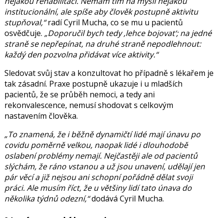
nějakou rehabilitaci. Nemám tím na mysli nějakou
institucionální, ale spíše aby člověk postupně aktivitu
stupňoval,“
radí Cyril Mucha, co se mu u pacientů
osvědčuje.
„Doporučil bych tedy ‚lehce bojovat‘; na jedné
straně se nepřepínat, na druhé straně nepodlehnout:
každý den pozvolna přidávat více aktivity.“
Sledovat svůj stav a konzultovat ho případně s lékařem je
tak zásadní. Praxe postupně ukazuje i u mladších
pacientů, že se průběh nemoci, a tedy ani
rekonvalescence, nemusí shodovat s celkovým
nastavením člověka.
„To znamená, že i běžně dynamičtí lidé mají únavu po
covidu poměrně velkou, naopak lidé i dlouhodobě
oslabení problémy nemají. Nejčastěji ale od pacientů
slýchám, že ráno vstanou a už jsou unavení, udělají jen
pár věcí a již nejsou ani schopní pořádně dělat svoji
práci. Ale musím říct, že u většiny lidí tato únava do
několika týdnů odezní,“
dodává Cyril Mucha.