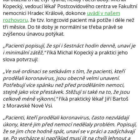
Kopecký
, vedoucí lékař Postcovidového centra ve Fakultní
nemocnici Hradec Králové, dokonce
uvádí v našem
rozhovoru,
že tzv. longcovid pacient má potíže i déle než
tři měsíce. Do té doby je normální se třeba právě se
zvýšenou únavou potýkat.
„Pacienti popisují, že spí i šestnáct hodin denně, unaví je
i minimální zátěž,“
říká Michal Kopecký a praktici jeho
slova potvrzují:
„Ve své ordinaci se setkávám s tím, že pacienti, kteří
prodělali koronavirus, jsou obecně velmi unavení.
Potřebují více spánku než před proděláním nemoci,
stejně jako více přestávek. Stěžují si také na to, že jsou
celkově méně výkonní,“
říká praktický lékař
Jiří Bartoš
z Moravské Nové Vsi.
„Pacienti, kteří prodělali koronavirus, často nezvládají
úkony, které jim před nemocí nedělaly problém. Popisují,
že se jim chce hodně spát, unaví se v práci a zadýchávají
se. Po vycházce si například musí jít na chvíli lehnout a