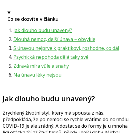
Co se dozvíte v článku
Jak dlouho budu unavený?
Dlouhá nemoc, delší únava – obvykle
S únavou nejprve k praktikovi, rozhodne, co dál
Psychická nepohoda dělá taky své
Zdravá míra vůle a snahy
Na únavu léky nejsou
Jak dlouho budu unavený?
Zrychlený životní styl, který má spousta z nás,
předpokládá, že po nemoci se rychle vrátíme do normálu.
COVID-19 je ale zrádný. A dostat se do formy je u mnoha
lidí otázka tří až čtyř týdnů, někdy i delší doby.
Michal