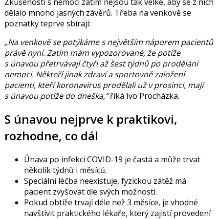
Zkušenosti s nemocí zatím nejsou tak velké, aby se z nich
dělalo mnoho jasných závěrů. Třeba na venkově se
poznatky teprve sbírají:
„Na venkově se potýkáme s největším náporem pacientů
právě nyní. Zatím mám vypozorované, že potíže
s únavou přetrvávají čtyři až šest týdnů po prodělání
nemoci. Někteří jinak zdraví a sportovně založení
pacienti, kteří koronavirus prodělali už v prosinci, mají
s únavou potíže do dneška,“
říká Ivo Procházka.
S únavou nejprve k praktikovi,
rozhodne, co dál
Únava po infekci COVID-19 je častá a může trvat
několik týdnů i měsíců.
Speciální léčba neexistuje, fyzickou zátěž má
pacient zvyšovat dle svých možností.
Pokud obtíže trvají déle než 3 měsíce, je vhodné
navštívit praktického lékaře, který zajistí provedení