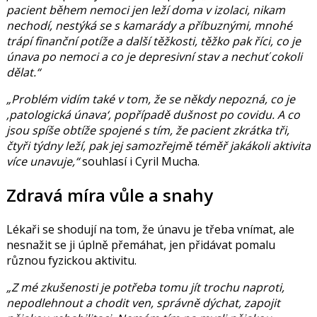
pacient během nemoci jen leží doma v izolaci, nikam
nechodí, nestýká se s kamarády a příbuznými, mnohé
trápí finanční potíže a další těžkosti, těžko pak říci
, co je
únava po nemoci a co je depresivní stav a nechuť cokoli
dělat.“
„Problém vidím také v tom, že se někdy nepozná, co je
‚patologická únava‘, popřípadě dušnost po covidu. A co
jsou spíše obtíže spojené s tím, že pacient zkrátka tři,
čtyři týdny leží, pak jej samozřejmě téměř jakákoli aktivita
více unavuje,“
souhlasí i Cyril Mucha.
Zdravá míra vůle a snahy
Lékaři se shodují na tom, že únavu je třeba vnímat, ale
nesnažit se ji úplně přemáhat, jen přidávat pomalu
různou fyzickou aktivitu.
„Z mé zkušenosti je potřeba tomu jít trochu naproti,
nepodlehnout a chodit ven, správně dýchat, zapojit