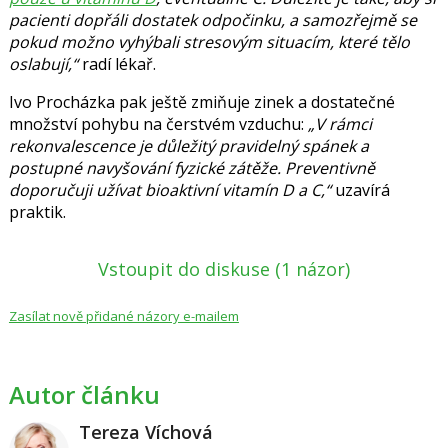
pacienti dopřáli dostatek odpočinku, a samozřejmě se
pokud možno vyhýbali stresovým situacím, které tělo
oslabují,“
radí lékař.
Ivo Procházka pak ještě zmiňuje zinek a dostatečné
množství pohybu na čerstvém vzduchu:
„V rámci
rekonvalescence je důležitý pravidelný spánek a
postupné navyšování fyzické zátěže. Preventivně
doporučuji užívat bioaktivní vitamín D a C,“
uzavírá
praktik.
Vstoupit do diskuse
(1 názor)
Zasílat nově přidané názory e-mailem
Autor článku
Tereza Víchová