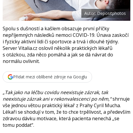
t
e
i
b
X
Autor: Depositphotos
o
o
k
u
Spolu s dušností a kašlem obsazuje první příčky
nepříjemných následků nemoci COVID-19. Únava zaskočí
i fyzicky aktivní lidi či sportovce a trvá i dlouhé týdny.
Server Vitalia.cz oslovil několik praktických lékařů
s otázkou, zda něco pomáhá a jak se dá návrat do
normálu ovlivnit.
Přidat mezi oblíbené zdroje na Googlu
„Tak jako na léčbu covidu neexistuje zázrak, tak
neexistuje zázrak ani v rekonvalescenci po něm,“
shrnuje
vše jednou větou praktický lékař z Prahy
Cyril Mucha.
Lékaři se shodují v tom, že to chce trpělivost, a především
zdravou dávku motivace, která pacienta nenechá „se
tomu poddat“.