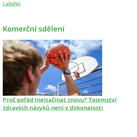
LadaNe
Komerční sdělení
Proč pořád (ne)začínat znovu? Tajemství
zdravých návyků není v dokonalosti