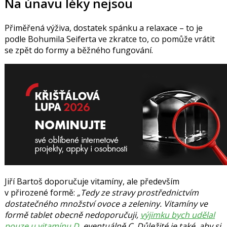
Na únavu léky nejsou
Přiměřená výživa, dostatek spánku a relaxace – to je
podle Bohumila Seiferta ve zkratce to, co pomůže vrátit
se zpět do formy a běžného fungování.
Jiří Bartoš doporučuje vitamíny, ale především
v přirozené formě:
„Tedy ze stravy prostřednictvím
dostatečného množství ovoce a zeleniny. Vitamíny ve
formě tablet obecně nedoporučuji,
výjimku bych udělal
pouze u vitamínu D
, eventuálně C. Důležité je také, aby si