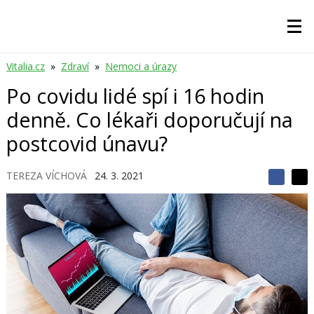
Vitalia.cz
»
Zdraví
»
Nemoci a úrazy
Po covidu lidé spí i 16 hodin
denně. Co lékaři doporučují na
postcovid únavu?
TEREZA VÍCHOVÁ
24. 3. 2021
S
S
S
d
d
d
í
í
í
l
l
e
e
l
j
j
t
e
t
e
e
t
n
n
a
a
F
s
a
í
c