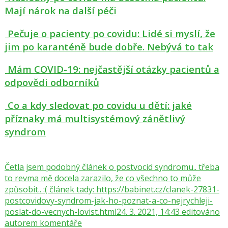
Mají nárok na další péči
Pečuje o pacienty po covidu: Lidé si myslí, že
jim po karanténě bude dobře. Nebývá to tak
Mám COVID-19: nejčastější otázky pacientů a
odpovědi odborníků
Co a kdy sledovat po covidu u dětí: jaké
příznaky má multisystémový zánětlivý
syndrom
Četla jsem podobný článek o postvocid syndromu.. třeba
to revma mě docela zarazilo, že co všechno to může
způsobit.. :( článek tady: https://babinet.cz/clanek-27831-
postcovidovy-syndrom-jak-ho-poznat-a-co-nejrychleji-
poslat-do-vecnych-lovist.html24. 3. 2021, 14:43 editováno
autorem komentáře