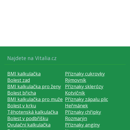
Najdete na Vitalia.cz
BMI kalkulačka
Příznaky cukrovky
Bolest zad
Rýmovník
BMI kalkulačka pro ženy
Příznaky sklerózy
Bolest břicha
Kotvičník
BMI kalkulačka pro muže
Příznaky zápalu plic
Bolest v krku
Heřmánek
Těhotenská kalkulačka
Příznaky chřipky
Bolest v podbřišku
Rozmarýn
Ovulační kalkulačka
Příznaky angíny