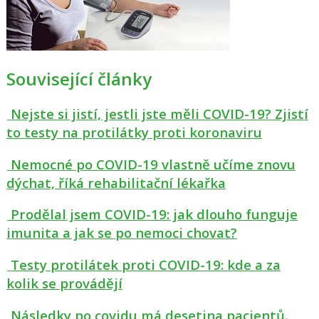
Související články
Nejste si jistí, jestli jste měli COVID-19? Zjistí
to testy na protilátky proti koronaviru
Nemocné po COVID-19 vlastně učíme znovu
dýchat, říká rehabilitační lékařka
Prodělal jsem COVID-19: jak dlouho funguje
imunita a jak se po nemoci chovat?
Testy protilátek proti COVID-19: kde a za
kolik se provádějí
Následky po covidu má desetina pacientů.