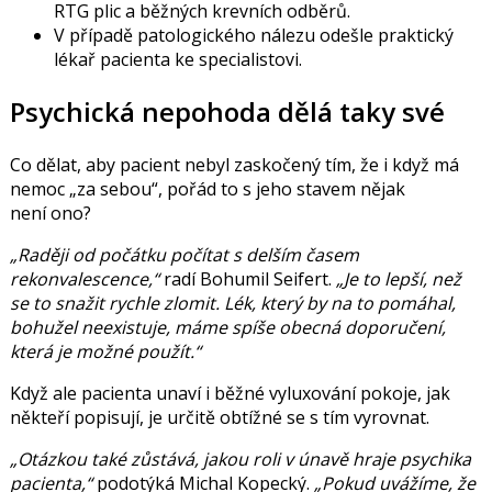
RTG plic a běžných krevních odběrů.
V případě patologického nálezu odešle praktický
lékař pacienta ke specialistovi.
Psychická nepohoda dělá taky své
Co dělat, aby pacient nebyl zaskočený tím, že i když má
nemoc „za sebou“, pořád to s jeho stavem nějak
není ono?
„Raději od počátku počítat s delším časem
rekonvalescence,“
radí Bohumil Seifert.
„Je to lepší, než
se to snažit rychle zlomit. Lék, který by na to pomáhal,
bohužel neexistuje, máme spíše obecná doporučení,
která je možné použít.“
Když ale pacienta unaví i běžné vyluxování pokoje, jak
někteří popisují, je určitě obtížné se s tím vyrovnat.
„Otázkou také zůstává, jakou roli v únavě hraje psychika
pacienta,“
podotýká Michal Kopecký.
„Pokud uvážíme, že