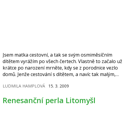
Jsem matka cestovní, a tak se svým osmiměsíčním
dítětem vyrážím po všech čertech. Vlastně to začalo už
krátce po narození mrněte, kdy se z porodnice vezlo
domů. Jenže cestování s dítětem, a navíc tak malým,
vyžaduje pevné nervy a přináší nemalá úskalí.
LUDMILA HAMPLOVÁ
15. 3. 2009
Renesanční perla Litomyšl