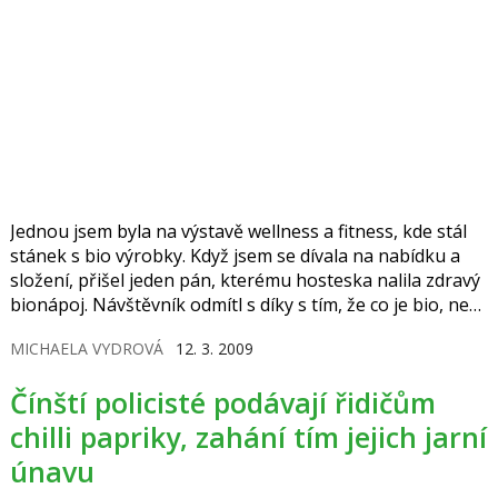
Jednou jsem byla na výstavě wellness a fitness, kde stál
stánek s bio výrobky. Když jsem se dívala na nabídku a
složení, přišel jeden pán, kterému hosteska nalila zdravý
bionápoj. Návštěvník odmítl s díky s tím, že co je bio, není
slušně řečeno k jídlu.
MICHAELA VYDROVÁ
12. 3. 2009
Čínští policisté podávají řidičům
chilli papriky, zahání tím jejich jarní
únavu