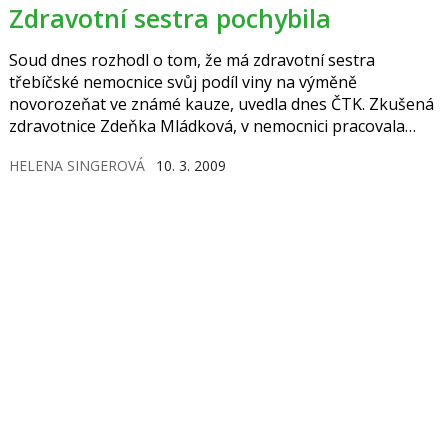
Zdravotní sestra pochybila
Soud dnes rozhodl o tom, že má zdravotní sestra
třebíčské nemocnice svůj podíl viny na výměně
novorozeňat ve známé kauze, uvedla dnes ČTK. Zkušená
zdravotnice Zdeňka Mládková, v nemocnici pracovala
přes třicet let, dostala v říjnu 2007 výpověď a nyní chtěla
HELENA SINGEROVÁ
10. 3. 2009
své jméno očistit. Soud dal ovšem zapravdu nemocnici.
Mládková v prosinci 2006 předložila matkám
novorozeňat nesprávné děti a nezkontrolovala jejich
identifikaci. Váhy novorozenců se přitom několik hodin
po porodu lišily o více než půl…