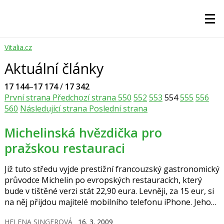
Vitalia.cz
Aktuální články
17 144
–
17 174
/
17 342
První strana
Předchozí strana
550
552
553
554
555
556
560
Následující strana
Poslední strana
Michelinská hvězdička pro
pražskou restauraci
Již tuto středu vyjde prestižní francouzský gastronomický
průvodce Michelin po evropských restauracích, který
bude v tištěné verzi stát 22,90 eura. Levněji, za 15 eur, si
na něj přijdou majitelé mobilního telefonu iPhone. Jeho
pověstné hvězdičky pomohly v kariéře nejednomu
HELENA SINGEROVÁ
16. 3. 2009