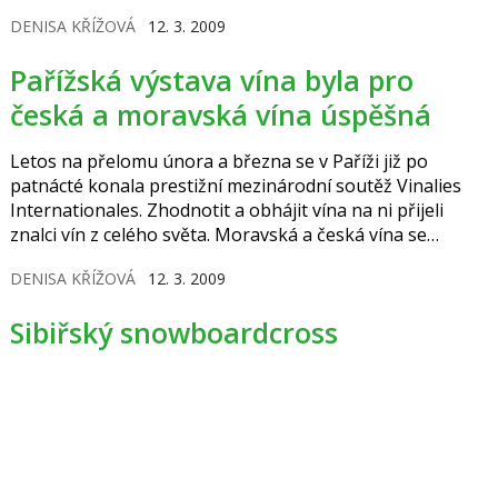
příštího roku. Společnost Hamé všem těm, kteří si vadný
DENISA KŘÍŽOVÁ
12. 3. 2009
výrobek zakoupili, nabídla možnost výrobek zaslat na
náklady společnosti zpět firmě, a to na adresu: Hamé,
Pařížská výstava vína byla pro
a.s., Na Drahách 814, 686 04 Kunovice.
česká a moravská vína úspěšná
Letos na přelomu února a března se v Paříži již po
patnácté konala prestižní mezinárodní soutěž Vinalies
Internationales. Zhodnotit a obhájit vína na ni přijeli
znalci vín z celého světa. Moravská a česká vína se
v Paříži ujala a získala 9 zlatých a 36 stříbrných medailí.
DENISA KŘÍŽOVÁ
12. 3. 2009
To ji v procentuální úspěšnosti řadí mezi první pětici zemí
celé výstavy. Na přední místa v žebříčku úspěšnosti se
Sibiřský snowboardcross
dostaly vína z Francie, Španělska, Kanady, Švýcarska, Itálií
a Portugalska.