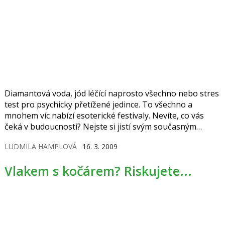
Diamantová voda, jód léčící naprosto všechno nebo stres
test pro psychicky přetížené jedince. To všechno a
mnohem víc nabízí esoterické festivaly. Nevíte, co vás
čeká v budoucnosti? Nejste si jistí svým současným
partnerem nebo jen hledáte v sobě skryté energie?
LUDMILA HAMPLOVÁ
16. 3. 2009
Běžte na esoterický festival, objevíte netušené...
Vlakem s kočárem? Riskujete...