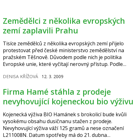
Zemědělci z několika evropských
zemí zaplavili Prahu
Tisíce zemědělců z několika evropských zemí přijelo
protestovat před české ministerstvo zemědělství na
pražském Těšnově. Důvodem podle nich je politika
Evropské unie, které vyčítají nerovný přístup. Podle
odhadů totiž dostávají zemědělci z nových zemí asi
DENISA KŘÍŽOVÁ
12. 3. 2009
60 procent dotací, které náleží těm ze starých
členských zemí.
Firma Hamé stáhla z prodeje
nevyhovující kojeneckou bio výživu
Kojenecká výživa BIO Hamánek s brokolicí bude kvůli
vysokému obsahu dusičnanu stažen z prodeje.
Nevyhovující výživa váží 125 gramů a nese označení
L211008N. Datum spotřeby má do 21. dubna