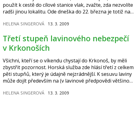
použít k cestě do cílové stanice vlak, zvažte, zda nezvolíte
radši jinou lokalitu. Ode dneška do 22. března je totiž na
trati Praha – Lysá nad Labem výluka v obou směrech.
HELENA SINGEROVÁ
13. 3. 2009
Omezení se týká asi patnácti vlaků.
Třetí stupeň lavinového nebezpečí
v Krkonoších
Všichni, kteří se o víkendu chystají do Krkonoš, by měli
zbystřit pozornost. Horská služba zde hlásí třetí z celkem
pěti stupňů, který je údajně nejzrádnější. K sesuvu laviny
může dojít především na (v lavinové předpovědi většinou
uvedených) strmých svazích se sklonem 35° a více, a to už
HELENA SINGEROVÁ
13. 3. 2009
i při malém dodatečném zatížení.