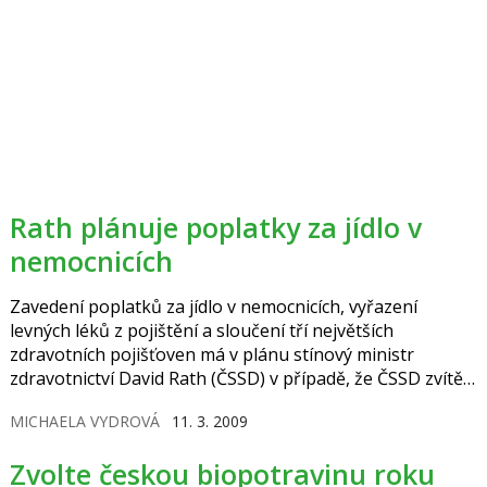
Rath plánuje poplatky za jídlo v
nemocnicích
Zavedení poplatků za jídlo v nemocnicích, vyřazení
levných léků z pojištění a sloučení tří největších
zdravotních pojišťoven má v plánu stínový ministr
zdravotnictví David Rath (ČSSD) v případě, že ČSSD zvítězí
ve volbách. V případě, že sociální demokracie příští rok
MICHAELA VYDROVÁ
11. 3. 2009
převezme vládu, chce Rath zrušit všechny poplatky, které
zavedl bývalý ministr zdravotnictví Tomáš Julínek (ODS).
Zvolte českou biopotravinu roku
V plánu má ale zavedení poplatku za stravu