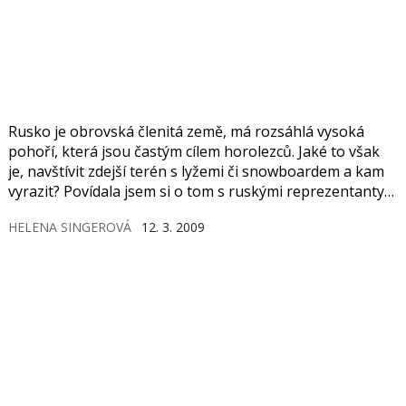
Rusko je obrovská členitá země, má rozsáhlá vysoká
pohoří, která jsou častým cílem horolezců. Jaké to však
je, navštívit zdejší terén s lyžemi či snowboardem a kam
vyrazit? Povídala jsem si o tom s ruskými reprezentanty
ve snowboardcrossu, kteří téměř celý rok brázdí Evropu
HELENA SINGEROVÁ
12. 3. 2009
a mají tudíž i srovnání.