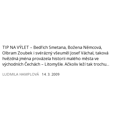
TIP NA VÝLET – Bedřich Smetana, Božena Němcová,
Olbram Zoubek i svérázný všeuměl Josef Váchal, taková
hvězdná jména provázela historii malého města ve
východních Čechách – Litomyšle. Ačkoliv leží tak trochu
mimo hlavní zájem turistů, pomalu její kouzlo začínají
LUDMILA HAMPLOVÁ
14. 3. 2009
objevovat, a to je dobře.