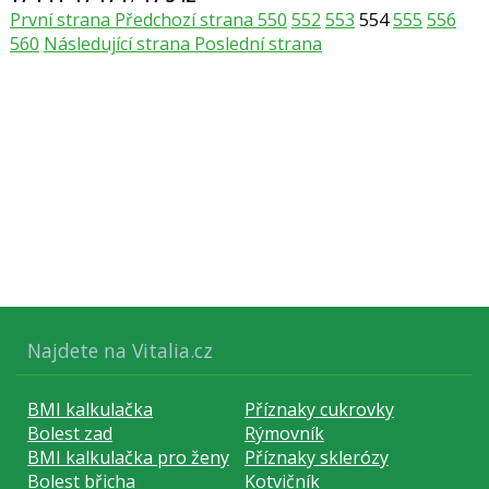
První strana
Předchozí strana
550
552
553
554
555
556
zábava. Naopak poměrně vysoká část populace se vůbec
560
Následující strana
Poslední strana
nevěnuje aktivnímu…
Najdete na Vitalia.cz
BMI kalkulačka
Příznaky cukrovky
Bolest zad
Rýmovník
BMI kalkulačka pro ženy
Příznaky sklerózy
Bolest břicha
Kotvičník