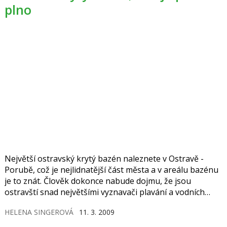
plno
Největší ostravský krytý bazén naleznete v Ostravě -
Porubě, což je nejlidnatější část města a v areálu bazénu
je to znát. Člověk dokonce nabude dojmu, že jsou
ostravští snad největšími vyznavači plavání a vodních
radovánek v České republice. Dovádění ve vodě je baví, ať
HELENA SINGEROVÁ
11. 3. 2009
je léto nebo zima.