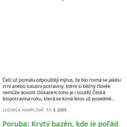
v nemocnicích a zvažuje také minimální poplatek za
recept.
Češi už pomalu odpouštějí mýtus, že bio rovná se jakési
zrní anebo luxusní potraviny, které si běžný člověk
nemůže dovolit. Důkazem toho je i soutěž Česká
biopotravina roku, která se koná letos už posedmé.
Navíc i sami spotřebitelé mohou vybírat své favority.
LUDMILA HAMPLOVÁ
11. 3. 2009
Poruba: Krytý bazén, kde je pořád