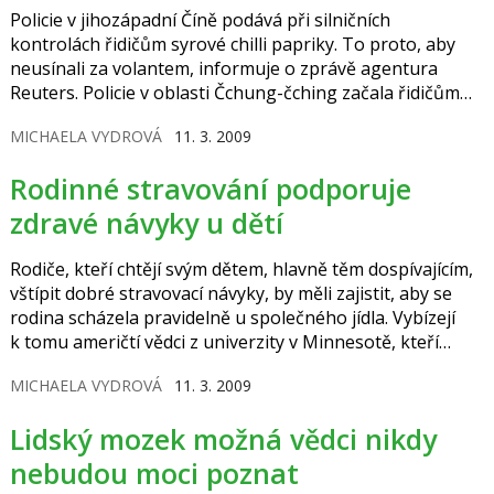
Policie v jihozápadní Číně podává při silničních
kontrolách řidičům syrové chilli papriky. To proto, aby
neusínali za volantem, informuje o zprávě agentura
Reuters. Policie v oblasti Čchung-čching začala řidičům
podávat papriky nyní, kdy začíná období „jarní únavy“. „Je
MICHAELA VYDROVÁ
11. 3. 2009
vážně dobré si dát pár pálivých papriček, když jste
unaveni z řízení,“ řekl k tomu řidič kamionu Čen-ťün pro
Rodinné stravování podporuje
Reuters. „Doslova vás nastartují,“ dodal.
zdravé návyky u dětí
Rodiče, kteří chtějí svým dětem, hlavně těm dospívajícím,
vštípit dobré stravovací návyky, by měli zajistit, aby se
rodina scházela pravidelně u společného jídla. Vybízejí
k tomu američtí vědci z univerzity v Minnesotě, kteří
v dlouhodobé studii zkoumali prospěšnost rodinného
MICHAELA VYDROVÁ
11. 3. 2009
stravování. Zjistili, že rodinné jídlo má velký vliv na
dospívající mládež, protože podporuje zdravé stravovací
Lidský mozek možná vědci nikdy
návyky a také správnou volbu nutričně vhodného jídla.
nebudou moci poznat