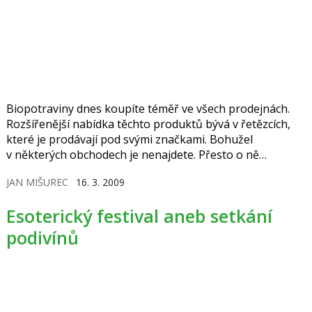
Biopotraviny dnes koupíte téměř ve všech prodejnách.
Rozšířenější nabídka těchto produktů bývá v řetězcích,
které je prodávají pod svými značkami. Bohužel
v některých obchodech je nenajdete. Přesto o ně
spotřebitelé mají zájem. Mnozí si kladou otázku, zda jsou
JAN MIŠUREC
16. 3. 2009
opravdu bio výrobky lepší, nebo se jen jedná o chytrý
marketingový tah?
Esoterický festival aneb setkání
podivínů