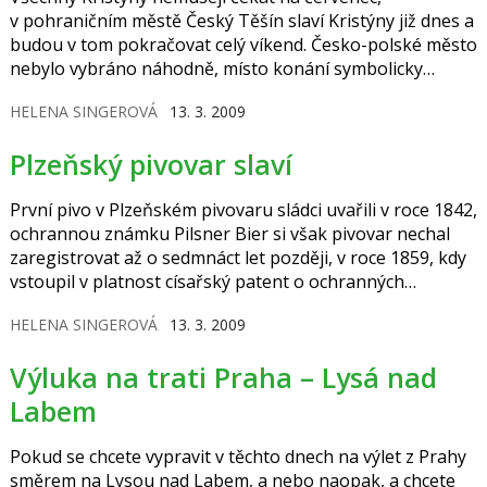
v pohraničním městě Český Těšín slaví Kristýny již dnes a
budou v tom pokračovat celý víkend. Česko-polské město
nebylo vybráno náhodně, místo konání symbolicky
odkazuje k hranici, která už nerozděluje, ale spojuje.
HELENA SINGEROVÁ
13. 3. 2009
Mezi nositelkami jména Kristýna je také řada slavných
osobností.
Plzeňský pivovar slaví
První pivo v Plzeňském pivovaru sládci uvařili v roce 1842,
ochrannou známku Pilsner Bier si však pivovar nechal
zaregistrovat až o sedmnáct let později, v roce 1859, kdy
vstoupil v platnost císařský patent o ochranných
známkách. Právě letos je tomu sto padesát let. Po
HELENA SINGEROVÁ
13. 3. 2009
čtyřiceti letech ji nahradilo označení Pilsner Urquell a
Plzeňský Prazdroj.
Výluka na trati Praha – Lysá nad
Labem
Pokud se chcete vypravit v těchto dnech na výlet z Prahy
směrem na Lysou nad Labem, a nebo naopak, a chcete