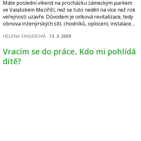
Máte poslední víkend na procházku zámeckým parkem
ve Valašském Meziříčí, než se tuto neděli na více než rok
veřejnosti uzavře. Důvodem je celková revitalizace, tedy
obnova inženýrských sítí, chodníků, oplocení, instalace
mobiliáře i údržba a výstavba nové zeleně. Úpravy
HELENA SINGEROVÁ
13. 3. 2009
potrvají do května příštího roku a předpokládané
náklady by se měly vyšplhat zhruba k 20 milionům korun.
Vracím se do práce. Kdo mi pohlídá
Jednu čtvrtinu zaplatí město a zbývající tři čtvrtiny půjdou
z dotace Evropské unie z Regionálního operačního
dítě?
programu…