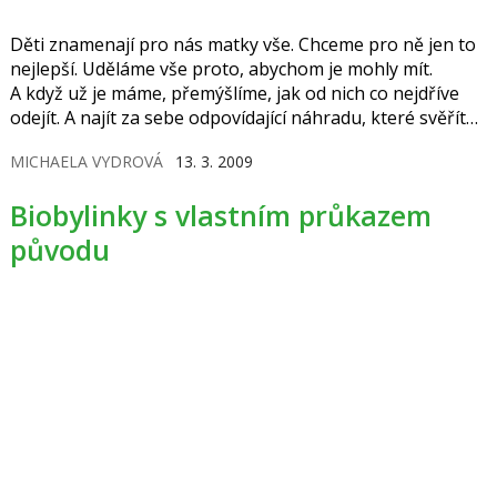
Děti znamenají pro nás matky vše. Chceme pro ně jen to
nejlepší. Uděláme vše proto, abychom je mohly mít.
A když už je máme, přemýšlíme, jak od nich co nejdříve
odejít. A najít za sebe odpovídající náhradu, které svěříte
to nejcennější, co máte, je hodně těžké.
MICHAELA VYDROVÁ
13. 3. 2009
Biobylinky s vlastním průkazem
původu