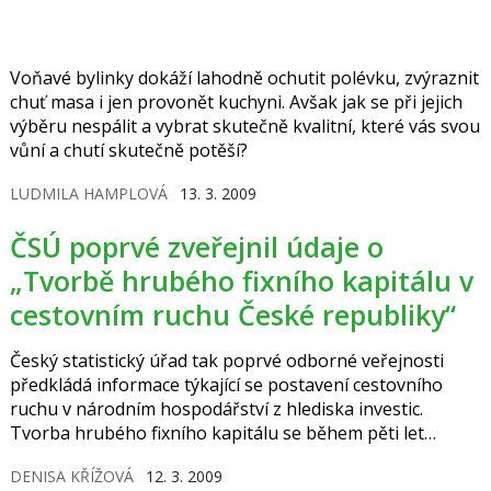
Voňavé bylinky dokáží lahodně ochutit polévku, zvýraznit
chuť masa i jen provonět kuchyni. Avšak jak se při jejich
výběru nespálit a vybrat skutečně kvalitní, které vás svou
vůní a chutí skutečně potěší?
LUDMILA HAMPLOVÁ
13. 3. 2009
ČSÚ poprvé zveřejnil údaje o
„Tvorbě hrubého fixního kapitálu v
cestovním ruchu České republiky“
Český statistický úřad tak poprvé odborné veřejnosti
předkládá informace týkající se postavení cestovního
ruchu v národním hospodářství z hlediska investic.
Tvorba hrubého fixního kapitálu se během pěti let
zvýšila o 9,4 mld. Kč, což představuje nárůst o 33 %.
DENISA KŘÍŽOVÁ
12. 3. 2009
V roce 2006 byla zaznamenána největší investice