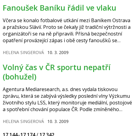
sálů stála 110 milionů korun a trvala půl roku. Nyní se
Fanoušek Baníku řádil ve vlaku
sály řadí mezi deset nejlepších pracovišť v Evropě.
Včera se konalo fotbalové utkání mezi Baníkem Ostrava
a pražskou Slávií. Proto se čekaly již tradiční výtržnosti a
organizátoři se na ně připravili. Přísná bezpečnostní
opatření provázející zápas i obě cesty fanoušků se
bezpochyby vyplatila. Vlak vyjel z ostravského nádraží
HELENA SINGEROVÁ
10. 3. 2009
krátce po desáté hodině a na přibližně 400 fanoušků
Baníku Ostrava, pro které byly připojeny čtyři vagony za
Volný čas v ČR sportu nepatří
lokomotivou, dohlíželo čtyřicet policistů. Cestou do Prahy
i zpět byli baníkovští hooligans agresivní, napadli a…
(bohužel)
Agentura Mediaresearch, a.s. dnes vydala tiskovou
zprávu, která se zabývá výsledky poslední vlny Výzkumu
životního stylu LSS, který monitoruje mediální, postojové
a spotřební chování populace ČR. Podle zmíněného
výzkumu tráví u nás více lidí svůj volný čas četbou novin a
HELENA SINGEROVÁ
10. 3. 2009
časopisů a poslechem hudby. Sledování televizních
pořadů však všechny aktivity v průzkumu porazilo.
17 144
–
17 174
/
17 342
Poměrně vysoko se umístil i internet a počítačová