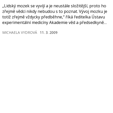
„Lidský mozek se vyvíjí a je neustále složitější, proto ho
zřejmě vědci nikdy nebudou s to poznat. Vývoj mozku je
totiž zřejmě vždycky předběhne,“ říká ředitelka Ústavu
experimentální medicíny Akademie věd a předsedkyně
České společnosti pro neurovědy profesorka Eva Syková
MICHAELA VYDROVÁ
11. 3. 2009
při představování programu k Evropskému týdnu mozku,
který se v Praze bude konat od 16. do 20. března.