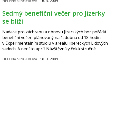
HELENA SINGEROVÁ
16. 3. 2009
proklamovaných výrobků popírají. Bývají totiž tučné a
často obsahují velké množství cukrů.
Sedmý benefiční večer pro Jizerky
se blíží
Nadace pro záchranu a obnovu Jizerských hor pořádá
benefiční večer, plánovaný na 1. dubna od 18 hodin
v Experimentálním studiu v areálu libereckých Lidových
sadech. A není to apríl! Návštěvníky čeká stručné
seznámení s nejzajímavějšími aktivitami Nadace,
HELENA SINGEROVÁ
16. 3. 2009
předčítání z nové knihy o jizerskohorských pomníčcích
„Připomínky zašlých časů“ a vystoupení dětského
hudebního souboru ZUŠ Liberec. Po ukončení programu
bude prostor pro diskusi za přítomnosti nejznámějších
„patronů“ Jizerských hor.