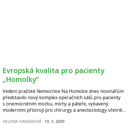
Evropská kvalita pro pacienty
„Homolky“
Vedení pražské Nemocnice Na Homolce dnes novinářům
představilo nový komplex operačních sálů pro pacienty
s onemocněním mozku, míchy a páteře, vybavený
moderními přístroji pro chirurgy a anesteziology včetně
špičkových zobrazovacích systémů. Jedná se o největší
HELENA SINGEROVÁ
10. 3. 2009
investici nemocnice za poslední čtyři roky – rekonstrukce