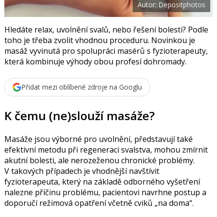
Autor: Depositphotos
o
o
k
u
Hledáte relax, uvolnění svalů, nebo řešení bolesti? Podle
toho je třeba zvolit vhodnou proceduru. Novinkou je
masáž vyvinutá pro spolupráci masérů s fyzioterapeuty,
která kombinuje výhody obou profesí dohromady.
Přidat mezi oblíbené zdroje na Googlu
K čemu (ne)slouží masáže?
Masáže jsou výborné pro uvolnění, představují také
efektivní metodu při regeneraci svalstva, mohou zmírnit
akutní bolesti, ale nerozeženou chronické problémy.
V takových případech je vhodnější navštívit
fyzioterapeuta, který na základě odborného vyšetření
nalezne příčinu problému, pacientovi navrhne postup a
doporučí režimová opatření včetně cviků „na doma“.