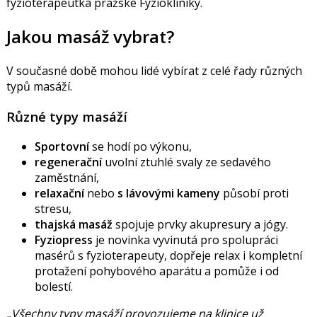
fyzioterapeutka pražské Fyziokliniky.
Jakou masáž vybrat?
V současné době mohou lidé vybírat z celé řady různých
typů masáží.
Různé typy masáží
Sportovní
se hodí po výkonu,
regenerační
uvolní ztuhlé svaly ze sedavého
zaměstnání,
relaxační
nebo
s lávovými kameny
působí proti
stresu,
thajská masáž
spojuje prvky akupresury a jógy.
Fyziopress
je novinka vyvinutá pro spolupráci
masérů s fyzioterapeuty, dopřeje relax i kompletní
protažení pohybového aparátu a pomůže i od
bolestí.
„Všechny typy masáží provozujeme na klinice už