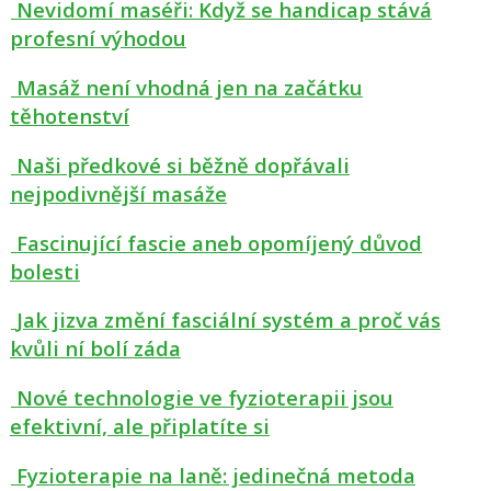
Nevidomí maséři: Když se handicap stává
profesní výhodou
Masáž není vhodná jen na začátku
těhotenství
Naši předkové si běžně dopřávali
nejpodivnější masáže
Fascinující fascie aneb opomíjený důvod
bolesti
Jak jizva změní fasciální systém a proč vás
kvůli ní bolí záda
Nové technologie ve fyzioterapii jsou
efektivní, ale připlatíte si
Fyzioterapie na laně: jedinečná metoda