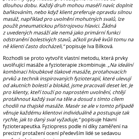
dlouhou dobu. Každý druh mohou maséři navíc doplnit
baňkováním, nebo když klient preferuje opravdu silnou
masáž, například pro uvolnění mohutných svalů, lze
použít pneumatickou přístrojovou hlavici. Žádná
z uvedených masáží ale nemá jako primární funkci
odstranění bolestivých stavů, ačkoli právě kvůli tomu na
ně klienti často docházeli,“
popisuje Iva Bílková.
Rozhodli se proto vytvořit vlastní metodu, která prvky
uvolňující masáže a fyzioterapie zkombinuje.
„Na ideální
kombinaci hloubkové tlakové masáže, protahovacích
prvků a technik inspirovaných fyzioterapií, které ulevují
od akutních bolestí a blokád, jsme pracovali deset let. Je
pro klienty, kteří touží po naprostém uvolnění, chtějí
protáhnout každý sval na těle a dosud s tímto cílem
chodili na thajské masáže. Masér se ale v tomto případě
věnuje každému klientovi individuálně a postupuje tak
rychle, jak to daný sval vyžaduje,“
popisuje hlavní
fyzioterapeutka. Fyziopress podle ní díky zaměření na
precizní protažení ocení především lidé se sedavou