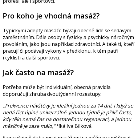
profesí, ale i sportovci.
Pro koho je vhodná masáž?
Typickými adepty masáže bývají obecně lidé se sedavým
zaměstnáním. Dále osoby s fyzicky a psychicky náročným
povoláním, jako jsou například zdravotníci. A také ti, kteří
pracují či podávají výkony v předklonu, k těm patří
i cyklisti a další sportovci.
Jak často na masáž?
Potřeba může být individuální, obecná pravidla
doporučují zhruba dvoutýdenní rozestupy:
„Frekvence návštěvy je ideální jednou za 14 dní, i když se
nedá říct úplně univerzálně. Jednou týdně je příliš často,
kdy tělo nemá čas na dostatečnou regeneraci, a jednou
měsíčně je zase málo,“
říká Iva Bílková.
Samozřejmě doba mezi masážemi se může proměňovat