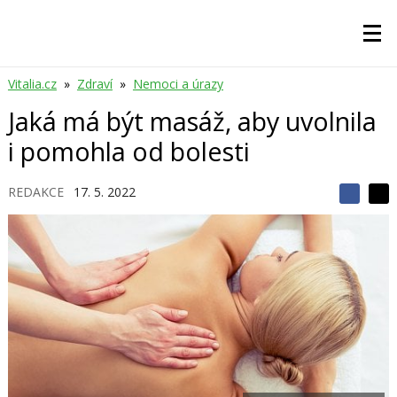
Vitalia.cz
»
Zdraví
»
Nemoci a úrazy
Jaká má být masáž, aby uvolnila
i pomohla od bolesti
REDAKCE
17. 5. 2022
S
S
S
d
d
d
í
í
í
l
l
e
e
l
j
j
t
e
t
e
e
t
n
n
a
a
F
s
a
í
c
t
e
i
b
X