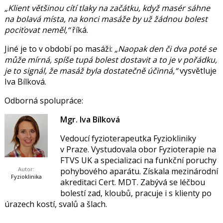
„Klient většinou cítí tlaky na začátku, když masér sáhne
na bolavá místa, na konci masáže by už žádnou bolest
pociťovat neměl,“
říká.
Jiné je to v období po masáži:
„Naopak den či dva poté se
může mírná, spíše tupá bolest dostavit a to je v pořádku,
je to signál, že masáž byla dostatečně účinná,“
vysvětluje
Iva Bílková.
Odborná spolupráce:
Mgr. Iva Bílková
Vedoucí fyzioterapeutka Fyziokliniky
v Praze. Vystudovala obor Fyzioterapie na
FTVS UK a specializaci na funkční poruchy
Autor:
pohybového aparátu. Získala mezinárodní
Fyzioklinika
akreditaci Cert. MDT. Zabývá se léčbou
bolestí zad, kloubů, pracuje i s klienty po
úrazech kostí, svalů a šlach.