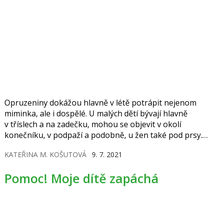
Opruzeniny dokážou hlavně v létě potrápit nejenom
miminka, ale i dospělé. U malých dětí bývají hlavně
v tříslech a na zadečku, mohou se objevit v okolí
konečníku, v podpaží a podobně, u žen také pod prsy.
Pomohou vhodné masti, zásypy a krémy, ale zásadní je
KATEŘINA M. KOŠUTOVÁ
9. 7. 2021
udržet pokožku v suchu.
Pomoc! Moje dítě zapáchá