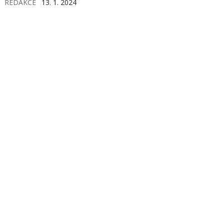
REDAKCE
13. 1. 2024
mění, stoupá například v době menopauzy.