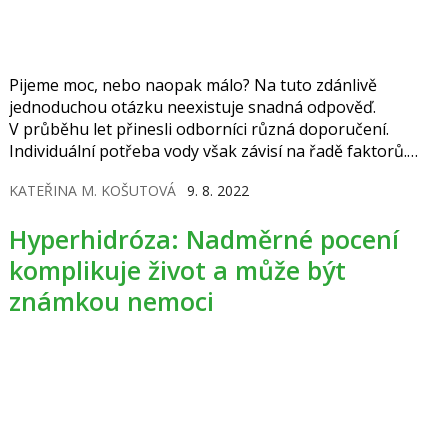
Pijeme moc, nebo naopak málo? Na tuto zdánlivě
jednoduchou otázku neexistuje snadná odpověď.
V průběhu let přinesli odborníci různá doporučení.
Individuální potřeba vody však závisí na řadě faktorů.
Mezi ně patří třeba zdravotní stav nebo míra fyzické
KATEŘINA M. KOŠUTOVÁ
9. 8. 2022
aktivity i místo, kde se právě nacházíme.
Hyperhidróza: Nadměrné pocení
komplikuje život a může být
známkou nemoci