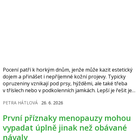
Pocení patří k horkým dnům, jenže může kazit estetický
dojem a přinášet i nepříjemné kožní projevy. Typicky
opruzeniny vznikají pod prsy, hýžděmi, ale také třeba
v tříslech nebo v podkolenních jamkách. Lepší je řešit je
včas, protože jinak hrozí i nepříjemné a bolestivé kožní
PETRA HÁTLOVÁ
26. 6. 2026
záněty.
První příznaky menopauzy mohou
vypadat úplně jinak než obávané
návaly