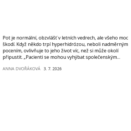
Pot je normální, obzvlášť v letních vedrech, ale všeho moc
škodí. Když někdo trpí hyperhidrózou, neboli nadměrným
pocením, ovlivňuje to jeho život víc, než si může okolí
připustit. „Pacienti se mohou vyhýbat společenským
situacím či fyzickému kontaktu,“ říká dermatoložka
ANNA DVOŘÁKOVÁ
3. 7. 2026
Kristína Balko z Laserového centra Anděl.