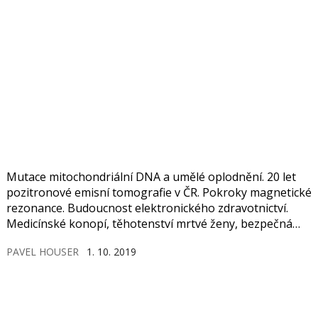
Mutace mitochondriální DNA a umělé oplodnění. 20 let
pozitronové emisní tomografie v ČR. Pokroky magnetické
rezonance. Budoucnost elektronického zdravotnictví.
Medicínské konopí, těhotenství mrtvé ženy, bezpečná
moderní metoda proti nadměrnému pocení…
PAVEL HOUSER
1. 10. 2019