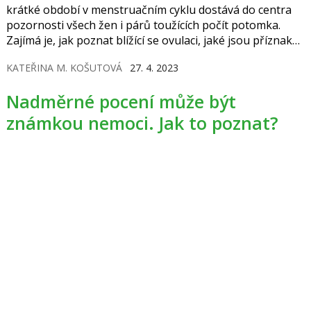
krátké období v menstruačním cyklu dostává do centra
pozornosti všech žen i párů toužících počít potomka.
Zajímá je, jak poznat blížící se ovulaci, jaké jsou příznaky
ovulace i co žena při ovulaci cítí. Určité signály vydává
KATEŘINA M. KOŠUTOVÁ
27. 4. 2023
samotné tělo, ale existují i jiné prostředky k rozpoznání
plodného období.
Nadměrné pocení může být
známkou nemoci. Jak to poznat?