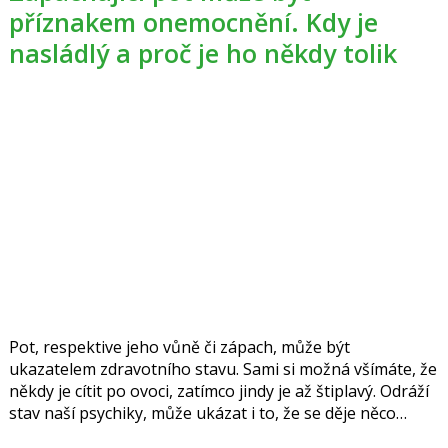
příznakem onemocnění. Kdy je
nasládlý a proč je ho někdy tolik
Pot, respektive jeho vůně či zápach, může být
ukazatelem zdravotního stavu. Sami si možná všímáte, že
někdy je cítit po ovoci, zatímco jindy je až štiplavý. Odráží
stav naší psychiky, může ukázat i to, že se děje něco
vážného. Intenzita jeho tvorby se navíc v průběhu života