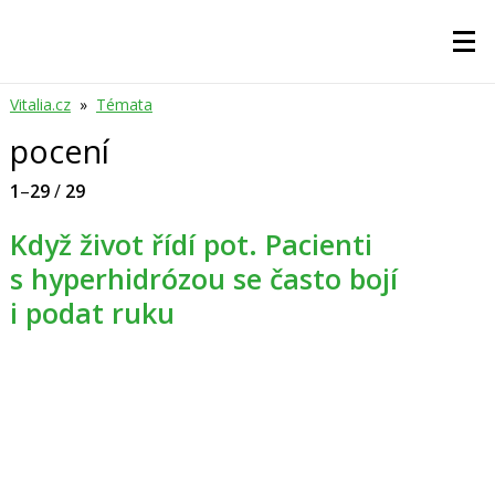
Vitalia.cz
»
Témata
pocení
1
–
29
/
29
Když život řídí pot. Pacienti
s hyperhidrózou se často bojí
i podat ruku