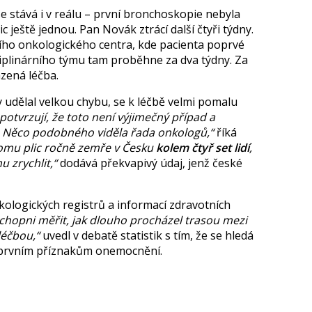
e stává i v reálu – první bronchoskopie nebyla
c ještě jednou. P
an Novák ztrácí další čtyři týdny.
ho onkologického centra, kde pacienta poprvé
sciplinárního týmu tam proběhne za dva týdny. Za
zená léčba.
 udělal velkou chybu, se k léčbě velmi pomalu
potvrzují, že toto není výjimečný případ a
. Něco podobného viděla řada onkologů,
říká
nomu plic ročně zemře v Česku
kolem čtyř set lidí
,
u zrychlit,
dodává překvapivý údaj, jenž české
nkologických registrů a informací zdravotních
chopni měřit, jak dlouho procházel trasou mezi
léčbou,
uvedl v debatě statistik s tím, že se hledá
k prvním příznakům onemocnění.