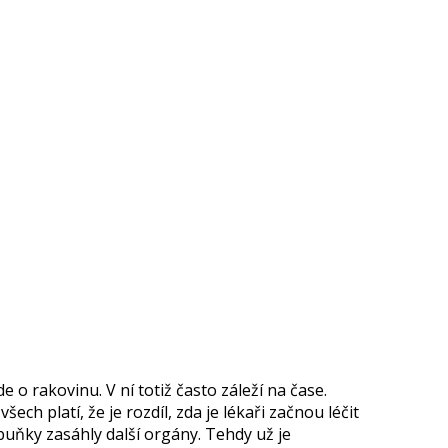
e o rakovinu. V ní totiž často záleží na čase.
ech platí, že je rozdíl, zda je lékaři začnou léčit
uňky zasáhly další orgány. Tehdy už je