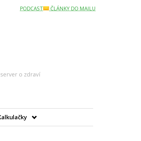
PODCAST
ČLÁNKY DO MAILU
 server o zdraví
Hledat
Kalkulačky