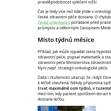
pravděpodobnost vyléčení nižší.
Čas je tedy více než kde jinde v onkolog
české zdravotní péče dostane. O chybác
česká onkologie?
, pořádané před práz
průmyslu a odborným časopisem Medic
Místo týdnů měsíce
Příklad, jak může vypadat cesta hypote
zdravotní péče, popsal matematik a sta
zdravotní péče Ministerstva zdravotnictv
Nyní např. strategii onkologické péče.
Data i zkušenosti ukazují, že i když člov
k léčbě otevřená. Někdy připomíná spíš
trvat maximálně osm týdnů, v tuzems
mezi tím, kdy pacient spotížemi dorazí
dostane léčbu.