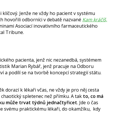
ii klíčový. Jenže ne vždy ho pacient v systému
h hovořili odborníci v debatě nazvané
Kam kráčíš,
dninami
Asociací inovativního farmaceutického
al Tribune.
tického pacienta, jenž nic nezanedbá, systémem
tistik
Marian Rybář
, jenž pracuje na Odboru
í a podílí se na tvorbě koncepcí strategií státu.
ěk dorazí k lékaři včas, ne vždy je pro něj cesta
 chaotický spletenec než přímku. A tak
to, co má
ku může trvat týdnů jednačtyřicet
. Jde o čas
 ke svému praktickému lékaři, do okamžíku, kdy