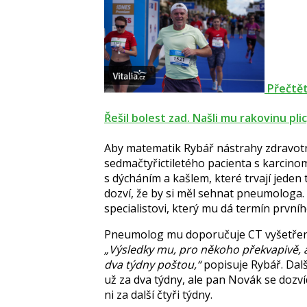
Přečtět
Řešil bolest zad. Našli mu rakovinu plic
Aby matematik Rybář nástrahy zdravotn
sedmačtyřictiletého pacienta s karcin
s dýcháním a kašlem, které trvají jeden
dozví, že by si měl sehnat pneumologa
specialistovi, který mu dá termín první
Pneumolog mu doporučuje CT vyšetření,
Výsledky mu, pro někoho překvapivě, al
dva týdny poštou,
popisuje Rybář. Dalš
už za dva týdny, ale pan Novák se dozví
ni za další čtyři týdny.