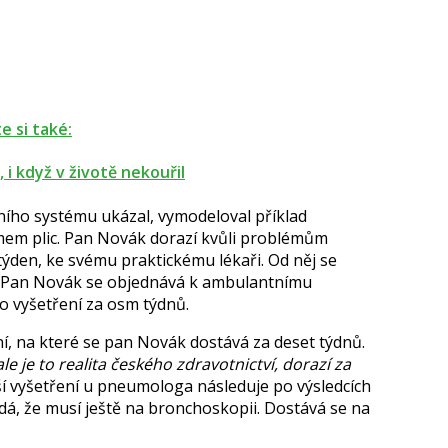
e si také:
, i když v životě nekouřil
ího systému ukázal, vymodeloval příklad
omem plic. Pan Novák dorazí kvůli problémům
 týden, ke svému praktickému lékaři. Od něj se
. Pan Novák se objednává k ambulantnímu
ho vyšetření za osm týdnů.
 na které se pan Novák dostává za deset týdnů.
e je to realita českého zdravotnictví, dorazí za
í vyšetření u pneumologa následuje po výsledcích
dá, že musí ještě na bronchoskopii. Dostává se na