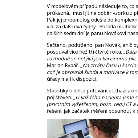
V modelovém případu následuje to, co s
průkazná, musí jít na odběr vzorku z pli
Pak jej pneumolog odešle do komplexní
vidí za další dva týdny. Porada multidi
dalších sedm dní je panu Novákovi nasa
Sečteno, podtrženo, pan Novák, aniž by
posouval více než tři čtvrtě roku.
Data 
rozhodně se netýká jen karcinomu plic
Marian Rybář.
Na ztrátu času u karci
což je obrovská škoda a motivace k tom
úřady mají k dispozici.
Statistiky o délce putování pochází z o
pojišťoven.
U každého pacienta jsme s
(prvotním vyšetřením, pozn. red.) CT a 
řešení, jak začátek měření posunout 