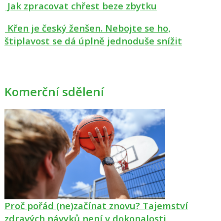
Jak zpracovat chřest beze zbytku
Křen je český ženšen. Nebojte se ho,
štiplavost se dá úplně jednoduše snížit
Komerční sdělení
Proč pořád (ne)začínat znovu? Tajemství
zdravých návyků není v dokonalosti