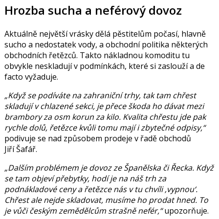
Hrozba sucha a neférový dovoz
Aktuálně největší vrásky dělá pěstitelům počasí, hlavně
sucho a nedostatek vody, a obchodní politika některých
obchodních řetězců. Takto nákladnou komoditu tu
obvykle neskladují v podmínkách, které si zaslouží a de
facto vyžaduje.
„Když se podíváte na zahraniční trhy, tak tam chřest
skladují v chlazené sekci, je přece škoda ho dávat mezi
brambory za osm korun za kilo. Kvalita chřestu jde pak
rychle dolů, řetězce kvůli tomu mají i zbytečné odpisy,“
podivuje se nad způsobem prodeje v řadě obchodů
Jiří Šafář.
„Dalším problémem je dovoz ze Španělska či Řecka. Když
se tam objeví přebytky, hodí je na náš trh za
podnákladové ceny a řetězce nás v tu chvíli ‚vypnou‘.
Chřest ale nejde skladovat, musíme ho prodat hned. To
je vůči českým zemědělcům strašně nefér,“
upozorňuje.