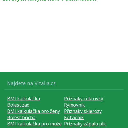
Najdete na Vitalia.cz
BMI kalkulačka
Příznaky cukrovky
Bolest zad
Rýmovník
BMI kalkulačka pro ženy
Příznaky sklerózy
Bolest břicha
Kotvičník
BMI kalkulačka pro muže
Příznaky zápalu plic