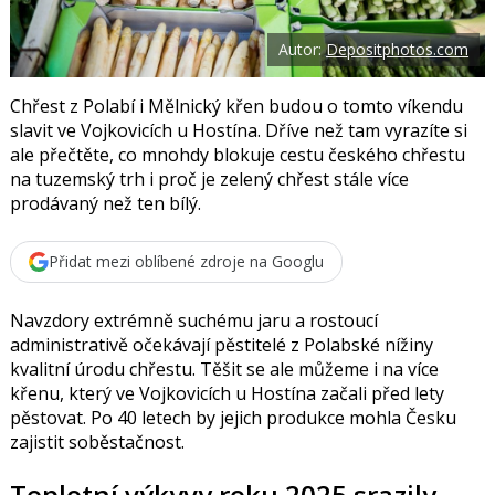
t
e
i
b
X
Autor:
Depositphotos.com
o
o
k
u
Chřest z Polabí i Mělnický křen budou o tomto víkendu
slavit ve Vojkovicích u Hostína. Dříve než tam vyrazíte si
ale přečtěte, co mnohdy blokuje cestu českého chřestu
na tuzemský trh i proč je zelený chřest stále více
prodávaný než ten bílý.
Přidat mezi oblíbené zdroje na Googlu
Navzdory extrémně suchému jaru a rostoucí
administrativě očekávají pěstitelé z Polabské nížiny
kvalitní úrodu chřestu. Těšit se ale můžeme i na více
křenu, který ve Vojkovicích u Hostína začali před lety
pěstovat. Po 40 letech by jejich produkce mohla Česku
zajistit soběstačnost.
Teplotní výkyvy roku 2025 srazily