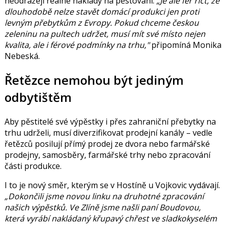
neodrážejí reálné náklady na pěstování.
„Je ale fér říct, že
dlouhodobě nelze stavět domácí produkci jen proti
levným přebytkům z Evropy. Pokud chceme českou
zeleninu na pultech udržet, musí mít své místo nejen
kvalita, ale i férové podmínky na trhu,"
připomíná Monika
Nebeská.
Řetězce nemohou být jediným
odbytištěm
Aby pěstitelé své výpěstky i přes zahraniční přebytky na
trhu udrželi, musí diverzifikovat prodejní kanály – vedle
řetězců posilují přímý prodej ze dvora nebo farmářské
prodejny, samosběry, farmářské trhy nebo zpracování
části produkce.
I to je nový směr, kterým se v Hostíně u Vojkovic vydávají.
„Dokončili jsme novou linku na druhotné zpracování
našich výpěstků. Ve Zlíně jsme našli paní Boudovou,
která vyrábí nakládaný křupavý chřest ve sladkokyselém