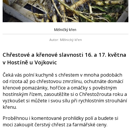
Mělničký křen
Autor: Mělnický křen
Chřestové a křenové slavnosti 16. a 17. května
v Hostíně u Vojkovic
Čeká vás polní kuchyně s chřestem v mnoha podobách
od rizota až po chřestovou zmrzlinu, ochutnáte domácí
křenové pomazánky, hořčice a omáčky s pověstným
hostínským řízem, zasoutěžíte si o Chřestožrouta roku a
vyzkoušet si můžete i svou sílu při rychlostním strouhání
křenu.
Proběhnou i komentované prohlídky polí a budete si
moci zakoupit čerstvý chřest za farmářské ceny.