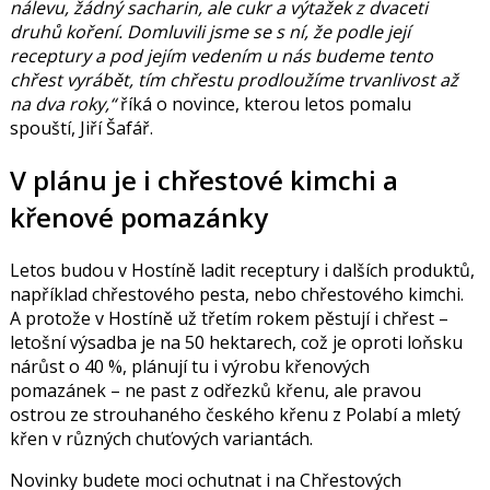
nálevu, žádný sacharin, ale cukr a výtažek z dvaceti
druhů koření. Domluvili jsme se s ní, že podle její
receptury a pod jejím vedením u nás budeme tento
chřest vyrábět, tím chřestu prodloužíme trvanlivost až
na dva roky,“
říká o novince, kterou letos pomalu
spouští, Jiří Šafář.
V plánu je i chřestové kimchi a
křenové pomazánky
Letos budou v Hostíně ladit receptury i dalších produktů,
například chřestového pesta, nebo chřestového kimchi.
A protože v Hostíně už třetím rokem pěstují i chřest –
letošní výsadba je na 50 hektarech, což je oproti loňsku
nárůst o 40 %, plánují tu i výrobu křenových
pomazánek – ne past z odřezků křenu, ale pravou
ostrou ze strouhaného českého křenu z Polabí a mletý
křen v různých chuťových variantách.
Novinky budete moci ochutnat i na Chřestových