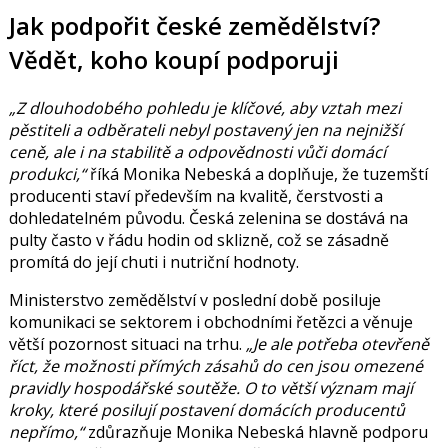
Jak podpořit české zemědělství?
Vědět, koho koupí podporuji
„Z dlouhodobého pohledu je klíčové, aby vztah mezi
pěstiteli a odběrateli nebyl postavený jen na nejnižší
ceně, ale i na stabilitě a odpovědnosti vůči domácí
produkci,“
říká Monika Nebeská a doplňuje, že tuzemští
producenti staví především na kvalitě, čerstvosti a
dohledatelném původu. Česká zelenina se dostává na
pulty často v řádu hodin od sklizně, což se zásadně
promítá do její chuti i nutriční hodnoty.
Ministerstvo zemědělství v poslední době posiluje
komunikaci se sektorem i obchodními řetězci a věnuje
větší pozornost situaci na trhu.
„Je ale potřeba otevřeně
říct, že možnosti přímých zásahů do cen jsou omezené
pravidly hospodářské soutěže. O to větší význam mají
kroky, které posilují postavení domácích producentů
nepřímo,“
zdůrazňuje Monika Nebeská hlavně podporu