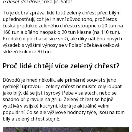
o deset dní dříve,“
říká Jiří Šafář.
To je dobrá zpráva, lidé totiž zelený chřest před bílým
upřednostňují, což je i hlavní důvod toho, proč letos
česká produkce zeleného chřestu stoupne o 20 tun na
160 tun a bílého naopak o 20 tun klesne (na 110 tun).
Produkční plocha se sice sníží, ale díky náběhu nových
výsadeb s vyššími výnosy se v Polabí očekává celková
sklizeň kolem 270 tun.
Proč lidé chtějí více zelený chřest?
Důvodů je hned několik, ale primárně souvisí s jeho
rychlejší úpravou – zelený chřest nemusíte celý loupat
jako bílý, dá se jíst i syrový třeba v salátech, nebo se
snadno připravuje na grilu. Zelený chřest se hojně
využívá v asijské kuchyni, která je aktuálně velmi
populární. Co se ale výživové hodnoty týče, jsou na tom
bílý a zelený chřest stejně.