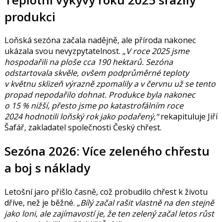
produkci
Loňská sezóna začala nadějně, ale příroda nakonec
ukázala svou nevyzpytatelnost.
„V roce 2025 jsme
hospodařili na ploše cca 190 hektarů. Sezóna
odstartovala skvěle, ovšem podprůměrné teploty
v květnu sklizeň výrazně zpomalily a v červnu už se tento
propad nepodařilo dohnat. Produkce byla nakonec
o 15 % nižší, přesto jsme po katastrofálním roce
2024 hodnotili loňský rok jako podařený,“
rekapituluje
Jiří
Šafář
, zakladatel společnosti Český chřest.
Sezóna 2026: Více zeleného chřestu
a boj s náklady
Letošní jaro přišlo časně, což probudilo chřest k životu
dříve, než je běžné.
„Bílý začal rašit vlastně na den stejně
jako loni, ale zajímavostí je, že ten zelený začal letos růst