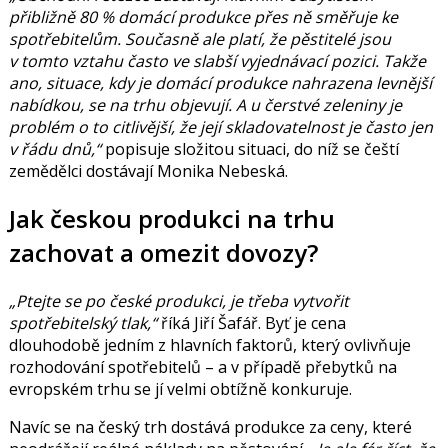
přibližně 80 % domácí produkce přes ně směřuje ke
spotřebitelům. Současně ale platí, že pěstitelé jsou
v tomto vztahu často ve slabší vyjednávací pozici. Takže
ano, situace, kdy je domácí produkce nahrazena levnější
nabídkou, se na trhu objevují. A u čerstvé zeleniny je
problém o to citlivější, že její skladovatelnost je často jen
v řádu dnů,“
popisuje složitou situaci, do níž se čeští
zemědělci dostávají Monika Nebeská.
Jak českou produkci na trhu
zachovat a omezit dovozy?
„Ptejte se po české produkci, je třeba vytvořit
spotřebitelský tlak,“
říká Jiří Šafář. Byť je cena
dlouhodobě jedním z hlavních faktorů, který ovlivňuje
rozhodování spotřebitelů – a v případě přebytků na
evropském trhu se jí velmi obtížně konkuruje.
Navíc se na český trh dostává produkce za ceny, které