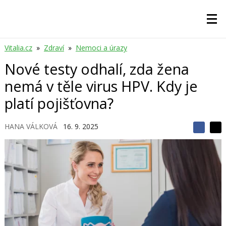
Vitalia.cz
»
Zdraví
»
Nemoci a úrazy
Nové testy odhalí, zda žena
nemá v těle virus HPV. Kdy je
platí pojišťovna?
HANA VÁLKOVÁ
16. 9. 2025
S
S
S
d
d
d
í
í
í
l
l
e
e
l
j
j
t
e
t
e
e
t
n
n
a
a
F
s
a
í
c