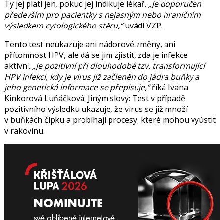
Ty jej platí jen, pokud jej indikuje lékař.
Je doporučen
především pro pacientky s nejasným nebo hraničním
výsledkem cytologického stěru,
uvádí VZP.
Tento test neukazuje ani nádorové změny, ani
přítomnost HPV, ale dá se jim zjistit, zda je infekce
aktivní.
Je pozitivní při dlouhodobé tzv. transformující
HPV infekci, kdy je virus již začleněn do jádra buňky a
jeho genetická informace se přepisuje,
říká Ivana
Kinkorová Luňáčková.
Jiným slovy: Test v případě
pozitivního výsledku ukazuje, že virus se již množí
v buňkách čípku a probíhají procesy, které mohou vyústit
v rakovinu.