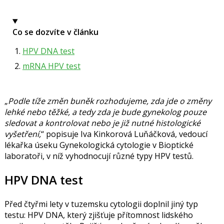
Co se dozvíte v článku
HPV DNA test
mRNA HPV test
P
odle tíže změn buněk rozhodujeme, zda jde o změny
lehké nebo těžké, a tedy zda je bude gynekolog pouze
sledovat a kontrolovat nebo je již nutné histologické
vyšetření,
popisuje
Iva Kinkorová Luňáčková
, vedoucí
lékařka úseku Gynekologická cytologie v Bioptické
laboratoři, v níž vyhodnocují různé typy HPV testů.
HPV DNA test
Před čtyřmi lety v tuzemsku cytologii doplnil jiný typ
testu: HPV DNA, který zjišťuje přítomnost lidského