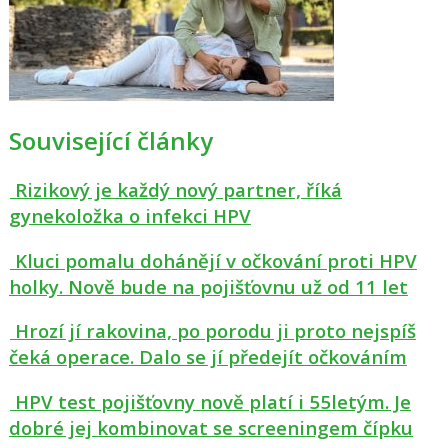
Související články
Rizikový je každý nový partner, říká
gynekoložka o infekci HPV
Kluci pomalu dohánějí v očkování proti HPV
holky. Nově bude na pojišťovnu už od 11 let
Hrozí jí rakovina, po porodu ji proto nejspíš
čeká operace. Dalo se jí předejít očkováním
HPV test pojišťovny nově platí i 55letým. Je
dobré jej kombinovat se screeningem čípku