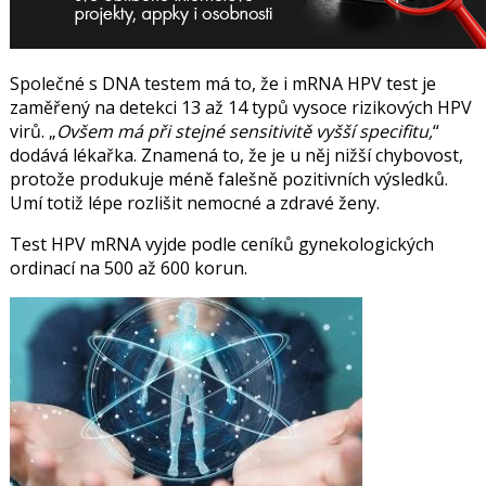
Společné s DNA testem má to, že i mRNA HPV test je
zaměřený na
detekci 13 až 14 typů vysoce rizikových HPV
virů.
O
všem má při stejné sensitivitě vyšší specifitu,
dodává lékařka. Znamená to, že je u něj nižší chybovost,
protože
produkuje méně falešně pozitivních výsledků.
Umí totiž
lépe rozlišit nemocné a zdravé ženy.
Test HPV mRNA vyjde podle ceníků gynekologických
ordinací na 500 až 600 korun.