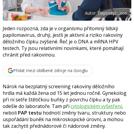
t
e
i
b
X
Autor: Depositphotos
o
o
k
u
Jeden rozpozná, zda je v organismu přítomný lidský
papilomavirus, druhý, jestli je aktivní a riziko rakoviny
děložního čípku zvýšené. Řeč je o DNA a mRNA HPV
testech. Ty jsou relativními novinkami, které pomáhají
chránit před rakovinou.
Přidat mezi oblíbené zdroje na Googlu
Nárok na bezplatný screening rakoviny děložního
hrdla
má každá žena od 15 let jednou ročně. Gynekolog
při ní
setře štětičkou buňky z povrchu čípku a ty pak
odešle do laboratoře. Tam při
cytologickém vyšetření
,
neboli
PAP testu
hodnotí změny tvaru, struktury nebo
uspořádání
buněk
na mikroskopické úrovni, a mohou
tak zachytit
přednádorové či nádorové změny.