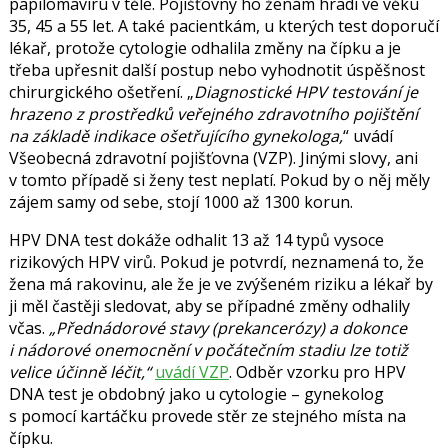
papilomaviru v těle. P
ojišťovny ho ženám hradí ve věku
35, 45 a 55 let. A také pacientkám, u kterých test doporučí
lékař, protože cytologie odhalila změny na čípku a je
třeba upřesnit další postup nebo vyhodnotit úspěšnost
chirurgického ošetření.
Diagnostické HPV testování je
hrazeno z prostředků veřejného zdravotního pojištění
na základě indikace ošetřujícího gynekologa,
uvádí
Všeobecná zdravotní pojišťovna (VZP). Jinými slovy, ani
v tomto případě si ženy test neplatí. Pokud by o něj měly
zájem samy od sebe, stojí 1000 až 1300 korun.
HPV DNA test dokáže odhalit
13 až 14 typů vysoce
rizikových HPV virů. Pokud je potvrdí, neznamená to, že
žena má rakovinu, ale že je ve zvýšeném riziku a lékař by
ji měl častěji sledovat, aby se případné změny odhalily
včas.
Přednádorové stavy (prekancerózy) a dokonce
i nádorové onemocnění v počátečním stadiu lze totiž
velice účinně léčit,
uvádí VZP
.
Odběr vzorku pro HPV
DNA test je obdobný jako u cytologie – gynekolog
s pomocí kartáčku provede stěr ze stejného místa na
čípku.