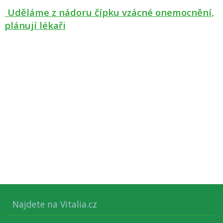
Uděláme z nádoru čípku vzácné onemocnění,
plánují lékaři
Najdete na Vitalia.cz