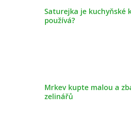
Saturejka je kuchyňské koření i léčivá bylina. Na co se
používá?
Mrkev kupte malou a zbavte ji natě, radí předseda
zelinářů