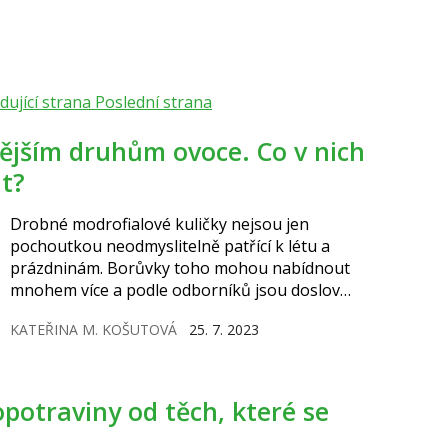
dující strana
Poslední strana
at?
Drobné modrofialové kuličky nejsou jen
pochoutkou neodmyslitelně patřící k létu a
prázdninám. Borůvky toho mohou nabídnout
mnohem více a podle odborníků jsou doslova
nabité látkami pozitivně působícími na lidské
KATEŘINA M. KOŠUTOVÁ
25. 7. 2023
zdraví. Které to jsou a jak je zachovat při
skladování?