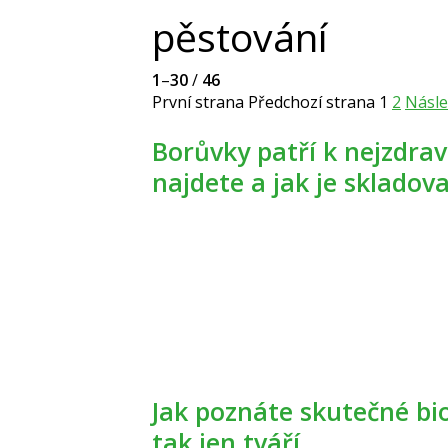
pěstování
1
–
30
/
46
První strana
Předchozí strana
1
2
Násle
Borůvky patří k nejzdravějším druhům ovoce. Co v nich
najdete a jak je skladov
Jak poznáte skutečné biopotraviny od těch, které se
tak jen tváří