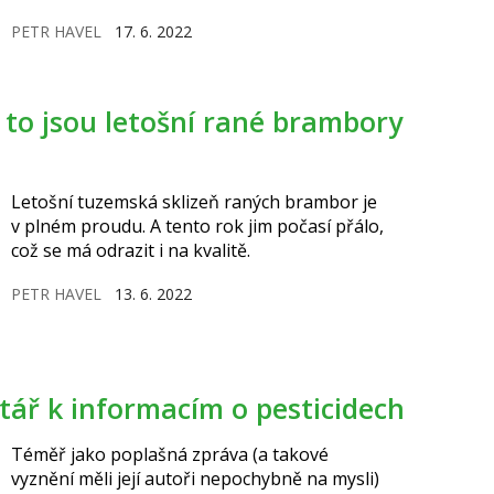
zákazníkům nabídnout čerstvou zeleninu po
PETR HAVEL
17. 6. 2022
velkou část roku.
Letošní tuzemská sklizeň raných brambor je
v plném proudu. A tento rok jim počasí přálo,
což se má odrazit i na kvalitě.
PETR HAVEL
13. 6. 2022
ář k informacím o pesticidech
Téměř jako poplašná zpráva (a takové
vyznění měli její autoři nepochybně na mysli)