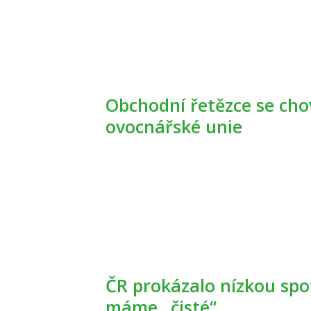
Obchodní řetězce se chovají diktátorsky, tvrdí šéf
ovocnářské unie
ČR prokázalo nízkou spotřebu pesticidů, i potraviny
máme „čisté“