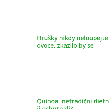
Hrušky nikdy neloupejte a nedávejte je poblíž jiného
ovoce, zkazilo by se
Quinoa, netradiční dietní příloha plná bílkovin. Už jste
ji ochutnali?