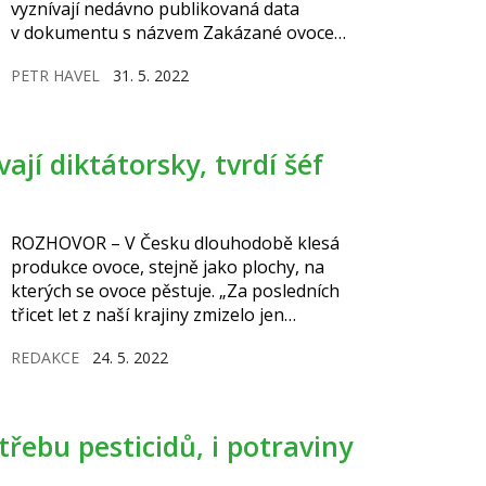
vyznívají nedávno publikovaná data
v dokumentu s názvem Zakázané ovoce
(Forbidden fruit), který vydala nevládní
PETR HAVEL
31. 5. 2022
organizace Pesticide Action Network Europe
(PAN Europe).
ROZHOVOR – V Česku dlouhodobě klesá
produkce ovoce, stejně jako plochy, na
kterých se ovoce pěstuje. „Za posledních
třicet let z naší krajiny zmizelo jen
u profesionálních ovocnářů deset milionů
REDAKCE
24. 5. 2022
ovocných stromů,“ popisuje předseda
Ovocnářské unie ČR Martin Ludvík. Důvodů je
podle něj několik. Tím hlavním je
nedostatečný odbyt a cenová politika
obchodních řetězců.