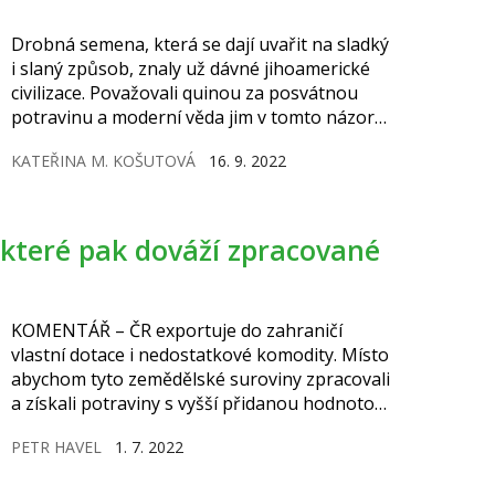
Drobná semena, která se dají uvařit na sladký
i slaný způsob, znaly už dávné jihoamerické
civilizace. Považovali quinou za posvátnou
potravinu a moderní věda jim v tomto názoru
dává svým způsobem za pravdu. Pochutnat si
KATEŘINA M. KOŠUTOVÁ
16. 9. 2022
na ní mohou bez obav i lidé s celiakií a jako
jedna z mála rostlin vám dodá slušnou porci
bílkovin.
KOMENTÁŘ – ČR exportuje do zahraničí
vlastní dotace i nedostatkové komodity. Místo
abychom tyto zemědělské suroviny zpracovali
a získali potraviny s vyšší přidanou hodnotou,
vyvážíme je do zahraničí.
PETR HAVEL
1. 7. 2022