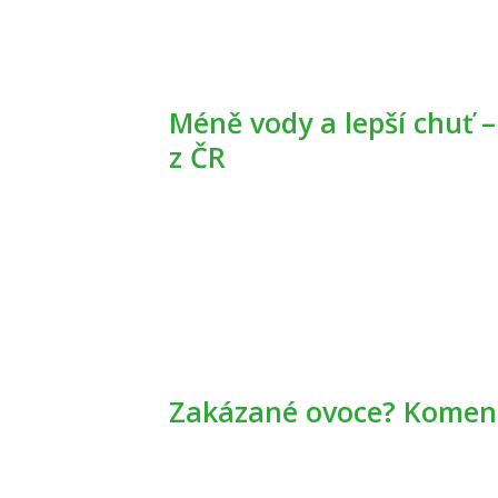
Méně vody a lepší chuť – to jsou letošní rané brambory
z ČR
Zakázané ovoce? Koment