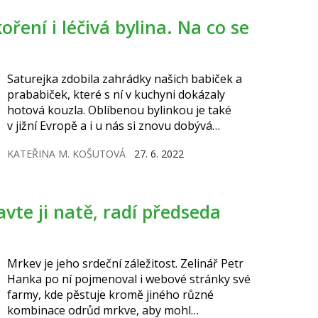
Saturejka zdobila zahrádky našich babiček a
prababiček, které s ní v kuchyni dokázaly
hotová kouzla. Oblíbenou bylinkou je také
v jižní Evropě a i u nás si znovu dobývá
ztracenou slávu. Dokáže vyladit chuť mnoha
KATEŘINA M. KOŠUTOVÁ
27. 6. 2022
pokrmů, provonět zahrádku i pomoci od
některých zdravotních neduhů.
Mrkev je jeho srdeční záležitost. Zelinář Petr
Hanka po ní pojmenoval i webové stránky své
farmy, kde pěstuje kromě jiného různé
kombinace odrůd mrkve, aby mohl