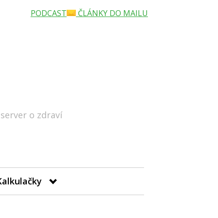
PODCAST
ČLÁNKY DO MAILU
 server o zdraví
Hledat
Kalkulačky