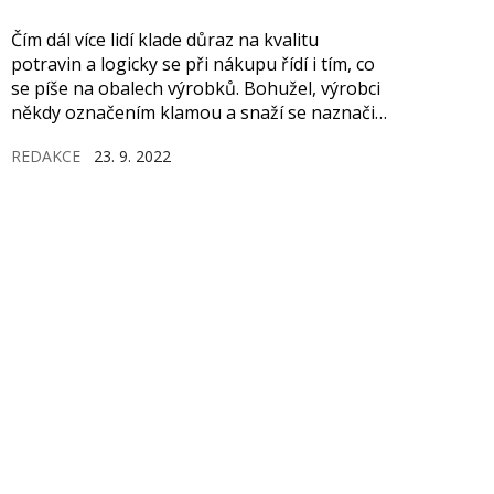
Čím dál více lidí klade důraz na kvalitu
potravin a logicky se při nákupu řídí i tím, co
se píše na obalech výrobků. Bohužel, výrobci
někdy označením klamou a snaží se naznačit,
že výrobek je bio – takový přídomek však
REDAKCE
23. 9. 2022
mohou mít jen potraviny splňující přísná a
jasně daná pravidla. A ještě jedna věc, bio
neznamená vždy zdravý nebo dietní.