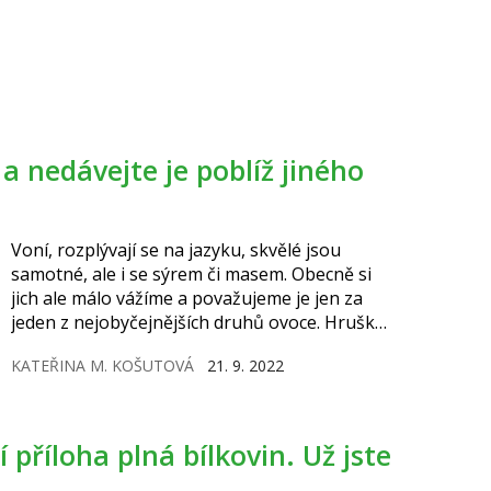
Voní, rozplývají se na jazyku, skvělé jsou
samotné, ale i se sýrem či masem. Obecně si
jich ale málo vážíme a považujeme je jen za
jeden z nejobyčejnějších druhů ovoce. Hrušky
přitom mají co nabídnout, a to nejenom po
KATEŘINA M. KOŠUTOVÁ
21. 9. 2022
stránce gastronomické.