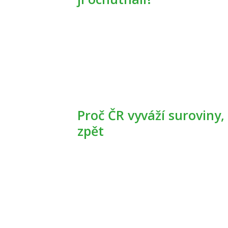
Proč ČR vyváží suroviny, které pak dováží zpracované
zpět