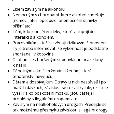
Lidem závislým na alkoholu.
Nemocným s chorobami, které alkohol zhoršuje
(nemoci jater, epilepsie, onemocnění slinivky
břišní atd.).
Těm, kdo jsou léčeni léky, které vstupují do
interakcí s alkoholem.
Pracovníkům, kteří se věnují rizikovým činnostem.
Ty je třeba informovat, že výkonnost je podstatně
zhoršena i v kocovině.
Osobám se zhoršeným sebeovládáním a sklony
k násilí.
Těhotným a kojícím ženám i ženám, které
těhotenství nevylučují.
Dětem a dospívajícím. Otravy u nich nastávají i po
malých dávkách, závislost se rozvíjí rychle, existuje
vyšší riziko poškození mozku, jsou častější
problémy s ilegálními drogami atd.
Závislým na nealkoholových drogách. Předejde se
tak možnému přesmyku závislosti z ilegální drogy