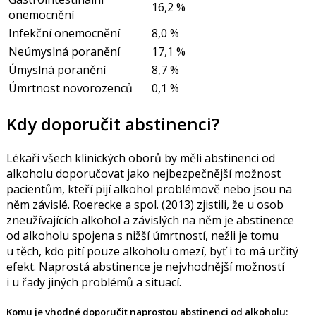
16,2 %
onemocnění
Infekční onemocnění
8,0 %
Neúmyslná poranění
17,1 %
Úmyslná poranění
8,7 %
Úmrtnost novorozenců
0,1 %
Kdy doporučit abstinenci?
Lékaři všech klinických oborů by měli abstinenci od
alkoholu doporučovat jako nejbezpečnější možnost
pacientům, kteří pijí alkohol problémově nebo jsou na
něm závislé. Roerecke a spol. (
2013
) zjistili, že u osob
zneužívajících alkohol a závislých na něm je abstinence
od alkoholu spojena s nižší úmrtností, nežli je tomu
u těch, kdo pití pouze alkoholu omezí, byť i to má určitý
efekt. Naprostá abstinence je nejvhodnější možností
i u řady jiných problémů a situací.
Komu je vhodné doporučit naprostou abstinenci od alkoholu: