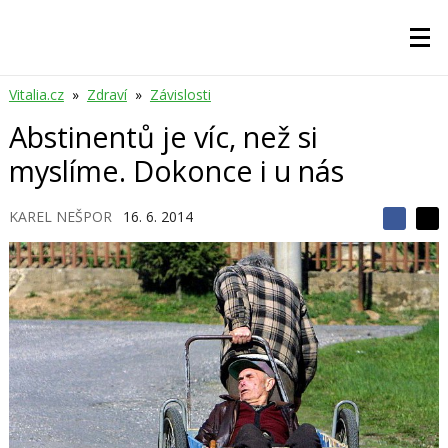
Vitalia.cz
»
Zdraví
»
Závislosti
Abstinentů je víc, než si
myslíme. Dokonce i u nás
KAREL NEŠPOR
16. 6. 2014
S
S
S
d
d
d
í
í
í
l
l
e
e
l
j
j
t
e
t
e
e
t
n
n
a
a
F
s
a
í
c
t
e
i
b
X