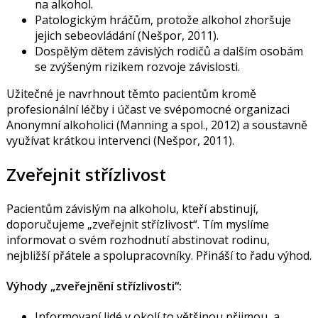
na alkohol.
Patologickým hráčům, protože alkohol zhoršuje
jejich sebeovládání (Nešpor, 2011).
Dospělým dětem závislých rodičů a dalším osobám
se zvýšeným rizikem rozvoje závislosti.
Užitečné je navrhnout těmto pacientům kromě
profesionální léčby i účast ve svépomocné organizaci
Anonymní alkoholici (
Manning a spol., 2012
) a soustavně
využívat krátkou intervenci (
Nešpor, 2011
).
Zveřejnit střízlivost
Pacientům závislým na alkoholu, kteří abstinují,
doporučujeme „zveřejnit střízlivost“. Tím myslíme
informovat o svém rozhodnutí abstinovat rodinu,
nejbližší přátele a spolupracovníky. Přináší to řadu výhod.
Výhody „zveřejnění střízlivosti“:
Informovaní lidé v okolí to většinou přijmou, a