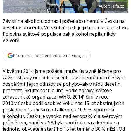
o
Autor:
Isifa.cz
o
k
u
Závislí na alkoholu odhadli počet abstinentů v Česku na
desetiny procenta. Ve skutečnosti je jich i u nás o dost víc.
Polovina světové populace pak alkohol nepila nikdy
v životě.
Přidat mezi oblíbené zdroje na Googlu
V květnu 2014 jsme požádali muže ústavně léčené pro
závislost, aby odhadli procento abstinentů mezi českými
dospělými. Jejich odhady se pohybovaly v řádu desetin
procenta. Skutečnost je jiná. Podle zprávy Světové
zdravotnické organizace (
WHO, 2014
) činil v roce
2010 v Česku podíl osob ve věku nad 15 let abstinujících
posledních 12 měsíců od alkoholu 10,9 %. Spotřeba
alkoholu v Česku je vysoko nad evropským a světovým
průměrem, např. v USA byla spotřeba na alkoholu na
jednoho obyvatele staršího 15 let téměř o 30 % nižší. Od