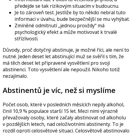
předejde se tak rizikovým situacím v budoucnu.
Je to zároveň test. Jestliže by to někdo nebral tuto
informaci v úvahu, bude bezpečnější se mu vyhýbat.
Zmíněné odmítnutí „jednou provždy“ má
psychologický efekt a může motivovat k trvalé
střízlivosti.
Důvody, proč dotyčný abstinuje, je možné říci, ale není to
nutné. Jeden deset let abstinující muž se svěřil s tím, že
má těch deset let připravené vysvětlení pro svoji
abstinenci. Toto vysvětlení ale nepoužil. Nikoho totiž
nezajímalo.
Abstinentů je víc, než si myslíme
Počet osob, které v posledních měsících nepily alkohol,
činil 10,9 % populace starší 15 let. Mezi nimi výrazně
převažovaly osoby, které začaly abstinovat od alkoholu
v pozdějších letech, nad celoživotními abstinenty. To je
rozdíl oproti celosvětové situaci. Celosvětově abstinovalo