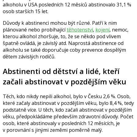
alkoholu v USA posledních 12 měsíců abstinovalo 31,1 %
osob starších 15 let.
Důvody k abstinenci mohou být různé. Patří k nim
plánované nebo probíhající
těhotenství
,
kojení
, nemoc,
kterou alkohol zhoršuje, to, že se někdo pod vlivem
špatně ovládá, je závislý atd. Naprostá abstinence od
alkoholu se také doporučuje coby prevence dospělým
dětem závislých rodičů.
Abstinenti od dětství a lidé, kteří
začali abstinovat v pozdějším věku
Těch, kdo nikdy nepili alkohol, bylo v Česku 2,6 %. Osob,
které začaly abstinovat v pozdějším věku, bylo 8,4 %, tedy
podstatně více. U těch, kdo začali abstinovat v pozdějším
věku, předpokládáme především zdravotní důvody. Počet
osob, které abstinovaly v posledních 12 měsících, je
v porovnání s jinými zeměmi poměrně malý.