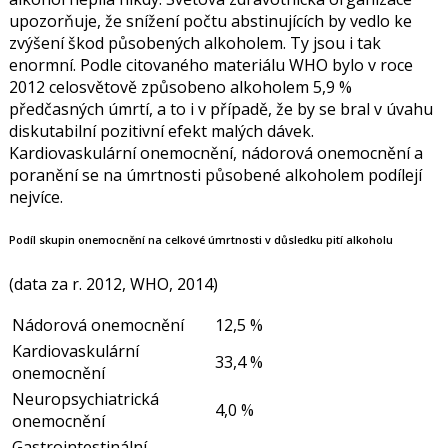
upozorňuje, že snížení počtu abstinujících by vedlo ke
zvýšení škod působených alkoholem. Ty jsou i tak
enormní. Podle citovaného materiálu WHO bylo v roce
2012 celosvětově způsobeno alkoholem 5,9 %
předčasných úmrtí, a to i v případě, že by se bral v úvahu
diskutabilní pozitivní efekt malých dávek.
Kardiovaskulární onemocnění, nádorová onemocnění a
poranění se na úmrtnosti působené alkoholem podílejí
nejvíce.
Podíl skupin onemocnění na celkové úmrtnosti v důsledku pití alkoholu
(data za r. 2012, WHO, 2014)
Nádorová onemocnění
12,5 %
Kardiovaskulární
33,4 %
onemocnění
Neuropsychiatrická
4,0 %
onemocnění
Gastrointestinální