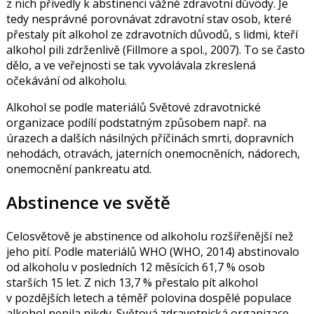
z nich přivedly k abstinenci vážné zdravotní důvody. Je
tedy nesprávné porovnávat zdravotní stav osob, které
přestaly pít alkohol ze zdravotních důvodů, s lidmi, kteří
alkohol pili zdrženlivě (
Fillmore a spol., 2007
). To se často
dělo, a ve veřejnosti se tak vyvolávala zkreslená
očekávání od alkoholu.
Alkohol se podle materiálů Světové zdravotnické
organizace podílí podstatným způsobem např. na
úrazech a dalších násilných příčinách smrti, dopravních
nehodách, otravách, jaterních onemocněních, nádorech,
onemocnění pankreatu atd.
Abstinence ve světě
Celosvětově je abstinence od alkoholu rozšířenější než
jeho pití. Podle materiálů WHO (WHO, 2014) abstinovalo
od alkoholu v posledních 12 měsících 61,7 % osob
starších 15 let. Z nich 13,7 % přestalo pít alkohol
v pozdějších letech a téměř polovina dospělé populace
alkohol nepila nikdy. Světová zdravotnická organizace