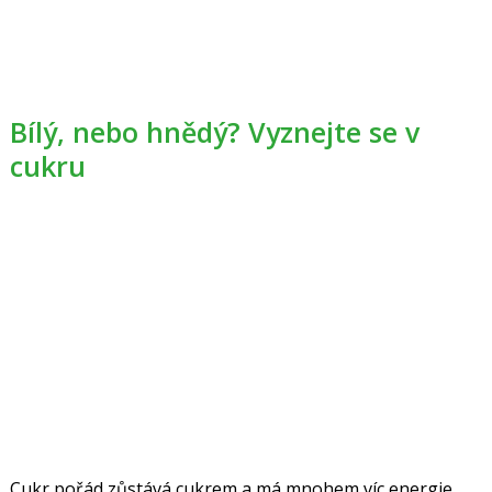
Bílý, nebo hnědý? Vyznejte se v
cukru
Cukr pořád zůstává cukrem a má mnohem víc energie,