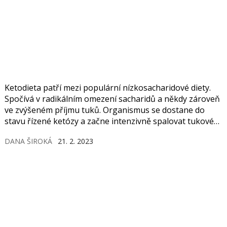
Ketodieta patří mezi populární nízkosacharidové diety.
Spočívá v radikálním omezení sacharidů a někdy zároveň
ve zvýšeném příjmu tuků. Organismus se dostane do
stavu řízené ketózy a začne intenzivně spalovat tukové
zásoby. Tímto způsobem lze skutečně zhubnout.
DANA ŠIROKÁ
21. 2. 2023
Ketonová dieta ale pochopitelně není vhodná pro
každého a měli byste ji držet pouze pod dohledem
odborníka. Navíc nemívá trvalé výsledky.