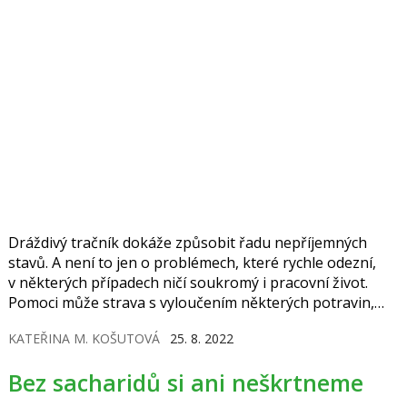
Dráždivý tračník dokáže způsobit řadu nepříjemných
stavů. A není to jen o problémech, které rychle odezní,
v některých případech ničí soukromý i pracovní život.
Pomoci může strava s vyloučením některých potravin,
které se na vzplanutí obtíží nejčastěji podílejí. Speciální
KATEŘINA M. KOŠUTOVÁ
25. 8. 2022
dietu je však třeba dodržovat pod odborným dohledem.
Bez sacharidů si ani neškrtneme