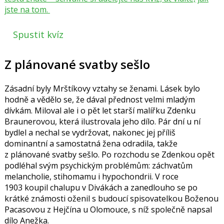
jste na tom.
Spustit kvíz
Z plánované svatby sešlo
Zásadní byly Mrštíkovy vztahy se ženami. Lásek bylo
hodně a vědělo se, že dával přednost velmi mladým
dívkám. Miloval ale i o pět let starší malířku
Zdenku
Braunerovou
, která ilustrovala jeho dílo. Pár dní u ní
bydlel a nechal se vydržovat, nakonec jej příliš
dominantní a samostatná žena odradila, takže
z plánované svatby sešlo. Po rozchodu se Zdenkou opět
podléhal svým psychickým problémům: záchvatům
melancholie, stihomamu i hypochondrii. V roce
1903 koupil chalupu v Divákách a zanedlouho se po
krátké známosti oženil s budoucí spisovatelkou
Boženou
Pacasovou
z Hejčína u Olomouce, s níž společně napsal
dílo Anežka.