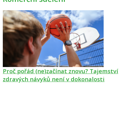
Proč pořád (ne)začínat znovu? Tajemství
zdravých návyků není v dokonalosti