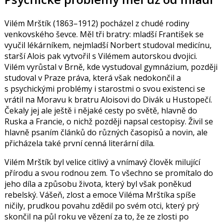
Vilém Mrštík (1863–1912) pocházel z chudé rodiny
venkovského ševce. Měl tři bratry: mladší František se
vyučil lékárníkem, nejmladší Norbert studoval medicínu,
starší Alois pak vytvořil s Vilémem autorskou dvojici.
Vilém vyrůstal v Brně, kde vystudoval gymnázium, později
studoval v Praze práva, která však nedokončil a
s psychickými problémy i starostmi o svou existenci se
vrátil na Moravu k bratru Aloisovi do Divák u Hustopečí.
Čekaly jej ale ještě i nějaké cesty po světě, hlavně do
Ruska a Francie, o nichž později napsal cestopisy. Živil se
hlavně psaním článků do různých časopisů a novin, ale
přicházela také první cenná literární díla.
Vilém Mrštík byl velice citlivý a vnímavý člověk milující
přírodu a svou rodnou zem. To všechno se promítalo do
jeho díla a způsobu života, který byl však poněkud
rebelský. Vášeň, zlost a emoce Viléma Mrštíka spíše
ničily, prudkou povahu zdědil po svém otci, který prý
skončil na půl roku ve vězení za to, že ze zlosti po