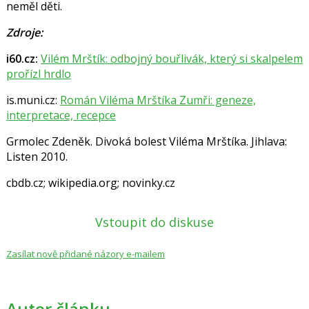
neměl děti.
Zdroje:
i60.cz:
Vilém Mrštík: odbojný bouřlivák, který si skalpelem
prořízl hrdlo
is.muni.cz:
Román Viléma Mrštíka Zumři: geneze,
interpretace, recepce
Grmolec Zdeněk. Divoká bolest Viléma Mrštíka. Jihlava:
Listen 2010.
cbdb.cz;
wikipedia.org; novinky.cz
Vstoupit do diskuse
Zasílat nově přidané názory e-mailem
Autor článku