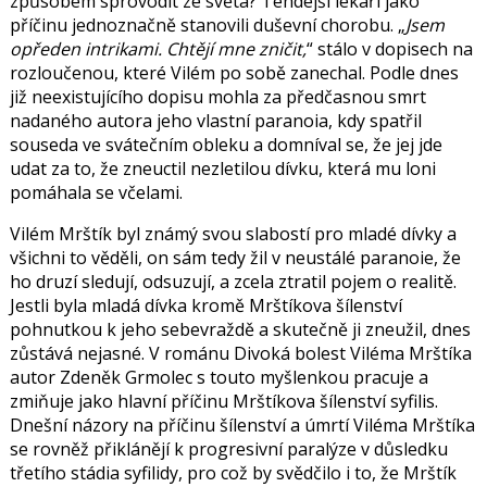
způsobem sprovodit ze světa? Tehdejší lékaři jako
příčinu jednoznačně stanovili duševní chorobu.
Jsem
opředen intrikami. Chtějí mne zničit,
stálo v dopisech na
rozloučenou, které Vilém po sobě zanechal. Podle dnes
již neexistujícího dopisu mohla za předčasnou smrt
nadaného autora jeho vlastní paranoia, kdy spatřil
souseda ve svátečním obleku a domníval se, že jej jde
udat za to, že zneuctil nezletilou dívku, která mu loni
pomáhala se včelami.
Vilém Mrštík byl známý svou slabostí pro mladé dívky a
všichni to věděli, on sám tedy žil v neustálé paranoie, že
ho druzí sledují, odsuzují, a zcela ztratil pojem o realitě.
Jestli byla mladá dívka kromě Mrštíkova šílenství
pohnutkou k jeho sebevraždě a skutečně ji zneužil, dnes
zůstává nejasné. V románu Divoká bolest Viléma Mrštíka
autor
Zdeněk Grmolec
s touto myšlenkou pracuje a
zmiňuje jako hlavní příčinu Mrštíkova šílenství syfilis.
Dnešní názory na příčinu šílenství a úmrtí Viléma Mrštíka
se rovněž přiklánějí k progresivní paralýze v důsledku
třetího stádia syfilidy, pro což by svědčilo i to, že Mrštík