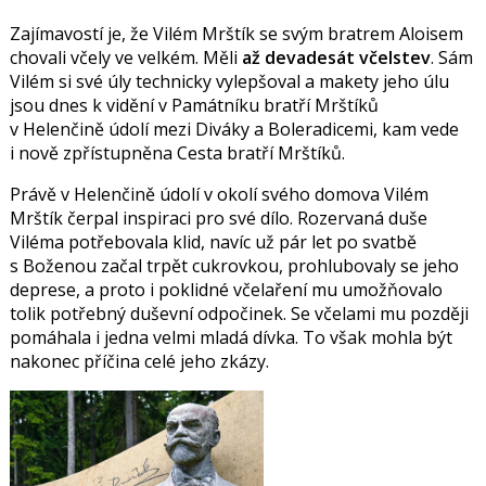
Zajímavostí je, že Vilém Mrštík se svým bratrem Aloisem
chovali včely ve velkém. Měli
až devadesát včelstev
. Sám
Vilém si své úly technicky vylepšoval a makety jeho úlu
jsou dnes k vidění v Památníku bratří Mrštíků
v Helenčině údolí mezi Diváky a Boleradicemi, kam vede
i nově zpřístupněna Cesta bratří Mrštíků.
Právě v Helenčině údolí v okolí svého domova Vilém
Mrštík čerpal inspiraci pro své dílo. Rozervaná duše
Viléma potřebovala klid, navíc už pár let po svatbě
s Boženou začal trpět cukrovkou, prohlubovaly se jeho
deprese, a proto i poklidné včelaření mu umožňovalo
tolik potřebný duševní odpočinek. Se včelami mu později
pomáhala i jedna velmi mladá dívka. To však mohla být
nakonec příčina celé jeho zkázy.