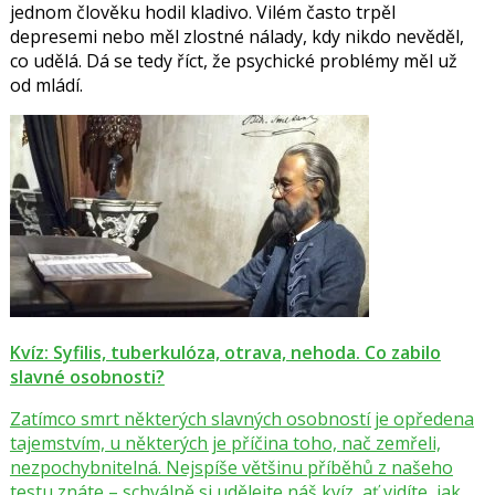
jednom člověku hodil kladivo. Vilém často trpěl
depresemi nebo měl zlostné nálady, kdy nikdo nevěděl,
co udělá. Dá se tedy říct, že psychické problémy měl už
od mládí.
Kvíz: Syfilis, tuberkulóza, otrava, nehoda. Co zabilo
slavné osobnosti?
Zatímco smrt některých slavných osobností je opředena
tajemstvím, u některých je příčina toho, nač zemřeli,
nezpochybnitelná. Nejspíše většinu příběhů z našeho
testu znáte – schválně si udělejte náš kvíz, ať vidíte, jak