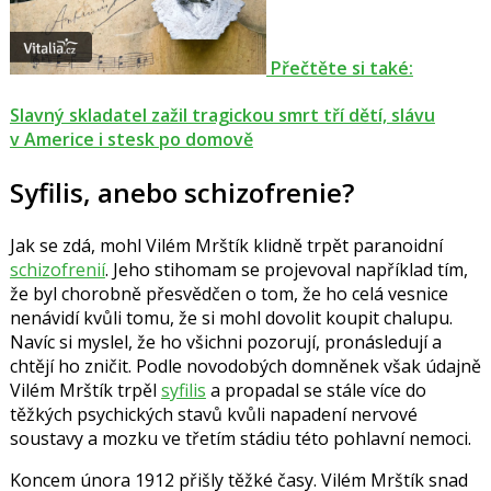
Přečtěte si také:
Slavný skladatel zažil tragickou smrt tří dětí, slávu
v Americe i stesk po domově
Syfilis, anebo schizofrenie?
Jak se zdá, mohl Vilém Mrštík klidně trpět paranoidní
schizofrenií
. Jeho stihomam se projevoval například tím,
že byl chorobně přesvědčen o tom, že ho celá vesnice
nenávidí kvůli tomu, že si mohl dovolit koupit chalupu.
Navíc si myslel, že ho všichni pozorují, pronásledují a
chtějí ho zničit. Podle novodobých domněnek však údajně
Vilém Mrštík trpěl
syfilis
a propadal se stále více do
těžkých psychických stavů kvůli napadení nervové
soustavy a mozku ve třetím stádiu této pohlavní nemoci.
Koncem února 1912 přišly těžké časy. Vilém Mrštík snad