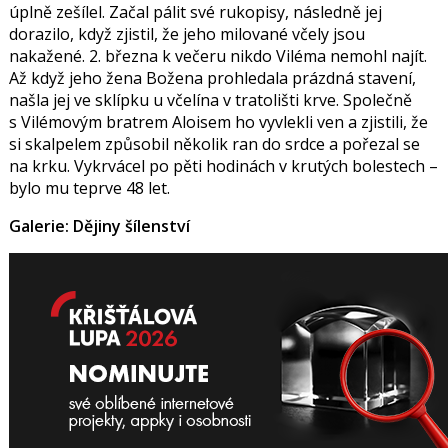
úplně zešílel. Začal pálit své rukopisy, následně jej
dorazilo, když zjistil, že jeho milované včely jsou
nakažené. 2. března k večeru nikdo Viléma nemohl najít.
Až když jeho žena Božena prohledala prázdná stavení,
našla jej ve sklípku u včelína v tratolišti krve. Společně
s Vilémovým bratrem Aloisem ho vyvlekli ven a zjistili, že
si skalpelem způsobil několik ran do srdce a pořezal se
na krku. Vykrvácel po pěti hodinách v krutých bolestech –
bylo mu teprve 48 let.
Galerie: Dějiny šílenství