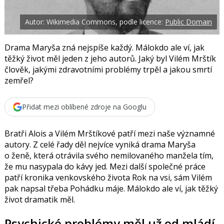
t
e
i
b
X
Autor: Wikimedia Commons, podle licence:
Public Domain
o
o
k
u
Drama Maryša zná nejspíše každý. Málokdo ale ví, jak
těžký život měl jeden z jeho autorů. Jaký byl Vilém Mrštík
člověk, jakými zdravotními problémy trpěl a jakou smrtí
zemřel?
Přidat mezi oblíbené zdroje na Googlu
Bratři
Alois
a
Vilém Mrštíkové
patří mezi naše významné
autory. Z celé řady děl nejvíce vyniká drama Maryša
o ženě, která otrávila svého nemilovaného manžela tím,
že mu nasypala do kávy jed. Mezi další společné práce
patří kronika venkovského života Rok na vsi, sám Vilém
pak napsal třeba Pohádku máje. Málokdo ale ví, jak těžký
život dramatik měl.
Psychické problémy měl už od mládí