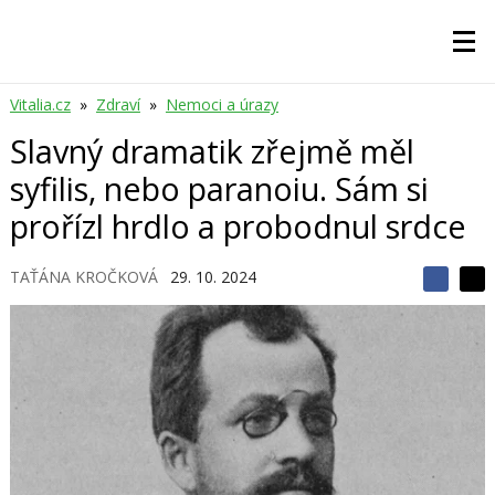
Vitalia.cz
»
Zdraví
»
Nemoci a úrazy
Slavný dramatik zřejmě měl
syfilis, nebo paranoiu. Sám si
prořízl hrdlo a probodnul srdce
TAŤÁNA KROČKOVÁ
29. 10. 2024
S
S
S
d
d
d
í
í
í
l
l
e
e
l
j
j
t
e
t
e
e
t
n
n
a
a
F
s
a
í
c