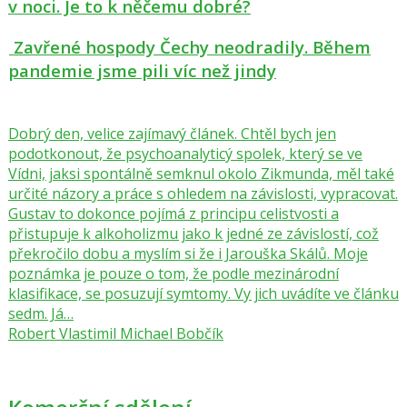
v noci. Je to k něčemu dobré?
Zavřené hospody Čechy neodradily. Během
pandemie jsme pili víc než jindy
Dobrý den, velice zajímavý článek. Chtěl bych jen
podotkonout, že psychoanalyticý spolek, který se ve
Vídni, jaksi spontálně semknul okolo Zikmunda, měl také
určité názory a práce s ohledem na závislosti, vypracovat.
Gustav to dokonce pojímá z principu celistvosti a
přistupuje k alkoholizmu jako k jedné ze závislostí, což
překročilo dobu a myslím si že i Jarouška Skálů. Moje
poznámka je pouze o tom, že podle mezinárodní
klasifikace, se posuzují symtomy. Vy jich uvádíte ve článku
sedm. Já…
Robert Vlastimil Michael Bobčík