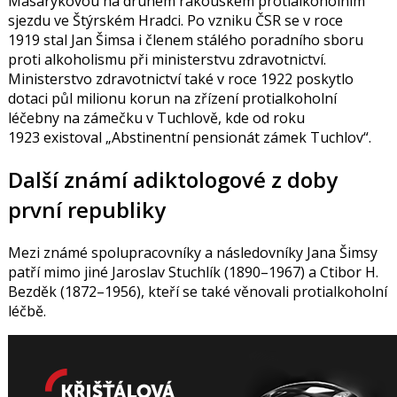
Masarykovou
na druhém rakouském protialkoholním
sjezdu ve Štýrském Hradci. Po vzniku ČSR se v roce
1919 stal Jan Šimsa i členem stálého poradního sboru
proti alkoholismu při ministerstvu zdravotnictví.
Ministerstvo zdravotnictví také v roce 1922 poskytlo
dotaci půl milionu korun na zřízení protialkoholní
léčebny na zámečku v Tuchlově, kde od roku
1923 existoval „Abstinentní pensionát zámek Tuchlov“.
Další známí adiktologové z doby
první republiky
Mezi známé spolupracovníky a následovníky Jana Šimsy
patří mimo jiné
Jaroslav Stuchlík
(1890–1967) a
Ctibor H.
Bezděk
(1872–1956), kteří se také věnovali protialkoholní
léčbě.