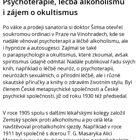
Psychoterapie, léčba alkoholismu
i zájem o okultismus
Po válce a prodeji sanatoria si doktor Šimsa otevřel
soukromou ordinaci v Praze na Vinohradech, kde se
nadále věnoval psychoterapii a léčbě alkoholismu, ale
i hypnóze a autosugesci. Zajímal se také
o parapsychologii a okultismus, které zkoumal, avšak
spiritismus údajně odmítal. Nadále publikoval řadu svých
knih, například o léčbě neuróz, o psychoterapii,
neurózách sexuálních, o přírodní léčbě, ale i různé
skautské příručky a knihy o zdravém životním stylu. Byl
členem České metapsychické společnosti a České
psychické společnosti, jíž od roku 1930 též předsedal.
V roce 1905 spolu s dalšími lékařskými kolegy založil
Zemský spolek proti alkoholismu a po celá léta
navštěvoval protialkoholní sjezdy. Například v roce
1911 byl společně s dcerou T. G. Masaryka
Alicí