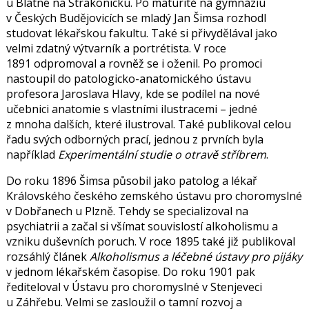
u Blatné na Strakonicku. Po maturitě na gymnáziu
v Českých Budějovicích se mladý Jan Šimsa rozhodl
studovat lékařskou fakultu. Také si přivydělával jako
velmi zdatný výtvarník a portrétista. V roce
1891 odpromoval a rovněž se i oženil. Po promoci
nastoupil do patologicko-anatomického ústavu
profesora Jaroslava Hlavy, kde se podílel na nové
učebnici anatomie s vlastními ilustracemi – jedné
z mnoha dalších, které ilustroval. Také publikoval celou
řadu svých odborných prací, jednou z prvních byla
například
Experimentální studie o otravě stříbrem
.
Do roku 1896 Šimsa působil jako patolog a lékař
Královského českého zemského ústavu pro choromyslné
v Dobřanech u Plzně. Tehdy se specializoval na
psychiatrii a začal si všímat souvislostí alkoholismu a
vzniku duševních poruch. V roce 1895 také již publikoval
rozsáhlý článek
Alkoholismus a léčebné ústavy pro pijáky
v jednom lékařském časopise. Do roku 1901 pak
řediteloval v Ústavu pro choromyslné v Stenjeveci
u Záhřebu. Velmi se zasloužil o tamní rozvoj a