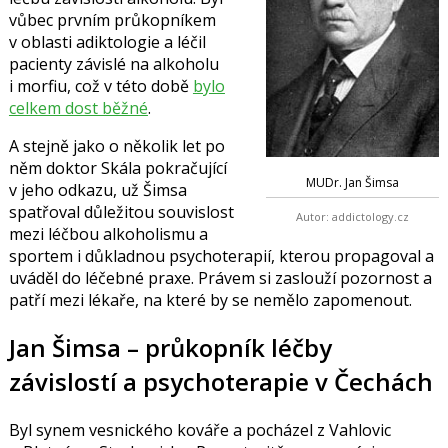
vůbec prvním průkopníkem
v oblasti adiktologie a léčil
pacienty závislé na alkoholu
i morfiu, což v této době
bylo
celkem dost běžné
.
A stejně jako o několik let po
něm doktor Skála pokračující
MUDr. Jan Šimsa
v jeho odkazu, už Šimsa
spatřoval důležitou souvislost
Autor: addictology.cz
mezi léčbou alkoholismu a
sportem i důkladnou psychoterapií, kterou propagoval a
uváděl do léčebné praxe. Právem si zaslouží pozornost a
patří mezi lékaře, na které by se nemělo zapomenout.
Jan Šimsa – průkopník léčby
závislostí a psychoterapie v Čechách
Byl synem vesnického kováře a pocházel z Vahlovic