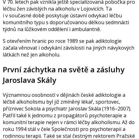
V 70. letech pak vznikla ještě specializovaná pobočka pro
léčbu žen závislých na alkoholu v Lojovicích. Ta
i v současné době poskytuje ústavní odvykací léčbu
komunitního typu s doporučovanou délkou sedmnácti
týdnů na lůžkovém oddělení i ambulantně.
S otevřením hranic po roce 1989 se pak adiktologie
začala věnovat i odvykání závislosti na jiných návykových
látkách než jen alkoholu.
První záchytka na světě a zásluhy
Jaroslava Skály
Významnou osobností v dějinách české adiktologie a
léčbě alkoholismu byl již zmíněný lékař, sportovec,
příznivec Sokola a psychiatr Jaroslav Skála (1916–2007).
Patřil také k jednomu z propagátorů psychoterapie a
komunitní terapie nejen v rámci léčby alkoholismu. Až do
roku 1994 stál v čele Společnosti pro psychoterapii a
rodinnou terapii. Také se stal čestným rektorem Pražské