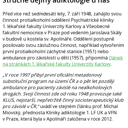
Před více než sedmdesáti lety, 7. září 1948, zahájilo svou
činnost protialkoholní oddělení Psychiatrické kliniky
1. lékařské fakulty Univerzity Karlovy a Všeobecné
fakultní nemocnice v Praze pod vedením
Jaroslava Skály
v budově u kostela sv. Apolináře. Oddělení postupně
posilovalo svou záslužnou činnost, například vytvořením
první protialkoholní záchytné stanice (1951) nebo
ambulance pro závislosti u dětí (1957), připomíná
článek
na stránkách 1. lékařské fakulty Univerzity Karlovy
.
„V roce 1997 přibyl první oficiální metadonový
substituční program na území ČR a o pět let později
ambulance pro pacienty závislé na nealkoholových
drogách. Svoji činnost zde od roku 1948 provozuje také
KLUS, nejstarší, nepřetržitě činný socioterapeutický klub
pro závislé v ČR,“
uvádí ve stejném článku
prof. Michal
Miovský
, přednosta Kliniky adiktologie 1. LF UK a VFN
v Praze, která byla v Apolináři založena v roce 2012.