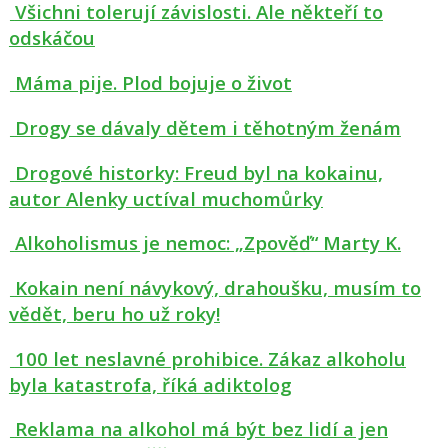
Všichni tolerují závislosti. Ale někteří to
odskáčou
Máma pije. Plod bojuje o život
Drogy se dávaly dětem i těhotným ženám
Drogové historky: Freud byl na kokainu,
autor Alenky uctíval muchomůrky
Alkoholismus je nemoc: „Zpověď“ Marty K.
Kokain není návykový, drahoušku, musím to
vědět, beru ho už roky!
100 let neslavné prohibice. Zákaz alkoholu
byla katastrofa, říká adiktolog
Reklama na alkohol má být bez lidí a jen