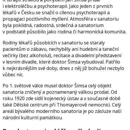
i elektroléčbu a psychoterapii. Jako jeden z prvních
lékařů v Česku se snažil o cílenou psychoterapii a
propagaci pozitivního myšlení. Atmosféra v sanatoriu
byla poklidná, radostná, srdečná a sanatorium
v podstatě působilo jako rodina či harmonická komunita.
Rodiny lékařů působících v sanatoriu se staraly
pacientům o zábavu, nechyběly ani hudební a taneční
večírky (bez alkoholu!), recitace a divadelní představení
v lesním divadle, které doktor Šimsa vybudoval. Patřilo
k nejkrásnějším své doby, dnes z něj již bohužel nezbylo
vůbec nic.
Po 1. světové válce musel doktor Šimsa celý objekt
sanatoria zničený a poznamenaný válkou prodat. Od
roku 1920 zde sídlí kojenecký ústav a v současné době
také Dětské centrum při Thomayerově nemocnici. Celý
areál bývalého moderního sanatoria je po zásluze naší
národní kulturní památkou.