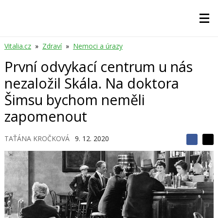
Vitalia.cz
»
Zdraví
»
Nemoci a úrazy
První odvykací centrum u nás
nezaložil Skála. Na doktora
Šimsu bychom neměli
zapomenout
TAŤÁNA KROČKOVÁ
9. 12. 2020
S
S
S
d
d
d
í
í
í
l
l
e
e
l
j
j
t
e
t
e
e
t
n
n
a
a