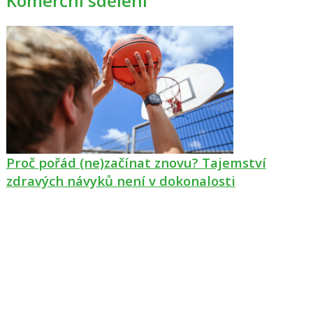
Komerční sdělení
Proč pořád (ne)začínat znovu? Tajemství
zdravých návyků není v dokonalosti