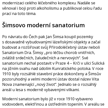
modernizaci celého léčebného komplexu. Nadále se
věnoval i boji proti alkoholismu a publikoval celou řadu
prací na toto téma.
Šimsovo moderní sanatorium
Po návratu do Čech pak Jan Šimsa koupil pozemky
s dosavadně vybudovanými lázeňskými objekty a začal
budovat a rozšiřovat svůj Přírodoléčebný ústav neboli
Sanatorium Dra. Šimsy „pro léčbu chorob vnitřních,
zvláště srdečních, žaludečních a nervových“. Své
sanatorium nechal postavit v Praze 4 – Krči v ulici Sulická
na jižním svahu nad údolím Kunratického potoka. V roce
1910 byly rozsáhlé stavební práce dokončeny a Šimsův
pozoruhodný a velmi moderní ústav dostal název Vita
Nova znamenající „nový život“. Jednalo se o rozsáhlý
areál u lesa s moderně vybavenými vilkami.
Moderní sanatorium bylo již v roce 1910 vybaveno
vodovodem, elektřinou a ústředním topením. V areálu se