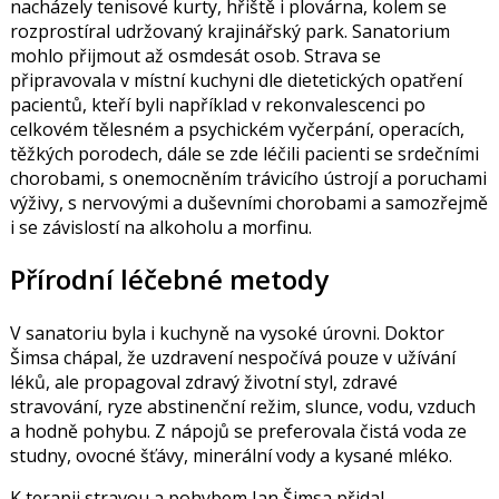
nacházely tenisové kurty, hřiště i plovárna, kolem se
rozprostíral udržovaný krajinářský park. Sanatorium
mohlo přijmout až osmdesát osob. Strava se
připravovala v místní kuchyni dle dietetických opatření
pacientů, kteří byli například v rekonvalescenci po
celkovém tělesném a psychickém vyčerpání, operacích,
těžkých porodech, dále se zde léčili pacienti se srdečními
chorobami, s onemocněním trávicího ústrojí a poruchami
výživy, s nervovými a duševními chorobami a samozřejmě
i se závislostí na alkoholu a morfinu.
Přírodní léčebné metody
V sanatoriu byla i kuchyně na vysoké úrovni. Doktor
Šimsa chápal, že uzdravení nespočívá pouze v užívání
léků, ale propagoval zdravý životní styl, zdravé
stravování, ryze abstinenční režim, slunce, vodu, vzduch
a hodně pohybu. Z nápojů se preferovala čistá voda ze
studny, ovocné šťávy, minerální vody a kysané mléko.
K terapii stravou a pohybem Jan Šimsa přidal