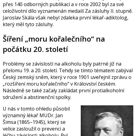
přes 140 odborných publikací a v roce 2002 byl za své
celoživotní dílo vyznamenán medailí Za zásluhy II. stupně.
Jaroslav Skála však nebyl zdaleka první lékař-adiktolog,
který měl tyto zásluhy.
Šíření „moru kořalečního“ na
počátku 20. století
Problémy se závislostí na alkoholu byly patrné již na
přelomu 19. a 20. století. Tehdy se tímto tématem zabýval
Český zemský sněm, který v roce 1901 uveřejnil zprávu o
„rozšíření moru kořalečního“ v Království českém.
Následně se také začaly zakládat první protialkoholní
sdružení a abstinenční spolky.
U nás v tomto ohledu působil
významný lékař MUDr. Jan
Šimsa (1865–1945), který se
velice zasloužil o prevenci a
léčbu závislosti alkoholu. Byl