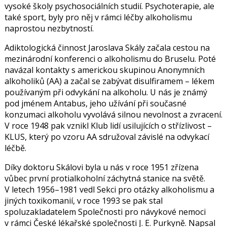
vysoké školy psychosociálních studií. Psychoterapie, ale
také sport, byly pro něj v rámci léčby alkoholismu
naprostou nezbytností.
Adiktologická činnost Jaroslava Skály začala cestou na
mezinárodní konferenci o alkoholismu do Bruselu. Poté
navázal kontakty s americkou skupinou Anonymních
alkoholiků (AA) a začal se zabývat disulfiramem – lékem
používaným při odvykání na alkoholu. U nás je známý
pod jménem Antabus, jeho užívání při současné
konzumaci alkoholu vyvolává silnou nevolnost a zvracení.
V roce 1948 pak vznikl Klub lidí usilujících o střízlivost –
KLUS, který po vzoru AA sdružoval závislé na odvykací
léčbě.
Díky doktoru Skálovi byla u nás v roce 1951 zřízena
vůbec první protialkoholní záchytná stanice na světě.
V letech 1956–1981 vedl Sekci pro otázky alkoholismu a
jiných toxikomanií, v roce 1993 se pak stal
spoluzakladatelem Společnosti pro návykové nemoci
v rámci České lékařské společnosti J. E. Purkyně. Napsal