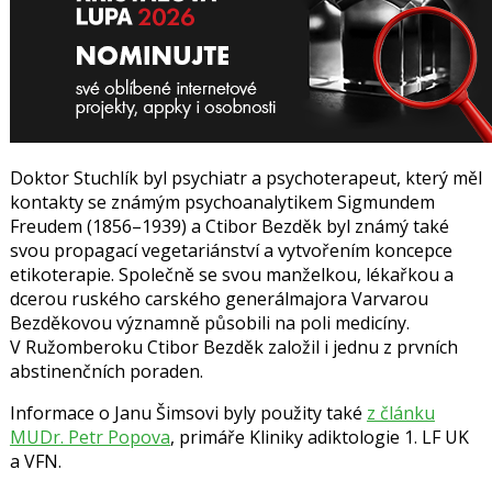
Doktor Stuchlík byl psychiatr a psychoterapeut, který měl
kontakty se známým psychoanalytikem
Sigmundem
Freudem
(1856–1939) a Ctibor Bezděk byl známý také
svou propagací vegetariánství a vytvořením koncepce
etikoterapie. Společně se svou manželkou, lékařkou a
dcerou ruského carského generálmajora
Varvarou
Bezděkovou
významně působili na poli medicíny.
V Ružomberoku Ctibor Bezděk založil i jednu z prvních
abstinenčních poraden.
Informace o Janu Šimsovi byly použity také
z článku
MUDr. Petr Popova
, primáře Kliniky adiktologie 1. LF UK
a VFN.