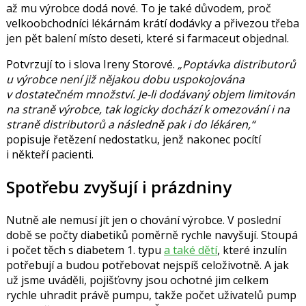
až mu výrobce dodá nové. To je také důvodem, proč
velkoobchodníci lékárnám krátí dodávky a přivezou třeba
jen pět balení místo deseti, které si farmaceut objednal.
Potvrzují to i slova Ireny Storové.
Poptávka distributorů
u výrobce není již nějakou dobu uspokojována
v dostatečném množství. Je-li dodávaný objem limitován
na straně výrobce, tak logicky dochází k omezování i na
straně distributorů a následně pak i do lékáren,
popisuje řetězení nedostatku, jenž nakonec pocítí
i někteří pacienti.
Spotřebu zvyšují i prázdniny
Nutně ale nemusí jít jen o chování výrobce. V poslední
době se počty diabetiků poměrně rychle navyšují. Stoupá
i počet těch s diabetem 1. typu
a také dětí
, které inzulín
potřebují a budou potřebovat nejspíš celoživotně. A jak
už jsme uváděli, pojišťovny jsou ochotné jim celkem
rychle uhradit právě pumpu, takže počet uživatelů pump