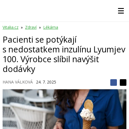
Vitalia.cz
»
Zdraví
»
Lékárna
Pacienti se potýkají
s nedostatkem inzulínu Lyumjev
100. Výrobce slíbil navýšit
dodávky
HANA VÁLKOVÁ
24. 7. 2025
S
S
S
d
d
d
í
í
í
l
l
e
e
l
j
j
t
e
t
e
e
t
n
n
a
a