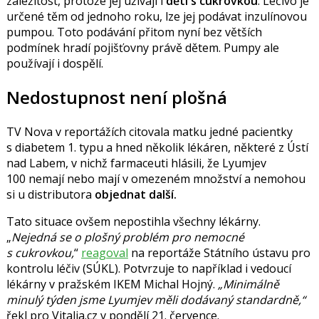
záležitost, protože jej užívají i
děti s cukrovkou
. Léčivo je
určené těm od jednoho roku, lze jej podávat inzulínovou
pumpou. Toto podávání přitom nyní bez větších
podmínek hradí pojišťovny právě dětem. Pumpy ale
používají i dospělí.
Nedostupnost není plošná
TV Nova v reportážích citovala matku jedné pacientky
s diabetem 1. typu a hned několik lékáren, některé z Ústí
nad Labem, v nichž farmaceuti hlásili, že Lyumjev
100 nemají nebo mají v omezeném množství a nemohou
si
u distributora
objednat další.
Tato situace ovšem nepostihla všechny lékárny.
N
ejedná se o plošný problém pro nemocné
s cukrovkou,
reagoval
na reportáže
Státního ústavu pro
kontrolu léčiv (SÚKL).
Potvrzuje to například i vedoucí
lékárny v pražském IKEM
Michal Hojný
.
Minimálně
minulý týden jsme Lyumjev měli dodávaný standardně,
řekl pro Vitalia.cz v pondělí 21. července.