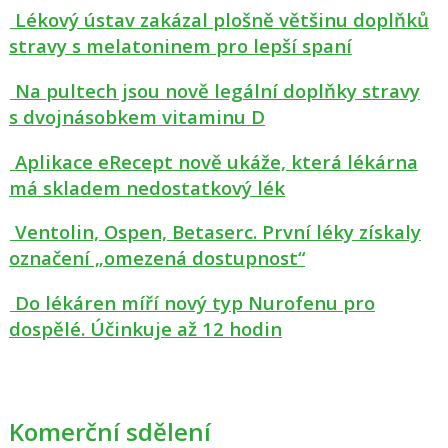
Lékový ústav zakázal plošně většinu doplňků
stravy s melatoninem pro lepší spaní
Na pultech jsou nově legální doplňky stravy
s dvojnásobkem vitaminu D
Aplikace eRecept nově ukáže, která lékárna
má skladem nedostatkový lék
Ventolin, Ospen, Betaserc. První léky získaly
označení „omezená dostupnost“
Do lékáren míří nový typ Nurofenu pro
dospělé. Účinkuje až 12 hodin
Komerční sdělení