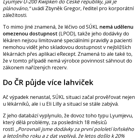
Lyumjev U-200 Kwipken do České republiky, jak je
plánováno,
uvádí
Zbyněk Gregor
, ředitel pro korporátní
záležitosti.
To mimo jiné znamená, že léčivo od SÚKL
nemá
udělenu
omezenou dostupnost
(LPOD), takže jeho dodávky do
lékáren nejsou limitované speciálními pravidly a pacienti
nemohou vidět jeho skladovou dostupnost v nejbližších
lékárnách přes aplikaci eRecept. Znamená to ale také to,
že v tomto případě nemá výrobce povinnost sáhnout do
zákonem nařízených rezerv.
Do ČR půjde více lahviček
Ač výpadek nenastal, SÚKL situaci začal prověřovat nejen
u lékárníků, ale i u Eli Lilly a situací se stále zabývá.
Z jeho databází vyplynulo, že dovoz toho typu Lyumjevu,
který dělá problémy,
za posledních 18 měsíců
rostl.
Porovnali jsme dodávky za první pololetí loňského
a letošního roku a z dat vyplývá, že letos došlo k 20%