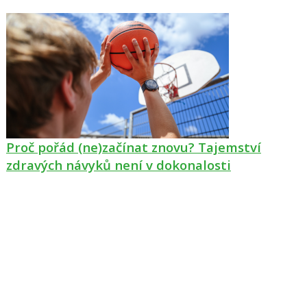
Proč pořád (ne)začínat znovu? Tajemství
zdravých návyků není v dokonalosti