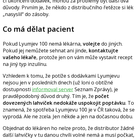
či ukončení dodávek, mohou za problémy být další dva
důvody. Prvním je, že někdo z distribučního řetězce si lék
nasyslil
do zásoby.
Co má dělat pacient
Pokud Lyumjev 100 nemá lékárna,
volejte
do jiných.
Pokud jej nemůžete sehnat ani jinde,
kontaktujte
vašeho lékaře
, protože jen on vám může vystavit recept
na jiný typ inzulínu.
Vzhledem k tomu, že potíže s dodávkami Lyumjevu
nejsou jen v posledních dnech (už loni o obtížné
dostupnosti
informoval server
Seznam Zprávy), je
pravděpodobný důvod druhý. Tím je, že
počet
dovezených lahviček nedokáže uspokojit poptávku
. To
znamená, že s
potřeba Lyumjevu 100 je v ČR taková, že se
vyprodá. Ale ne zcela. Jen někde a jen na dočasnou dobu.
Objednat do lékáren ho nelze proto, že distributor žádné
další lahvičky v tu danou chvíli volné nemá a musí počkat,