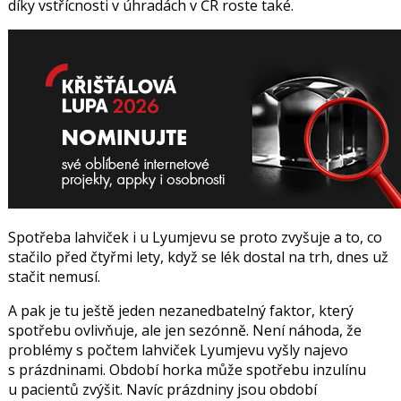
díky vstřícnosti v úhradách v ČR roste také.
Spotřeba lahviček i u Lyumjevu se proto zvyšuje a to, co
stačilo před čtyřmi lety, když se lék dostal na trh, dnes už
stačit nemusí.
A pak je tu ještě jeden nezanedbatelný faktor, který
spotřebu ovlivňuje, ale jen sezónně. Není náhoda, že
problémy s počtem lahviček Lyumjevu vyšly najevo
s prázdninami.
Období horka může spotřebu inzulínu
u pacientů zvýšit. Navíc prázdniny jsou období