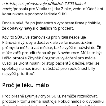
nárůstu, což představuje přibližně 7 500 balení
navíc,
popsala pro Vitalia.cz
Jitka Zinke
, v
edoucí
Oddělení
komunikace a podpory ředitele SÚKL.
Dodala také, že po jednáních s výrobcem firma přislíbila,
že
dodávky navýší o dalších 15 procent
.
Kdy, to SÚKL ve stanovisku pro Vitalii nesděluje.
Plánování výroby a dodávek ale ve farmaceutickém
průmyslu může trvat měsíce, takže
vyšší množství do ČR
může začít proudit třeba až po Novém roce. Může to být
i dřív, protože Zbyněk Gregor ve vyjádření pro média
uvádí, že
k
ontinuální přístup pacientů k léčbě, kteří se
spoléhají na náš inzulín, zůstává pro společnost Lilly
nejvyšší prioritou
.
Proč je léku málo
Proč přesně Lyumjev chybí, SÚKL nemůže rozklíčovat,
protože k tomu nemá nástroje. Pokud nedošlo k výpadku