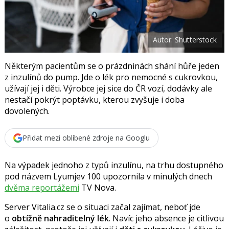
F
s
a
í
c
t
e
i
b
X
Autor: Shutterstock
o
o
k
u
Některým pacientům se o prázdninách shání hůře jeden
z inzulínů do pump. Jde o lék pro nemocné s cukrovkou,
užívají jej i děti. Výrobce jej sice do ČR vozí, dodávky ale
nestačí pokrýt poptávku, kterou zvyšuje i doba
dovolených.
Přidat mezi oblíbené zdroje na Googlu
Na výpadek jednoho z typů inzulínu, na trhu dostupného
pod názvem
Lyumjev 100
upozornila v minulých dnech
dvěma reportážemi
TV Nova.
Server Vitalia.cz se o situaci začal zajímat, neboť jde
o
obtížně nahraditelný lék
. Navíc jeho absence je citlivou