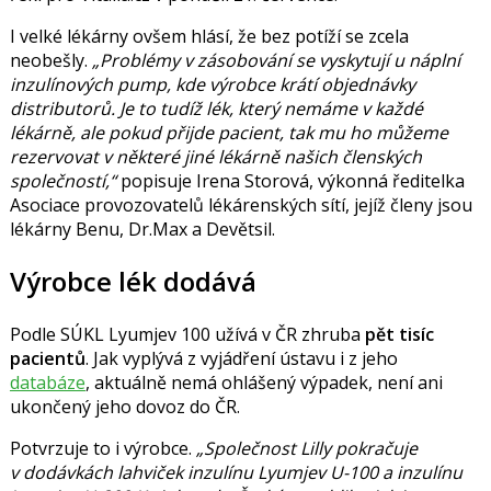
I velké lékárny ovšem hlásí, že bez potíží se zcela
neobešly.
Problémy v zásobování se vyskytují u náplní
inzulínových pump, kde výrobce krátí objednávky
distributorů. Je to tudíž lék, který nemáme v každé
lékárně, ale pokud přijde pacient, tak mu ho můžeme
rezervovat v některé jiné lékárně našich členských
společností,
popisuje
Irena Storová
, výkonná ředitelka
Asociace provozovatelů lékárenských sítí, jejíž členy jsou
lékárny Benu, Dr.Max a Devětsil.
Výrobce lék dodává
Podle SÚKL Lyumjev 100 užívá v ČR zhruba
pět tisíc
pacientů
. Jak vyplývá z vyjádření ústavu i z jeho
databáze
, aktuálně nemá ohlášený výpadek, není ani
ukončený jeho dovoz do ČR.
Potvrzuje to i výrobce.
Společnost Lilly pokračuje
v dodávkách lahviček inzulínu Lyumjev U-100 a inzulínu