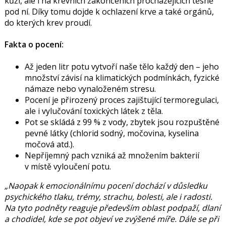
kůži, ale i na krevních zakončeních procházejících těsně
pod ní. Díky tomu dojde k ochlazení krve a také orgánů,
do kterých krev proudí.
Fakta o pocení:
Až jeden litr potu vytvoří naše tělo každý den – jeho
množství závisí na klimatických podmínkách, fyzické
námaze nebo vynaloženém stresu.
Pocení je přirozený proces zajištující termoregulaci,
ale i vylučování toxických látek z těla.
Pot se skládá z 99 % z vody, zbytek jsou rozpuštěné
pevné látky (chlorid sodný, močovina, kyselina
močová atd.).
Nepříjemný pach vzniká až množením bakterií
v místě vyloučení potu.
„Naopak k emocionálnímu pocení dochází v důsledku
psychického tlaku, trémy, strachu, bolesti, ale i radosti.
Na tyto podněty reaguje především oblast podpaží, dlaní
a chodidel, kde se pot objeví ve zvýšené míře. Dále se při