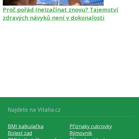
Proč pořád (ne)začínat znovu? Tajemství
zdravých návyků není v dokonalosti
Najdete na Vitalia.cz
BMI kalkulačka
Příznaky cukrovky
Bolest zad
Rýmovník