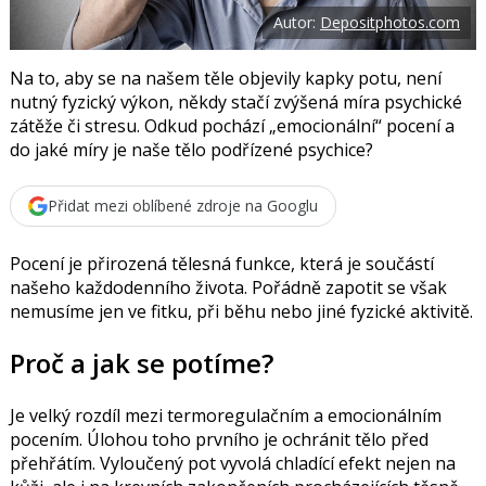
o
Autor:
Depositphotos.com
o
k
u
Na to, aby se na našem těle objevily kapky potu, není
nutný fyzický výkon, někdy stačí zvýšená míra psychické
zátěže či stresu. Odkud pochází „emocionální“ pocení a
do jaké míry je naše tělo podřízené psychice?
Přidat mezi oblíbené zdroje na Googlu
Pocení je přirozená tělesná funkce, která je součástí
našeho každodenního života. Pořádně zapotit se však
nemusíme jen ve fitku, při běhu nebo jiné fyzické aktivitě.
Proč a jak se potíme?
Je velký rozdíl mezi termoregulačním a emocionálním
pocením. Úlohou toho prvního je ochránit tělo před
přehřátím. Vyloučený pot vyvolá chladící efekt nejen na