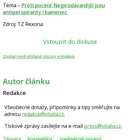
Téma –
Proti pocení: Nejprodávanější jsou
antiperspiranty i kamenec
Zdroj: TZ Rexona
Vstoupit do diskuse
Zasílat nově přidané názory e-mailem
Autor článku
Redakce
Všeobecné dotazy, připomínky a tipy směřujte na
adresu
redakce@vitalia.cz
.
Tiskové zprávy zasílejte na e-mail
press@vitalia.cz
.
Témata:
kosmetika
nadměrné pocení