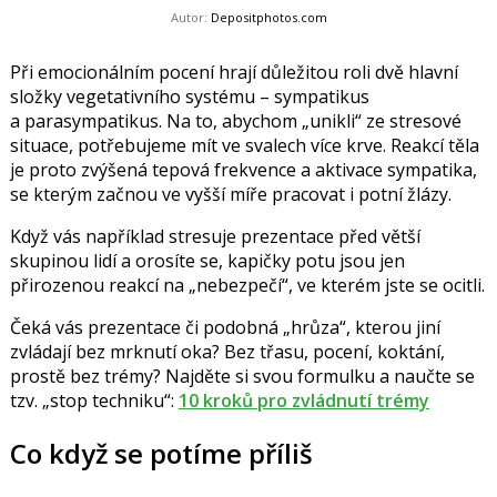
Autor:
Depositphotos.com
Při emocionálním pocení hrají důležitou roli dvě hlavní
složky vegetativního systému – sympatikus
a parasympatikus. Na to, abychom „unikli“ ze stresové
situace, potřebujeme mít ve svalech více krve. Reakcí těla
je proto zvýšená tepová frekvence a aktivace sympatika,
se kterým začnou ve vyšší míře pracovat i potní žlázy.
Když vás například stresuje prezentace před větší
skupinou lidí a orosíte se, kapičky potu jsou jen
přirozenou reakcí na „nebezpečí“, ve kterém jste se ocitli.
Čeká vás prezentace či podobná „hrůza“, kterou jiní
zvládají bez mrknutí oka? Bez třasu, pocení, koktání,
prostě bez trémy? Najděte si svou formulku a naučte se
tzv. „stop techniku“:
10 kroků pro zvládnutí trémy
Co když se potíme příliš