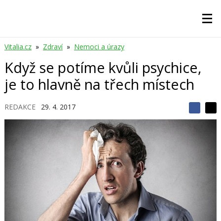
Vitalia.cz
»
Zdraví
»
Nemoci a úrazy
Když se potíme kvůli psychice,
je to hlavně na třech místech
REDAKCE
29. 4. 2017
S
S
S
d
d
d
í
í
í
l
l
e
e
l
j
j
t
e
t
e
e
t
n
n
a
a
F
s
a
í
c
t
e
i
b
X