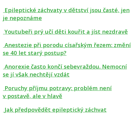
Epileptické záchvaty v dětství jsou časté, jen
je nepoznáme
Youtubeři prý učí děti kouřit a jíst nezdravě
Anestezie při porodu císařským řezem: změní
se 40 let starý postup?
Anorexie často končí sebevraždou. Nemocní
se jí však nechtějí vzdát
Poruchy příjmu potravy: problém není
v postavě, ale v hlavě
Jak předpovědět epileptický záchvat