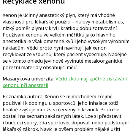
Recyklace xenonu
Xenon je účinný anestetický plyn, který má vhodné
vlastnosti pro lékařské použití – nulový metabolismus,
nízký poměr plynu v krvi i krátkou dobu zotavování.
Používání xenonu ve velkém měřítku jako hlavního
anestetika je však omezené kvůli jeho vysokým výrobním
nákladům. Vědci proto nyní navrhují, jak xenon
recyklovat ze vzduchu, který pacient vydechuje. Nadějné
se v tomto ohledu jeví nově vyvinuté metaloorganické
porézní materiály obsahující měď.
Masarykova univerzita:
Vědci zkoumají zpětné získávání
xenonu při anestezii
Poznámka autora: Xenon se mimochodem zřejmě
používal i k dopingu u sportovců, jeho inhalace totiž
finálně zvyšuje množství červených krvinek. Proto se
dostal i na seznam zakázaných látek. Lze si představit
i budoucí spory, zda sportovec dopoval, nebo podstoupil
lékařský zákrok. Navíc je ovšem problém nějaké užití