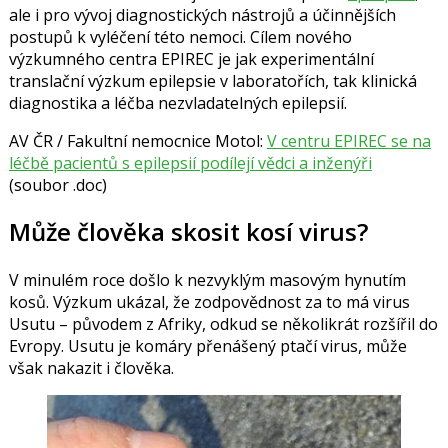
ale i pro vývoj diagnostických nástrojů a účinnějších
postupů k vyléčení této nemoci. Cílem nového
výzkumného centra EPIREC je jak experimentální
translační výzkum epilepsie v laboratořích, tak klinická
diagnostika a léčba nezvladatelných epilepsií.
AV ČR / Fakultní nemocnice Motol:
V centru EPIREC se na
léčbě pacientů s epilepsií podílejí vědci a inženýři
(soubor .doc)
Může člověka skosit kosí virus?
V minulém roce došlo k nezvyklým masovým hynutím
kosů. Výzkum ukázal, že zodpovědnost za to má virus
Usutu – původem z Afriky, odkud se několikrát rozšířil do
Evropy. Usutu je komáry přenášený ptačí virus, může
však nakazit i člověka.