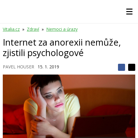
Vitalia.cz
»
Zdraví
»
Nemoci a úrazy
Internet za anorexii nemůže,
zjistili psychologové
PAVEL HOUSER
15. 1. 2019
S
S
S
d
d
d
í
í
í
l
l
e
e
l
j
j
t
e
t
e
e
t
n
n
a
a
F
s
a
í
c
t
e
i
b
X