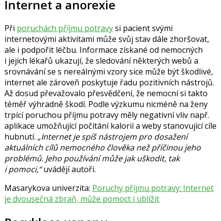
Internet a anorexie
Při
poruchách příjmu potravy
si pacient svými
internetovými aktivitami může svůj stav dále zhoršovat,
ale i podpořit léčbu. Informace získané od nemocných
i jejich lékařů ukazují, že sledování některých webů a
srovnávání se s nereálnými vzory sice může být škodlivé,
internet ale zároveň poskytuje řadu pozitivních nástrojů.
Až dosud převažovalo přesvědčení, že nemocní si takto
téměř výhradně škodí. Podle výzkumu nicméně na ženy
trpící poruchou příjmu potravy měly negativní vliv např.
aplikace umožňující počítání kalorií a weby stanovující cíle
hubnutí.
„Internet je spíš nástrojem pro dosažení
aktuálních cílů nemocného člověka než příčinou jeho
problémů. Jeho používání může jak uškodit, tak
i pomoci,“
uvádějí autoři.
Masarykova univerzita:
Poruchy příjmu potravy: Internet
je dvousečná zbraň, může pomoct i ublížit