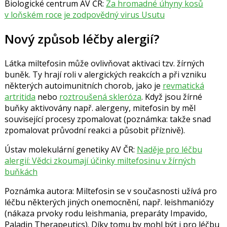
Biologické centrum AV ČR:
Za hromadné úhyny kosů
v loňském roce je zodpovědný virus Usutu
Nový způsob léčby alergií?
Látka miltefosin může ovlivňovat aktivaci tzv. žírných
buněk. Ty hrají roli v alergických reakcích a při vzniku
některých autoimunitních chorob, jako je
revmatická
artritida
nebo
roztroušená skleróza
. Když jsou žírné
buňky aktivovány např. alergeny, mitefosin by měl
související procesy zpomalovat (poznámka: takže snad
zpomalovat průvodní reakci a působit příznivě).
Ústav molekulární genetiky AV ČR:
Naděje pro léčbu
alergií: Vědci zkoumají účinky miltefosinu v žírných
buňkách
Poznámka autora: Miltefosin se v současnosti užívá pro
léčbu některých jiných onemocnění, např. leishmaniózy
(nákaza prvoky rodu leishmania, preparáty Impavido,
Paladin Therapeutics). Díky tomu by mohl být i pro léčbu