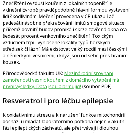
Znečištění ovzduší kouřem z lokálních topenišť je
v dnešní Evropě pravděpodobně hlavní formou vystavení
lidí škodlivinám. Měření provedená v ČR ukazují až
padesátinásobné překračování limitů smogové situace,
přičemž dovnitř budov proniká i skrze zavřená okna cca
šedesát procent venkovního znečištění. Toxickým
vzduchem trpí i vyhlášeně lokality typů horských
středisek či lázní. Má existovat velký rozdíl mezi českými
a německými vesnicemi, i když jsou od sebe přes hranice
kousek.
Přírodovědecká fakulta UK:
Mezinárodní srovnání
zamořenosti vesnic kouřem z domácího vytápění má
první výsledky. Data jsou alarmující!
(soubor PDF)
Resveratrol i pro léčbu epilepsie
K oxidativnímu stresu a k narušení funkce mitochondrií
dochází u mláďat laboratorního potkana nejen v akutní
fázi epileptických záchvatů, ale přetrvávají i dlouhou