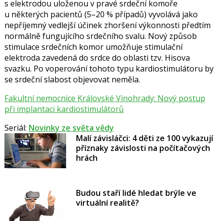
s elektrodou uloženou v pravé srdeční komoře
u některých pacientů (5–20 % případů) vyvolává jako
nepříjemný vedlejší účinek zhoršení výkonnosti předtím
normálně fungujícího srdečního svalu. Nový způsob
stimulace srdečních komor umožňuje stimulační
elektroda zavedená do srdce do oblasti tzv. Hisova
svazku. Po voperování tohoto typu kardiostimulátoru by
se srdeční slabost objevovat neměla.
Fakultní nemocnice Královské Vinohrady: Nový postup
při implantaci kardiostimulátorů
Seriál:
Novinky ze světa vědy
Malí závisláčci: 4 děti ze 100 vykazují
příznaky závislosti na počítačových
hrách
Budou staří lidé hledat brýle ve
virtuální realitě?