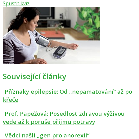
Spustit kvíz
Související články
Příznaky epilepsie: Od „nepamatování“ až po
křeče
Prof. Papežová: Posedlost zdravou výživou
vede až k poruše příjmu potravy
Vědci našli „gen pro anorexii“