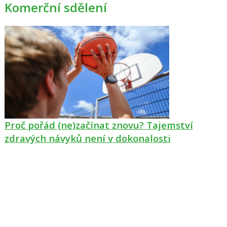
Komerční sdělení
Proč pořád (ne)začínat znovu? Tajemství
zdravých návyků není v dokonalosti