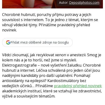
Autor:
Depositphotos.com
o
o
k
u
Chorobné hubnutí, poruchy příjmu potravy a jejich
souvislost s internetem. To je jedno z témat, kterým se
věnují vědecké týmy. Přinášíme pravidelný přehled
novinek.
Přidat mezi oblíbené zdroje na Googlu
Vědci zkoumají, jak recyklovat xenon v anestezii. Smog je
kolem nás a je to horší, než jsme si mysleli.
Elektrogastrografie – nové vyšetření žaludku. Chorobné
hubnutí a internet. Léčiva schválená pro jeden účel jsou
nadějnými kandidáty pro další uplatnění. Pomáhají
antioxidanty na epilepsii? Kardiostimulátory bez
vedlejších účinků… Přinášíme
pravidelný přehled novinek
akademických institucí, které se vztahují ke zdravotnictví,
výživě a souvisejícím tématům.