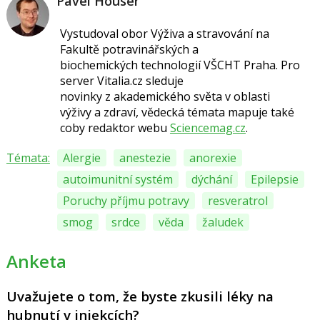
Pavel Houser
Vystudoval obor Výživa a stravování na
Fakultě potravinářských a
biochemických technologií VŠCHT Praha. Pro
server Vitalia.cz sleduje
novinky z akademického světa v oblasti
výživy a zdraví, vědecká témata mapuje také
coby redaktor webu
Sciencemag.cz
.
Témata:
Alergie
anestezie
anorexie
autoimunitní systém
dýchání
Epilepsie
Poruchy příjmu potravy
resveratrol
smog
srdce
věda
žaludek
Anketa
Uvažujete o tom, že byste zkusili léky na
hubnutí v injekcích?