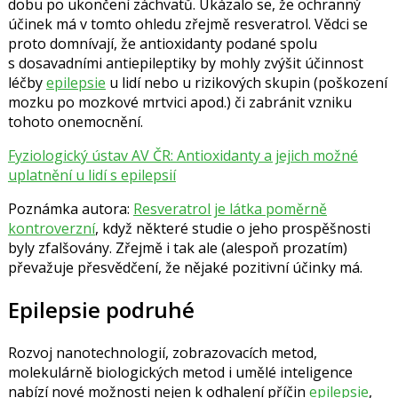
dobu po ukončení záchvatů. Ukázalo se, že ochranný
účinek má v tomto ohledu zřejmě resveratrol. Vědci se
proto domnívají, že antioxidanty podané spolu
s dosavadními antiepileptiky by mohly zvýšit účinnost
léčby
epilepsie
u lidí nebo u rizikových skupin (poškození
mozku po mozkové mrtvici apod.) či zabránit vzniku
tohoto onemocnění.
Fyziologický ústav AV ČR: Antioxidanty a jejich možné
uplatnění u lidí s epilepsií
Poznámka autora:
Resveratrol je látka poměrně
kontroverzní
, když některé studie o jeho prospěšnosti
byly zfalšovány. Zřejmě i tak ale (alespoň prozatím)
převažuje přesvědčení, že nějaké pozitivní účinky má.
Epilepsie podruhé
Rozvoj nanotechnologií, zobrazovacích metod,
molekulárně biologických metod i umělé inteligence
nabízí nové možnosti nejen k odhalení příčin
epilepsie
,