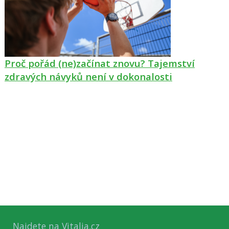
Proč pořád (ne)začínat znovu? Tajemství
zdravých návyků není v dokonalosti
Najdete na Vitalia.cz