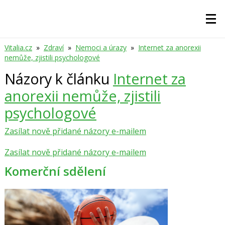
Vitalia.cz
»
Zdraví
»
Nemoci a úrazy
»
Internet za anorexii
nemůže, zjistili psychologové
Názory k článku
Internet za
anorexii nemůže, zjistili
psychologové
Zasílat nově přidané názory e-mailem
Zasílat nově přidané názory e-mailem
Komerční sdělení