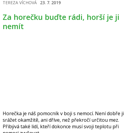
TEREZA VÍCHOVÁ
23. 7. 2019
Nespravujte ji ale přípravky s obsahem paracetamolu,
mohli byste poškodit svá játra.
Za horečku buďte rádi, horší je ji
nemít
Horečka je náš pomocník v boji s nemocí. Není dobře ji
srážet okamžitě, ani dříve, než překročí určitou mez.
Přibývá také lidí, kteří dokonce musí svoji teplotu při