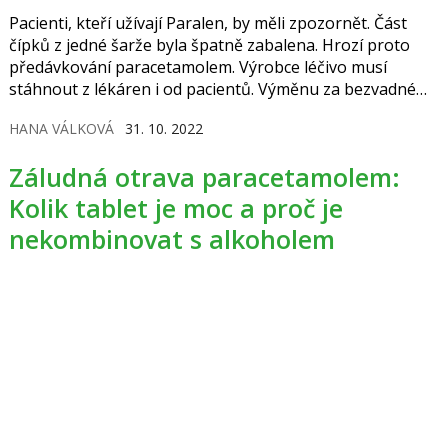
Pacienti, kteří užívají Paralen, by měli zpozornět. Část
čípků z jedné šarže byla špatně zabalena. Hrozí proto
předávkování paracetamolem. Výrobce léčivo musí
stáhnout z lékáren i od pacientů. Výměnu za bezvadné
léčivo ovšem komplikuje výpadek v dodávkách, kvůli
HANA VÁLKOVÁ
31. 10. 2022
kterému na trhu čípky Paralen chybí.
Záludná otrava paracetamolem:
Kolik tablet je moc a proč je
nekombinovat s alkoholem