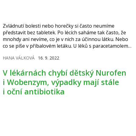
Zvládnutí bolesti nebo horečky si často neumíme
představit bez tabletek. Po lécích saháme tak často, že
mnohdy ani nevíme, co je v nich za účinnou látku. Nebo
co se píše v příbalovém letáku. U léků s paracetamolem
se nám to ale může vymstít, protože předávkování může
HANA VÁLKOVÁ
16. 9. 2022
skončit transplantací jater nebo smrtí.
V lékárnách chybí dětský Nurofen
i Wobenzym, výpadky mají stále
i oční antibiotika