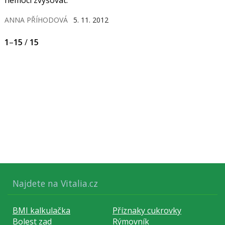
nemoci zvyšovat.
ANNA PŘÍHODOVÁ
5. 11. 2012
1
–
15
/
15
Najdete na Vitalia.cz
BMI kalkulačka
Příznaky cukrovky
Bolest zad
Rýmovník