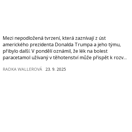
Mezi nepodložená tvrzení, která zaznívají z úst
amerického prezidenta Donalda Trumpa a jeho týmu,
přibylo další. V pondělí oznámil, že lék na bolest
paracetamol užívaný v těhotenství může přispět k rozvoji
autismu. Je to nesmysl, reagují odborníci po celém světě.
RADKA WALLEROVÁ
23. 9. 2025