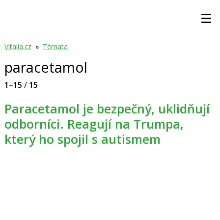
Vitalia.cz
»
Témata
paracetamol
1
–
15
/
15
Paracetamol je bezpečný, uklidňují
odborníci. Reagují na Trumpa,
který ho spojil s autismem