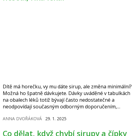
Dítě má horečku, vy mu dáte sirup, ale změna minimální?
Možná ho špatně dávkujete. Dávky uváděné v tabulkách
na obalech léků totiž bývají často nedostatečné a
neodpovídají současným odborným doporučením,
upozorňují lékaři. Jak si spočítat správnou dávku?
ANNA DVOŘÁKOVÁ
29. 1. 2025
Co dělat, když chybí sirupy a čípky