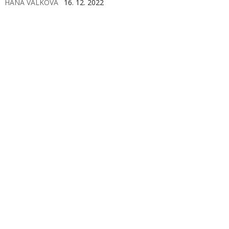
HANA VÁLKOVÁ
16. 12. 2022
acylpyrinu.