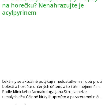
na horečku? Nenahrazujte je
acylpyrinem
Lékárny se aktuálně potýkají s nedostatkem sirupů proti
bolesti a horečce určených dětem, a to i těm nejmenším.
Podle klinického farmakologa Jana Strojila nelze
u malých dětí účinné látky ibuprofen a paracetamol ničím
nahradit. U větších to možné je. Pozor ale na podávání