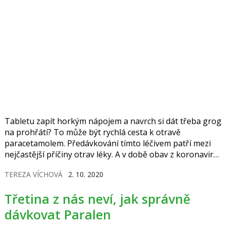
Tabletu zapít horkým nápojem a navrch si dát třeba grog
na prohřátí? To může být rychlá cesta k otravě
paracetamolem. Předávkování tímto léčivem patří mezi
nejčastější příčiny otrav léky. A v době obav z koronaviru
po nejčastěji prodávaném léku saháme často příliš brzy.
TEREZA VÍCHOVÁ
2. 10. 2020
Třetina z nás neví, jak správně
dávkovat Paralen