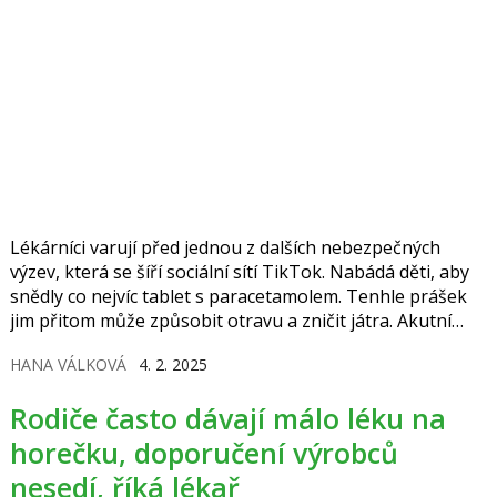
Lékárníci varují před jednou z dalších nebezpečných
výzev, která se šíří sociální sítí TikTok. Nabádá děti, aby
snědly co nejvíc tablet s paracetamolem. Tenhle prášek
jim přitom může způsobit otravu a zničit játra. Akutní
selhání tohoto orgánu může skončit smrtí.
HANA VÁLKOVÁ
4. 2. 2025
Rodiče často dávají málo léku na
horečku, doporučení výrobců
nesedí, říká lékař