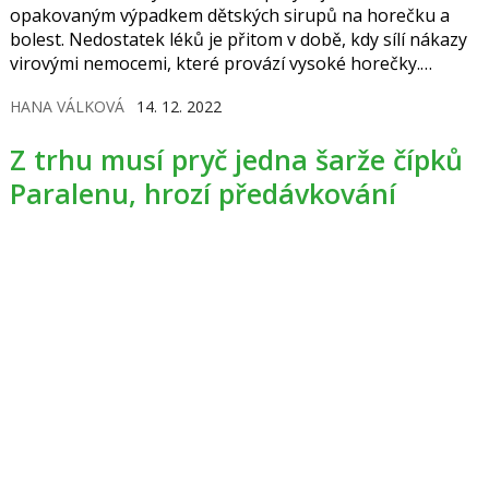
opakovaným výpadkem dětských sirupů na horečku a
bolest. Nedostatek léků je přitom v době, kdy sílí nákazy
virovými nemocemi, které provází vysoké horečky.
Lékový ústav proto oznámil, že vyjednal mimořádnou
HANA VÁLKOVÁ
14. 12. 2022
dodávku Nurofenu pro děti.
Z trhu musí pryč jedna šarže čípků
Paralenu, hrozí předávkování