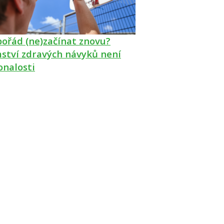
pořád (ne)začínat znovu?
ství zdravých návyků není
onalosti