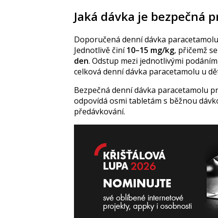
Jaká dávka je bezpečná pr
Doporučená denní dávka paracetamolu p
Jednotlivě
činí
10–15 mg/kg
, přičemž s
den
. Odstup mezi jednotlivými podání
c
elková denní dávka paracetamolu u dě
Bezpečná denní dávka paracetamolu pro
odpovídá osmi tabletám s běžnou dávk
předávkování.