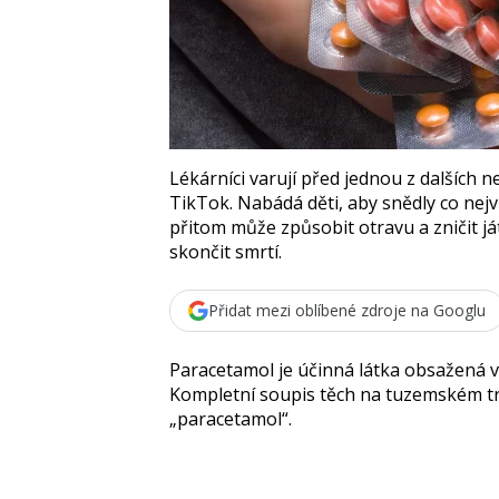
Lékárníci varují před jednou z dalších ne
TikTok. Nabádá děti, aby snědly co nejv
přitom může způsobit otravu a zničit j
skončit smrtí.
Přidat mezi oblíbené zdroje na Googlu
Paracetamol je účinná látka obsažená v
Kompletní soupis těch na tuzemském 
paracetamol
.