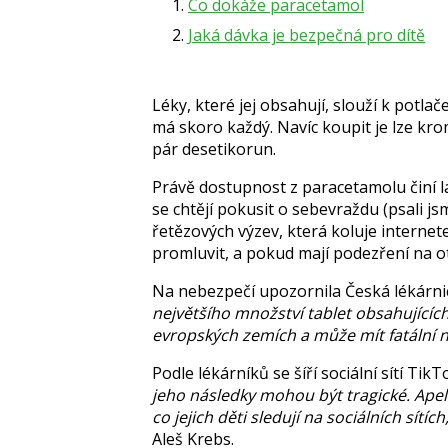
Co dokáže paracetamol
Jaká dávka je bezpečná pro dítě
Léky, které jej obsahují, slouží k potlač
má skoro každý. Navíc koupit je lze kro
pár desetikorun.
Právě dostupnost z paracetamolu činí lát
se chtějí pokusit o sebevraždu (psali j
řetězových výzev, která koluje internet
promluvit, a pokud mají podezření na o
Na nebezpečí upozornila Česká lékárn
největšího množství tablet obsahující
evropských zemích a může mít fatální n
Podle lékárníků se šíří sociální sítí TikT
jeho následky mohou být tragické. Apeluj
co jejich děti sledují na sociálních sítích
Aleš Krebs
.