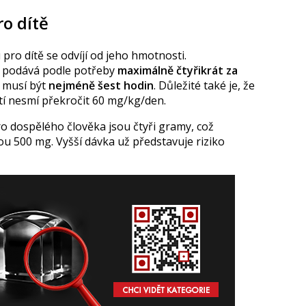
o dítě
ro dítě se odvíjí od jeho hmotnosti.
e podává podle potřeby
maximálně čtyřikrát za
m musí být
nejméně šest hodin
. Důležité také je, že
tí nesmí překročit 60 mg/kg/den.
 dospělého člověka jsou čtyři gramy, což
ou 500 mg.
Vyšší dávka už představuje riziko