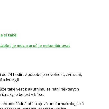
e si také:
tablet je moc a proč je nekombinovat
 do 24 hodin. Způsobuje nevolnost, zvracení,
 a letargii.
ůže také vést k akutnímu selhání některých
příznaky je
bolest v břiše.
nahradit žádná přístrojová ani farmakologická
na záchranu mnohdy představuje jen