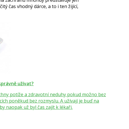
tý čas vhodný dárce, a to i ten žijící,
 správně užívat?
šechny potíže a zdravotní neduhy pokud možno bez
écích poněkud bez rozmyslu. A užívají je buď na
y naopak už byl čas zajít k lékaři.