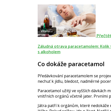
Přečtět
Záludná otrava paracetamolem: Kolik 
s alkoholem
Co dokáže paracetamol
Předávkování paracetamolem se projeví
nechuť k jídlu, bledost, nadměrné pocení
Paracetamol užitý ve vyšších dávkách m
vnitřních orgánů včetně jater. Prvními 
Játra patří k orgánům
, které nedokáže 
léčba. Pokud selžou, jde o život.
Naději 