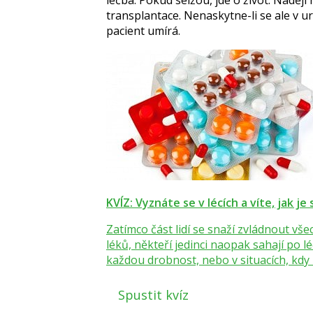
transplantace. Nenaskytne-li se ale v urči
pacient umírá.
KVÍZ: Vyznáte se v lécích a víte, jak je
Zatímco část lidí se snaží zvládnout v
léků, někteří jedinci naopak sahají po l
každou drobnost, nebo v situacích, kdy b
Spustit kvíz