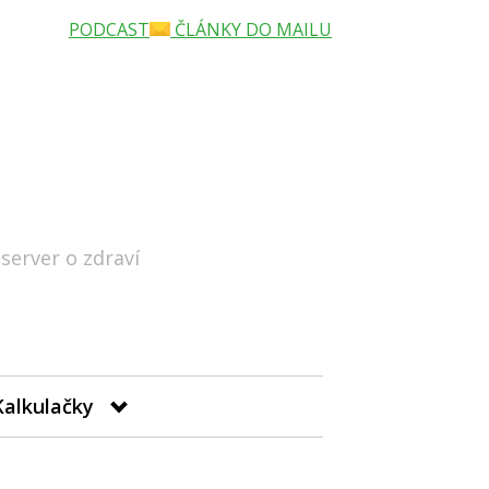
PODCAST
ČLÁNKY DO MAILU
 server o zdraví
Hledat
Kalkulačky