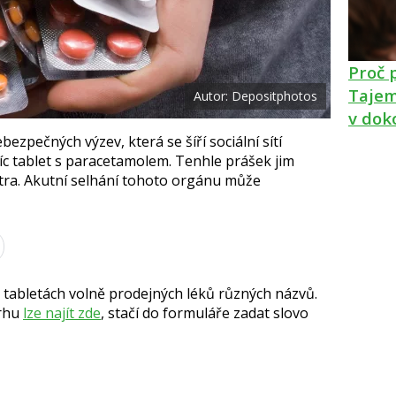
k
u
Proč 
Tajem
Autor: Depositphotos
v dok
bezpečných výzev, která se šíří sociální sítí
íc tablet s paracetamolem. Tenhle prášek jim
átra. Akutní selhání tohoto orgánu může
 tabletách volně prodejných léků různých názvů.
trhu
lze najít zde
, stačí do formuláře zadat slovo