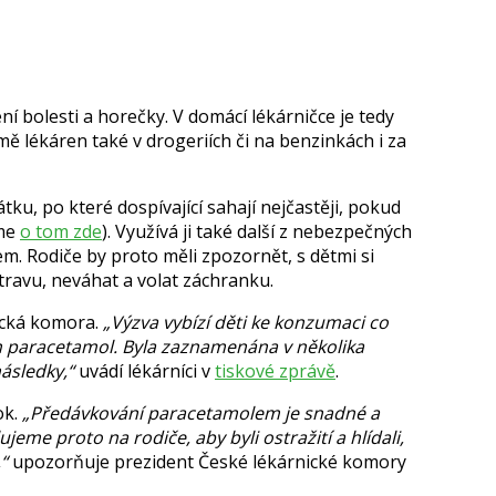
ení bolesti a horečky. V domácí lékárničce je tedy
mě lékáren také v drogeriích či na benzinkách i za
ku, po které dospívající sahají nejčastěji, pokud
sme
o tom zde
).
V
yužívá ji také další z nebezpečných
em. Rodiče by proto měli zpozornět, s dětmi si
travu, neváhat a volat záchranku.
ická komora.
Výzva vybízí děti ke konzumaci co
ch paracetamol. Byla zaznamenána v několika
ásledky,
uvádí lékárníci v
tiskové zprávě
.
ok.
Předávkování paracetamolem je snadné a
eme proto na rodiče, aby byli ostražití a hlídali,
,
upozorňuje prezident České lékárnické komory