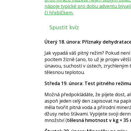
nápoje typické pro dobu adventu bývaj
či hřebíčkem.
Spustit kvíz
Úterý 18. února: Příznaky dehydratac
Jak vypadá váš pitný režim? Pokud není
pocitem žízně (ano, to už je projev větší
únavou, suchostí v ústech, zrychleným
tělesnou teplotou.
Středa 19. února: Test pitného režim
Možná předpokládáte, že pijete dost, ale
aspoň jeden celý den zapisovat na papír
měla tvořit pitná voda a přírodní miner
džusy nebo šťávami. Vypijete svoji denn
množství (
tělesná hmotnost v kg × 35 