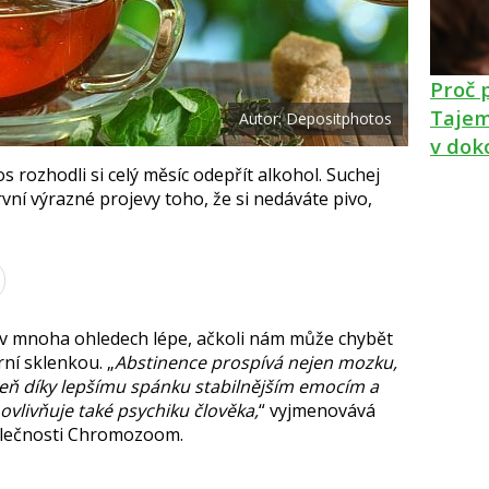
k
u
Proč 
Tajem
Autor: Depositphotos
v dok
s rozhodli si celý měsíc odepřít alkohol. Suchej
rvní výrazné projevy toho, že si nedáváte pivo,
 v mnoha ohledech lépe, ačkoli nám může chybět
rní sklenkou.
Abstinence prospívá nejen mozku,
veň díky lepšímu spánku stabilnějším emocím a
 ovlivňuje také psychiku člověka,
vyjmenovává
lečnosti Chromozoom.