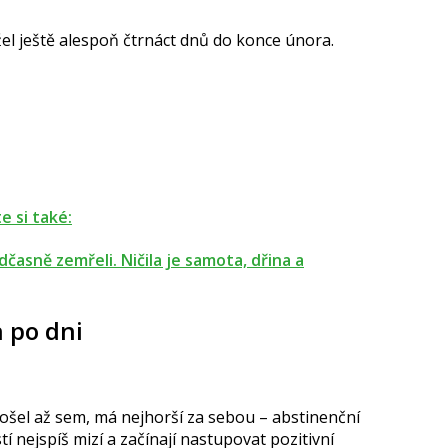
žel ještě alespoň čtrnáct dnů do konce února.
e si také:
dčasně zemřeli. Ničila je samota, dřina a
n po dni
došel až sem, má nejhorší za sebou – abstinenční
í nejspíš mizí a začínají nastupovat pozitivní