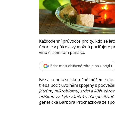
Každodenní průvodce pro ty, kdo se leto
únor je v půlce a vy možná pociťujete p
víno či sem tam panáka.
Přidat mezi oblíbené zdroje na Googlu
Bez alkoholu se skutečně můžeme cítit
třeba pocit uvolnění spojený s podveče
játrům, mikrobiomu, srdci a kůži, záro
nižšímu výskytu zánětů v těle pozitivně
genetička
Barbora Procházková
ze spo