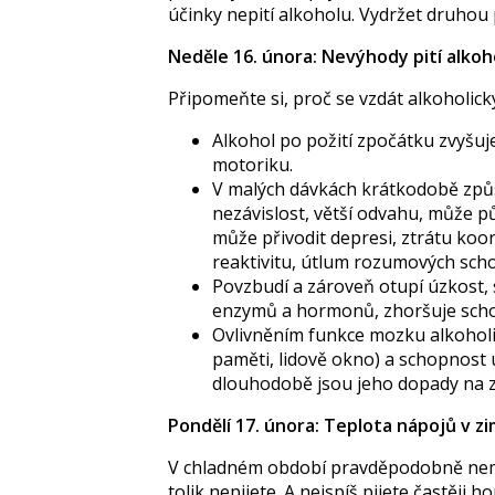
účinky nepití alkoholu. Vydržet druh
Neděle 16. února: Nevýhody pití alkoh
Připomeňte si, proč se vzdát alkoholic
Alkohol po požití zpočátku zvyšuje 
motoriku.
V malých dávkách krátkodobě způsob
nezávislost, větší odvahu, může p
může přivodit depresi, ztrátu koo
reaktivitu, útlum rozumových scho
Povzbudí a zároveň otupí úzkost, s
enzymů a hormonů, zhoršuje scho
Ovlivněním funkce mozku alkohol
paměti, lidově okno) a schopnost 
dlouhodobě jsou jeho dopady na z
Pondělí 17. února: Teplota nápojů v z
V chladném období pravděpodobně nemát
tolik nepijete. A nejspíš pijete častěji 