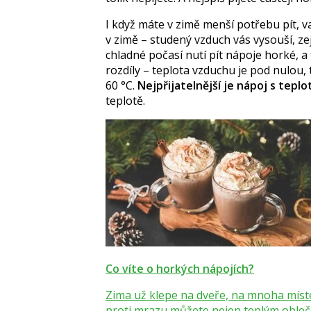
I když máte v zimě menší potřebu pít, va
v zimě – studený vzduch vás vysouší, z
chladné počasí nutí pít nápoje horké, a
rozdíly – teplota vzduchu je pod nulou, 
60 °C.
Nejpřijatelnější je nápoj s teplo
teplotě.
Co víte o horkých nápojích?
Zima už klepe na dveře, na mnoha místec
proti mrazu můžete nejen teplým obleč