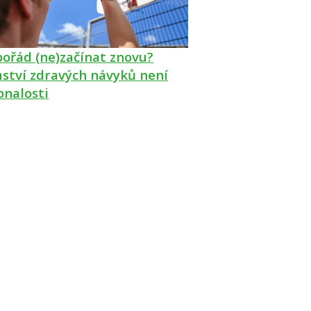
pořád (ne)začínat znovu?
ství zdravých návyků není
onalosti