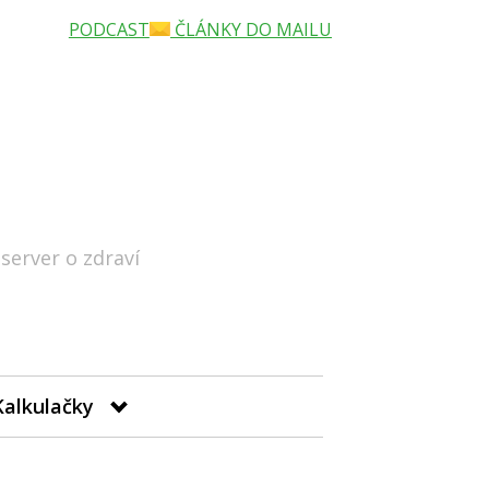
PODCAST
ČLÁNKY DO MAILU
 server o zdraví
Hledat
Kalkulačky