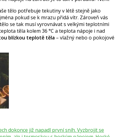
še tělo potřebuje tekutiny v létě stejně jako
ejména pokud se k mrazu přidá vítr. Zároveň vás
 tělo se tak musí vyrovnávat s velkými teplotními
teplota těla kolem 36 °C a teplota nápoje i nad
tou blízkou teplotě těla
– vlažný nebo o pokojové
h dokonce již napadl první sníh. Vyzbrojit se
ením, ale i termoskou s horkým nápojem. Horké