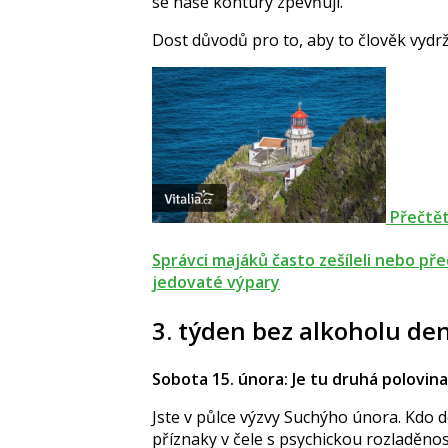
se naše kontury zpevňují.
Dost důvodů pro to, aby to člověk vydr
Přečtět
Správci majáků často zešíleli nebo pře
jedovaté výpary
3. týden bez alkoholu de
S
obota 15. února: Je tu druhá polovina
Jste v půlce výzvy Suchýho února. Kdo 
příznaky v čele s psychickou rozladěnost