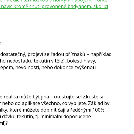
í navíc kromě chuti provoněné badyánem, skořicí
e
 dostatečný, projeví se řadou příznaků – například
ho nedostatku tekutin v těle), bolestí hlavy,
 tepem, nevolností, nebo dokonce zvýšenou
u
 realita může být jiná – otestujte se! Zkuste si
 nebo do aplikace všechno, co vypijete. Základ by
álky, které můžete doplnit čaji a ředěnými 100%
í dávku tekutin, tj. minimální doporučené
ml
)?