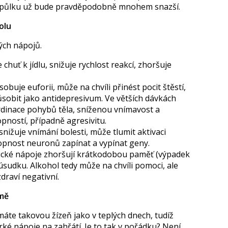
ou půlku už bude pravděpodobně mnohem snazší.
olu
kých nápojů.
chuť k jídlu, snižuje rychlost reakcí, zhoršuje
uje euforii, může na chvíli přinést pocit štěstí,
ůsobit jako antidepresivum. Ve větších dávkách
rdinace pohybů těla, sníženou vnímavost a
pností, případně agresivitu.
nižuje vnímání bolesti, může tlumit aktivaci
pnost neuronů zapínat a vypínat geny.
ické nápoje zhoršují krátkodobou paměť (výpadek
úsudku. Alkohol tedy může na chvíli pomoci, ale
draví negativní.
imě
e takovou žízeň jako v teplých dnech, tudíž
horké nápoje na zahřátí. Je to tak v pořádku? Není.