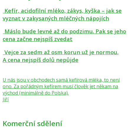
Kefír, acidofilní mléko, zákys, kyška – jak se
vyznat v zakysaných mléčných nápojích
Máslo bude levné až do podzimu. Pak se jeho
cena začne nejspíš zvedat
Vejce za sedm až osm korun už je normou.
A cena nejspíš dolů nepůjde
U nás jsou v obchodech samá kefírová mléka, to není
ono. Za pořádným kefírem musí člověk jet někam na
východ (minimálně do Polska).
Jiří
Komerční sdělení