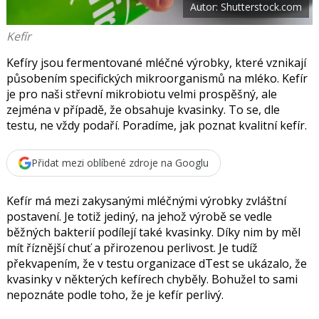
Autor: Shutterstock.com
o
o
k
Kefír
u
Kefíry jsou fermentované mléčné výrobky, které vznikají
působením specifických mikroorganismů na mléko. Kefír
je pro naši střevní mikrobiotu velmi prospěšný, ale
zejména v případě, že obsahuje kvasinky. To se, dle
testu, ne vždy podaří. Poradíme, jak poznat kvalitní kefír.
Přidat mezi oblíbené zdroje na Googlu
Kefír má mezi zakysanými mléčnými výrobky zvláštní
postavení. Je totiž jediný, na jehož výrobě se vedle
běžných bakterií podílejí také kvasinky. Díky nim by měl
mít říznější chuť a přirozenou perlivost. Je tudíž
překvapením, že v testu organizace dTest se ukázalo, že
kvasinky v některých kefírech chyběly. Bohužel to sami
nepoznáte podle toho, že je kefír perlivý.