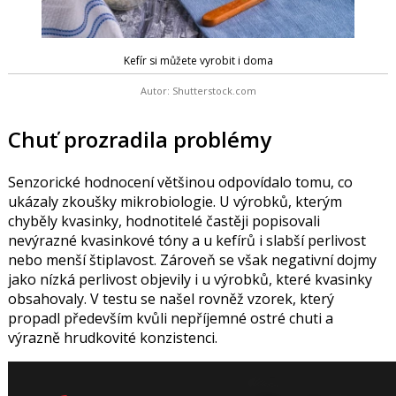
Kefír si můžete vyrobit i doma
Autor: Shutterstock.com
Chuť prozradila problémy
Senzorické hodnocení většinou odpovídalo tomu, co
ukázaly zkoušky mikrobiologie. U výrobků, kterým
chyběly kvasinky, hodnotitelé častěji popisovali
nevýrazné kvasinkové tóny a u kefírů i slabší perlivost
nebo menší štiplavost. Zároveň se však negativní dojmy
jako nízká perlivost objevily i u výrobků, které kvasinky
obsahovaly. V testu se našel rovněž vzorek, který
propadl především kvůli nepříjemné ostré chuti a
výrazně hrudkovité konzistenci.