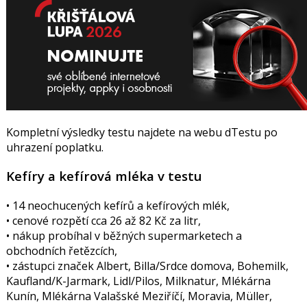
Kompletní výsledky testu najdete na webu dTestu po
uhrazení poplatku.
Kefíry a kefírová mléka v testu
• 14 neochucených kefírů a kefírových mlék,
• cenové rozpětí cca 26 až 82 Kč za litr,
• nákup probíhal v běžných supermarketech a
obchodních řetězcích,
• zástupci značek Albert, Billa/Srdce domova, Bohemilk,
Kaufland/K-Jarmark, Lidl/Pilos, Milknatur, Mlékárna
Kunín, Mlékárna Valašské Meziříčí, Moravia, Müller,