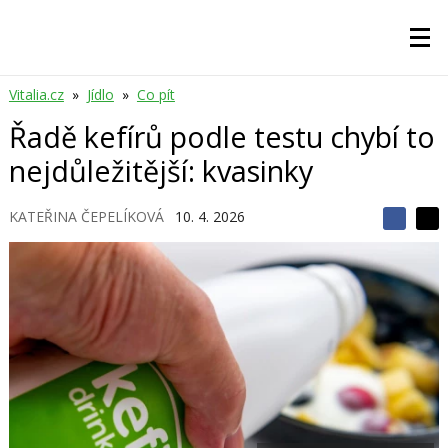
Vitalia.cz
»
Jídlo
»
Co pít
Řadě kefírů podle testu chybí to
nejdůležitější: kvasinky
KATEŘINA ČEPELÍKOVÁ
10. 4. 2026
S
S
S
d
d
d
í
í
í
l
l
e
e
l
j
j
t
e
t
e
e
t
n
n
a
a
F
s
a
í
c
t
e
i
b
X