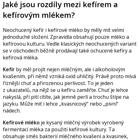
Jaké jsou rozdíly mezi kefírem a
kefírovým mlékem?
Neochucený kefír i kefírové mléko by měly mít velmi
jednoduché složení. Zpravidla obsahují pouze mléko a
kefírovou kulturu. Vedle klasických neochucených variant
se v obchodech běžně prodávají také ochucené kefíry a
kefírová mléka.
Kefír
by měl projít nejen mléčným, ale i alkoholovým
kvašením, při němž vzniká oxid uhličitý. Právě proto mívá
říznější chuť a přirozenou perlivost. To je jeden
z ukazatelů, na nějž se u kefíru zaměřte. Chuť je lehce
nakyslá, při pití cítíte, jak jemně perlí a trochu štípe na
jazyku. Může mít i lehce „kvasnicový“ nebo „pivní“
nádech.
Kefírové mléko
je kysaný mléčný výrobek vyrobený
fermentací mléka za použití kefírové kultury. Ta
obsahuje směs bakterií mléčného kvašení a kvasinek,