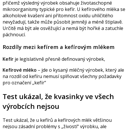
přičemž výsledný výrobek obsahuje životaschopné
mikroorganismy typické pro kefír. U kefírového mléka se
alkoholové kvašení ani přítomnost oxidu uhličitého
nevyžadují, takže může působit jemněji a méně štiplavě.
Určitě má být ale osvěžující a nemá být hořké a zatuchle
páchnoucí.
Rozdíly mezi kefírem a kefírovým mlékem
Kefír
je legislativně přesně definovaný výrobek,
Kefírové mléko
– jde o kysaný mléčný výrobek, který ale
na rozdíl od kefíru nemusí splňovat všechny požadavky
pro označení „kefír“
Test ukázal, že kvasinky ve všech
výrobcích nejsou
Test ukázal, že u kefírů a kefírových mlék většinou
nejsou zásadní problémy s „živostí“ výrobku, ale