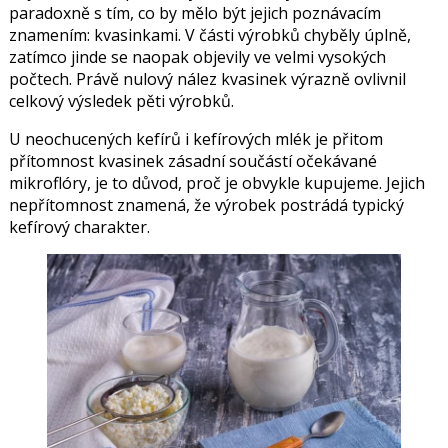
paradoxně s tím, co by mělo být jejich poznávacím
znamením: kvasinkami. V části výrobků chyběly úplně,
zatímco jinde se naopak objevily ve velmi vysokých
počtech. Právě nulový nález kvasinek výrazně ovlivnil
celkový výsledek pěti výrobků.
U neochucených kefírů i kefírových mlék je přitom
přítomnost kvasinek zásadní součástí očekávané
mikroflóry, je to důvod, proč je obvykle kupujeme. Jejich
nepřítomnost znamená, že výrobek postrádá typický
kefírový charakter.