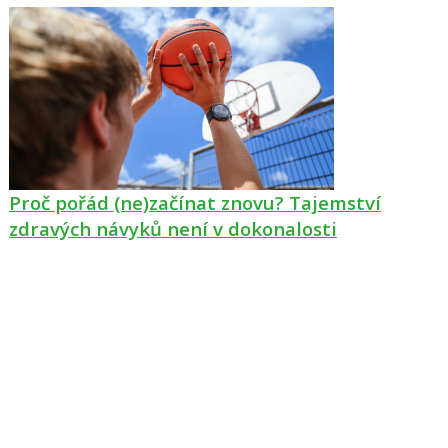
Proč pořád (ne)začínat znovu? Tajemství
zdravých návyků není v dokonalosti