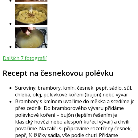
Dalších 7 fotografií
Recept na česnekovou polévku
Suroviny: brambory, kmín, česnek, pepř, sádlo, sůl,
chleba, olej, polévkové koření (bujón) nebo vývar
Brambory s kmínem uvaříme do měkka a scedíme je
přes cedník. Do bramborového vývaru přidáme
polévkové koření – bujón (lepším řešením je
klasický hovězí nebo alespoň kuřecí vývar) a chvíli
povaříme. Na talíři si připravíme rozetřený česnek,
pepř, ½ lžičky sádla, vše podle chuti. Přidáme