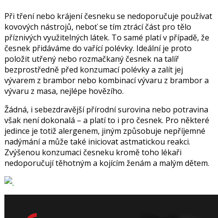
Při tření nebo krájení česneku se nedoporučuje používat
kovových nástrojů, neboť se tím ztrácí část pro tělo
příznivých využitelných látek. To samé platí v případě, že
česnek přidáváme do vařící polévky. Ideální je proto
položit utřený nebo rozmačkaný česnek na talíř
bezprostředně před konzumací polévky a zalít jej
vývarem z brambor nebo kombinací vývaru z brambor a
vývaru z masa, nejlépe hovězího.
Žádná, i sebezdravější přírodní surovina nebo potravina
však není dokonalá – a platí to i pro česnek. Pro některé
jedince je totiž alergenem, jiným způsobuje nepříjemné
nadýmání a může také iniciovat astmatickou reakci.
Zvýšenou konzumaci česneku kromě toho lékaři
nedoporučují těhotným a kojícím ženám a malým dětem.