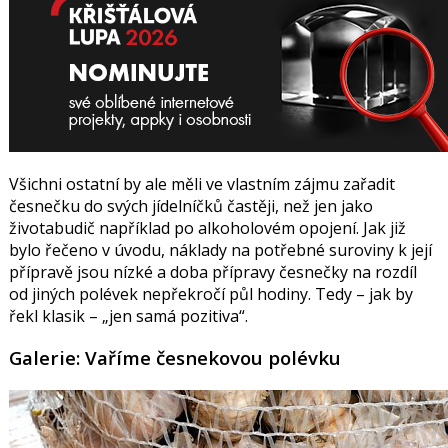
Všichni ostatní by ale měli ve vlastním zájmu zařadit
česnečku do svých jídelníčků častěji, než jen jako
životabudič například po alkoholovém opojení. Jak již
bylo řečeno v úvodu, náklady na potřebné suroviny k její
přípravě jsou nízké a doba přípravy česnečky na rozdíl
od jiných polévek nepřekročí půl hodiny. Tedy – jak by
řekl klasik – „jen samá pozitiva“.
Galerie: Vaříme česnekovou polévku