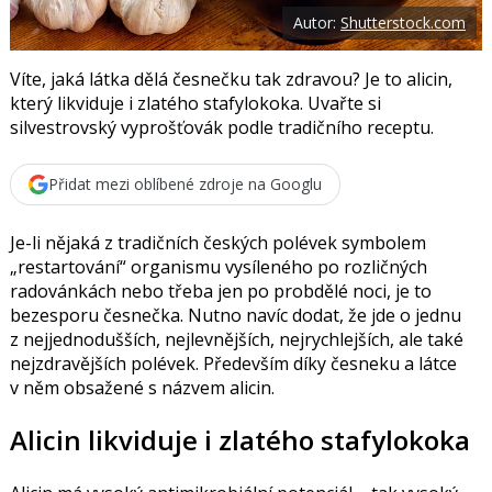
o
Autor:
Shutterstock.com
o
k
u
Víte, jaká látka dělá česnečku tak zdravou? Je to alicin,
který likviduje i zlatého stafylokoka. Uvařte si
silvestrovský vyprošťovák podle tradičního receptu.
Přidat mezi oblíbené zdroje na Googlu
Je-li nějaká z tradičních českých polévek symbolem
„restartování“ organismu vysíleného po rozličných
radovánkách nebo třeba jen po probdělé noci, je to
bezesporu česnečka. Nutno navíc dodat, že jde o jednu
z nejjednodušších, nejlevnějších, nejrychlejších, ale také
nejzdravějších polévek. Především díky česneku a látce
v něm obsažené s názvem alicin.
Alicin likviduje i zlatého stafylokoka