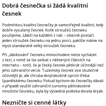
Dobrá česnečka si žádá kvalitní
česnek
Podmínkou kvalitní česnečky je samozřejmě kvalitní, tedy
dobře vysušený česnek. Kolik stroužků česneku
použijeme, záleží na každém z nás – obecně postačí
jeden stroužek česneku na jednu porci, pakliže máme na
mysli standardně velký stroužek česneku.
Při „dávkování“ česneku mimochodem nelze vycházet
z tezí, s nimiž se lze setkat v některých článcích na
internetu – totiž, že je český česnek pětkrát účinnější než
jeho zahraniční verze. Tuzemský česnek sice skutečně
účinnější je, ale zhruba dvojnásobně oproti třeba
španělskému česneku. Pokud bychom do česnečky dávali
v případě využití zahraniční suroviny pětinásobné
množství česneku, byla by výsledná polévka docela dryák.
Nezničte si cenné látky