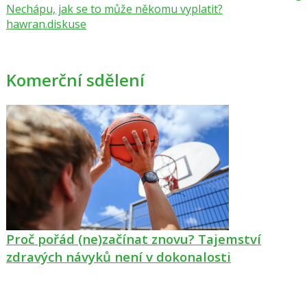
Nechápu, jak se to může někomu vyplatit?
hawran.diskuse
Komerční sdělení
Proč pořád (ne)začínat znovu? Tajemství
zdravých návyků není v dokonalosti