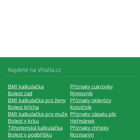
Najdete na Vitalia.cz
BMI kalkulačka
Příznaky cukrovky
Bolest zad
Rýmovník
BMI kalkulačka pro ženy
Příznaky sklerózy
Bolest břicha
Kotvičník
BMI kalkulačka pro muže
Příznaky zápalu plic
Bolest v krku
Heřmánek
Těhotenská kalkulačka
Příznaky chřipky
Bolest v podbřišku
Rozmarýn