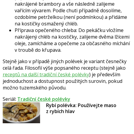
nakrájené brambory a vše následně zalijeme
vařícím vývarem. Podle chuti případně dosolíme,
ozdobíme petrželkou (není podmínkou) a přidáme
na kostičky osmažený chléb.
Příprava opečeného chleba: Do pekáčku vložíme
nakrájený chléb na kostičky, zalijeme dvěma lžícemi
oleje, zamícháme a opečeme za občasného míchání
v troubě do křupava.
Stejně jako v případě jiných polévek je variant česnečky
celá řada. Filosofií výše popsaného receptu (stejně jako
receptů na další tradiční české polévky
) je především
jednoduchost a dostupnost použitých surovin, pokud
možno tuzemského původu.
Seriál:
Tradiční české polévky
Rybí polévka: Používejte maso
z rybích hlav