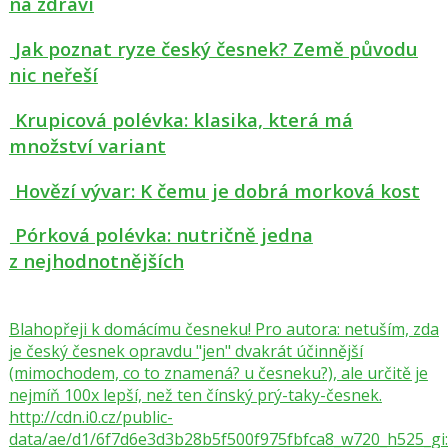
na zdraví
Jak poznat ryze český česnek? Země původu
nic neřeší
Krupicová polévka: klasika, která má
množství variant
Hovězí vývar: K čemu je dobrá morková kost
Pórková polévka: nutričně jedna
z nejhodnotnějších
Blahopřeji k domácímu česneku! Pro autora: netuším, zda
je český česnek opravdu "jen" dvakrát účinnější
(mimochodem, co to znamená? u česneku?), ale určitě je
nejmíň 100x lepší, než ten čínský prý-taky-česnek.
http://cdn.i0.cz/public-
data/ae/d1/6f7d6e3d3b28b5f500f975fbfca8_w720_h525_gi: