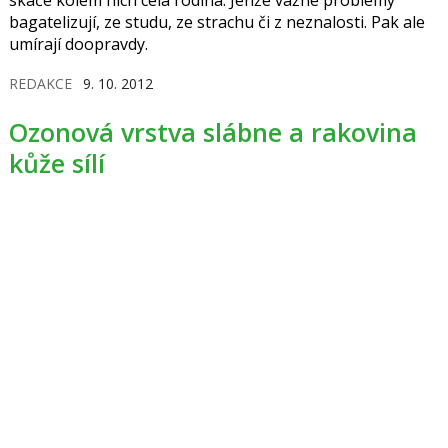
skáče kolem nich celá rodina. Jenže vážné problémy
bagatelizují, ze studu, ze strachu či z neznalosti. Pak ale
umírají doopravdy.
REDAKCE
9. 10. 2012
Ozonová vrstva slábne a rakovina
kůže sílí