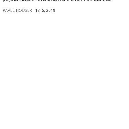
něčemu, když si člověk bude psychiatra moci objednat do
PAVEL HOUSER
18. 6. 2019
kavárny?