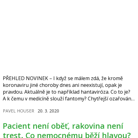
PŘEHLED NOVINEK – I když se málem zdá, že kromě
koronaviru jiné choroby dnes ani neexistují, opak je
pravdou. Aktuálně je to například hantaviróza. Co to je?
A k čemu v medicíně slouží fantomy? Chytřejší ozařování
nádorů zkracuje léčbu. Chronickou plicní obstrukci je
PAVEL HOUSER
20. 3. 2020
třeba zachytit včas. Na bércové vředy pomůže
speciální obvaz.
Pacient není oběť, rakovina není
trest. Co nemocnému běží hlavou?