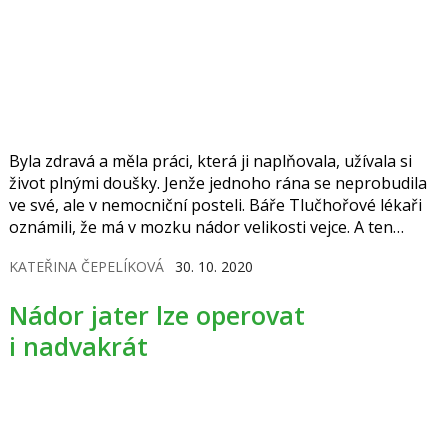
Byla zdravá a měla práci, která ji naplňovala, užívala si
život plnými doušky. Jenže jednoho rána se neprobudila
ve své, ale v nemocniční posteli. Báře Tlučhořové lékaři
oznámili, že má v mozku nádor velikosti vejce. A ten
musí ven.
KATEŘINA ČEPELÍKOVÁ
30. 10. 2020
Nádor jater lze operovat
i nadvakrát