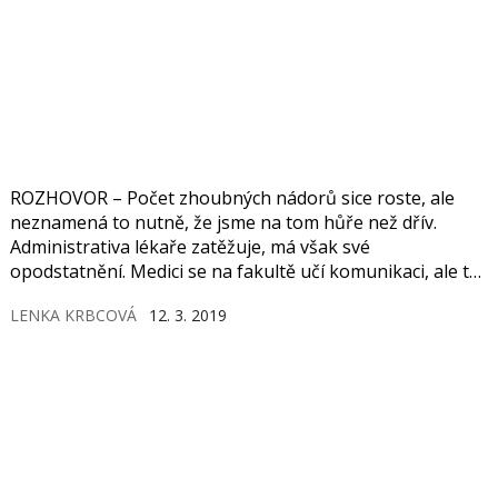
ROZHOVOR – Počet zhoubných nádorů sice roste, ale
neznamená to nutně, že jsme na tom hůře než dřív.
Administrativa lékaře zatěžuje, má však své
opodstatnění. Medici se na fakultě učí komunikaci, ale to,
jak se lékař chová k pacientům, záleží spíše na jeho
LENKA KRBCOVÁ
12. 3. 2019
osobnosti, kterou utváří již rodina. Medicínské obory se
vyvíjejí, ale ne všechno musí být nově, jde o to, aby to
bylo lépe a účelněji… Ano i ne. Tak zní nejčastější
odpověď prof. Šeda. V medicíně i vzdělávání budoucích
lékařů je zkrátka máloco jen černé, nebo bílé.