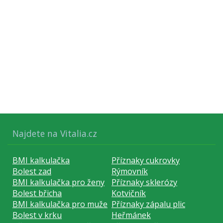
plynou její nežádoucí účinky. Biologická léčba je cílená
převážně proti nádorovým…
Najdete na Vitalia.cz
BMI kalkulačka
Příznaky cukrovky
Bolest zad
Rýmovník
BMI kalkulačka pro ženy
Příznaky sklerózy
Bolest břicha
Kotvičník
BMI kalkulačka pro muže
Příznaky zápalu plic
Bolest v krku
Heřmánek