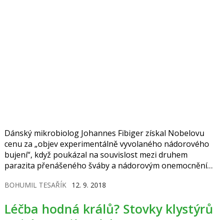
Dánský mikrobiolog Johannes Fibiger získal Nobelovu
cenu za „objev experimentálně vyvolaného nádorového
bujení“, když poukázal na souvislost mezi druhem
parazita přenášeného šváby a nádorovým onemocněním.
Od úmrtí vědce letos uplynulo devadesát let a ocenění
BOHUMIL TESAŘÍK
12. 9. 2018
jeho objevu „bacilu rakoviny“ bývá označováno za jeden
z největších omylů při udělování Nobelových cen za
Léčba hodná králů? Stovky klystýrů
fyziologii a lékařství.