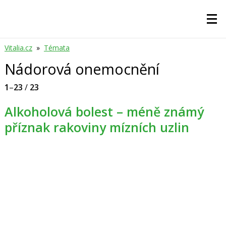
Vitalia.cz
»
Témata
Nádorová onemocnění
1
–
23
/
23
Alkoholová bolest – méně známý
příznak rakoviny mízních uzlin