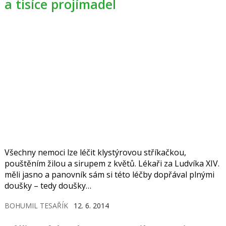
a tisíce projímadel
Všechny nemoci lze léčit klystýrovou stříkačkou,
pouštěním žilou a sirupem z květů. Lékaři za Ludvíka XIV.
měli jasno a panovník sám si této léčby dopřával plnými
doušky – tedy doušky…
BOHUMIL TESAŘÍK
12. 6. 2014