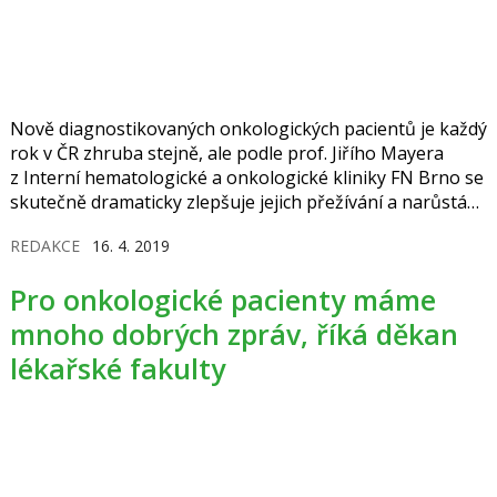
Nově diagnostikovaných onkologických pacientů je každý
rok v ČR zhruba stejně, ale podle prof. Jiřího Mayera
z Interní hematologické a onkologické kliniky FN Brno se
skutečně dramaticky zlepšuje jejich přežívání a narůstá
počet pacientů, kteří přežívají s nějakou nádorovou
REDAKCE
16. 4. 2019
chorobou. Mnoho těchto pacientů ale není trvale
vyléčených, zůstávají dlouhodobě léčení, což enormně
Pro onkologické pacienty máme
zvyšuje nároky na finance i počet zdravotníků. „Jsme
v zajetí vlastního diagnostického a léčebného úspěchu,“
mnoho dobrých zpráv, říká děkan
říká lékař.
lékařské fakulty