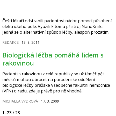
Čeští lékaři odstranili pacientovi nádor pomocí působení
elektrického pole. Využili k tomu přístroj NanoKnife.
Jedná se o alternativní způsob léčby, alespoň prozatím.
REDAKCE
13. 9. 2011
Biologická léčba pomáhá lidem s
rakovinou
Pacienti s rakovinou z celé republiky se už téměř pět
měsíců mohou obracet na poradenské oddělení
biologické léčby pražské Všeobecné fakultní nemocnice
(VFN) o radu, zda je právě pro ně vhodná
biologická léčba. rakovina „Cílená biologická léčba je
MICHAELA VYDROVÁ
17. 3. 2009
jedna z nových modalit, které má k dispozici současná
onkologie. Klasická chemoterapie zabíjí především buňky
1
–
23
/
23
těla, které se množí rychle včetně buněk zdravých. Z toho