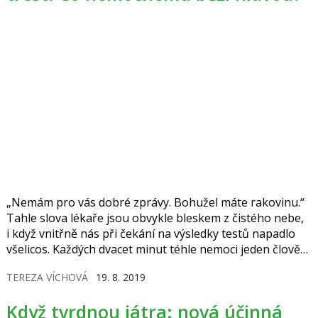
„Nemám pro vás dobré zprávy. Bohužel máte rakovinu.“
Tahle slova lékaře jsou obvykle bleskem z čistého nebe,
i když vnitřně nás při čekání na výsledky testů napadlo
všelicos. Každých dvacet minut téhle nemoci jeden člověk
na světě podlehne. Ale celých 80 % onemocnění se podaří
TEREZA VÍCHOVÁ
19. 8. 2019
vyléčit. Čím si pacienti procházejí v úvodní fázi, kdy i ti
největší optimisté myslí na nejhorší?
Když tvrdnou játra: nová účinná