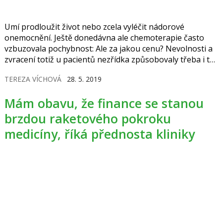
Umí prodloužit život nebo zcela vyléčit nádorové
onemocnění. Ještě donedávna ale chemoterapie často
vzbuzovala pochybnost: Ale za jakou cenu? Nevolnosti a
zvracení totiž u pacientů nezřídka způsobovaly třeba i to,
že chtěli s léčbou skončit.
TEREZA VÍCHOVÁ
28. 5. 2019
Mám obavu, že finance se stanou
brzdou raketového pokroku
medicíny, říká přednosta kliniky