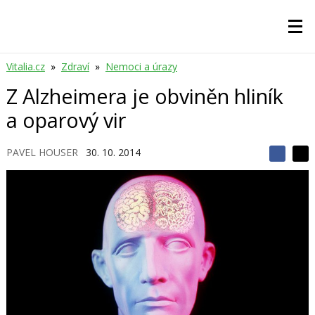
Vitalia.cz
»
Zdraví
»
Nemoci a úrazy
Z Alzheimera je obviněn hliník
a oparový vir
PAVEL HOUSER
30. 10. 2014
S
S
S
d
d
d
í
í
í
l
l
e
e
l
j
j
t
e
t
e
e
t
n
n
a
a
F
s
a
í
c
t
e
i
b
X