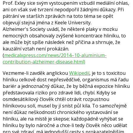
Prof. Exley sice svým vystoupením vzbudil mediální ohlas,
ani on však své tvrzení nepodpořil žádnými důkazy. Při
pátrání ve starších zprávách na toto téma se opět
objevují stejná jména z Keele University.
Alzheimer's Society uvádí, že některé plaky v mozku
nemocných obsahovaly zvýšené koncentrace hliníku, to
ale může být spíše následek než příčina a shrnuje, že
kauzální vztah není prokázán.
(
medicalxpress.com/news/2014–10-aluminium-
contribution-alzheimer-disease.html)
Vezmeme-li zavděk anglickou
Wikipedií
, je to s toxicitou
hliníku celkově dost nepřesvědčivé, organismus má řadu
bariér a jednoznačný důkaz, že by běžná expozice hliníku
představovala riziko pro zdravé lidi, chybí. Kdyby se
osmdesátikilový člověk chtěl otrávit rozpustnou
hliníkovou solí, musel by jí sníst půl kila. To samozřejmě
není důkaz neškodnosti chronického vystavování se
hliníku, ale na místě je skepse; každopádně vyhýbat se
hliníku by bylo náročné a chce-li tedy člověk něco udělat
pro své zdraví, má jednodušší cesty s prokazatelnějším