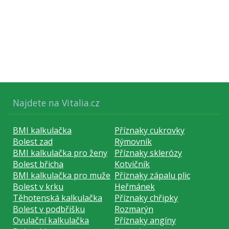
Najdete na Vitalia.cz
BMI kalkulačka
Příznaky cukrovky
Bolest zad
Rýmovník
BMI kalkulačka pro ženy
Příznaky sklerózy
Bolest břicha
Kotvičník
BMI kalkulačka pro muže
Příznaky zápalu plic
Bolest v krku
Heřmánek
Těhotenská kalkulačka
Příznaky chřipky
Bolest v podbřišku
Rozmarýn
Ovulační kalkulačka
Příznaky angíny