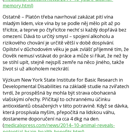
memory.html)
Ostatně – Platón třeba navrhoval zakázat pití vína
mladým lidem, více vína by se podle něj mělo pít až po
třicítce, a teprve po čtyřicítce nechť si každý dopřává bez
omezení. Dává to určitý smysl – spojení alkoholu a
rizikového chování je určitě větší v době dospívání.
Opilství v důchodovém věku je pak zvlášť příjemné tím, že
člověk nemusí vstávat do práce a může si říkat, že než by
se stihl upít, stejně nejspíš zemře na něco jiného, takže
život si už alkoholem nezkrátí.
Výzkum New York State Institute for Basic Research in
Developmental Disabilities na základě studie na zvířatech
tvrdí, že prospěšná by mohla být strava obohacená
vlašskými ořechy. Přičítají to ochrannému účinku
antioxidantů obsažených v této potravině. Když se dávka,
která prospívala myším, přepočítá na lidskou váhu,
dostaneme doporučení na cca 4 dkg na den.
(
medicalxpress.com/news/2014–10-animal-reveals-
potential-brain-health-benefits.html)