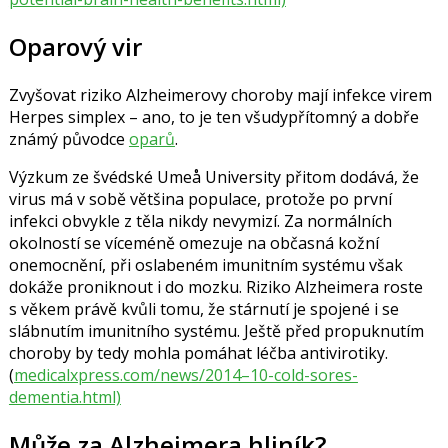
Oparový vir
Zvyšovat riziko Alzheimerovy choroby mají infekce virem
Herpes simplex – ano, to je ten všudypřítomný a dobře
známý původce
oparů
.
Výzkum ze švédské Umeå University přitom dodává, že
virus má v sobě většina populace, protože po první
infekci obvykle z těla nikdy nevymizí. Za normálních
okolností se víceméně omezuje na občasná kožní
onemocnění, při oslabeném imunitním systému však
dokáže proniknout i do mozku. Riziko Alzheimera roste
s věkem právě kvůli tomu, že stárnutí je spojené i se
slábnutím imunitního systému. Ještě před propuknutím
choroby by tedy mohla pomáhat léčba antivirotiky.
(
medicalxpress.com/news/2014–10-cold-sores-
dementia.html)
Může za Alzheimera hliník?