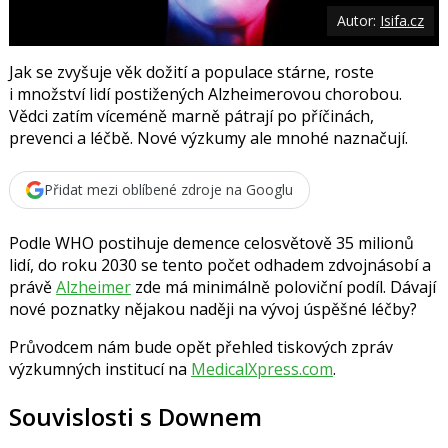
o
Autor:
Isifa.cz
o
k
u
Jak se zvyšuje věk dožití a populace stárne, roste
i množství lidí postižených Alzheimerovou chorobou.
Vědci zatím víceméně marně pátrají po příčinách,
prevenci a léčbě. Nové výzkumy ale mnohé naznačují.
Přidat mezi oblíbené zdroje na Googlu
Podle WHO postihuje demence celosvětově 35 milionů
lidí, do roku 2030 se tento počet odhadem zdvojnásobí a
právě
Alzheimer
zde má minimálně poloviční podíl. Dávají
nové poznatky nějakou naději na vývoj úspěšné léčby?
Průvodcem nám bude opět přehled tiskových zpráv
výzkumných institucí na
MedicalXpress.com
.
Souvislosti s Downem