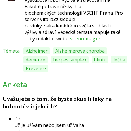
Vystudoval obor Výživa a stravování na
Fakultě potravinářských a
biochemických technologií VŠCHT Praha. Pro
server Vitalia.cz sleduje
novinky z akademického světa v oblasti
výživy a zdraví, vědecká témata mapuje také
coby redaktor webu
Sciencemag.cz
.
Témata:
Alzheimer
Alzheimerova choroba
demence
herpes simplex
hliník
léčba
Prevence
Anketa
Uvažujete o tom, že byste zkusili léky na
hubnutí v injekcích?
Už je užívám nebo jsem užíval/a