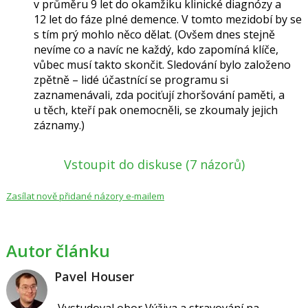
v průměru 9 let do okamžiku klinické diagnózy a
12 let do fáze plné demence. V tomto mezidobí by se
s tím prý mohlo něco dělat. (Ovšem dnes stejně
nevíme co a navíc ne každý, kdo zapomíná klíče,
vůbec musí takto skončit. Sledování bylo založeno
zpětně – lidé účastnící se programu si
zaznamenávali, zda pociťují zhoršování paměti, a
u těch, kteří pak onemocněli, se zkoumaly jejich
záznamy.)
Vstoupit do diskuse
(7 názorů)
Zasílat nově přidané názory e-mailem
Autor článku
Pavel Houser