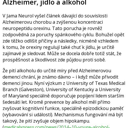
Alzheimer, jídlo a alkohol
V Jama Neurol vyšel článek dávající do souvislosti
Alzheimerovu chorobu a zvýšenou koncentraci
neuropeptidu orexinu. Tato porucha je rovněž
zodpovědná za poruchy spánkového cyklu. Bohužel opět
zde těžko odlišit příčiny a následky, nicméně vzhledem
k tomu, že orexiny regulují také chuť k jídlu, je určitě
zajímavé je sledovat. Může se docela dobře totiž stát, že
prospěšnost a škodlivost zde půjdou proti sobě.
Že pití alkoholu do určité míry před Alzheimerovou
demencí chrání, je známo dávno – i když může přivodit
demenci jinou. Nyní výzkum z University of Texas Medical
Branch (Galveston), University of Kentucky a University
of Maryland speciálně doporučuje popíjení lidem starším
šedesáti let. Kromě prevence by alkohol měl přímo
zvyšovat kognitivní funkce, speciálně epizodickou paměť
(vybavování si událostí). Mechanismus fungování má být
takový, že pití zvyšuje objem hipokampu.
(
medicalxpress.com/news/2014–10-youre-alcohol-