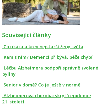
Související články
Co ukázala krev nejstarší ženy světa
Kam s ním? Demencí přibývá, péče chybí
Léčbu Alzheimera podpoří správně zvolené
byliny
Senior v domě? Co je ještě v normě
Alzheimerova choroba: skrytá epidemie
21. století