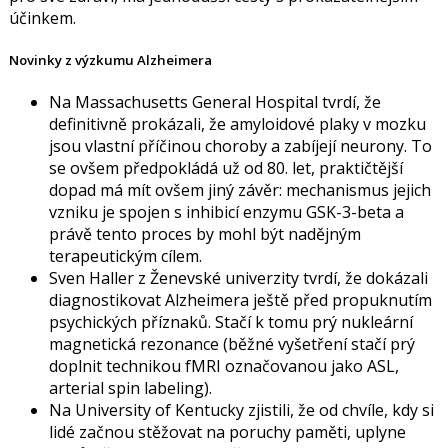
účinkem.
Novinky z výzkumu Alzheimera
Na Massachusetts General Hospital tvrdí, že
definitivně prokázali, že amyloidové plaky v mozku
jsou vlastní příčinou choroby a zabíjejí neurony. To
se ovšem předpokládá už od 80. let, praktičtější
dopad má mít ovšem jiný závěr: mechanismus jejich
vzniku je spojen s inhibicí enzymu GSK-3-beta a
právě tento proces by mohl být nadějným
terapeutickým cílem.
Sven Haller
z Ženevské univerzity tvrdí, že dokázali
diagnostikovat Alzheimera ještě před propuknutím
psychických příznaků. Stačí k tomu prý nukleární
magnetická rezonance (běžné vyšetření stačí prý
doplnit technikou fMRI označovanou jako ASL,
arterial spin labeling).
Na University of Kentucky zjistili, že od chvíle, kdy si
lidé začnou stěžovat na poruchy paměti, uplyne