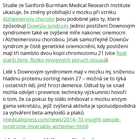
Studie ze Sanford-Burnham Medical Research Institute
ukazuje, že změny probíhající v mozku při vzniku
Alzheimerovy choroby
jsou podobné jako ty, které
způsobují
Downův syndrom
. Jedinci postižení Downovým
syndromem také ve zvýšené míře nakonec onemocní
i Alzheimerovou chorobou. Jinak samozřejmě Downův
syndrom je čistě genetické onemocnění, kdy postižení
mají tři namísto dvou kopií chromozomu 21 (více
Rodí
starší ženy. Riziko vývojových poruch stoupá
).
Lidé s Downovým syndromem mají v mozku mj. sníženou
hladinu proteinu sorting nexin 27 – možná se to týká
i ostatních lidí, jimž hrozí demence. Odtud by se snad
mohla odvíjet i prevence; technicky výzkumníci hovoří
o tom, že za pokus by stálo inhibovat v mozku enzym
gama sekretázu, jejíž zvýšená aktivita je spoluodpovědná
za vytváření beta-amyloidů a plaků.
(medicalxpress.com/news/2014–10-insight-people-
syndrome-invariably-alzheimer.html)