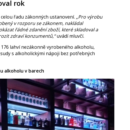
oval rok
il celou řadu zákonných ustanovení.
„Pro výrobu
robený v rozporu se zákonem, nakládal
kázat řádné zdanění zboží, které skladoval a
hrozit zdraví konzumentů,“
uvádí mluvčí.
m 176 lahví nezákonně vyrobeného alkoholu,
vé sudy s alkoholickými nápoji bez potřebných
obu alkoholu v barech