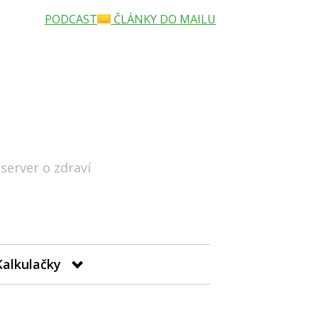
PODCAST
ČLÁNKY DO MAILU
 server o zdraví
Hledat
Kalkulačky