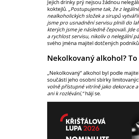
Jejich drinky prý nejsou žádnou nelegál
koktejlů.
„Postupujeme tak, že z legáln
nealkoholických složek a sirupů vytváří
jsme pro usnadnění servisu plnili do lah
kterých jsme je následně čepovali. Jd
a rychlost servisu, nikoliv o nelegální p
svého jména majitel dotčených podniků
Nekolkovaný alkohol? To 
„Nekolkovaný“ alkohol byl podle majitel
součástí jeho osobní sbírky limitovanýc
volně přístupné vitríně jako dekorace a
ani k rozlévání,“
hájí se.