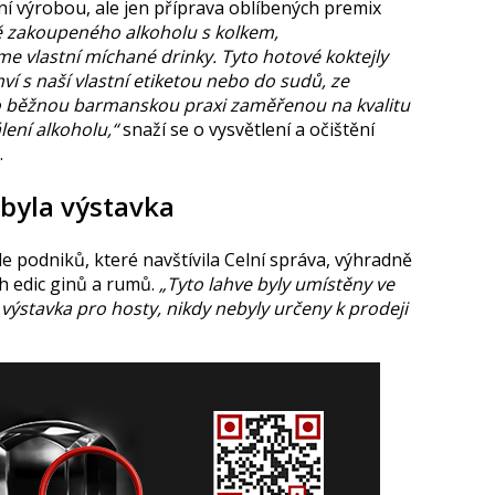
ní výrobou, ale jen příprava oblíbených premix
ě zakoupeného alkoholu s kolkem,
me vlastní míchané drinky. Tyto hotové koktejly
ví s naší vlastní etiketou nebo do sudů, ze
e o běžnou barmanskou praxi zaměřenou na kvalitu
álení alkoholu,“
snaží se o vysvětlení a očištění
.
byla výstavka
e podniků, které navštívila Celní správa, výhradně
h edic ginů a rumů.
„Tyto lahve byly umístěny ve
 výstavka pro hosty, nikdy nebyly určeny k prodeji