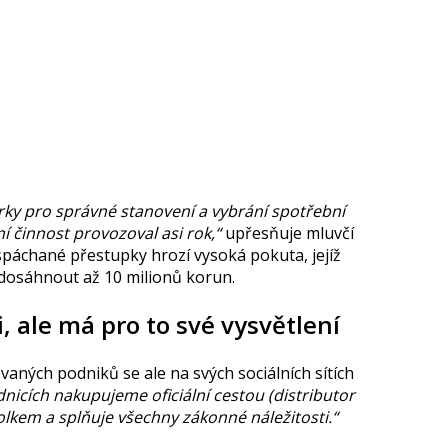
rky pro správné stanovení a vybrání spotřební
í činnost provozoval asi rok,“
upřesňuje mluvčí
spáchané přestupky hrozí vysoká pokuta, jejíž
 dosáhnout až 10 milionů korun.
 ale má pro to své vysvětlení
ovaných podniků se ale na svých sociálních sítích
dnicích nakupujeme oficiální cestou (distributor
olkem a splňuje všechny zákonné náležitosti.“