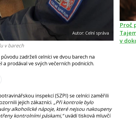
k
u
Proč 
Tajem
Autor: Celní správa
v dok
lu v barech
 původu zadrželi celníci ve dvou barech na
 a prodával ve svých večerních podnicích.
otravinářskou inspekcí (SZPI) se celníci zaměřili
ornili jejich zákazníci.
„Při kontrole bylo
ávány alkoholické nápoje, které nejsou nakoupeny
atřeny kontrolními páskami,“
uvádí tisková mluvčí