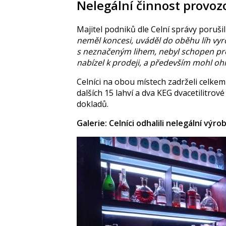
Nelegální činnost provoz
Majitel podniků dle Celní správy poruš
neměl koncesi, uváděl do oběhu líh vy
s neznačeným lihem, nebyl schopen pro
nabízel k prodeji, a především mohl o
Celníci na obou místech zadrželi celke
dalších 15 lahví a dva KEG dvacetilitro
dokladů.
Galerie: Celníci odhalili nelegální výr