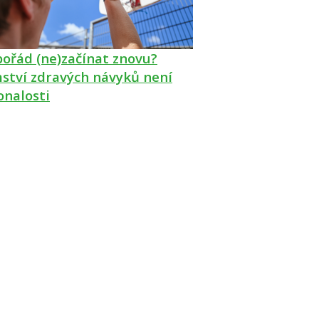
pořád (ne)začínat znovu?
ství zdravých návyků není
onalosti