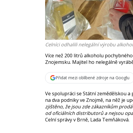
Celníci odhalili nelegální výrobu alkoho
Více než 200 litrů alkoholu pochybného
Znojemsku. Majitel ho nelegálně vyráběl
Přidat mezi oblíbené zdroje na Googlu
Ve spolupráci se Státní zemědělskou a p
na dva podniky ve Znojmě, na něž je upoz
zjištěno, že jsou zde zákazníkům prod
od oficiálních distributorů a nejsou op
Celní správy v Brně,
Lada Temňáková
.