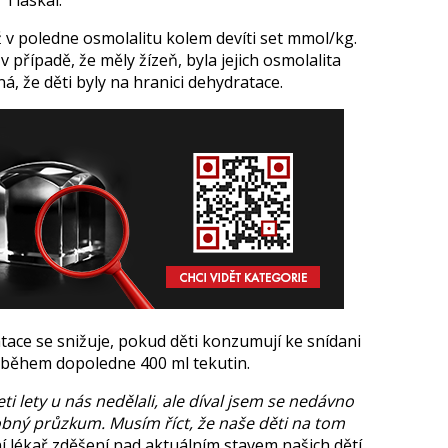
 Tláskal.
iž v poledne osmolalitu kolem devíti set mmol/kg.
v případě, že měly žízeň, byla jejich osmolalita
á, že děti byly na hranici dehydratace.
tace se snižuje, pokud děti konzumují ke snídani
í během dopoledne 400 ml tekutin.
 lety u nás nedělali, ale díval jsem se nedávno
dobný průzkum. Musím říct, že naše děti na tom
í lékař zděšení nad aktuálním stavem našich dětí.