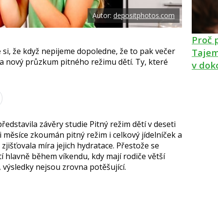
Autor:
depositphotos.com
Proč 
 si, že když nepijeme dopoledne, že to pak večer
Tajem
 nový průzkum pitného režimu dětí. Ty, které
v dok
ředstavila závěry studie Pitný režim dětí v deseti
ři měsíce zkoumán pitný režim i celkový jídelníček a
 zjišťovala míra jejich hydratace. Přestože se
í hlavně během víkendu, kdy mají rodiče větší
 výsledky nejsou zrovna potěšující.