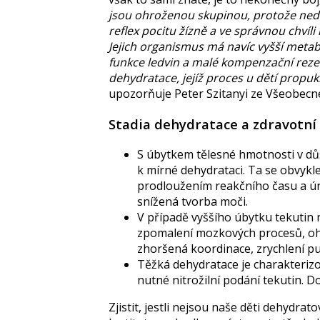
jsou ohroženou skupinou, protože nedo
reflex pocitu žízně a ve správnou chvíli
Jejich organismus má navíc vyšší metab
funkce ledvin a malé kompenzační reze
dehydratace, jejíž proces u dětí propukn
upozorňuje
Peter Szitanyi
ze Všeobecné
Stadia dehydratace a zdravotní 
S úbytkem tělesné hmotnosti v důs
k mírné dehydrataci. Ta se obvykl
prodloužením reakčního času a ún
snížená tvorba moči.
V případě vyššího úbytku tekutin 
zpomalení mozkových procesů, ohr
zhoršená koordinace, zrychlení pul
Těžká dehydratace je charakterizo
nutné nitrožilní podání tekutin. D
Zjistit, jestli nejsou naše děti dehydrat