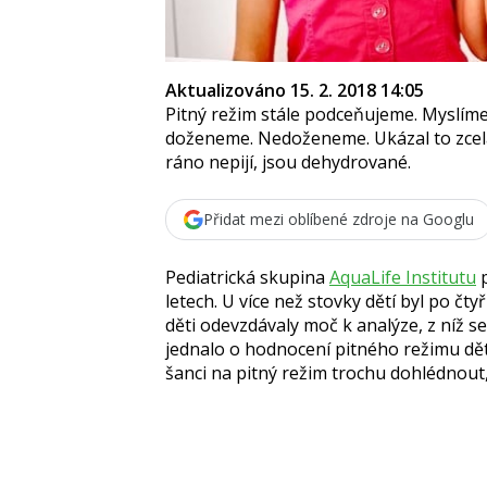
Aktualizováno 15. 2. 2018 14:05
Pitný režim stále podceňujeme. Myslíme
doženeme. Nedoženeme. Ukázal to zcela
ráno nepijí, jsou dehydrované.
Přidat mezi oblíbené zdroje na Googlu
Pediatrická skupina
AquaLife Institutu
p
letech. U více než stovky dětí byl po čty
děti odevzdávaly moč k analýze, z níž se
jednalo o hodnocení pitného režimu dět
šanci na pitný režim trochu dohlédnout,