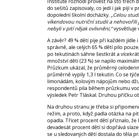
Institute rozhodl provést na sto třech dět
do sešitů zapisovaly, co jedí i jak pijí
dopolední školní docházky.
„Celou studi
víkendovou nutriční studii a nehovořili
nebyli v pití nějak ovlivněni,“
vysvětluje 
A závěr? 49 % dětí pije při každém jídle 
správně, ale celých 65 % dětí pilo pouze
po tekutinách sáhne šestkrát a vícekrát
množství dětí (23 %) se napilo maximálně 
Průzkum ukázal, že průměrný celodenní
průměrně vypily 1,3 l tekutin. Co se týč
limonádám, kolovým nápojům nebo džu
respondentů pila během průzkumu vo
výsledek Petr Tláskal. Druhou příčku o
Na druhou stranu je třeba si připomenou
režim, a proto, když padla otázka na pi
opadla. Třicet procent dětí přiznalo, že
devadesát procent dětí si dopřává slaze
se u sledovaných dětí dostala do těla pr