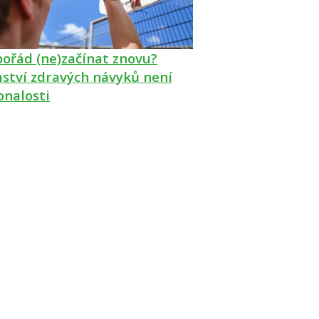
pořád (ne)začínat znovu?
ství zdravých návyků není
onalosti