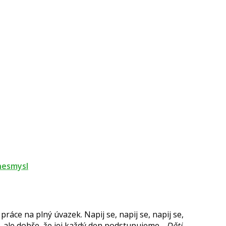
 nesmysl
práce na plný úvazek. Napij se, napij se, napij se,
, ale dobře, že jej každý den podstupujeme.
„Děti