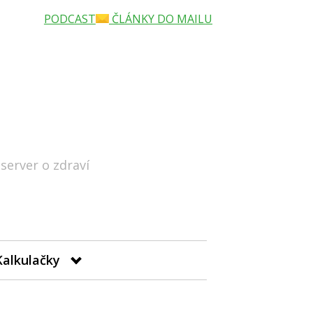
PODCAST
ČLÁNKY DO MAILU
 server o zdraví
Hledat
Kalkulačky