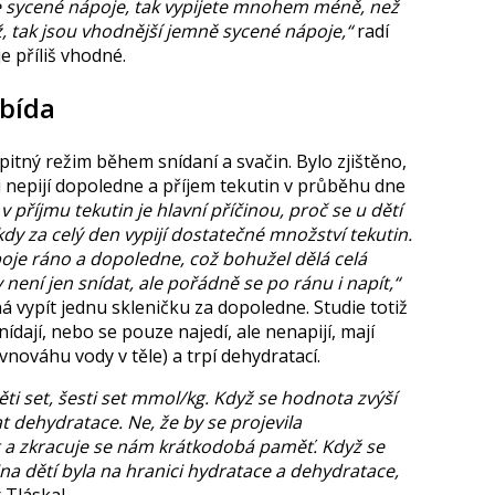
e sycené nápoje, tak vypijete mnohem méně, než
ž, tak jsou vhodnější jemně sycené nápoje,“
radí
e příliš vhodné.
 bída
itný režim během snídaní a svačin. Bylo zjištěno,
ti nepijí dopoledne a příjem tekutin v průběhu dne
 příjmu tekutin je hlavní příčinou, proč se u dětí
kdy za celý den vypijí dostatečné množství tekutin.
poje ráno a dopoledne, což bohužel dělá celá
y není jen snídat, ale pořádně se po ránu i napít,“
vypít jednu skleničku za dopoledne. Studie totiž
ídají, nebo se pouze najedí, ale nenapijí, mají
nováhu vody v těle) a trpí dehydratací.
ti set, šesti set mmol/kg. Když se hodnota zvýší
t dehydratace. Ne, že by se projevila
 a zkracuje se nám krátkodobá paměť. Když se
ina dětí byla na hranici hydratace a dehydratace,