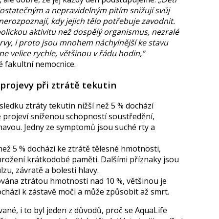
statečným a nepravidelným pitím snižují svůj
 nerozpoznají, kdy jejich tělo potřebuje zavodnit.
olickou aktivitu než dospělý organismus, nezralé
rvy, i proto jsou mnohem náchylnější ke stavu
e velice rychle, většinou v řádu hodin,“
 fakultní nemocnice.
projevy při ztrátě tekutin
ledku ztráty tekutin nižší než 5 % dochází
e projeví sníženou schopností soustředění,
avou. Jedny ze symptomů jsou suché rty a
než 5 % dochází ke ztrátě tělesné hmotnosti,
ožení krátkodobé paměti. Dalšími příznaky jsou
zu, závratě a bolesti hlavy.
vána ztrátou hmotnosti nad 10 %, většinou je
ochází k zástavě moči a může způsobit až smrt.
ované, i to byl jeden z důvodů, proč se AquaLife