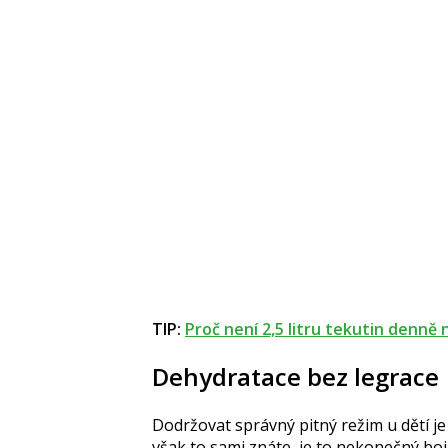
TIP:
Proč není 2,5 litru tekutin denně
Dehydratace bez legrace
Dodržovat správný pitný režim u dětí je 
však to sami znáte, je to nekonečný boj