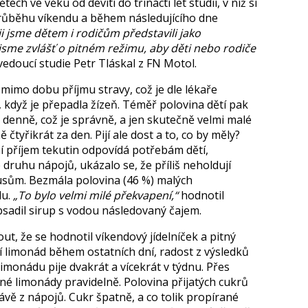
ech ve věku od devíti do třinácti let studii, v níž si
 v průběhu víkendu a během následujícího dne
i jsme dětem i rodičům představili jako
 jsme zvlášť o pitném režimu, aby děti nebo rodiče
vedoucí studie Petr Tláskal z FN Motol.
i mimo dobu příjmu stravy, což je dle lékaře
, když je přepadla žízeň. Téměř polovina dětí pak
 denně, což je správně, a jen skutečně velmi malé
čtyřikrát za den. Pijí ale dost a to, co by měly?
 příjem tekutin odpovídá potřebám dětí,
e druhu nápojů, ukázalo se, že příliš neholdují
sům. Bezmála polovina (46 %) malých
du.
„To bylo velmi milé překvapení,“
hodnotil
bsadil sirup s vodou následovaný čajem.
t, že se hodnotil víkendový jídelníček a pitný
tí limonád během ostatních dní, radost z výsledků
 limonádu pije dvakrát a vícekrát v týdnu. Přes
né limonády pravidelně. Polovina přijatých cukrů
ávě z nápojů. Cukr špatně, a co tolik propírané