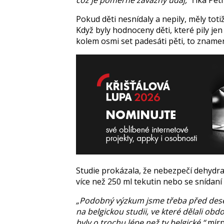
což je poměrně závažný údaj,“
říká Petr
Pokud děti nesnídaly a nepily, měly tot
Když byly hodnoceny děti, které pily jen 
kolem osmi set padesáti pěti, to znamen
Studie prokázala, že nebezpečí dehydra
více než 250 ml tekutin nebo se snídan
„Podobný výzkum jsme třeba před deseti
na belgickou studii, ve které dělali ob
byly o trochu lépe než ty belgické,“
mírn