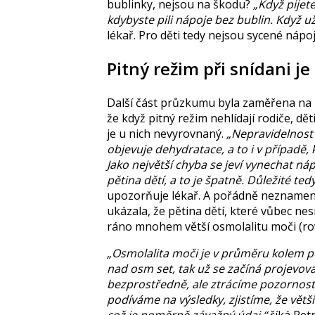
bublinky, nejsou na škodu?
„Když pijet
kdybyste pili nápoje bez bublin. Když u
lékař. Pro děti tedy nejsou sycené nápoj
Pitný režim při snídani je
Další část průzkumu byla zaměřena na p
že když pitný režim nehlídají rodiče, dě
je u nich nevyrovnaný.
„Nepravidelnost v
objevuje dehydratace, a to i v případě, 
Jako největší chyba se jeví vynechat ná
pětina dětí, a to je špatně. Důležité ted
upozorňuje lékař. A pořádně neznamená 
ukázala, že pětina dětí, které vůbec nesn
ráno mnohem větší osmolalitu moči (rov
„Osmolalita moči je v průměru kolem pě
nad osm set, tak už se začíná projevova
bezprostředně, ale ztrácíme pozornost
podíváme na výsledky, zjistíme, že větš