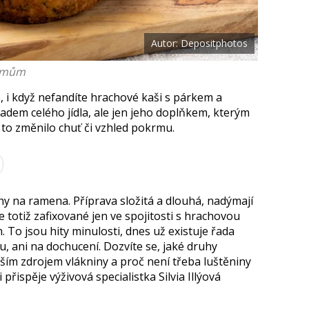
Autor: Depositphotos
krmům
, i když nefandíte hrachové kaši s párkem a
adem celého jídla, ale jen jeho doplňkem, kterým
 to změnilo chuť či vzhled pokrmu.
hy na ramena. Příprava složitá a dlouhá, nadýmají
e totiž zafixované jen ve spojitosti s hrachovou
To jsou hity minulosti, dnes už existuje řada
vu, ani na dochucení. Dozvíte se, jaké druhy
tším zdrojem vlákniny a proč není třeba luštěniny
 přispěje výživová specialistka
Silvia Illýová