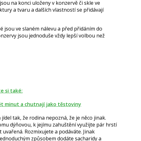
 jsou na konci uloženy v konzervě či skle ve
tury a tvaru a dalších vlastností se přidávají
eré jsou ve slaném nálevu a před přidáním do
nzervy jsou jednoduše vždy lepší volbou než
e si také:
ět minut a chutnají jako těstoviny
ídel tak, že rodina nepozná, že je něco jinak.
mu dýňovou, k jejímu zahuštění využijte pár hrstí
t uvařená. Rozmixujete a podáváte. Jinak
 jednoduchým způsobem dodáte sacharidy a