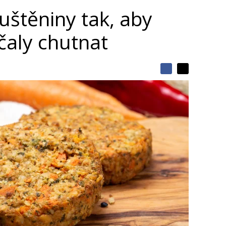
luštěniny tak, aby
aly chutnat
S
S
S
d
d
d
í
í
í
l
l
e
e
l
j
j
t
e
t
e
e
t
n
n
a
a
F
s
a
í
c
t
e
i
b
X
o
o
k
u