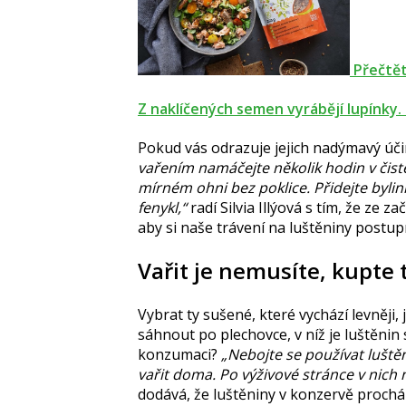
Přečtět
Z naklíčených semen vyrábějí lupínky.
Pokud vás odrazuje jejich nadýmavý úči
vařením namáčejte několik hodin v čisté
mírném ohni bez poklice. Přidejte byli
fenykl,“
radí Silvia Illýová s tím, že ze 
aby si naše trávení na luštěniny postup
Vařit je nemusíte, kupte 
Vybrat ty sušené, které vychází levněji, 
sáhnout po plechovce, v níž je luštěnin
konzumaci?
„Nebojte se používat luště
vařit doma. Po výživové stránce v nich n
dodává, že luštěniny v konzervě prochá