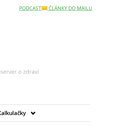
PODCAST
ČLÁNKY DO MAILU
 server o zdraví
Hledat
Kalkulačky