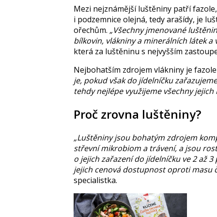
Mezi nejznámější luštěniny patří fazole
i podzemnice olejná, tedy arašídy, je l
ořechům.
„Všechny jmenované luštěnin
bílkovin, vlákniny a minerálních látek a
která za luštěninu s nejvyšším zastoupe
Nejbohatším zdrojem vlákniny je fazole 
je, pokud však do jídelníčku zařazujeme
tehdy nejlépe využijeme všechny jejich 
Proč zrovna luštěniny?
„Luštěniny jsou bohatým zdrojem kompl
střevní mikrobiom a trávení, a jsou ro
o jejich zařazení do jídelníčku ve 2 až
jejich cenová dostupnost oproti masu č
specialistka.