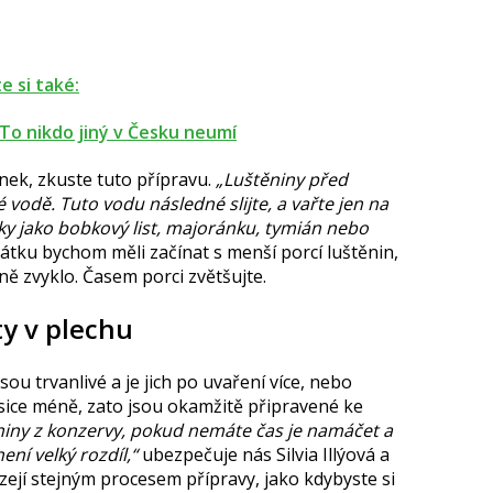
e si také:
 To nikdo jiný v Česku neumí
nek, zkuste tuto přípravu.
„Luštěniny před
 vodě. Tuto vodu následné slijte, a vařte jen na
nky jako bobkový list, majoránku, tymián nebo
začátku bychom měli začínat s menší porcí luštěnin,
ně zvyklo. Časem porci zvětšujte.
ty v plechu
jsou trvanlivé a je jich po uvaření více, nebo
 sice méně, zato jsou okamžitě připravené ke
niny z konzervy, pokud nemáte čas je namáčet a
ení velký rozdíl,“
ubezpečuje nás Silvia Illýová a
zejí stejným procesem přípravy, jako kdybyste si