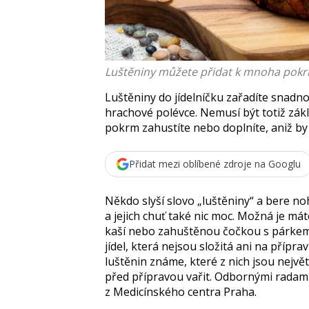
Luštěniny můžete přidat k mnoha po
Luštěniny do jídelníčku zařadíte snadno
hrachové polévce. Nemusí být totiž zákl
pokrm zahustíte nebo doplníte, aniž by
Přidat mezi oblíbené zdroje na Googlu
Někdo slyší slovo „luštěniny“ a bere no
a jejich chuť také nic moc. Možná je mát
kaší nebo zahuštěnou čočkou s párkem. 
jídel, která nejsou složitá ani na přípra
luštěnin známe, které z nich jsou nejvě
před přípravou vařit. Odbornými radami
z Medicínského centra Praha.