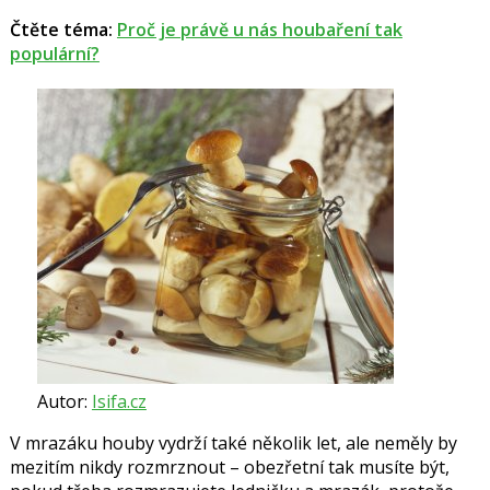
Čtěte téma:
Proč je právě u nás houbaření tak
populární?
Autor:
Isifa.cz
V mrazáku houby vydrží také několik let, ale neměly by
mezitím nikdy rozmrznout – obezřetní tak musíte být,