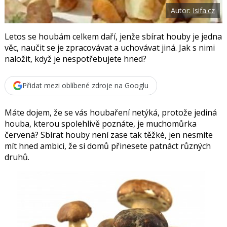
o
Autor:
Isifa.cz
o
k
u
Letos se houbám celkem daří, jenže sbírat houby je jedna
věc, naučit se je zpracovávat a uchovávat jiná. Jak s nimi
naložit, když je nespotřebujete hned?
Přidat mezi oblíbené zdroje na Googlu
Máte dojem, že se vás houbaření netýká, protože jediná
houba, kterou spolehlivě poznáte, je muchomůrka
červená? Sbírat houby není zase tak těžké, jen nesmíte
mít hned ambici, že si domů přinesete patnáct různých
druhů.