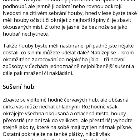
podhoubí, ale jemně ji odlomí nebo rovnou odkrojí.
Nedosti na citlivém sebrání houby, hned v lese byste také
měli houby očistit či okrájet z nejhorší špíny či je zbavit
okousaných míst. Z toho je jasné, že bez nože se jako
houbař nechytnete.
Takže houby byste měli nasbírané, případně jste nějaké
dostali, co s nimi můžete udělat dále? Nabízejí se – krom
okamžitého zpracování do nějakého jídla – tři hlavní
způsoby: v Čechách jednoznačně nejoblíbenější sušení a
dále pak mražení či nakládání.
Sušení hub
Zbavte se viditelně hodně červavých hub, ale občasná
dírka vás může nechat chladnými. Rozhodně však
okrájejte všechna okousaná a otlačená místa, houby
přerostlé (ne ani tak do velikosti, ale přestárlé) vyhoďte
stejně jako ty, které na sobě mají byť jen náznak plísně.
Ostatní pokrájejte na tenké plátky, nikoli však