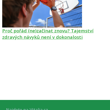
Proč pořád (ne)začínat znovu? Tajemství
zdravých návyků není v dokonalosti
Najdete na Vitalia.cz