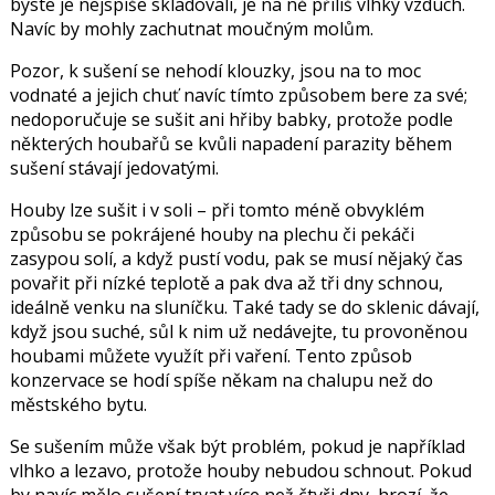
byste je nejspíše skladovali, je na ně příliš vlhký vzduch.
Navíc by mohly zachutnat moučným molům.
Pozor, k sušení se nehodí klouzky, jsou na to moc
vodnaté a jejich chuť navíc tímto způsobem bere za své;
nedoporučuje se sušit ani hřiby babky, protože podle
některých houbařů se kvůli napadení parazity během
sušení stávají jedovatými.
Houby lze sušit i v soli – při tomto méně obvyklém
způsobu se pokrájené houby na plechu či pekáči
zasypou solí, a když pustí vodu, pak se musí nějaký čas
povařit při nízké teplotě a pak dva až tři dny schnou,
ideálně venku na sluníčku. Také tady se do sklenic dávají,
když jsou suché, sůl k nim už nedávejte, tu provoněnou
houbami můžete využít při vaření. Tento způsob
konzervace se hodí spíše někam na chalupu než do
městského bytu.
Se sušením může však být problém, pokud je například
vlhko a lezavo, protože houby nebudou schnout. Pokud