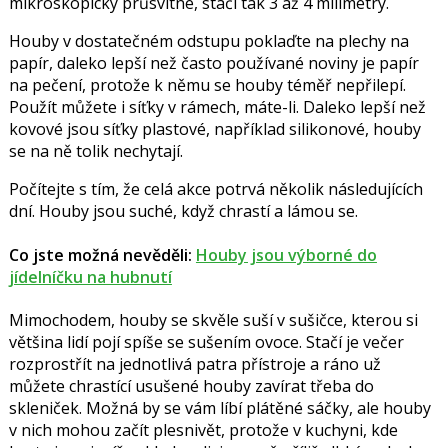
mikroskopicky průsvitné, stačí tak 3 až 4 milimetry.
Houby v dostatečném odstupu poklaďte na plechy na
papír, daleko lepší než často používané noviny je papír
na pečení, protože k němu se houby téměř nepřilepí.
Použít můžete i síťky v rámech, máte-li. Daleko lepší než
kovové jsou síťky plastové, například silikonové, houby
se na ně tolik nechytají.
Počítejte s tím, že celá akce potrvá několik následujících
dní. Houby jsou suché, když chrastí a lámou se.
Co jste možná nevěděli:
Houby jsou výborné do
jídelníčku na hubnutí
Mimochodem, houby se skvěle suší v sušičce, kterou si
většina lidí pojí spíše se sušením ovoce. Stačí je večer
rozprostřít na jednotlivá patra přístroje a ráno už
můžete chrastící usušené houby zavírat třeba do
skleniček. Možná by se vám líbí plátěné sáčky, ale houby
v nich mohou začít plesnivět, protože v kuchyni, kde