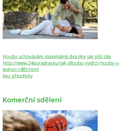
Houby uchovávám maximálně dva dny jak píší zde
http://www.24poradna.eu/jak-dlouho-vydrzi-houby-v-
lednici-t489.html
bez přezdívky
Komerční sdělení