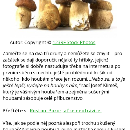
Autor: Copyright ©
123RF Stock Photos
Zaměřte se na dva tři druhy a nemůžete se zmýlit – pro
začátek se dají doporučit nějaké ty hříbky, jejichž
fotografie si dobře nastudujte třeba na internetu a po
prvním sběru si nechte ještě prohlédnout košík od
někoho, kdo houbám přece jen rozumí.
„Nebo se, a to je
ještě lepší, vydejte na houby s ním,“
radí
Josef Klimeš
,
který je vášnivým houbařem a zejména sušenými
houbami zásobuje celé příbuzenstvo.
Přečtěte si:
Rostou. Pozor, ať se neotrávíte!
Víte, jak se podle něj pozná alespoň trochu zkušený
houbař? Nevyrve houbu z jejího místečka spolu s kusem