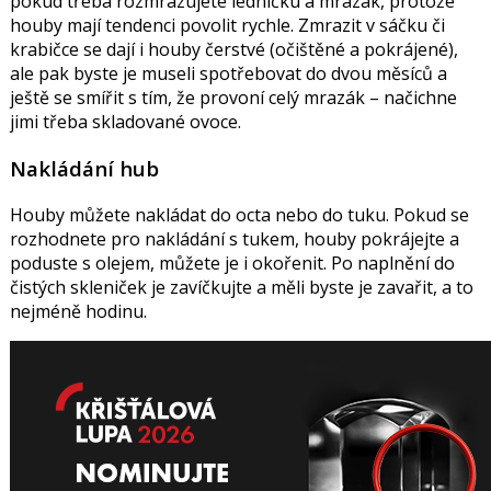
pokud třeba rozmrazujete ledničku a mrazák, protože
houby mají tendenci povolit rychle. Zmrazit v sáčku či
krabičce se dají i houby čerstvé (očištěné a pokrájené),
ale pak byste je museli spotřebovat do dvou měsíců a
ještě se smířit s tím, že provoní celý mrazák – načichne
jimi třeba skladované ovoce.
Nakládání hub
Houby můžete nakládat do octa nebo do tuku. Pokud se
rozhodnete pro nakládání s tukem, houby pokrájejte a
poduste s olejem, můžete je i okořenit. Po naplnění do
čistých skleniček je zavíčkujte a měli byste je zavařit, a to
nejméně hodinu.