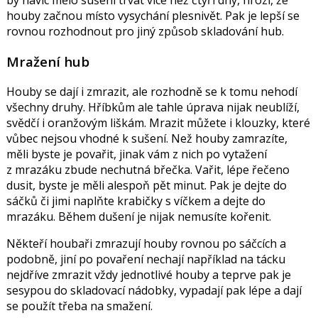
by navíc mělo sušení trvat více než čtyři dny, hrozí, že
houby začnou místo vysychání plesnivět. Pak je lepší se
rovnou rozhodnout pro jiný způsob skladování hub.
Mražení hub
Houby se dají i zmrazit, ale rozhodně se k tomu nehodí
všechny druhy. Hříbkům ale tahle úprava nijak neublíží,
svědčí i oranžovým liškám. Mrazit můžete i klouzky, které
vůbec nejsou vhodné k sušení. Než houby zamrazíte,
měli byste je povařit, jinak vám z nich po vytažení
z mrazáku zbude nechutná břečka. Vařit, lépe řečeno
dusit, byste je měli alespoň pět minut. Pak je dejte do
sáčků či jimi naplňte krabičky s víčkem a dejte do
mrazáku. Během dušení je nijak nemusíte kořenit.
Někteří houbaři zmrazují houby rovnou po sáčcích a
podobně, jiní po povaření nechají například na tácku
nejdříve zmrazit vždy jednotlivé houby a teprve pak je
sesypou do skladovací nádobky, vypadají pak lépe a dají
se použít třeba na smažení.