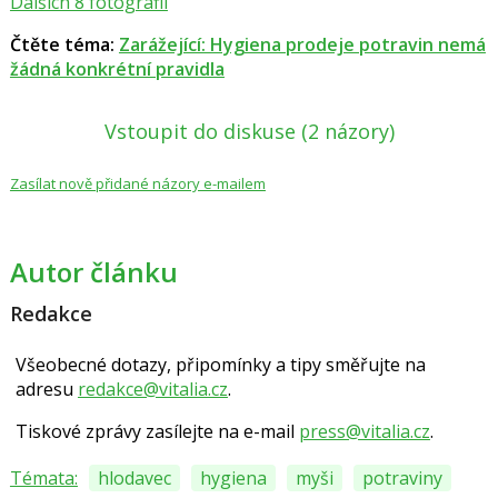
Dalších 8 fotografií
Čtěte téma:
Zarážející: Hygiena prodeje potravin nemá
žádná konkrétní pravidla
Vstoupit do diskuse
(2 názory)
Zasílat nově přidané názory e-mailem
Autor článku
Redakce
Všeobecné dotazy, připomínky a tipy směřujte na
adresu
redakce@vitalia.cz
.
Tiskové zprávy zasílejte na e-mail
press@vitalia.cz
.
Témata:
hlodavec
hygiena
myši
potraviny