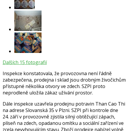
Dalších 15 fotografií
Inspekce konstatovala, že provozovna není řádně
zabezpečena, prodejna i sklad jsou drobným živočichům
přístupné několika otvory ve zdech. SZPI proto
neprodleně uložila zákaz užívání prostor.
Dále inspekce uzavřela prodejnu potravin Than Cao Thi
na adrese Slovanská 35 v Plzni. SZPI při kontrole dne
24. září v provozovně zjistila silný obtěžující zápach,
plíseň na zdech, opadanou omítku a sociální zařízení ve
zcela nevyhovujícím stavu. Zboží prodejce nabízel volně