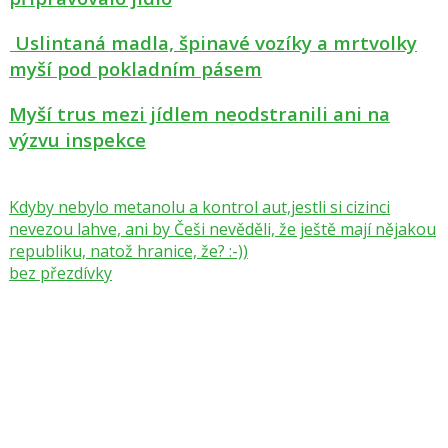
Uslintaná madla, špinavé vozíky a mrtvolky
myší pod pokladním pásem
Myší trus mezi jídlem neodstranili ani na
výzvu inspekce
Kdyby nebylo metanolu a kontrol aut,jestli si cizinci
nevezou lahve, ani by Češi nevěděli, že ještě mají nějakou
republiku, natož hranice, že? :-))
bez přezdívky