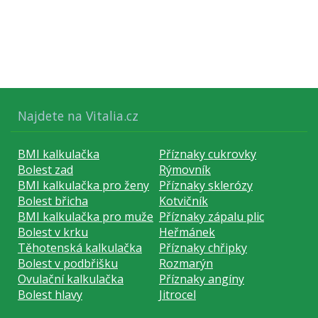
Najdete na Vitalia.cz
BMI kalkulačka
Příznaky cukrovky
Bolest zad
Rýmovník
BMI kalkulačka pro ženy
Příznaky sklerózy
Bolest břicha
Kotvičník
BMI kalkulačka pro muže
Příznaky zápalu plic
Bolest v krku
Heřmánek
Těhotenská kalkulačka
Příznaky chřipky
Bolest v podbřišku
Rozmarýn
Ovulační kalkulačka
Příznaky angíny
Bolest hlavy
Jitrocel