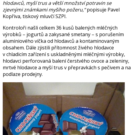
hlodavců, myší trus a větší množství potravin se
zjevnými známkami myšího požeru,“
popisuje Pavel
Kopřiva, tiskový mluvčí SZPI.
Kontroloři našli celkem 36 kusů balených mléčných
výrobků – jogurtů a zakysané smetany – s porušením
aluminiového víčka od hlodavců a kontaminovaným
obsahem. Dále zjistili přítomnost živého hlodavce
v chladicím zařízení s uskladněnými mléčnými výrobky,
hlodavci perforovaná balení čerstvého ovoce a zeleniny,
mrtvé hlodavce a myší trus v přepravkách s pečivem a na
podlaze prodejny.