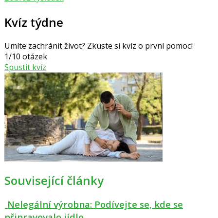
Kvíz týdne
Umíte zachránit život? Zkuste si kvíz o první pomoci
1/10 otázek
Spustit kvíz
Související články
Nelegální výrobna: Podívejte se, kde se
připravovalo jídlo