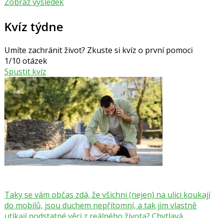
Zobraz výsledek
Kvíz týdne
Umíte zachránit život? Zkuste si kvíz o první pomoci
1/10 otázek
Spustit kvíz
Taky se vám občas zdá, že všichni (nejen) na ulici koukají
do mobilů, jsou duchem nepřítomní, a tak jim vlastně
utíkají podstatné věci z reálného života? Chytlavá