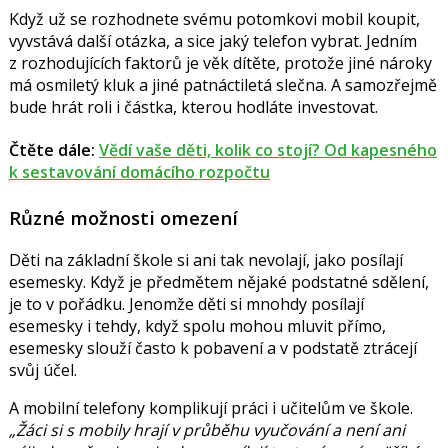
Když už se rozhodnete svému potomkovi mobil koupit,
vyvstává další otázka, a sice jaký telefon vybrat. Jedním
z rozhodujících faktorů je věk dítěte, protože jiné nároky
má osmiletý kluk a jiné patnáctiletá slečna. A samozřejmě
bude hrát roli i částka, kterou hodláte investovat.
Čtěte dále:
Vědí vaše děti, kolik co stojí? Od kapesného
k sestavování domácího rozpočtu
Různé možnosti omezení
Děti na základní škole si ani tak nevolají, jako posílají
esemesky. Když je předmětem nějaké podstatné sdělení,
je to v pořádku. Jenomže děti si mnohdy posílají
esemesky i tehdy, když spolu mohou mluvit přímo,
esemesky slouží často k pobavení a v podstatě ztrácejí
svůj účel.
A mobilní telefony komplikují práci i učitelům ve škole.
„Žáci si s mobily hrají v průběhu vyučování a není ani