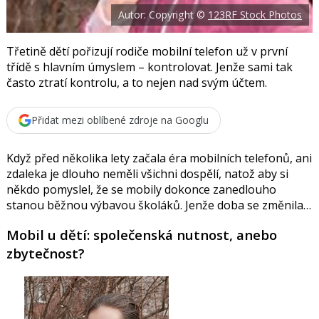
o
Autor: Copyright ©
123RF Stock Photos
o
k
u
Třetině dětí pořizují rodiče mobilní telefon už v první
třídě s hlavním úmyslem – kontrolovat. Jenže sami tak
často ztratí kontrolu, a to nejen nad svým účtem.
Přidat mezi oblíbené zdroje na Googlu
Když před několika lety začala éra mobilních telefonů, ani
zdaleka je dlouho neměli všichni dospělí, natož aby si
někdo pomyslel, že se mobily dokonce zanedlouho
stanou běžnou výbavou školáků. Jenže doba se změnila…
Mobil u dětí: společenská nutnost, anebo
zbytečnost?