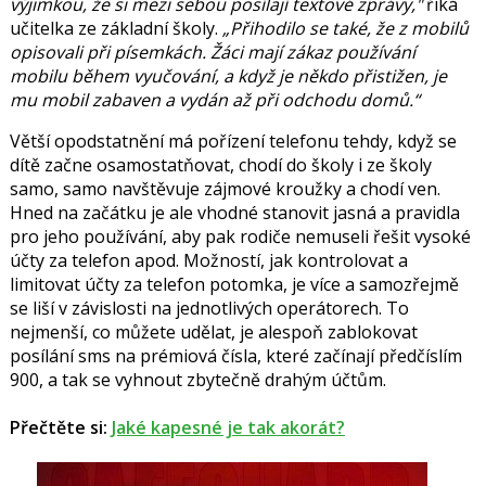
výjimkou, že si mezi sebou posílají textové zprávy,"
říká
učitelka ze základní školy.
„Přihodilo se také, že z mobilů
opisovali při písemkách. Žáci mají zákaz používání
mobilu během vyučování, a když je někdo přistižen, je
mu mobil zabaven a vydán až při odchodu domů.“
Větší opodstatnění má pořízení telefonu tehdy, když se
dítě začne osamostatňovat, chodí do školy i ze školy
samo, samo navštěvuje zájmové kroužky a chodí ven.
Hned na začátku je ale vhodné stanovit jasná a pravidla
pro jeho používání, aby pak rodiče nemuseli řešit vysoké
účty za telefon apod. Možností, jak kontrolovat a
limitovat účty za telefon potomka, je více a samozřejmě
se liší v závislosti na jednotlivých operátorech. To
nejmenší, co můžete udělat, je alespoň zablokovat
posílání sms na prémiová čísla, které začínají předčíslím
900, a tak se vyhnout zbytečně drahým účtům.
Přečtěte si:
Jaké kapesné je tak akorát?