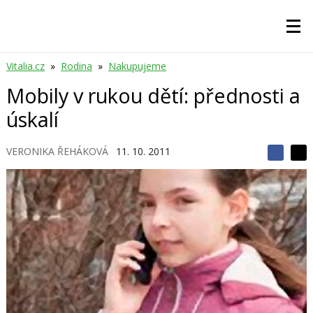
Vitalia.cz
»
Rodina
»
Nakupujeme
Mobily v rukou dětí: přednosti a
úskalí
VERONIKA ŘEHÁKOVÁ
11. 10. 2011
S
S
S
d
d
d
í
í
í
l
l
e
e
l
j
j
t
e
t
e
e
t
n
n
a
a
F
s
a
í
c
t
e
i
b
X