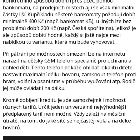
konkrétního způsobu dobití (přes účet, pomocí
bankomatu, na prodejních místech aj.) se však minimální
částky liší. Kupříkladu některé bankomaty požadují dobít
minimálně 400 Kč (např. bankomat KB), u jiných lze bez
problémů dobít 200 Kč (např. Česká spořitelna). Jelikož je
ale způsobů dobití hodně, každý si jistě najde mezi
nabídkou tu variantu, která mu bude vyhovovat.
Při pátrání po možnostech omezení lze na internetu
narazit na dětský GSM telefon speciálně pro ochranu a
dohled dětí. Tento telefon dokáže ohlídat lokalitu dítěte,
nastavit maximální délku hovoru, zamknout telefon proti
hrám, volání a psaní sms v průběhu vyučování atp. Rodič
jej může ovládat i na dálku.
Kromě dobíjení kreditu je zde samozřejmě i možnost
různých tarifů. Určit jeden univerzálně nejvýhodnější
předplacený tarif není možné. Vždy záleží na měsíční
útratě, na tom, do jaké sítě se nejčastěji volá a na délce
hovorů.