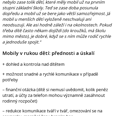
nebylo zase tolik dětí, které měly mobil už na prvním
stupni základní školy. Teď se zase doba posunula
dopředu a mobil už se bere jako větší samozřejmost. Já
mobil u menších dětí vyloženě neschvaluji ani
neodsuzuji. Ale asi hodně záleží i na okolnostech. Pokud
třeba dítě často někam dojíždí (do kroužků, má školu
mimo město), je dobré, když se s ním může rodič rychle
a jednoduše spojit.“
Mobily v rukou dětí: přednosti a úskalí
+ dohled a kontrola nad dítětem
+ možnost snadné a rychlé komunikace v případě
potřeby
– finanční otázka (dítě si nemusí uvědomit, kolik peněz
utratí, a účty za telefon mohou významně zasáhnout
rodinný rozpočet)
– redukce komunikace tváří v tvář, omezování se na