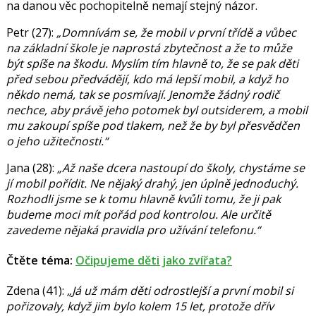
na danou věc pochopitelně nemají stejný názor.
Petr
(27):
„Domnívám se, že mobil v první třídě a vůbec
na základní škole je naprostá zbytečnost a že to může
být spíše na škodu. Myslím tím hlavně to, že se pak děti
před sebou předvádějí, kdo má lepší mobil, a když ho
někdo nemá, tak se posmívají. Jenomže žádný rodič
nechce, aby právě jeho potomek byl outsiderem, a mobil
mu zakoupí spíše pod tlakem, než že by byl přesvědčen
o jeho užitečnosti.“
Jana
(28):
„Až naše dcera nastoupí do školy, chystáme se
jí mobil pořídit. Ne nějaký drahý, jen úplně jednoduchý.
Rozhodli jsme se k tomu hlavně kvůli tomu, že ji pak
budeme moci mít pořád pod kontrolou. Ale určitě
zavedeme nějaká pravidla pro užívání telefonu.“
Čtěte téma
:
Očipujeme děti jako zvířata?
Zdena
(41):
„Já už mám děti odrostlejší a první mobil si
pořizovaly, když jim bylo kolem 15 let, protože dřív