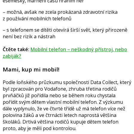
esemesky, marnění času hraním her
– možná, avšak ne zcela prokázaná zdravotní rizika
z používání mobilních telefonů
– s telefonem se dítěti otevírá širší svět, který přirozeně
není bez rizik a nástrah
Čtěte také:
Mobilní telefon – neškodný přístroj, nebo
zabiják?
Mami, kup mi mobil!
Podle loňského průzkumu společnosti Data Collect, který
byl zpracován pro Vodafone, zhruba třetina rodičů
prvňáčků již pořídila nebo se během roku chystala
pořídit svým dětem vlastní mobilní telefon. Z výzkumu
dále vyplynulo, že ve čtvrté třídě už má telefon více než
polovina žáků a ve čtrnácti letech naprostá většina
školáků. Drtivá většina rodičů kupuje dětem telefon
proto, aby je měli pod kontrolou.