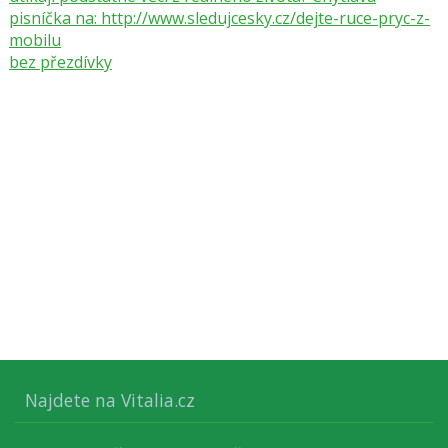
pisníčka na: http://www.sledujcesky.cz/dejte-ruce-pryc-z-
mobilu
bez přezdívky
Najdete na Vitalia.cz