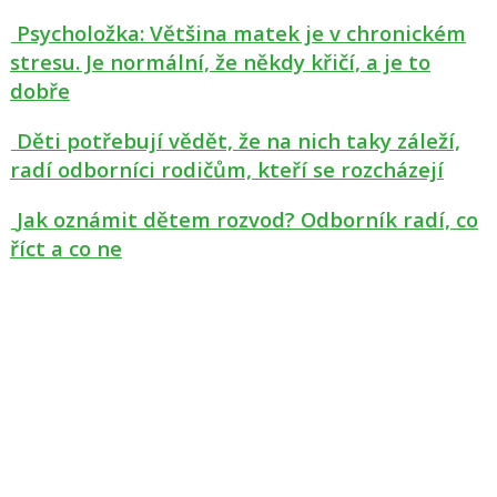
Psycholožka: Většina matek je v chronickém
stresu. Je normální, že někdy křičí, a je to
dobře
Děti potřebují vědět, že na nich taky záleží,
radí odborníci rodičům, kteří se rozcházejí
Jak oznámit dětem rozvod? Odborník radí, co
říct a co ne