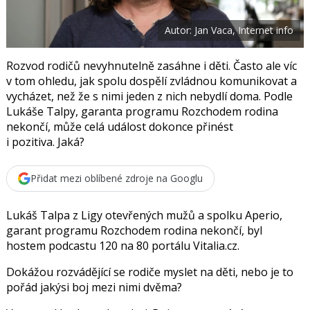
t
e
i
b
X
Autor: Jan Vaca, Internet info
o
o
k
u
Rozvod rodičů nevyhnutelně zasáhne i děti. Často ale víc
v tom ohledu, jak spolu dospělí zvládnou komunikovat a
vycházet, než že s nimi jeden z nich nebydlí doma. Podle
Lukáše Talpy, garanta programu Rozchodem rodina
nekončí, může celá událost dokonce přinést
i pozitiva. Jaká?
Přidat mezi oblíbené zdroje na Googlu
Lukáš Talpa
z Ligy otevřených mužů a spolku Aperio,
garant programu Rozchodem rodina nekončí, byl
hostem podcastu 120 na 80 portálu Vitalia.cz.
Dokážou rozvádějící se rodiče myslet na děti, nebo je to
pořád jakýsi boj mezi nimi dvěma?