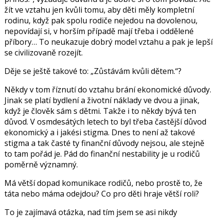
žít ve vztahu jen kvůli tomu, aby děti měly kompletní
rodinu, když pak spolu rodiče nejedou na dovolenou,
nepovídají si, v horším případě mají třeba i oddělené
příbory… To neukazuje dobrý model vztahu a pak je lepší
se civilizovaně rozejít.
Děje se ještě takové to: „Zůstávám kvůli dětem.“?
Někdy v tom říznutí do vztahu brání ekonomické důvody.
Jinak se platí bydlení a životní náklady ve dvou a jinak,
když je člověk sám s dětmi. Takže i to někdy bývá ten
důvod. V osmdesátých letech to byl třeba častější důvod
ekonomický a i jakési stigma. Dnes to není až takové
stigma a tak časté ty finanční důvody nejsou, ale stejně
to tam pořád je. Pád do finanční nestability je u rodičů
poměrně významný.
Má větší dopad komunikace rodičů, nebo prostě to, že
táta nebo máma odejdou? Co pro děti hraje větší roli?
To je zajímavá otázka, nad tím jsem se asi nikdy