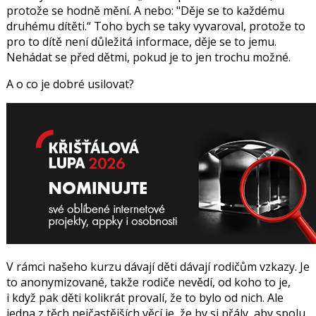
protože se hodně mění. A nebo: "Děje se to každému
druhému dítěti.“ Toho bych se taky vyvaroval, protože to
pro to dítě není důležitá informace, děje se to jemu.
Nehádat se před dětmi, pokud je to jen trochu možné.
A o co je dobré usilovat?
V rámci našeho kurzu dávají děti dávají rodičům vzkazy. Je
to anonymizované, takže rodiče nevědí, od koho to je,
i když pak děti kolikrát provalí, že to bylo od nich. Ale
jedna z těch nejčastějších věcí je, že by si přály, aby spolu