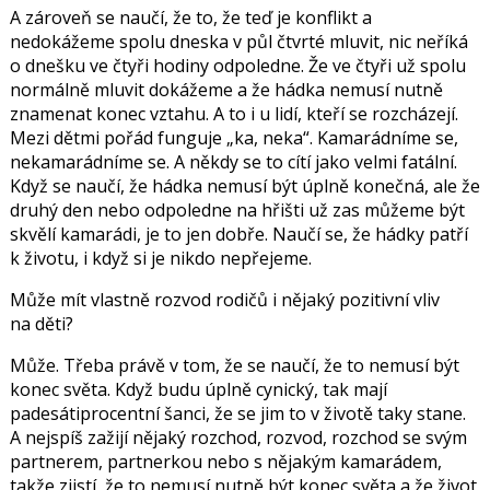
A zároveň se naučí, že to, že teď je konflikt a
nedokážeme spolu dneska v půl čtvrté mluvit, nic neříká
o dnešku ve čtyři hodiny odpoledne. Že ve čtyři už spolu
normálně mluvit dokážeme a že hádka nemusí nutně
znamenat konec vztahu. A to i u lidí, kteří se rozcházejí.
Mezi dětmi pořád funguje „ka, neka“. Kamarádníme se,
nekamarádníme se. A někdy se to cítí jako velmi fatální.
Když se naučí, že hádka nemusí být úplně konečná, ale že
druhý den nebo odpoledne na hřišti už zas můžeme být
skvělí kamarádi, je to jen dobře. Naučí se, že hádky patří
k životu, i když si je nikdo nepřejeme.
Může mít vlastně rozvod rodičů i nějaký pozitivní vliv
na děti?
Může. Třeba právě v tom, že se naučí, že to nemusí být
konec světa. Když budu úplně cynický, tak mají
padesátiprocentní šanci, že se jim to v životě taky stane.
A nejspíš zažijí nějaký rozchod, rozvod, rozchod se svým
partnerem, partnerkou nebo s nějakým kamarádem,
takže zjistí, že to nemusí nutně být konec světa a že život