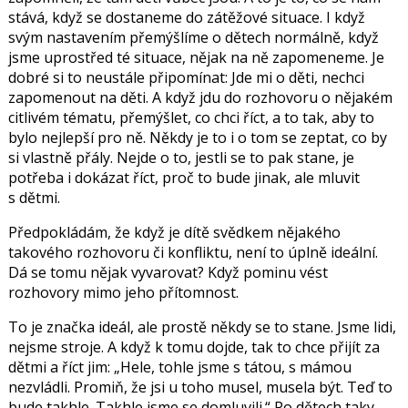
stává, když se dostaneme do zátěžové situace. I když
svým nastavením přemýšlíme o dětech normálně, když
jsme uprostřed té situace, nějak na ně zapomeneme. Je
dobré si to neustále připomínat: Jde mi o děti, nechci
zapomenout na děti. A když jdu do rozhovoru o nějakém
citlivém tématu, přemýšlet, co chci říct, a to tak, aby to
bylo nejlepší pro ně. Někdy je to i o tom se zeptat, co by
si vlastně přály. Nejde o to, jestli se to pak stane, je
potřeba i dokázat říct, proč to bude jinak, ale mluvit
s dětmi.
Předpokládám, že když je dítě svědkem nějakého
takového rozhovoru či konfliktu, není to úplně ideální.
Dá se tomu nějak vyvarovat? Když pominu vést
rozhovory mimo jeho přítomnost.
To je značka ideál, ale prostě někdy se to stane. Jsme lidi,
nejsme stroje. A když k tomu dojde, tak to chce přijít za
dětmi a říct jim: „Hele, tohle jsme s tátou, s mámou
nezvládli. Promiň, že jsi u toho musel, musela být. Teď to
bude takhle. Takhle jsme se domluvili.“ Po dětech taky