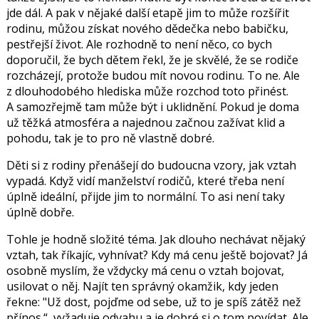
jde dál. A pak v nějaké další etapě jim to může rozšířit
rodinu, můžou získat nového dědečka nebo babičku,
pestřejší život. Ale rozhodně to není něco, co bych
doporučil, že bych dětem řekl, že je skvělé, že se rodiče
rozcházejí, protože budou mít novou rodinu. To ne. Ale
z dlouhodobého hlediska může rozchod toto přinést.
A samozřejmě tam může být i uklidnění. Pokud je doma
už těžká atmosféra a najednou začnou zažívat klid a
pohodu, tak je to pro ně vlastně dobré.
Děti si z rodiny přenášejí do budoucna vzory, jak vztah
vypadá. Když vidí manželství rodičů, které třeba není
úplně ideální, přijde jim to normální. To asi není taky
úplně dobře.
Tohle je hodně složité téma. Jak dlouho nechávat nějaký
vztah, tak říkajíc, vyhnívat? Kdy má cenu ještě bojovat? Já
osobně myslím, že vždycky má cenu o vztah bojovat,
usilovat o něj. Najít ten správný okamžik, kdy jeden
řekne: "Už dost, pojďme od sebe, už to je spíš zátěž než
přínos.“, vyžaduje odvahu a je dobré si o tom povídat. Ale