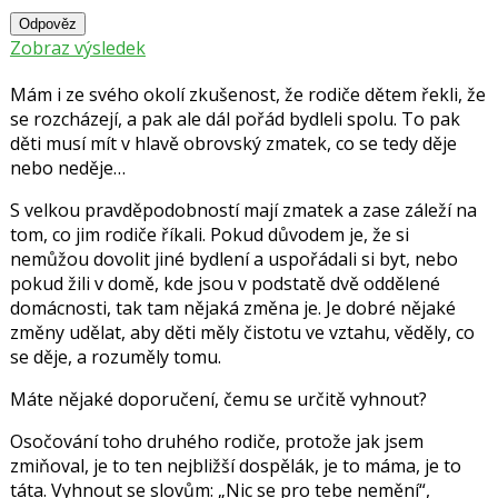
Odpověz
Zobraz výsledek
Mám i ze svého okolí zkušenost, že rodiče dětem řekli, že
se rozcházejí, a pak ale dál pořád bydleli spolu. To pak
děti musí mít v hlavě obrovský zmatek, co se tedy děje
nebo neděje…
S velkou pravděpodobností mají zmatek a zase záleží na
tom, co jim rodiče říkali. Pokud důvodem je, že si
nemůžou dovolit jiné bydlení a uspořádali si byt, nebo
pokud žili v domě, kde jsou v podstatě dvě oddělené
domácnosti, tak tam nějaká změna je. Je dobré nějaké
změny udělat, aby děti měly čistotu ve vztahu, věděly, co
se děje, a rozuměly tomu.
Máte nějaké doporučení, čemu se určitě vyhnout?
Osočování toho druhého rodiče, protože jak jsem
zmiňoval, je to ten nejbližší dospělák, je to máma, je to
táta. Vyhnout se slovům: „Nic se pro tebe nemění“,