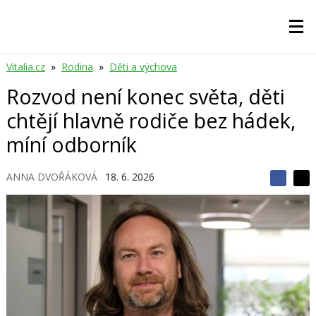
Vitalia.cz
»
Rodina
»
Děti a výchova
Rozvod není konec světa, děti
chtějí hlavně rodiče bez hádek,
míní odborník
ANNA DVOŘÁKOVÁ
18. 6. 2026
S
S
S
d
d
d
í
í
í
l
l
e
e
l
j
j
t
e
t
e
e
t
n
n
a
a
F
s
a
í
c