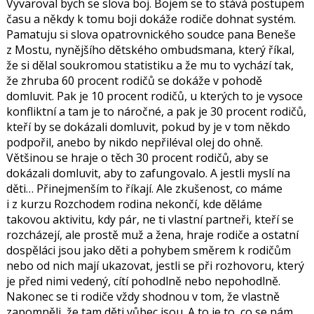
Vyvaroval bych se slova boj. Bojem se to stává postupem
času a někdy k tomu boji dokáže rodiče dohnat systém.
Pamatuju si slova opatrovnického soudce pana Beneše
z Mostu, nynějšího dětského ombudsmana, který říkal,
že si dělal soukromou statistiku a že mu to vychází tak,
že zhruba 60 procent rodičů se dokáže v pohodě
domluvit. Pak je 10 procent rodičů, u kterých to je vysoce
konfliktní a tam je to náročné, a pak je 30 procent rodičů,
kteří by se dokázali domluvit, pokud by je v tom někdo
podpořil, anebo by nikdo nepřiléval olej do ohně.
Většinou se hraje o těch 30 procent rodičů, aby se
dokázali domluvit, aby to zafungovalo. A jestli myslí na
děti… Přinejmenším to říkají. Ale zkušenost, co máme
i z kurzu Rozchodem rodina nekončí, kde děláme
takovou aktivitu, kdy pár, ne ti vlastní partneři, kteří se
rozcházejí, ale prostě muž a žena, hraje rodiče a ostatní
dospěláci jsou jako děti a pohybem směrem k rodičům
nebo od nich mají ukazovat, jestli se při rozhovoru, který
je před nimi vedený, cítí pohodlně nebo nepohodlně.
Nakonec se ti rodiče vždy shodnou v tom, že vlastně
zapomněli, že tam děti vůbec jsou. A to je to, co se nám