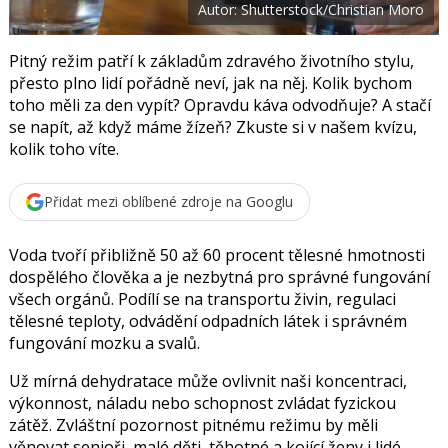
Autor: Shutterstock/Christian Moro
o
o
k
u
Pitný režim patří k základům zdravého životního stylu,
přesto plno lidí pořádně neví, jak na něj. Kolik bychom
toho měli za den vypít? Opravdu káva odvodňuje? A stačí
se napít, až když máme žízeň? Zkuste si v našem kvízu,
kolik toho víte.
Přidat mezi oblíbené zdroje na Googlu
Voda tvoří přibližně 50 až 60 procent tělesné hmotnosti
dospělého člověka a je nezbytná pro správné fungování
všech orgánů. Podílí se na transportu živin, regulaci
tělesné teploty, odvádění odpadních látek i správném
fungování mozku a svalů.
Už mírná dehydratace může ovlivnit naši koncentraci,
výkonnost, náladu nebo schopnost zvládat fyzickou
zátěž. Zvláštní pozornost pitnému režimu by měli
věnovat senioři, malé děti, těhotné a kojící ženy i lidé,