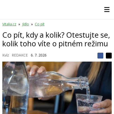
Vitalia.cz
»
Jídlo
»
Co pít
Co pít, kdy a kolik? Otestujte se,
kolik toho víte o pitném režimu
Kvíz
REDAKCE
6. 7. 2026
S
S
S
d
d
d
í
í
í
l
l
e
e
l
j
j
t
e
t
e
e
t
n
n
a
a
F
s
a
í
c
t
e
i
b
X