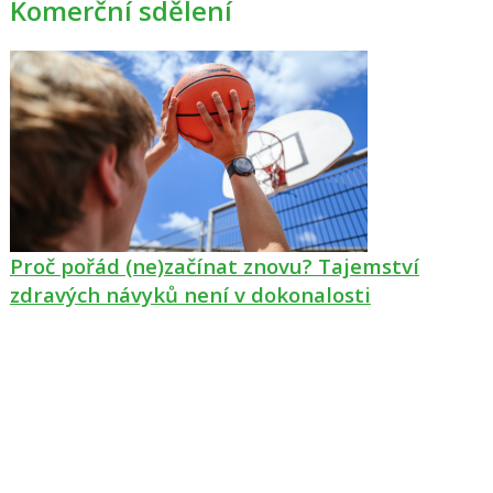
Komerční sdělení
Proč pořád (ne)začínat znovu? Tajemství
zdravých návyků není v dokonalosti