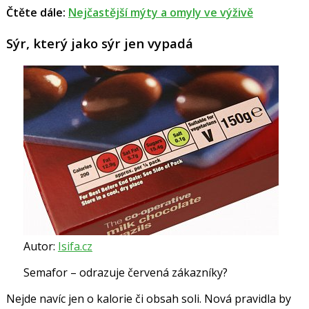
Čtěte dále
:
Nejčastější mýty a omyly ve výživě
Sýr, který jako sýr jen vypadá
Autor:
Isifa.cz
Semafor – odrazuje červená zákazníky?
Nejde navíc jen o kalorie či obsah soli. Nová pravidla by