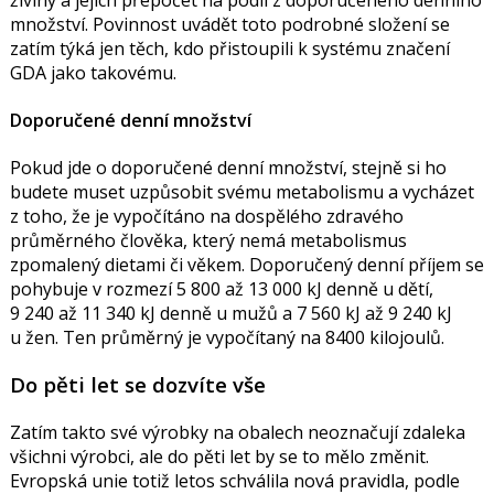
množství. Povinnost uvádět toto podrobné složení se
zatím týká jen těch, kdo přistoupili k systému značení
GDA jako takovému.
Doporučené denní množství
Pokud jde o doporučené denní množství, stejně si ho
budete muset uzpůsobit svému metabolismu a vycházet
z toho, že je vypočítáno na dospělého zdravého
průměrného člověka, který nemá metabolismus
zpomalený dietami či věkem. Doporučený denní příjem se
pohybuje v rozmezí 5 800 až 13 000 kJ denně u dětí,
9 240 až 11 340 kJ denně u mužů a 7 560 kJ až 9 240 kJ
u žen. Ten průměrný je vypočítaný na 8400 kilojoulů.
Do pěti let se dozvíte vše
Zatím takto své výrobky na obalech neoznačují zdaleka
všichni výrobci, ale do pěti let by se to mělo změnit.
Evropská unie totiž letos schválila nová pravidla, podle