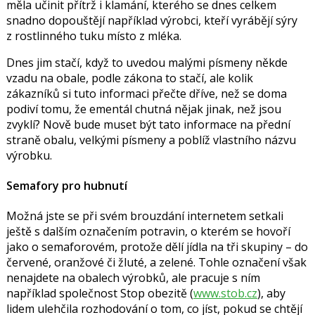
měla učinit přítrž i klamání, kterého se dnes celkem
snadno dopouštějí například výrobci, kteří vyrábějí sýry
z rostlinného tuku místo z mléka.
Dnes jim stačí, když to uvedou malými písmeny někde
vzadu na obale, podle zákona to stačí, ale kolik
zákazníků si tuto informaci přečte dříve, než se doma
podiví tomu, že ementál chutná nějak jinak, než jsou
zvyklí? Nově bude muset být tato informace na přední
straně obalu, velkými písmeny a poblíž vlastního názvu
výrobku.
Semafory pro hubnutí
Možná jste se při svém brouzdání internetem setkali
ještě s dalším označením potravin, o kterém se hovoří
jako o semaforovém, protože dělí jídla na tři skupiny – do
červené, oranžové či žluté, a zelené. Tohle označení však
nenajdete na obalech výrobků, ale pracuje s ním
například společnost Stop obezitě (
www.stob.cz
), aby
lidem ulehčila rozhodování o tom, co jíst, pokud se chtějí