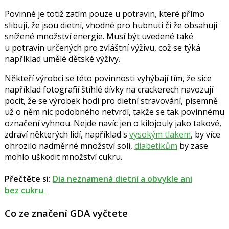
Povinné je totiž zatím pouze u potravin, které přímo
slibují, že jsou dietní, vhodné pro hubnutí či že obsahují
snížené množství energie. Musí být uvedené také
u potravin určených pro zvláštní výživu, což se týká
například umělé dětské výživy.
Někteří výrobci se této povinnosti vyhýbají tím, že sice
například fotografií štíhlé dívky na crackerech navozují
pocit, že se výrobek hodí pro dietní stravování, písemně
už o něm nic podobného netvrdí, takže se tak povinnému
označení vyhnou. Nejde navíc jen o kilojouly jako takové,
zdraví některých lidí, například s
vysokým tlakem
, by více
ohrozilo nadměrné množství soli,
diabetikům
by zase
mohlo uškodit množství cukru.
Přečtěte si:
Dia neznamená dietní a obvykle ani
bez cukru
Co ze značení GDA vyčtete