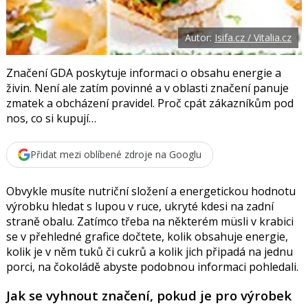
t
e
i
b
X
o
Autor:
Isifa.cz / Vitalia.cz
o
k
u
Značení GDA poskytuje informaci o obsahu energie a
živin. Není ale zatím povinné a v oblasti značení panuje
zmatek a obcházení pravidel. Proč cpát zákazníkům pod
nos, co si kupují…
Přidat mezi oblíbené zdroje na Googlu
Obvykle musíte nutriční složení a energetickou hodnotu
výrobku hledat s lupou v ruce, ukryté kdesi na zadní
straně obalu. Zatímco třeba na některém müsli v krabici
se v přehledné grafice dočtete, kolik obsahuje energie,
kolik je v něm tuků či cukrů a kolik jich připadá na jednu
porci, na čokoládě abyste podobnou informaci pohledali.
Jak se vyhnout značení, pokud je pro výrobek