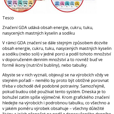
Tesco
Značení GDA udává obsah energie, cukru, tuku,
nasycených mastných kyselin a sodíku
V rámci GDA značení se dále stejným způsobem dozvíte
obsah energie, cukru, tuku, nasycených mastných kyselin
a sodíku (nebo soli) v jedné porci a podíl tohoto množství
v doporučeném denním množství a to rovněž buď ve
formě ikony (nutriční bubliny), nebo tabulky.
Abyste se v nich vyznali, objevují se na výrobcích vždy ve
stejném pořadí – nemělo by proto být obtížné porovnat
třeba v obchodě dvě podobné potraviny. Samozřejmě,
pokud budou obě používat tento systém. Dneska je to
bohužel zatím spíše výjimečné. Krom grafického značení
hledejte na výrobcích i podrobnou tabulku, co všechno a
v jakém poměru výrobek obsahuje – všechny důležité
živiny a jejich přepočet na podíl z doporučeného denního