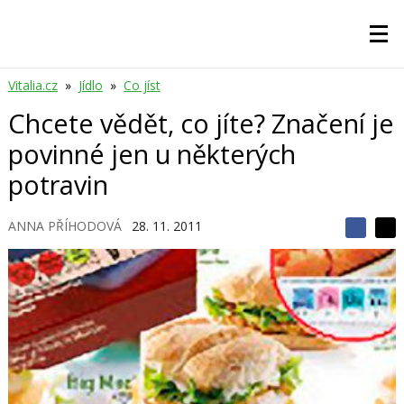
Vitalia.cz
»
Jídlo
»
Co jíst
Chcete vědět, co jíte? Značení je
povinné jen u některých
potravin
ANNA PŘÍHODOVÁ
28. 11. 2011
S
S
S
d
d
d
í
í
í
l
l
e
e
l
j
j
t
e
t
e
e
t
n
n
a
a
F
s
a
í
c