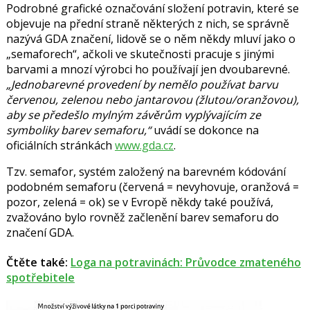
Podrobné grafické označování složení potravin, které se
objevuje na přední straně některých z nich, se správně
nazývá GDA značení, lidově se o něm někdy mluví jako o
„semaforech“, ačkoli ve skutečnosti pracuje s jinými
barvami a mnozí výrobci ho používají jen dvoubarevné.
„Jednobarevné provedení by nemělo používat barvu
červenou, zelenou nebo jantarovou (žlutou/oranžovou),
aby se předešlo mylným závěrům vyplývajícím ze
symboliky barev semaforu,“
uvádí se dokonce na
oficiálních stránkách
www.gda.cz
.
Tzv. semafor, systém založený na barevném kódování
podobném semaforu (červená = nevyhovuje, oranžová =
pozor, zelená = ok) se v Evropě někdy také používá,
zvažováno bylo rovněž začlenění barev semaforu do
značení GDA.
Čtěte také:
Loga na potravinách: Průvodce zmateného
spotřebitele