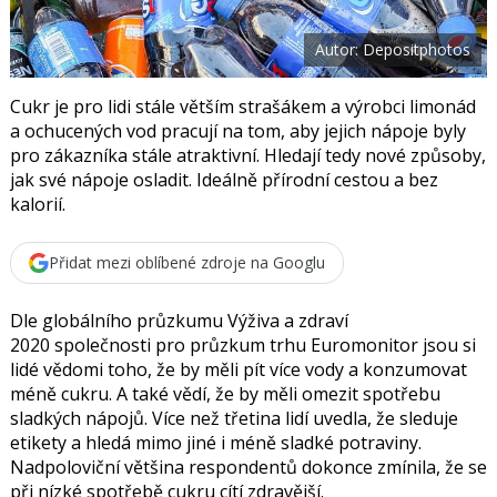
t
e
i
b
X
Autor: Depositphotos
o
o
k
u
Cukr je pro lidi stále větším strašákem a výrobci limonád
a ochucených vod pracují na tom, aby jejich nápoje byly
pro zákazníka stále atraktivní. Hledají tedy nové způsoby,
jak své nápoje osladit. Ideálně přírodní cestou a bez
kalorií.
Přidat mezi oblíbené zdroje na Googlu
Dle globálního průzkumu Výživa a zdraví
2020 společnosti pro průzkum trhu Euromonitor jsou si
lidé vědomi toho, že by měli pít více vody a konzumovat
méně cukru. A také vědí, že by měli omezit spotřebu
sladkých nápojů. Více než třetina lidí uvedla, že sleduje
etikety a hledá mimo jiné i méně sladké potraviny.
Nadpoloviční většina respondentů dokonce zmínila, že se
při nízké spotřebě cukru cítí zdravější.