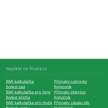
Najdete na Vitalia.cz
BMI kalkulačka
Příznaky cukrovky
Bolest zad
Rýmovník
BMI kalkulačka pro ženy
Příznaky sklerózy
Bolest břicha
Kotvičník
BMI kalkulačka pro muže
Příznaky zápalu plic