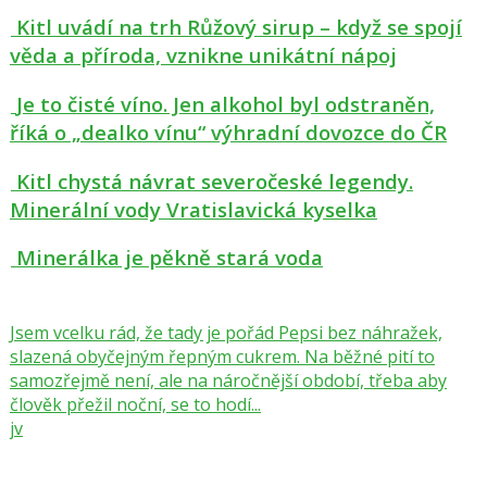
Kitl uvádí na trh Růžový sirup – když se spojí
věda a příroda, vznikne unikátní nápoj
Je to čisté víno. Jen alkohol byl odstraněn,
říká o „dealko vínu“ výhradní dovozce do ČR
Kitl chystá návrat severočeské legendy.
Minerální vody Vratislavická kyselka
Minerálka je pěkně stará voda
Jsem vcelku rád, že tady je pořád Pepsi bez náhražek,
slazená obyčejným řepným cukrem. Na běžné pití to
samozřejmě není, ale na náročnější období, třeba aby
člověk přežil noční, se to hodí...
jv