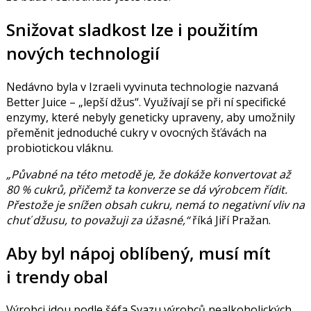
Snižovat sladkost lze i použitím
nových technologií
Nedávno byla v Izraeli vyvinuta technologie nazvaná
Better Juice – „lepší džus“. Využívají se při ní specifické
enzymy, které nebyly geneticky upraveny, aby umožnily
přeměnit jednoduché cukry v ovocných šťávách na
probiotickou vláknu.
„Půvabné na této metodě je, že dokáže konvertovat až
80 % cukrů, přičemž ta konverze se dá výrobcem řídit.
Přestože je snížen obsah cukru, nemá to negativní vliv na
chuť džusu, to považuji za úžasné,“
říká Jiří Pražan.
Aby byl nápoj oblíbený, musí mít
i trendy obal
Výrobci jdou podle šéfa Svazu výrobců nealkoholických