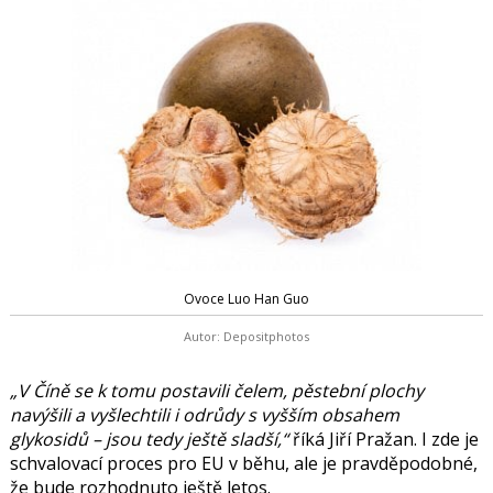
Ovoce Luo Han Guo
Autor: Depositphotos
„V Číně se k tomu postavili čelem, pěstební plochy
navýšili a vyšlechtili i odrůdy s vyšším obsahem
glykosidů – jsou tedy ještě sladší,“
říká Jiří Pražan. I zde je
schvalovací proces pro EU v běhu, ale je pravděpodobné,
že bude rozhodnuto ještě letos.