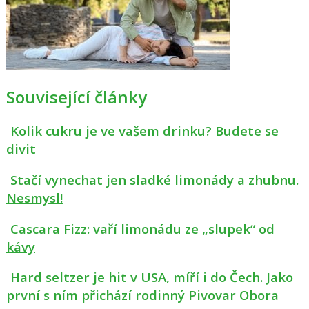
Související články
Kolik cukru je ve vašem drinku? Budete se
divit
Stačí vynechat jen sladké limonády a zhubnu.
Nesmysl!
Cascara Fizz: vaří limonádu ze „slupek“ od
kávy
Hard seltzer je hit v USA, míří i do Čech. Jako
první s ním přichází rodinný Pivovar Obora