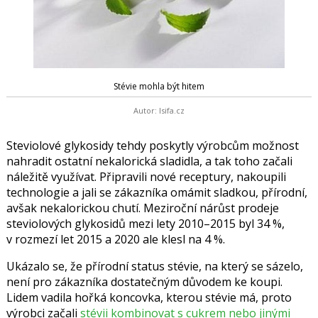
Stévie mohla být hitem
Autor: Isifa.cz
Steviolové glykosidy tehdy poskytly výrobcům možnost
nahradit ostatní nekalorická sladidla, a tak toho začali
náležitě využívat. Připravili nové receptury, nakoupili
technologie a jali se zákazníka omámit sladkou, přírodní,
avšak nekalorickou chutí. Meziroční nárůst prodeje
steviolových glykosidů mezi lety 2010–2015 byl 34 %,
v rozmezí let 2015 a 2020 ale klesl na 4 %.
Ukázalo se, že přírodní status stévie, na který se sázelo,
není pro zákazníka dostatečným důvodem ke koupi.
Lidem vadila hořká koncovka, kterou stévie má, proto
výrobci začali
stévii kombinovat s cukrem nebo jinými