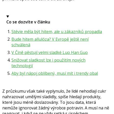
Co se dozvíte v článku
Stévie měla být hitem, ale u zákazníků propadla
Bude hitem allulóza? V Evropě ještě není
schválená
V Číně pěstují velmi sladké Luo Han Guo
Snižovat sladkost lze i použitím nových
technologií
Aby byl nápoj oblíbený, musí mít i trendy obal
Z průzkumu však také vyplynulo, že lidé nehodlají cukr
nahrazovat umělými sladidly, spíše hledají produkty,
které jsou méně doslazovány. To jsou data, která
nemůže ignorovat žádný výrobce potravin. A musí na ně
reagovat, i když se ne vždy setká s úspěchem