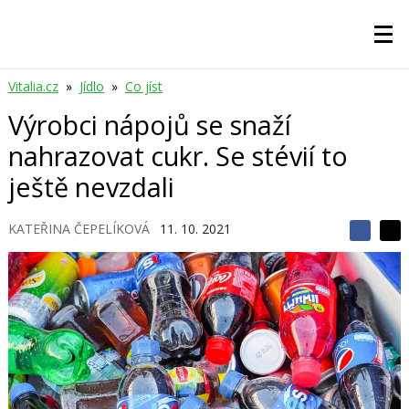
Vitalia.cz
»
Jídlo
»
Co jíst
Výrobci nápojů se snaží
nahrazovat cukr. Se stévií to
ještě nevzdali
KATEŘINA ČEPELÍKOVÁ
11. 10. 2021
S
S
S
d
d
d
í
í
í
l
l
e
e
l
j
j
t
e
t
e
e
t
n
n
a
a
F
s
a
í
c