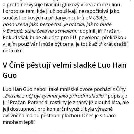
a proto nezvyšuje hladinu glukózy v krvi ani inzulinu.
I proto se tam, kde ji už používají, nezapočítává jako
součást celkových a přidaných cukrů.
„V USA je
posouzena jako bezpečná. Je otázka, jak to bude
v Evropě, stále čeká na schválení,“
doplnil Jiří Pražan.
Pokud však bude allulóza pro EU povolena, překážkou
v jejím používání může být cena, je totiž až třikrát dražší
než cukr.
V Číně pěstují velmi sladké Luo Han
Guo
Luo Han Guo neboli také mnišské ovoce pochází z Číny.
„Extrakt z něj byl vyvinut jako přírodní sladilo,“
popisuje
Jiří Pražan. Potenciál rostliny je známý již dlouhá léta, ale
její dostupnost pro komerční využití byla výrazně
ovlivněna malou pěstební plochou. Dnes je situace
mnohem lepší.