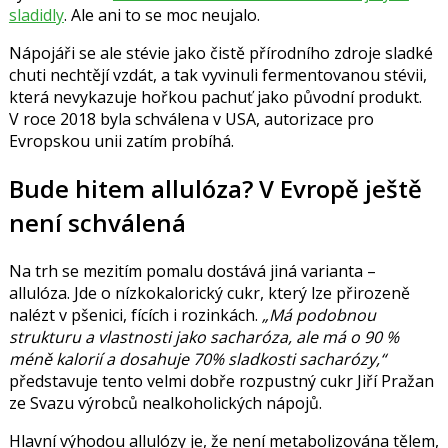
sladidly
. Ale ani to se moc neujalo.
Nápojáři se ale stévie jako čistě přírodního zdroje sladké
chuti nechtějí vzdát, a tak vyvinuli fermentovanou stévii,
která nevykazuje hořkou pachuť jako původní produkt.
V roce 2018 byla schválena v USA, autorizace pro
Evropskou unii zatím probíhá.
Bude hitem allulóza? V Evropě ještě
není schválená
Na trh se mezitím pomalu dostává jiná varianta –
allulóza. Jde o nízkokalorický cukr, který lze přirozeně
nalézt v pšenici, fících i rozinkách.
„Má podobnou
strukturu a vlastnosti jako sacharóza, ale má o 90 %
méně kalorií a dosahuje 70% sladkosti sacharózy,“
představuje tento velmi dobře rozpustný cukr
Jiří Pražan
ze Svazu výrobců nealkoholických nápojů.
Hlavní výhodou allulózy je, že není metabolizována tělem,