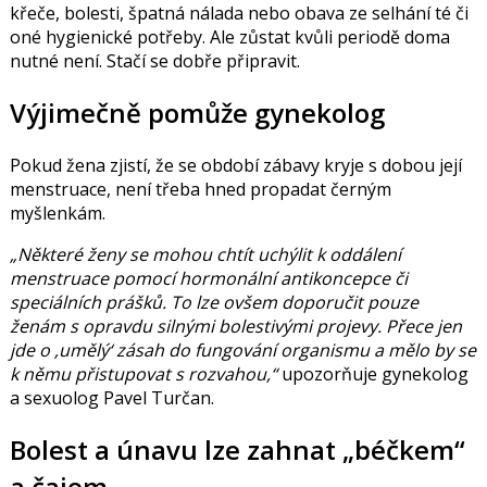
křeče, bolesti, špatná nálada nebo obava ze selhání té či
oné hygienické potřeby. Ale zůstat kvůli periodě doma
nutné není. Stačí se dobře připravit.
Výjimečně pomůže gynekolog
Pokud žena zjistí, že se období zábavy kryje s dobou její
menstruace, není třeba hned propadat černým
myšlenkám.
„Některé ženy se mohou chtít uchýlit k oddálení
menstruace pomocí hormonální antikoncepce či
speciálních prášků. To lze ovšem doporučit pouze
ženám s opravdu silnými bolestivými projevy. Přece jen
jde o ‚umělý‘ zásah do fungování organismu a mělo by se
k němu přistupovat s rozvahou,“
upozorňuje gynekolog
a sexuolog
Pavel Turčan
.
Bolest a únavu lze zahnat „béčkem“
a čajem