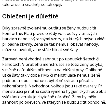
tolerance, a snadněji se tak opijí.
Oblečení je důležité
Díky správně zvolenému outfitu se ženy budou cítit
komfortně. Platí pravidlo vždy volit oděvy v tmavých
barvách nebo s výraznými vzory, na kterých nejsou vidět
případné skvrny. Žena se tak nemusí obávat nehody,
může se uvolnit, a ne stále hlídat své šaty.
Zároveň není vhodné sáhnout po upnutých šatech či
kalhotách. V průběhu menstruace se totiž ženy potýkají
s mírně nafouklým břichem a nateklými prsy. Oblíbené
úzké šaty tak v době PMS či menstruace nemusí ženě
padnout nebo ji mohou zbytečně svírat a působit
nekomfortně. Nevhodnou volbou jsou také overaly. Při
menstruaci je nutná častá výměna hygienických potřeb a
svlékání overalu je zbytečně náročné. Ženy by měly
sáhnout po oděvech, ve kterých se budou cítit pohodlně.