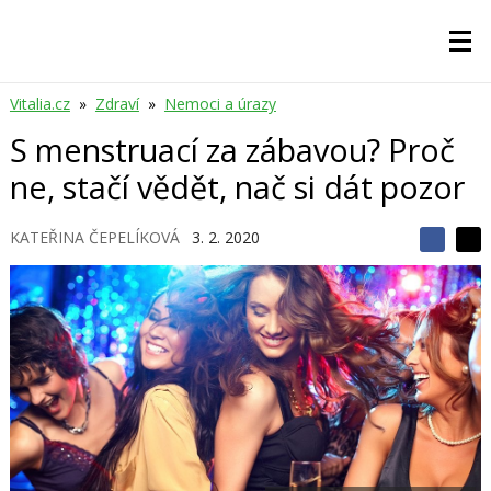
Vitalia.cz
»
Zdraví
»
Nemoci a úrazy
S menstruací za zábavou? Proč
ne, stačí vědět, nač si dát pozor
KATEŘINA ČEPELÍKOVÁ
3. 2. 2020
S
S
S
d
d
d
í
í
í
l
l
e
e
l
j
j
t
e
t
e
e
t
n
n
a
a
F
s
a
í
c
t
e
i
b
X