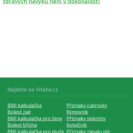
zdravých návyků není v dokonalosti
Najdete na Vitalia.cz
BMI kalkulačka
Příznaky cukrovky
Bolest zad
Rýmovník
BMI kalkulačka pro ženy
Příznaky sklerózy
Bolest břicha
Kotvičník
BMI kalkulačka pro muže
Příznaky zápalu plic