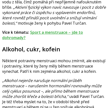
vodu z těla, čímž pomáhá při nepříjemně nafouknutém
břiše.
„Aktivní fyzický výkon navíc navozuje i pocit z dobře
vykonané práce či úspěchu s vyplavením endorfinů,
které rovněž přináší pocit uvolnění a snižují vnímání
bolesti,“
motivuje ženy k pohybu Pavel Turčan.
Více k tématu:
Sport a menstruace – jde to
dohromady?
Alkohol, cukr, kofein
Některé potraviny menstruaci mohou zmírnit, ale existují
i potraviny, které by ženy měly během menstruace
vynechat. Patří k nim zejména alkohol, cukr a kofein.
„Alkohol nejenže narušuje normální průběh
menstruace – narušením hormonální rovnováhy může
celý cyklus posunout –, ale přímo během menstruace
může zhoršit křeče a bolesti břicha,“
uvádí Pavel Turčan.
Je též třeba myslet na to, že v období těsně před
menstruací a během ní se u žen snižuje alkoholová