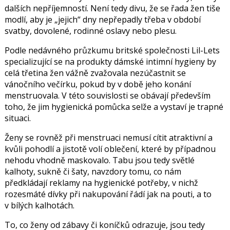
dalších nepříjemností. Není tedy divu, že se řada žen tiše
modlí, aby je „jejich“ dny nepřepadly třeba v období
svatby, dovolené, rodinné oslavy nebo plesu.
Podle nedávného průzkumu britské společnosti Lil-Lets
specializující se na produkty dámské intimní hygieny by
celá třetina žen vážně zvažovala nezúčastnit se
vánočního večírku, pokud by v době jeho konání
menstruovala. V této souvislosti se obávají především
toho, že jim hygienická pomůcka selže a vystaví je trapné
situaci.
Ženy se rovněž při menstruaci nemusí cítit atraktivní a
kvůli pohodlí a jistotě volí oblečení, které by případnou
nehodu vhodně maskovalo. Tabu jsou tedy světlé
kalhoty, sukně či šaty, navzdory tomu, co nám
předkládají reklamy na hygienické potřeby, v nichž
rozesmáté dívky při nakupování řádí jak na pouti, a to
v bílých kalhotách.
To, co ženy od zábavy či koníčků odrazuje, jsou tedy