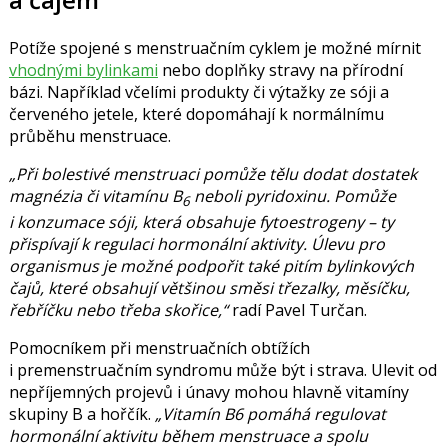
Potíže spojené s menstruačním cyklem je možné mírnit
vhodnými bylinkami
nebo doplňky stravy na přírodní
bázi. Například včelími produkty či výtažky ze sóji a
červeného jetele, které dopomáhají k normálnímu
průběhu menstruace.
„Při bolestivé menstruaci pomůže tělu dodat dostatek
magnézia či vitamínu B
neboli pyridoxinu. Pomůže
6
i konzumace sóji, která obsahuje fytoestrogeny – ty
přispívají k regulaci hormonální aktivity. Úlevu pro
organismus je možné podpořit také pitím bylinkových
čajů, které obsahují většinou směsi třezalky, měsíčku,
řebříčku nebo třeba skořice,“
radí Pavel Turčan.
Pomocníkem při menstruačních obtížích
i premenstruačním syndromu může být i strava. Ulevit od
nepříjemných projevů i únavy mohou hlavně vitamíny
skupiny B a hořčík.
„Vitamín B6 pomáhá regulovat
hormonální aktivitu během menstruace a spolu