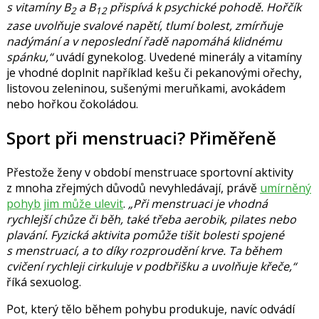
s vitamíny B
a B
přispívá k psychické pohodě. Hořčík
2
12
zase uvolňuje svalové napětí, tlumí bolest, zmírňuje
nadýmání a v neposlední řadě napomáhá klidnému
spánku,“
uvádí gynekolog. Uvedené minerály a vitamíny
je vhodné doplnit například kešu či pekanovými ořechy,
listovou zeleninou, sušenými meruňkami, avokádem
nebo hořkou čokoládou.
Sport při menstruaci? Přiměřeně
Přestože ženy v období menstruace sportovní aktivity
z mnoha zřejmých důvodů nevyhledávají, právě
umírněný
pohyb jim může ulevit
.
„Při menstruaci je vhodná
rychlejší chůze či běh, také třeba aerobik, pilates nebo
plavání. Fyzická aktivita pomůže tišit bolesti spojené
s menstruací, a to díky rozproudění krve. Ta během
cvičení rychleji cirkuluje v podbřišku a uvolňuje křeče,“
říká sexuolog.
Pot, který tělo během pohybu produkuje, navíc odvádí