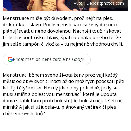
Autor:
Depositphotos.com
o
o
k
u
Menstruace může být důvodem, proč nejít na ples,
diskotéku, oslavu. Podle menstruace si ženy dokonce
plánují svatbu nebo dovolenou. Nechtějí totiž riskovat
bolesti v podbřišku, hlavy, špatnou náladu nebo to, že
jim selže tampón či vložka v tu nejméně vhodnou chvíli.
Přidat mezi oblíbené zdroje na Googlu
Menstruaci během svého života ženy prožívají každý
měsíc od obvyklých třinácti až do možných padesáti pěti
let. Tj. i čtyřicet let. Někdy jde o dny poklidné, jindy se
musí smířit s bolestivou menstruací, která je upoutá
doma s tabletkou proti bolesti. Jde bolesti nějak šetrně
mírnit? A jak si užít oslavu, plánovaný večírek či ples
i během svých dnů?