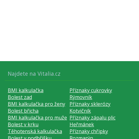
Najdete na Vitalia.cz
BMI kalkulačka
Příznaky cukrovky
Bolest zad
Rýmovník
BMI kalkulačka pro ženy
Příznaky sklerózy
Bolest břicha
Kotvičník
BMI kalkulačka pro muže
Příznaky zápalu plic
Bolest v krku
Heřmánek
Těhotenská kalkulačka
Příznaky chřipky
Bolest v podbřišku
Rozmarýn