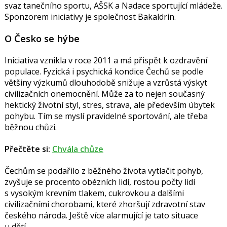
svaz tanečního sportu, AŠSK a Nadace sportující mládeže.
Sponzorem iniciativy je společnost Bakaldrin.
O Česko se hýbe
Iniciativa vznikla v roce 2011 a má přispět k ozdravění
populace. Fyzická i psychická kondice Čechů se podle
většiny výzkumů dlouhodobě snižuje a vzrůstá výskyt
civilizačních onemocnění. Může za to nejen současný
hektický životní styl, stres, strava, ale především úbytek
pohybu. Tím se myslí pravidelné sportování, ale třeba
běžnou chůzi.
Přečtěte si
:
Chvála chůze
Čechům se podařilo z běžného života vytlačit pohyb,
zvyšuje se procento obézních lidí, rostou počty lidí
s vysokým krevním tlakem, cukrovkou a dalšími
civilizačními chorobami, které zhoršují zdravotní stav
českého národa. Ještě více alarmující je tato situace
u dětí.