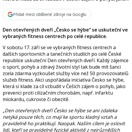
o
o
k
Přidat mezi oblíbené zdroje na Googlu
u
Den otevřených dveří „Česko se hýbe“ se uskuteční ve
vybraných fitness centrech po celé republice.
V sobotu 17. září se ve vybraných fitness centrech a
dalších sportovních a tanečních studiích po celé České
republice uskuteční Den otevřených dveří. Každý zájemce
o sport, pohyb a zdravý životní styl tak bude mít šanci
zcela zdarma vyzkoušet služby více než 50 provozovatelů
služeb fitness. Akci uspořádala iniciativa Česko se hýbe,
která si klade za cíl vzbudit v Češích zájem o pohyb, jako
prevenci proti cilizačním chorobám, např. infarktu
miokardu, cukrovce či obezitě.
„Den otevřených dveří Česko se hýbe se ani zdaleka
netýká pouze těch, co mají ke sportu kladný vztah a
pravidelně ho praktikují. Naopak. Naším cílem je oslovit
lidi, kteří se pravidelné fyzické aktivitě z nejrůznějších