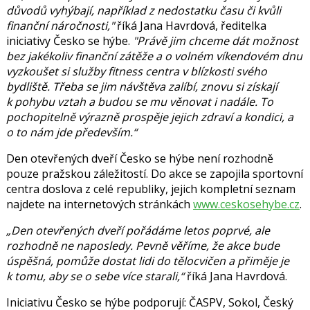
důvodů vyhýbají, například z nedostatku času či kvůli
finanční náročnosti,"
říká
Jana Havrdová
, ředitelka
iniciativy Česko se hýbe.
"Právě jim chceme dát možnost
bez jakékoliv finanční zátěže a o volném víkendovém dnu
vyzkoušet si služby fitness centra v blízkosti svého
bydliště. Třeba se jim návštěva zalíbí, znovu si získají
k pohybu vztah a budou se mu věnovat i nadále. To
pochopitelně výrazně prospěje jejich zdraví a kondici, a
o to nám jde především.“
Den otevřených dveří Česko se hýbe není rozhodně
pouze pražskou záležitostí. Do akce se zapojila sportovní
centra doslova z celé republiky, jejich kompletní seznam
najdete na internetových stránkách
www.ceskosehybe.cz
.
„Den otevřených dveří pořádáme letos poprvé, ale
rozhodně ne naposledy. Pevně věříme, že akce bude
úspěšná, pomůže dostat lidi do tělocvičen a přiměje je
k tomu, aby se o sebe více starali,“
říká Jana Havrdová.
Iniciativu Česko se hýbe podporují: ČASPV, Sokol, Český