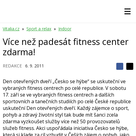
Vitalia.cz
»
Sport a relax
»
Indoor
Více než padesát fitness center
zdarma!
REDAKCE
6. 9. 2011
S
S
S
d
d
d
í
Den otevřených dveří „Česko se hýbe“ se uskuteční ve
í
í
l
l
vybraných fitness centrech po celé republice. V sobotu
e
e
l
j
17. září se ve vybraných fitness centrech a dalších
j
t
e
t
sportovních a tanečních studiích po celé České republice
e
e
t
uskuteční Den otevřených dveří. Každý zájemce o sport,
n
n
a
a
pohyb a zdravý životní styl tak bude mít šanci zcela
F
s
zdarma vyzkoušet služby více než 50 provozovatelů
a
í
c
t
služeb fitness. Akci uspořádala iniciativa Česko se hýbe,
e
i
která si klade za cíl vzbudit v Češích zájem o pohyb, jako…
b
X