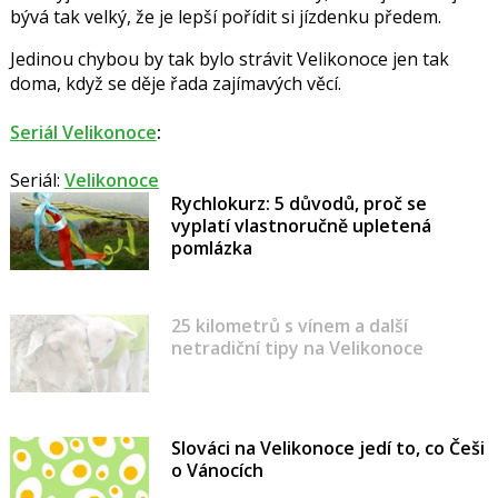
bývá tak velký, že je lepší pořídit si jízdenku předem.
Jedinou chybou by tak bylo strávit Velikonoce jen tak
doma, když se děje řada zajímavých věcí.
Seriál Velikonoce
:
Seriál:
Velikonoce
Rychlokurz: 5 důvodů, proč se
vyplatí vlastnoručně upletená
pomlázka
25 kilometrů s vínem a další
netradiční tipy na Velikonoce
Slováci na Velikonoce jedí to, co Češi
o Vánocích