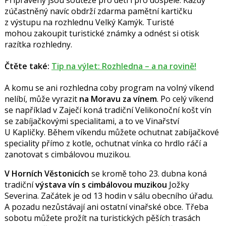
zúčastněný navíc obdrží zdarma pamětní kartičku
z výstupu na rozhlednu Velký Kamýk. Turisté
mohou zakoupit turistické známky a odnést si otisk
razítka rozhledny.
Čtěte také:
Tip na výlet: Rozhledna – a na rovině!
A komu se ani rozhledna coby program na volný víkend
nelíbí, může vyrazit
na Moravu
za vínem
. Po celý víkend
se například v Zaječí koná tradiční Velikonoční košt vín
se zabíjačkovými specialitami, a to ve Vinařství
U Kapličky. Během víkendu můžete ochutnat zabíjačkové
speciality přímo z kotle, ochutnat vínka co hrdlo ráčí a
zanotovat s cimbálovou muzikou.
V Horních Věstonicích
se kromě toho 23. dubna koná
tradiční
výstava vín
s cimbálovou muzikou
Jožky
Severina. Začátek je od 13 hodin v sálu obecního úřadu.
A pozadu nezůstávají ani ostatní vinařské obce. Třeba
sobotu můžete prožít na turistických pěších trasách