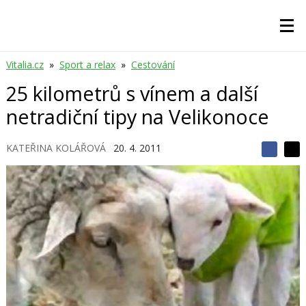
Vitalia.cz
»
Sport a relax
»
Cestování
25 kilometrů s vínem a další
netradiční tipy na Velikonoce
KATEŘINA KOLÁŘOVÁ
20. 4. 2011
S
S
S
d
d
d
í
í
í
l
l
e
e
l
j
j
t
e
t
e
e
t
n
n
a
a
F
s
a
í
c
t
e
i
b
X