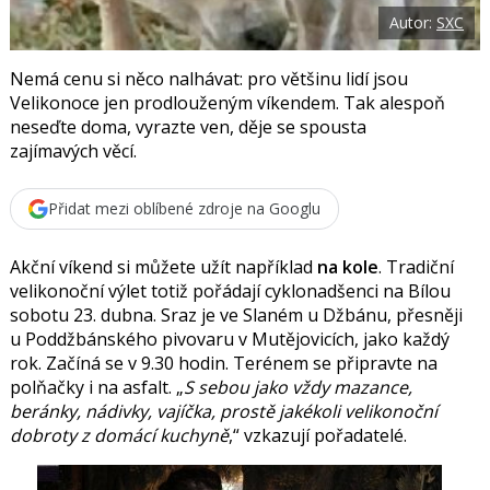
o
Autor:
SXC
o
k
u
Nemá cenu si něco nalhávat: pro většinu lidí jsou
Velikonoce jen prodlouženým víkendem. Tak alespoň
neseďte doma, vyrazte ven, děje se spousta
zajímavých věcí.
Přidat mezi oblíbené zdroje na Googlu
Akční víkend si můžete užít například
na kole
. Tradiční
velikonoční výlet totiž pořádají cyklonadšenci na Bílou
sobotu 23. dubna. Sraz je ve Slaném u Džbánu, přesněji
u Poddžbánského pivovaru v Mutějovicích, jako každý
rok. Začíná se v 9.30 hodin. Terénem se připravte na
polňačky i na asfalt. „
S sebou jako vždy mazance,
beránky, nádivky, vajíčka, prostě jakékoli velikonoční
dobroty z domácí kuchyně
,“ vzkazují pořadatelé.