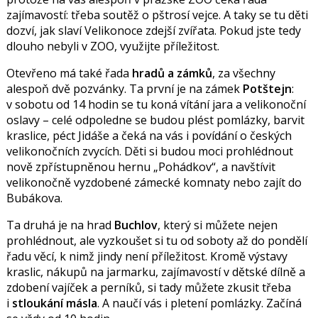
zajímavostí: třeba soutěž o pštrosí vejce. A taky se tu děti
dozví, jak slaví Velikonoce zdejší zvířata. Pokud jste tedy
dlouho nebyli v ZOO, využijte příležitost.
Otevřeno má také řada
hradů a zámků
, za všechny
alespoň dvě pozvánky. Ta první je na zámek
Potštejn
:
v sobotu od 14 hodin se tu koná vítání jara a velikonoční
oslavy – celé odpoledne se budou plést pomlázky, barvit
kraslice, péct Jidáše a čeká na vás i povídání o českých
velikonočních zvycích. Děti si budou moci prohlédnout
nově zpřístupněnou hernu „Pohádkov“, a navštívit
velikonočně vyzdobené zámecké komnaty nebo zajít do
Bubákova.
Ta druhá je na hrad
Buchlov
, který si můžete nejen
prohlédnout, ale vyzkoušet si tu od soboty až do pondělí
řadu věcí, k nimž jindy není příležitost. Kromě výstavy
kraslic, nákupů na jarmarku, zajímavostí v dětské dílně a
zdobení vajíček a perníků, si tady můžete zkusit třeba
i
stloukání másla
. A naučí vás i pletení pomlázky. Začíná