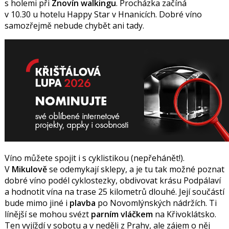
s holemi při
Znovín walkingu
. Procházka začíná
v 10.30 u hotelu Happy Star v Hnanicích. Dobré víno
samozřejmě nebude chybět ani tady.
Víno můžete spojit i s cyklistikou (nepřehánět!).
V
Mikulově
se odemykají sklepy, a je tu tak možné poznat
dobré víno podél cyklostezky, obdivovat krásu Podpálaví
a hodnotit vína na trase 25 kilometrů dlouhé. Její součástí
bude mimo jiné i
plavba
po Novomlýnských nádržích. Ti
línější se mohou svézt
parním vláčkem
na Křivoklátsko.
Ten vyjíždí v sobotu a v neděli z Prahy, ale zájem o něj