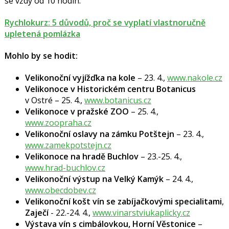
se vždy od 10 hodin.
Rychlokurz: 5 důvodů, proč se vyplatí vlastnoručně
upletená pomlázka
Mohlo by se hodit:
Velikonoční vyjížďka na kole
– 23. 4.,
www.nakole.cz
Velikonoce v Historickém centru Botanicus
v Ostré – 25. 4.,
www.botanicus.cz
Velikonoce v pražské ZOO
– 25. 4.,
www.zoopraha.cz
Velikonoční oslavy na zámku Potštejn
– 23. 4.,
www.zamekpotstejn.cz
Velikonoce na hradě Buchlov
– 23.-25. 4.,
www.hrad-buchlov.cz
Velikonoční výstup na Velký Kamýk
– 24. 4.,
www.obecdobev.cz
Velikonoční košt vín se zabíjačkovými specialitami
,
Zaječí
- 22.-24. 4.,
www.vinarstviukaplicky.cz
Výstava vín
s cimbálovkou, Horní Věstonice
–