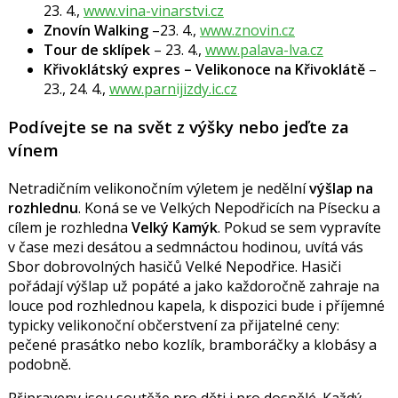
23. 4.,
www.vina-vinarstvi.cz
Znovín Walking
–23. 4.,
www.znovin.cz
Tour de sklípek
– 23. 4.,
www.palava-lva.cz
Křivoklátský expres – Velikonoce na Křivoklátě
–
23., 24. 4.,
www.parnijizdy.ic.cz
Podívejte se na svět z výšky nebo jeďte za
vínem
Netradičním velikonočním výletem je nedělní
výšlap na
rozhlednu
. Koná se ve Velkých Nepodřicích na Písecku a
cílem je rozhledna
Velký Kamýk
. Pokud se sem vypravíte
v čase mezi desátou a sedmnáctou hodinou, uvítá vás
Sbor dobrovolných hasičů Velké Nepodřice. Hasiči
pořádají výšlap už popáté a jako každoročně zahraje na
louce pod rozhlednou kapela, k dispozici bude i příjemné
typicky velikonoční občerstvení za přijatelné ceny:
pečené prasátko nebo kozlík, bramboráčky a klobásy a
podobně.
Připraveny jsou soutěže pro děti i pro dospělé. Každý