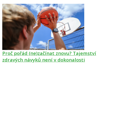
Proč pořád (ne)začínat znovu? Tajemství
zdravých návyků není v dokonalosti