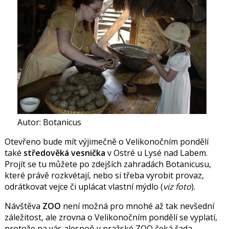
Autor: Botanicus
Otevřeno bude mít výjimečně o Velikonočním pondělí
také
středověká vesnička
v Ostré u Lysé nad Labem.
Projít se tu můžete po zdejších zahradách Botanicusu,
které právě rozkvétají, nebo si třeba vyrobit provaz,
odrátkovat vejce či uplácat vlastní mýdlo (
viz foto
).
Návštěva
ZOO
není možná pro mnohé až tak nevšední
záležitost, ale zrovna o Velikonočním pondělí se vyplatí,
protože na vás alespoň v pražské ZOO čeká řada