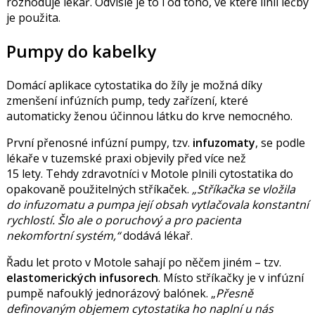
rozhoduje lékař. Odvislé je to i od toho, ve které linii léčby
je použita.
Pumpy do kabelky
Domácí aplikace cytostatika do žíly je možná díky
zmenšení infúzních pump, tedy zařízení, které
automaticky ženou účinnou látku do krve nemocného.
První přenosné infúzní pumpy, tzv.
infuzomaty
, se podle
lékaře v tuzemské praxi objevily před více než
15 lety.
Tehdy zdravotníci v Motole plnili cytostatika do
opakovaně použitelných stříkaček.
Stříkačka se vložila
do infuzomatu a pumpa její obsah vytlačovala konstantní
rychlostí. Šlo ale o poruchový a pro pacienta
nekomfortní systém,
dodává lékař.
Řadu let proto v Motole sahají po něčem jiném – tzv.
elastomerických infusorech
. Místo stříkačky je v infúzní
pumpě nafouklý jednorázový balónek.
Přesně
definovaným objemem cytostatika ho naplní u nás