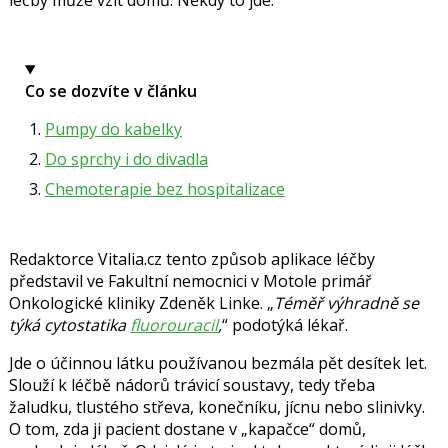
léčby může vzít domů. Někdy to jde.
Co se dozvíte v článku
Pumpy do kabelky
Do sprchy i do divadla
Chemoterapie bez hospitalizace
Redaktorce Vitalia.cz tento způsob aplikace léčby
představil ve Fakultní nemocnici v Motole primář
Onkologické kliniky
Zdeněk Linke
.
Téměř výhradně se
týká cytostatika
fluorouracil
,
podotýká lékař.
Jde o účinnou látku používanou
bezmála pět desítek let.
Slouží k léčbě nádorů trávicí soustavy, tedy třeba
žaludku, tlustého střeva, konečníku, jícnu nebo slinivky.
O tom, zda ji pacient dostane v
kapačce
domů,