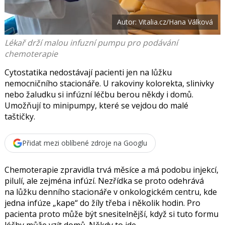
t
e
i
b
X
Autor: Vitalia.cz/Hana Válková
o
o
k
Lékař drží malou infuzní pumpu pro podávání
u
chemoterapie
Cytostatika nedostávají pacienti jen na lůžku
nemocničního stacionáře. U rakoviny kolorekta, slinivky
nebo žaludku si infúzní léčbu berou někdy i domů.
Umožňují to minipumpy, které se vejdou do malé
taštičky.
Přidat mezi oblíbené zdroje na Googlu
Chemoterapie zpravidla trvá měsíce a má podobu
injekcí,
pilulí, ale zejména infúzí.
Nezřídka se proto odehrává
na
lůžku denního stacionáře v onkologickém centru, kde
jedna infúze
kape
do žíly třeba i několik hodin. Pro
pacienta proto může být snesitelnější, když si tuto formu