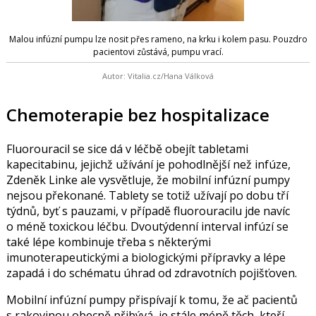
Malou infúzní pumpu lze nosit přes rameno, na krku i kolem pasu. Pouzdro
pacientovi zůstává, pumpu vrací.
Autor: Vitalia.cz/Hana Válková
Chemoterapie bez hospitalizace
Fluorouracil se sice dá v léčbě obejít tabletami
kapecitabinu, jejichž užívání je pohodlnější než inf
ú
ze,
Zdeněk Linke ale vysvětluje, že mobilní inf
ú
zní pumpy
nejsou překonané. Tablety se totiž užívají po dobu tří
týdnů, byť s pauzami, v případě fluorouracilu jde navíc
o méně toxickou léčbu. Dvoutýdenní interval infúzí se
také lépe kombinuje třeba s některými
imunoterapeutickými a biologickými přípravky a lépe
zapadá i do schématu úhrad od zdravotních pojišťoven.
Mobilní inf
ú
zní pumpy přispívají k tomu, že ač pacientů
s rakovinou obecně přibývá, je stále méně těch, kteří