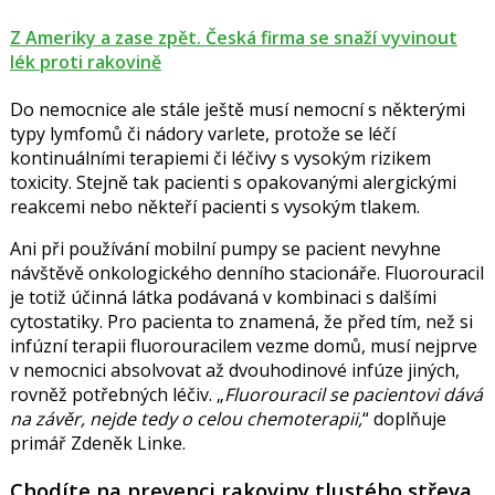
Z Ameriky a zase zpět. Česká firma se snaží vyvinout
lék proti rakovině
Do nemocnice ale stále ještě musí nemocní s některými
typy lymfomů či nádory varlete, protože se léčí
kontinuálními terapiemi či léčivy s vysokým rizikem
toxicity. Stejně tak pacienti s opakovanými alergickými
reakcemi nebo někteří pacienti s vysokým tlakem.
Ani při používání mobilní pumpy se pacient nevyhne
návštěvě onkologického denního stacionáře. F
luorouracil
je totiž účinná látka podávaná v kombinaci s dalšími
cytostatiky. Pro pacienta to znamená, že před tím, než si
inf
ú
zní terapii fluorouracilem vezme domů, musí nejprve
v nemocnici absolvovat až dvouhodinové inf
ú
ze jiných,
rovněž potřebných léčiv.
Fluorouracil se pacientovi dává
na závěr, nejde tedy o celou chemoterapii,
doplňuje
primář Zdeněk Linke.
Chodíte na prevenci rakoviny tlustého střeva