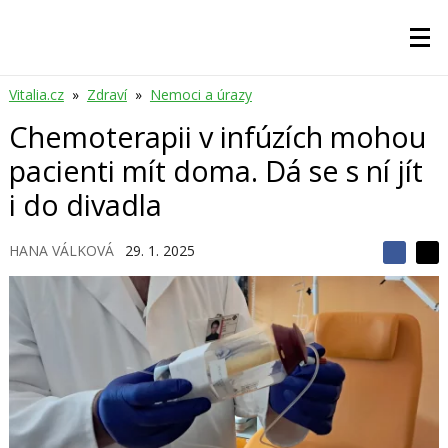
Vitalia.cz
»
Zdraví
»
Nemoci a úrazy
Chemoterapii v infúzích mohou
pacienti mít doma. Dá se s ní jít
i do divadla
HANA VÁLKOVÁ
29. 1. 2025
S
S
S
d
d
d
í
í
í
l
l
e
e
l
j
j
t
e
t
e
e
t
n
n
a
a
F
s
a
í
c