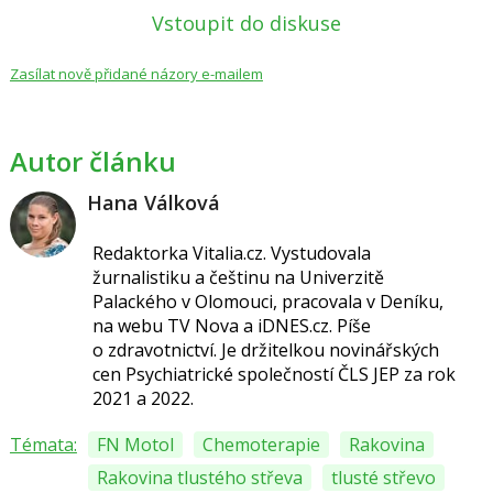
Vstoupit do diskuse
Zasílat nově přidané názory e-mailem
Autor článku
Hana Válková
Redaktorka Vitalia.cz.
Vystudovala
žurnalistiku a češtinu na Univerzitě
Palackého v Olomouci, pracovala v Deníku,
na webu TV Nova a iDNES.cz. Píše
o
zdravotnictví.
Je držitelkou novinářských
cen
Psychiatrické společností ČLS JEP za
rok
2021 a 2022.
Témata:
FN Motol
Chemoterapie
Rakovina
Rakovina tlustého střeva
tlusté střevo