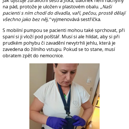
Jak ujišťuje zdravotní sestra
Jitka
, balónek není náchylný
na pád, protože je uložen v plastovém obalu.
Naši
pacienti s ním chodí do divadla, vaří, pečou, prostě dělají
všechno jako bez něj,
vyjmenovává sestřička.
S mobilní pumpou se pacienti mohou také sprchovat, při
spaní si ji vloží pod polštář. Musí si ale hlídat, aby si při
prudkém pohybu či zavadění nevytrhli jehlu, která je
zavedena do žilního vstupu. Pokud se to stane, musí
obratem zpět do nemocnice.