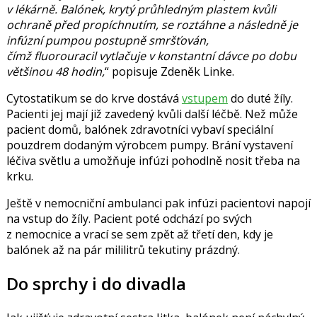
v lékárně. Balónek, krytý průhledným plastem kvůli
ochraně před propíchnutím, se roztáhne a následně je
infúzní pumpou postupně smršťován,
čímž f
luorouracil
vytlačuje v konstantní dávce po dobu
většinou 48 hodin,
popisuje Zdeněk Linke.
Cytostatikum se do krve dostává
vstupem
do duté žíly.
Pacienti jej mají již zavedený kvůli další léčbě. Než může
pacient domů, balónek zdravotníci vybaví speciální
pouzdrem
dodaným výrobcem pumpy
. Brání vystavení
léčiva světlu a umožňuje infúzi pohodlně nosit třeba na
krku.
Ještě v nemocniční ambulanci pak inf
ú
zi pacientovi napojí
na vstup do žíly.
Pacient poté odchází po svých
z nemocnice a vrací se sem zpět až třetí den, kdy je
balónek až na pár mililitrů tekutiny prázdný.
Do sprchy i do divadla