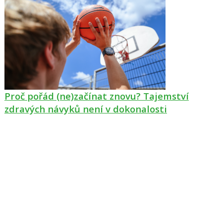
Proč pořád (ne)začínat znovu? Tajemství
zdravých návyků není v dokonalosti