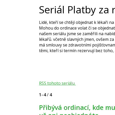
Seriál Platby za
Lidé, kteří se chtějí objednat k lékaři 
Mohou do ordinace volat či se objednat 
našem seriálu jsme se zaměřili na nabí
lékařů. včetně slavných jmen, ovšem za s
má smlouvy se zdravotními pojišťovnami
těmi, kteří si termín rezervují bez toho, 
RSS tohoto seriálu
1
–
4
/
4
Přibývá ordinací, kde musíte platit. Někde se bez peněz