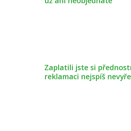
už ani neobjednáte
Zaplatili jste si přednostní termín u lékaře? S webem
reklamaci nejspíš nevyře