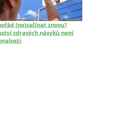
pořád (ne)začínat znovu?
ství zdravých návyků není
onalosti