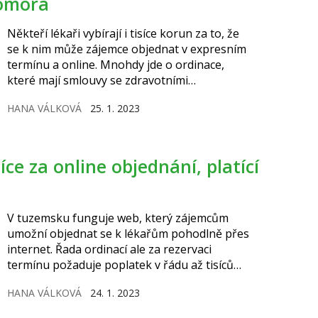
komora
Někteří lékaři vybírají i tisíce korun za to, že
se k nim může zájemce objednat v expresním
termínu a online. Mnohdy jde o ordinace,
které mají smlouvy se zdravotními
pojišťovnami a platící klienti se objednávají na
HANA VÁLKOVÁ
25. 1. 2023
běžné ordinační hodiny. Podle lékařské
komory etiku nejspíš neporušují, z hlediska
zákona je však takové chování v určitých
situacích za hranou.
V tuzemsku funguje web, který zájemcům
umožní objednat se k lékařům pohodlně přes
internet. Řada ordinací ale za rezervaci
termínu požaduje poplatek v řádu až tisíců
korun. Někdy v případech, kdy mají smlouvy
HANA VÁLKOVÁ
24. 1. 2023
se zdravotními pojišťovnami a platící klienti se
objednávají do běžného provozu. Jak zjistila