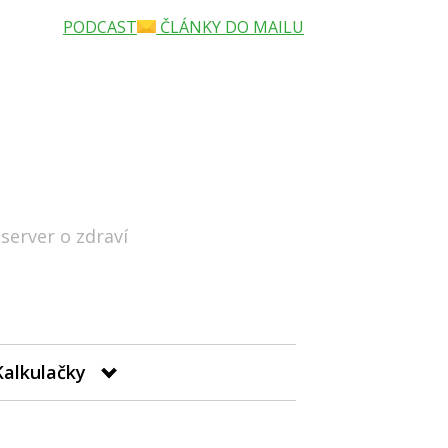
PODCAST
ČLÁNKY DO MAILU
 server o zdraví
Hledat
Kalkulačky