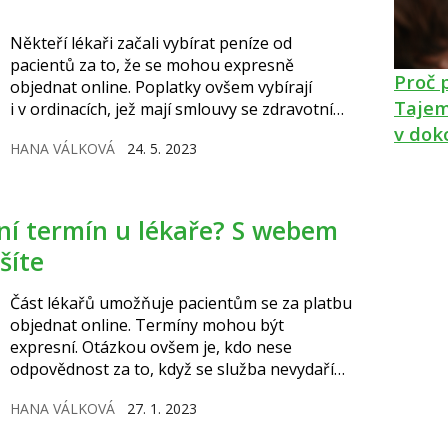
Někteří lékaři začali vybírat peníze od
pacientů za to, že se mohou expresně
Proč 
objednat online. Poplatky ovšem vybírají
Tajem
i v ordinacích, jež mají smlouvy se zdravotními
pojišťovnami. A platící pacienty zařazují do
v dok
HANA VÁLKOVÁ
24. 5. 2023
běžných ordinačních hodin. Server Vitalia.cz
zmapoval případ, kdy se bez placení za termín
k lékaři vůbec nelze objednat.
šíte
Část lékařů umožňuje pacientům se za platbu
objednat online. Termíny mohou být
expresní. Otázkou ovšem je, kdo nese
odpovědnost za to, když se služba nevydaří
podle představ klienta. Portál, jenž má
HANA VÁLKOVÁ
27. 1. 2023
z plateb provize, to nejspíš nebude.