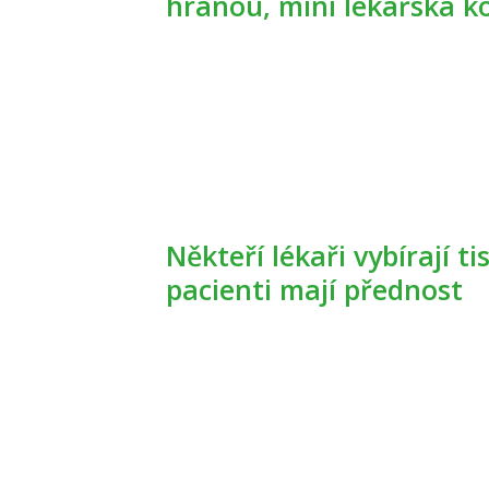
hranou, míní lékařská 
Někteří lékaři vybírají tisíce za online objednání, platící
pacienti mají přednost