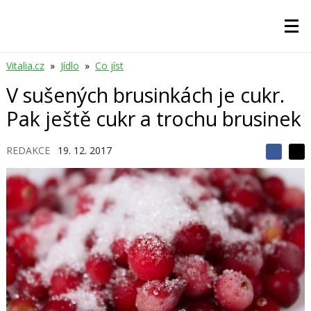
Vitalia.cz
»
Jídlo
»
Co jíst
V sušených brusinkách je cukr.
Pak ještě cukr a trochu brusinek
REDAKCE
19. 12. 2017
S
S
S
d
d
d
í
í
í
l
l
e
e
l
j
j
t
e
t
e
e
t
n
n
a
a
F
s
a
í
c
t
e
i
b
X