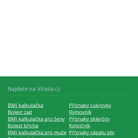
Najdete na Vitalia.cz
BMI kalkulačka
Příznaky cukrovky
Bolest zad
Rýmovník
BMI kalkulačka pro ženy
Příznaky sklerózy
Bolest břicha
Kotvičník
BMI kalkulačka pro muže
Příznaky zápalu plic