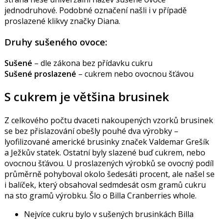
jednodruhové. Podobné označení našli i v případě
proslazené klikvy značky Diana.
Druhy sušeného ovoce:
Sušené
– dle zákona bez přídavku cukru
Sušené proslazené
– cukrem nebo ovocnou šťávou
S cukrem je většina brusinek
Z celkového počtu dvaceti nakoupených vzorků brusinek
se bez přislazování obešly pouhé dva výrobky –
lyofilizované americké brusinky značek Valdemar Grešík
a Ježkův statek. Ostatní byly slazené buď cukrem, nebo
ovocnou šťávou. U proslazených výrobků se ovocný podíl
průměrně pohyboval okolo šedesáti procent, ale našel se
i balíček, který obsahoval sedmdesát osm gramů cukru
na sto gramů výrobku. Šlo o Billa Cranberries whole.
Nejvíce cukru bylo v sušených brusinkách Billa