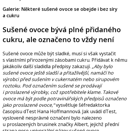
Galerie: Některé sušené ovoce se obejde i bez síry
a cukru
Sušené ovoce bývá plné přidaného
cukru, ale označeno to vždy není
Sušené ovoce může být sladké, musí si však vystačit
s vlastními přirozenými zásobami cukru. Přidávat k němu
jakákoliv další sladidla předpisy zakazují.
„Aby bylo
sušené ovoce ještě sladší a přitažlivější, namáčí ho
výrobci před sušením v cukernatém nebo sirupovém
roztoku. Pod označením sušené se prodávají
i proslazené výrobky, což spotřebitele klame. Takové
ovoce má být podle potravinářských předpisů označeno
jako proslazené ovoce,“
vysvětluje šéfredaktorka
časopisu dTest
Hana Hoffmannová
. Jak uvádí dTest,
vysloveně nesprávné označení bylo nalezeno
u proslazených brusinek značky Albert, jejichž přední
strana nese univerzální název sušené ovoce