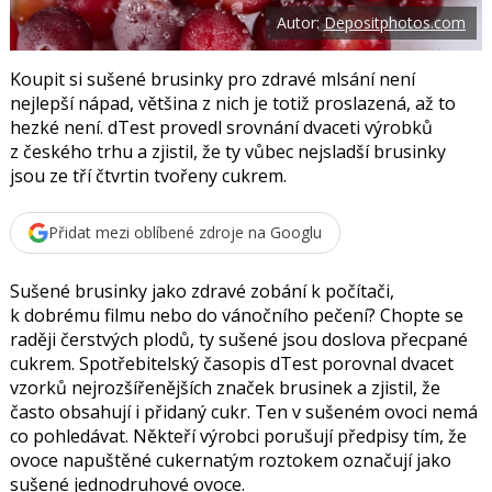
o
Autor:
Depositphotos.com
o
k
u
Koupit si sušené brusinky pro zdravé mlsání není
nejlepší nápad, většina z nich je totiž proslazená, až to
hezké není. dTest provedl srovnání dvaceti výrobků
z českého trhu a zjistil, že ty vůbec nejsladší brusinky
jsou ze tří čtvrtin tvořeny cukrem.
Přidat mezi oblíbené zdroje na Googlu
Sušené brusinky jako zdravé zobání k počítači,
k dobrému filmu nebo do vánočního pečení? Chopte se
raději čerstvých plodů, ty sušené jsou doslova přecpané
cukrem. Spotřebitelský časopis dTest porovnal dvacet
vzorků nejrozšířenějších značek brusinek a zjistil, že
často obsahují i přidaný cukr. Ten v sušeném ovoci nemá
co pohledávat. Někteří výrobci porušují předpisy tím, že
ovoce napuštěné cukernatým roztokem označují jako
sušené jednodruhové ovoce.