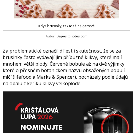
Když brusinky, tak ideálně čerstvé
Autor:
Depositphotos.com
Za problematické označil dTest i skutečnost, že se za
brusinky často vydávají jim příbuzné klikvy, které mají
mnohem větší plody. Červené bobule až na dvě výjimky,
které o přesném botanickém názvu obsažených bobulí
mlčí (lifefood a Marks & Spencer), pocházely podle údajů
na obalu z keříku klikvy velkoplodé.