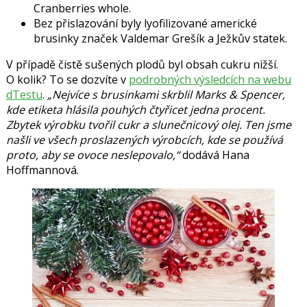
Cranberries whole.
Bez přislazování byly lyofilizované americké
brusinky značek Valdemar Grešík a Ježkův statek.
V případě čistě sušených plodů byl obsah cukru nižší.
O kolik? To se dozvíte v
podrobných výsledcích na webu
dTestu
.
„Nejvíce s brusinkami skrblil Marks & Spencer,
kde etiketa hlásila pouhých čtyřicet jedna procent.
Zbytek výrobku tvořil cukr a slunečnicový olej. Ten jsme
našli ve všech proslazených výrobcích, kde se používá
proto, aby se ovoce neslepovalo,“
dodává Hana
Hoffmannová.