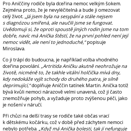
Pro Aniččiny rodiče byla dceřina nemoc velkým šokem.
Zejména proto, že je nevyléčitelná a bude ji omezovat
celý život.
„Já jsem byla na sesypání a stále nejsem
s diagnózou smířená, ale naučili jsme se fungovat.
Uvědomuji si, že oproti spoustě jiných rodin jsme na tom
dobře, navíc má Anička štěstí, že na první pohled není její
nemoc vidět, ale není to jednoduché,“
popisuje
Miroslava.
Co ji trápí do budoucna, je například volba vhodného
dceřina povolání.
„Artritida Aničku akutně neohrožuje na
životě, nicméně to, že takhle vitální holčička mívá dny,
kdy nedokáže vyjít schody do druhého patra, je silně
deprimující,“
doplňuje Aniččin
tatínek Martin
. Anička totiž
bývá kvůli nemoci nárazově velmi unavená, což jí často
znemožňuje pohyb, a vyžaduje proto zvýšenou péči, jako
je nošení v náručí.
Při chůzi na delší trasy se rodiče také občas vrací
k dětskému kočárku, což v době před záchytem nemoci
nebylo potřeba.
„Když má Anička bolesti, tak jí nefunguje