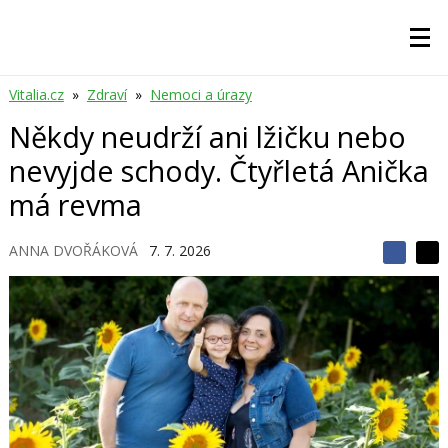
Vitalia.cz
»
Zdraví
»
Nemoci a úrazy
Někdy neudrží ani lžičku nebo
nevyjde schody. Čtyřletá Anička
má revma
ANNA DVOŘÁKOVÁ
7. 7. 2026
S
S
S
d
d
d
í
í
í
l
l
e
e
l
j
j
t
e
t
e
e
t
n
n
a
a
F
s
a
í
c