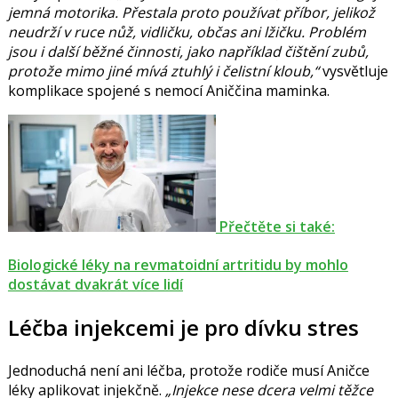
jemná motorika. Přestala proto používat příbor, jelikož
neudrží v ruce nůž, vidličku, občas ani lžičku. Problém
jsou i další běžné činnosti, jako například čištění zubů,
protože mimo jiné mívá ztuhlý i čelistní kloub,“
vysvětluje
komplikace spojené s nemocí Aniččina maminka.
Přečtěte si také:
Biologické léky na revmatoidní artritidu by mohlo
dostávat dvakrát více lidí
Léčba injekcemi je pro dívku stres
Jednoduchá není ani léčba, protože rodiče musí Aničce
léky aplikovat injekčně.
„Injekce nese dcera velmi těžce