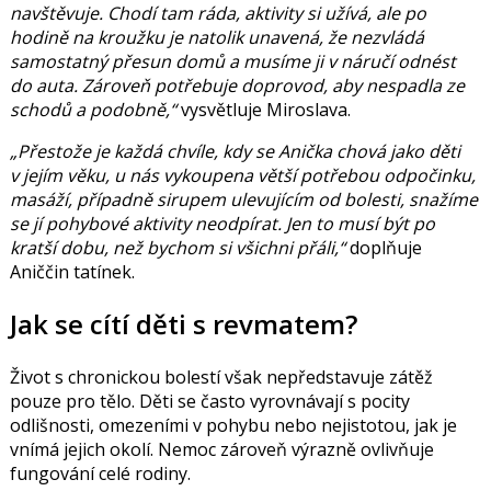
navštěvuje. Chodí tam ráda, aktivity si užívá, ale po
hodině na kroužku je natolik unavená, že nezvládá
samostatný přesun domů a musíme ji v náručí odnést
do auta. Zároveň potřebuje doprovod, aby nespadla ze
schodů a podobně,“
vysvětluje Miroslava.
„Přestože je každá chvíle, kdy se Anička chová jako děti
v jejím věku, u nás vykoupena větší potřebou odpočinku,
masáží, případně sirupem ulevujícím od bolesti, snažíme
se jí pohybové aktivity neodpírat. Jen to musí být po
kratší dobu, než bychom si všichni přáli,“
doplňuje
Aniččin tatínek.
Jak se cítí děti s revmatem?
Život s chronickou bolestí však nepředstavuje zátěž
pouze pro tělo. Děti se často vyrovnávají s pocity
odlišnosti, omezeními v pohybu nebo nejistotou, jak je
vnímá jejich okolí. Nemoc zároveň výrazně ovlivňuje
fungování celé rodiny.