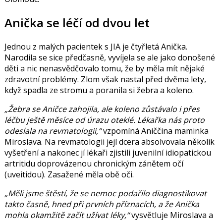
Anička se léčí od dvou let
Jednou z malých pacientek s JIA je čtyřletá
Anička
.
Narodila se sice předčasně, vyvíjela se ale jako donošené
děti a nic nenasvědčovalo tomu, že by měla mít nějaké
zdravotní problémy. Zlom však nastal před dvěma lety,
když spadla ze stromu a poranila si žebra a koleno.
„Žebra se Aničce zahojila, ale koleno zůstávalo i přes
léčbu ještě měsíce od úrazu oteklé. Lékařka nás proto
odeslala na revmatologii,“
vzpomíná Aniččina
maminka
Miroslava
. Na revmatologii její dcera absolvovala několik
vyšetření a nakonec jí lékaři zjistili juvenilní idiopatickou
artritidu doprovázenou chronickým zánětem očí
(uveitidou). Zasažené měla obě oči.
„Měli jsme štěstí, že se nemoc podařilo diagnostikovat
takto časně, hned při prvních příznacích, a že Anička
mohla okamžitě začít užívat léky,“
vysvětluje Miroslava a