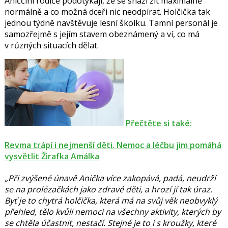
Aniččini rodiče podotýkají, že se snaží žít maximálně
normálně a co možná dceři nic neodpírat. Holčička tak
jednou týdně navštěvuje lesní školku. Tamní personál je
samozřejmě s jejím stavem obeznámený a ví, co má
v různých situacích dělat.
Přečtěte si také:
Revma trápí i nejmenší děti. Nemoc a léčbu jim pomáhá
vysvětlit Žirafka Amálka
„Při zvýšené únavě Anička více zakopává, padá, neudrží
se na prolézačkách jako zdravé děti, a hrozí jí tak úraz.
Byť je to chytrá holčička, která má na svůj věk neobvyklý
přehled, tělo kvůli nemoci na všechny aktivity, kterých by
se chtěla účastnit, nestačí. Stejné je to i s kroužky, které