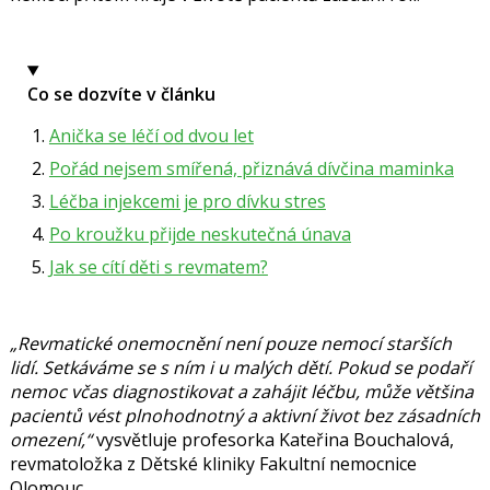
Co se dozvíte v článku
Anička se léčí od dvou let
Pořád nejsem smířená, přiznává dívčina maminka
Léčba injekcemi je pro dívku stres
Po kroužku přijde neskutečná únava
Jak se cítí děti s revmatem?
„Revmatické onemocnění není pouze nemocí starších
lidí. Setkáváme se s ním i u malých dětí. Pokud se podaří
nemoc včas diagnostikovat a zahájit léčbu, může většina
pacientů vést plnohodnotný a aktivní život bez zásadních
omezení,“
vysvětluje profesorka
Kateřina Bouchalová
,
revmatoložka z Dětské kliniky Fakultní nemocnice
Olomouc.