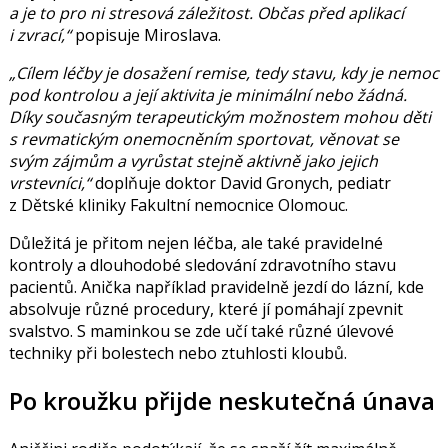
a je to pro ni stresová záležitost. Občas před aplikací
i zvrací,“
popisuje Miroslava.
„Cílem léčby je dosažení remise, tedy stavu, kdy je nemoc
pod kontrolou a její aktivita je minimální nebo žádná.
Díky současným terapeutickým možnostem mohou děti
s revmatickým onemocněním sportovat, věnovat se
svým zájmům a vyrůstat stejně aktivně jako jejich
vrstevníci,“
doplňuje doktor
David Gronych
, pediatr
z Dětské kliniky Fakultní nemocnice Olomouc.
Důležitá je přitom nejen léčba, ale také pravidelné
kontroly a dlouhodobé sledování zdravotního stavu
pacientů. Anička například pravidelně jezdí do lázní, kde
absolvuje různé procedury, které jí pomáhají zpevnit
svalstvo. S maminkou se zde učí také různé úlevové
techniky při bolestech nebo ztuhlosti kloubů.
Po kroužku přijde neskutečná únava