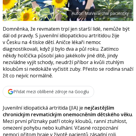
t
e
i
b
X
Autor: MaVe/archiv pacientky
o
o
k
u
Domněnka, že revmatem trpí jen starší lidé, nemůže být
dál od pravdy. S juvenilní idiopatickou artritidou žije
v Česku na 4 tisíce dětí. Aničce lékaři nemoc
diagnostikovali, když jí bylo dva a půl roku. Zatímco
někdy holčička působí jako jakékoliv jiné dítě, jindy
nezvládne vyjít schody, neudrží příbor a kvůli ztuhlým
kloubům si nedokáže vyčistit zuby. Přesto se rodina snaží
žít co nejvíc normálně.
Přidat mezi oblíbené zdroje na Googlu
Juvenilní idiopatická artritida (JIA) je
nejčastějším
chronickým revmatickým onemocněním dětského věku
.
Mezi první příznaky patří otoky kloubů, ranní ztuhlost,
omezení pohybu nebo kulhání. Včasné rozpoznání
nemoci přitom hraje v životě pacientů zásadní roli.