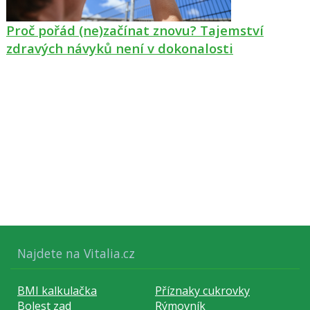
Proč pořád (ne)začínat znovu? Tajemství
zdravých návyků není v dokonalosti
Najdete na Vitalia.cz
BMI kalkulačka
Příznaky cukrovky
Bolest zad
Rýmovník