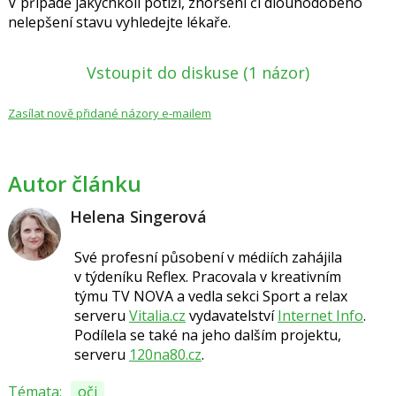
V případě jakýchkoli potíží, zhoršení či dlouhodobého
nelepšení stavu vyhledejte lékaře.
Vstoupit do diskuse
(1 názor)
Zasílat nově přidané názory e-mailem
Autor článku
Helena Singerová
Své profesní působení v médiích zahájila
v týdeníku Reflex. Pracovala v kreativním
týmu TV NOVA a vedla sekci Sport a relax
serveru
Vitalia.cz
vydavatelství
Internet Info
.
Podílela se také na jeho dalším projektu,
serveru
120na80.cz
.
Témata:
oči