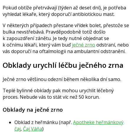
Pokud obtíže přetrvávají (týden až deset dní), je potřeba
vyhledat lékaře, který doporučí antibiotickou mast.
V některých případech přestane vřídek bolet, přestože se
bulka nevstřebává. Pravděpodobně totiž došlo
k zapouzdření zánětu. Je tedy nutné objednat se
k očnímu lékaři, který vám buď
ječné zrno
odstraní, nebo
vás doporučí na oftalmologii na ambulantní odstranění.
Obklady urychlí léčbu ječného zrna
Ječné zrno většinou odezní během několika dní samo.
Teplé bylinné obklady pak mohou urychlit léčebný
proces. Nebude vás to stát víc než 50 korun.
Obklady na ječné zrno
Obklad z heřmánku (např.
Apotheke heřmánkový
čaj
,
Čaj Váňa
)