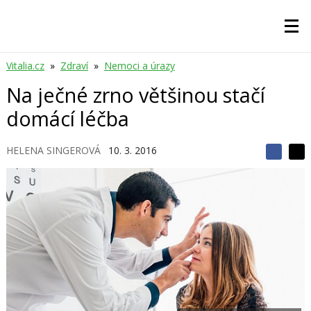
Vitalia.cz
»
Zdraví
»
Nemoci a úrazy
Na ječné zrno většinou stačí
domácí léčba
HELENA SINGEROVÁ
10. 3. 2016
S
S
S
d
d
d
í
í
í
l
l
e
e
l
j
j
t
e
t
e
e
t
n
n
a
a
F
s
a
í
c
t
e
i
b
X