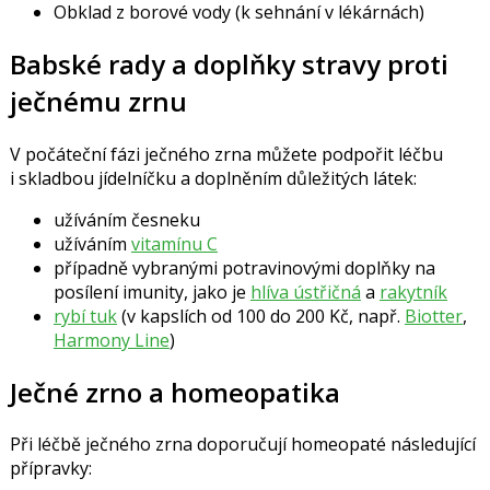
Obklad z borové vody (k sehnání v lékárnách)
Babské rady a doplňky stravy proti
ječnému zrnu
V počáteční fázi ječného zrna můžete podpořit léčbu
i skladbou jídelníčku a doplněním důležitých látek:
užíváním česneku
užíváním
vitamínu C
případně vybranými potravinovými doplňky na
posílení imunity, jako je
hlíva ústřičná
a
rakytník
rybí tuk
(v kapslích od 100 do 200 Kč, např.
Biotter
,
Harmony Line
)
Ječné zrno a homeopatika
Při léčbě ječného zrna doporučují homeopaté následující
přípravky: