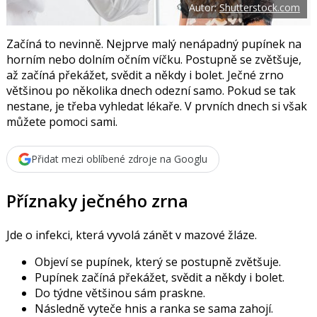
Autor:
Shutterstock.com
o
o
k
u
Začíná to nevinně. Nejprve malý nenápadný pupínek na
horním nebo dolním očním víčku. Postupně se zvětšuje,
až začíná překážet, svědit a někdy i bolet. Ječné zrno
většinou po několika dnech odezní samo. Pokud se tak
nestane, je třeba vyhledat lékaře. V prvních dnech si však
můžete pomoci sami.
Přidat mezi oblíbené zdroje na Googlu
Příznaky ječného zrna
Jde o infekci, která vyvolá zánět v mazové žláze.
Objeví se pupínek, který se postupně zvětšuje.
Pupínek začíná překážet, svědit a někdy i bolet.
Do týdne většinou sám praskne.
Následně vyteče hnis a ranka se sama zahojí.