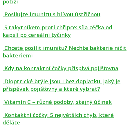
potíží
Posilujte imunitu s hlívou ústřičnou
S rakytníkem proti chřipce: síla céčka od
kapslí po cereální tyčinky
Chcete posílit imunitu? Nechte bakterie ničit
bakteriemi
Kdy na kontaktní čočky přispívá pojišťovna
Dioptrické brýle jsou i bez doplatku: jaký je
příspěvek pojišťovny a které vybrat?
Vitamín C – různé podoby, stejný účinek
Kontaktní čočky: 5 největších chyb, které
děláte