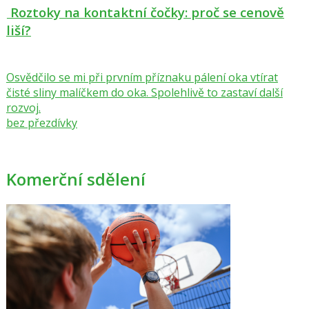
Roztoky na kontaktní čočky: proč se cenově
liší?
Osvědčilo se mi při prvním příznaku pálení oka vtírat
čisté sliny malíčkem do oka. Spolehlivě to zastaví další
rozvoj.
bez přezdívky
Komerční sdělení