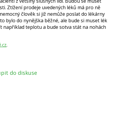
ienti z většiny slušných lidí. Budou se muset
i. Ztížení prodeje uvedených léků má pro ně
nemocný člověk si již nemůže poslat do lékárny
 to bylo do nynějška běžné, ale bude si muset lék
 například teplotu a bude sotva stát na nohách
.cz
.
pit do diskuse