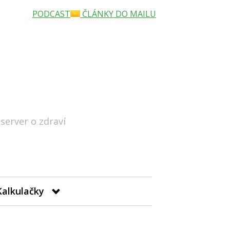
PODCAST
ČLÁNKY DO MAILU
 server o zdraví
Hledat
Kalkulačky