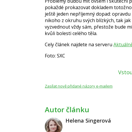
Problémy budou mít ovšem i skuteční pac
pokaždé prokazovat dokladem totožnost
ještě jeden nepříjemný dopad: opravdu 
nikoho z okruhu svých blízkých, tak jak
vyzvednout vždy sám, přestože bude mít
kvůli bolesti celého těla.
Cely článek najdete na serveru
Aktuálně
Foto: SXC
Vstou
Zasílat nově přidané názory e-mailem
Autor článku
Helena Singerová