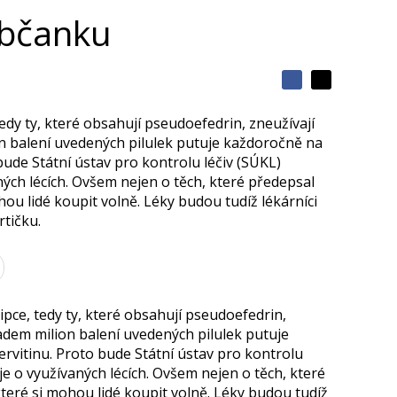
občanku
S
S
S
d
d
d
í
 tedy ty, které obsahují pseudoefedrin, zneužívají
í
í
l
l
n balení uvedených pilulek putuje každoročně na
e
e
l
j
ude Státní ústav pro kontrolu léčiv (SÚKL)
j
t
e
t
ch lécích. Ovšem nejen o těch, které předepsal
e
e
t
ohou lidé koupit volně. Léky budou tudíž lékárníci
n
n
a
a
tičku.
F
s
a
í
c
t
e
i
b
X
o
o
řipce, tedy ty, které obsahují pseudoefedrin,
k
adem milion balení uvedených pilulek putuje
u
vitinu. Proto bude Státní ústav pro kontrolu
e o využívaných lécích. Ovšem nejen o těch, které
 které si mohou lidé koupit volně. Léky budou tudíž