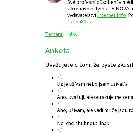
Své profesní působení v médií
v kreativním týmu TV NOVA a 
vydavatelství
Internet Info
. P
120na80.cz
.
Témata:
léky
Anketa
Uvažujete o tom, že byste zkusil
Už je užívám nebo jsem užíval/a
Ano, uvažuji, ale odrazuje mě cen
Ano, užívám, ale vadí mi, že jsou t
Ne, chci zhubnout jinak