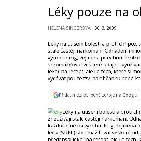
Léky pouze na 
HELENA SINGEROVÁ
30. 3. 2009
Léky na utišení bolesti a proti chřipce,
stále častěji narkomani. Odhadem milio
výrobu drog, zejména pervitinu. Proto b
shromažďovat veškeré údaje o využívaný
lékař na recept, ale i o těch, které si m
vydávat pouze tzv. na občanku nebo kar
Přidat mezi oblíbené zdroje na Googlu
Léky na utišení bolesti a proti ch
zneužívají stále častěji narkomani. Odh
každoročně na výrobu drog, zejména per
léčiv (SÚKL) shromažďovat veškeré údaj
předepsal lékař na recept, ale i o těch,