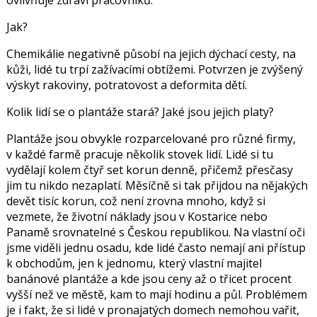
Jak?
Chemikálie negativně působí na jejich dýchací cesty, na
kůži, lidé tu trpí zažívacími obtížemi. Potvrzen je zvýšený
výskyt rakoviny, potratovost a deformita dětí.
Kolik lidí se o plantáže stará? Jaké jsou jejich platy?
Plantáže jsou obvykle rozparcelované pro různé firmy,
v každé farmě pracuje několik stovek lidí. Lidé si tu
vydělají kolem čtyř set korun denně, přičemž přesčasy
jim tu nikdo nezaplatí. Měsíčně si tak přijdou na nějakých
devět tisíc korun, což není zrovna mnoho, když si
vezmete, že životní náklady jsou v Kostarice nebo
Panamě srovnatelné s Českou republikou. Na vlastní oči
jsme viděli jednu osadu, kde lidé často nemají ani přístup
k obchodům, jen k jednomu, který vlastní majitel
banánové plantáže a kde jsou ceny až o třicet procent
vyšší než ve městě, kam to mají hodinu a půl. Problémem
je i fakt, že si lidé v pronajatých domech nemohou vařit,