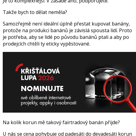
Je to komplexnější. V zásadě ano, podporujete.
Takže bych to dělat neměla?
Samozřejmě není ideální úplně přestat kupovat banány,
protože na produkci banánů je závislá spousta lidí. Proto
je potřeba, aby se lidé po původu banánů ptali a aby po
prodejcích chtěli ty eticky vypěstované.
Na kolik korun mě takový fairtradový banán přijde?
U nás se cena pohybuje od padesáti do devadesáti korun