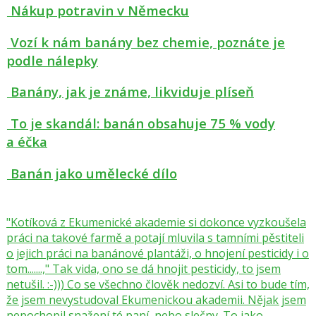
Nákup potravin v Německu
Vozí k nám banány bez chemie, poznáte je
podle nálepky
Banány, jak je známe, likviduje plíseň
To je skandál: banán obsahuje 75 % vody
a éčka
Banán jako umělecké dílo
"Kotíková z Ekumenické akademie si dokonce vyzkoušela
práci na takové farmě a potají mluvila s tamními pěstiteli
o jejich práci na banánové plantáži, o hnojení pesticidy i o
tom.......," Tak vida, ono se dá hnojit pesticidy, to jsem
netušil. :-))) Co se všechno člověk nedozví. Asi to bude tím,
že jsem nevystudoval Ekumenickou akademii. Nějak jsem
nepochopil snažení té paní, nebo slečny. To jako