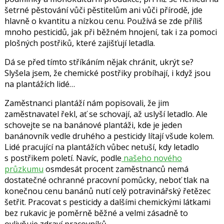
šetrné pěstování vůči pěstitelům ani vůči přírodě, jde
hlavně o kvantitu a nízkou cenu. Používá se zde příliš
mnoho pesticidů, jak při běžném hnojení, tak i za pomoci
plošných postřiků, které zajišťují letadla.
Dá se před tímto stříkáním nějak chránit, ukrýt se?
Slyšela jsem, že chemické postřiky probíhají, i když jsou
na plantážích lidé…
Zaměstnanci plantáží nám popisovali, že jim
zaměstnavatel řekl, ať se schovají, až uslyší letadlo. Ale
schovejte se na banánové plantáži, kde je jeden
banánovník vedle druhého a pesticidy lítají všude kolem.
Lidé pracující na plantážích vůbec netuší, kdy letadlo
s postřikem poletí. Navíc, podle
našeho nového
průzkumu
osmdesát procent zaměstnanců nemá
dostatečné ochranné pracovní pomůcky, neboť tlak na
konečnou cenu banánů nutí celý potravinářský řetězec
šetřit. Pracovat s pesticidy a dalšími chemickými látkami
bez rukavic je poměrně běžné a velmi zásadně to
ovlivňuje zdraví pracovníků.