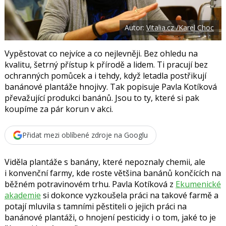
t
e
i
b
X
o
Autor:
Vitalia.cz /Karel Choc
o
k
u
Vypěstovat co nejvíce a co nejlevněji. Bez ohledu na
kvalitu, šetrný přístup k přírodě a lidem. Ti pracují bez
ochranných pomůcek a i tehdy, když letadla postřikují
banánové plantáže hnojivy. Tak popisuje Pavla Kotíková
převažující produkci banánů. Jsou to ty, které si pak
koupíme za pár korun v akci.
Přidat mezi oblíbené zdroje na Googlu
Viděla plantáže s banány, které nepoznaly chemii, ale
i konvenční farmy, kde roste většina banánů končících na
běžném potravinovém trhu.
Pavla Kotíková
z
Ekumenické
akademie
si dokonce vyzkoušela práci na takové farmě a
potají mluvila s tamními pěstiteli o jejich práci na
banánové plantáži, o hnojení pesticidy i o tom, jaké to je