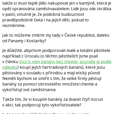
takže si musí teplé jídlo nakupovat jen v kantýně, která je
opět spravována zaměstnavatelem. Lidé jsou zde zkrátka
v pasti, smutné je, že podobná budoucnost
pravděpodobně čeká i na jejich děti, pokud to
nezměníme.
Jak to můžeme změnit my tady v České republice, daleko
od Panamy i Kostariky?
Je důležité, abychom podporovali malé a lokální pěstitele
například z Urocalu (o těchto pěstitelích jsme psali
v článku
Vozí k nám banány bez chemie, poznáte je podle
nálepky
) koupí jejich fairtradových banánů, které jsou
pěstovány v souladu s přírodou a mají etický původ.
Neměli bychom se smířit s tím, že velké firmy pěstují
banány za pomoci obrovského množství chemie a
vykořisťují své zaměstnance.
Takže tím, že si koupím banány za dvacet čtyři korun
v akci, tak podporuji tyto vykořisťovatele?