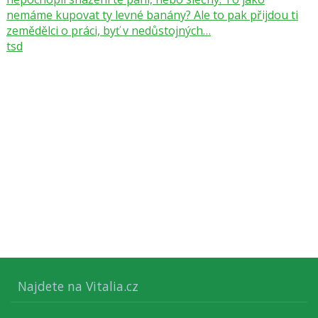
nemáme kupovat ty levné banány? Ale to pak přijdou ti
zemědělci o práci, byť v nedůstojných…
tsd
Najdete na Vitalia.cz