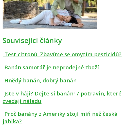
Související články
Test citronů: Zbavíme se omytím pesticidů?
Banán samotář je neprodejné zboží
Hnědý banán, dobrý banán
Jste v háji? Dejte si banán! 7 potravin, které
zvedají náladu
Proč banány z Ameriky stojí míň než česká
jablka?