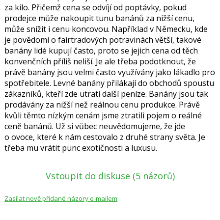
za kilo. Přičemž cena se odvíjí od poptávky, pokud
prodejce může nakoupit tunu banánů za nižší cenu,
může snížit i cenu koncovou. Například v Německu, kde
je povědomí o fairtradových potravinách větší, takové
banány lidé kupují často, proto se jejich cena od těch
konvenčních příliš neliší. Je ale třeba podotknout, že
právě banány jsou velmi často využívány jako lákadlo pro
spotřebitele. Levné banány přilákají do obchodů spoustu
zákazníků, kteří zde utratí další peníze. Banány jsou tak
prodávány za nižší než reálnou cenu produkce. Právě
kvůli těmto nízkým cenám jsme ztratili pojem o reálné
ceně banánů. Už si vůbec neuvědomujeme, že jde
o ovoce, které k nám cestovalo z druhé strany světa. Je
třeba mu vrátit punc exotičnosti a luxusu.
Vstoupit do diskuse
(5 názorů)
Zasílat nově přidané názory e-mailem