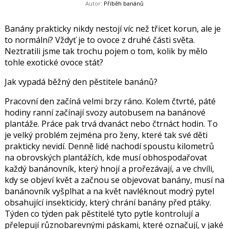
Autor:
Příběh banánů
Banány prakticky nikdy nestojí víc než třicet korun, ale je
to normální? Vždyť je to ovoce z druhé části světa.
Neztratili jsme tak trochu pojem o tom, kolik by mělo
tohle exotické ovoce stát?
Jak vypadá běžný den pěstitele banánů?
Pracovní den začíná velmi brzy ráno. Kolem čtvrté, páté
hodiny ranní začínají svozy autobusem na banánové
plantáže. Práce pak trvá dvanáct nebo čtrnáct hodin. To
je velký problém zejména pro ženy, které tak své děti
prakticky nevidí. Denně lidé nachodí spoustu kilometrů
na obrovských plantážích, kde musí obhospodařovat
každý banánovník, který hnojí a prořezávají, a ve chvíli,
kdy se objeví květ a začnou se objevovat banány, musí na
banánovník vyšplhat a na květ navléknout modrý pytel
obsahující insekticidy, který chrání banány před ptáky.
Týden co týden pak pěstitelé tyto pytle kontrolují a
přelepují různobarevnými páskami, které označují, v jaké