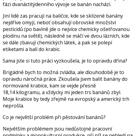
fázi dvanáctitýdenního vývoje se banán nachází.
Jiní lidé zas pracují na baličce, kde se sklizené banány
nejdříve omyjí, neboť obsahují obrovské množství
pesticidů (po bavlně jde o nejvíce chemicky ošetřovanou
plodinu na světě), následně se máčí ve dvou lázních, kde
se dále zbavují chemických látek, a pak se polepí
etiketami a balí do krabic.
Sama jste si tuto práci vyzkoušela, je to opravdu dřina?
Brigádně bych to možná zvládla, ale dlouhodobě je to
opravdu náročná práce. Zkoušela jsem balit banány do
normované krabice, kam se vejde přesně
18,14 kilogramu, a vždycky mi jeden trs banánů zbyl.
Moje krabice by tedy zřejmě na evropský a americký trh
neprošla.
Co je největší problém při pěstování banánů?
Největším problémem jsou nedůstojné pracovní
podmínky a monokulturní produkce, při níž se nehledí na