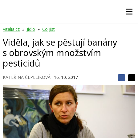
Vitalia.cz
»
Jídlo
»
Co jíst
Viděla, jak se pěstují banány
s obrovským množstvím
pesticidů
KATEŘINA ČEPELÍKOVÁ
16. 10. 2017
S
S
S
d
d
d
í
í
í
l
l
e
e
l
j
j
t
e
t
e
e
t
n
n
a
a
F
s
a
í
c