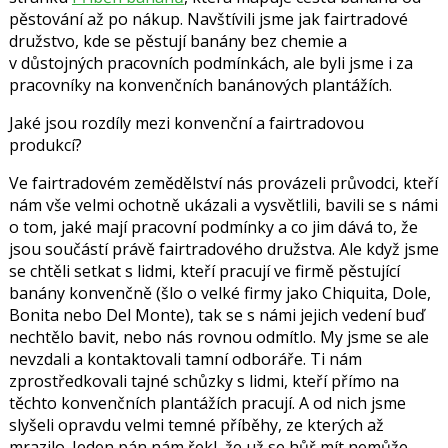
pěstování až po nákup. Navštívili jsme jak fairtradové
družstvo, kde se pěstují banány bez chemie a
v důstojných pracovních podmínkách, ale byli jsme i za
pracovníky na konvenčních banánových plantážích.
Jaké jsou rozdíly mezi konvenční a fairtradovou
produkcí?
Ve fairtradovém zemědělství nás provázeli průvodci, kteří
nám vše velmi ochotně ukázali a vysvětlili, bavili se s námi
o tom, jaké mají pracovní podmínky a co jim dává to, že
jsou součástí právě fairtradového družstva. Ale když jsme
se chtěli setkat s lidmi, kteří pracují ve firmě pěstující
banány konvenčně (šlo o velké firmy jako Chiquita, Dole,
Bonita nebo Del Monte), tak se s námi jejich vedení buď
nechtělo bavit, nebo nás rovnou odmítlo. My jsme se ale
nevzdali a kontaktovali tamní odboráře. Ti nám
zprostředkovali tajné schůzky s lidmi, kteří přímo na
těchto konvenčních plantážích pracují. A od nich jsme
slyšeli opravdu velmi temné příběhy, ze kterých až
mrazilo. Jeden pán nám řekl, že už se hůř mít nemůže,