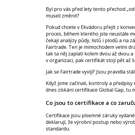
Byl pro vás před lety tento přechod „od
museli změnit?
Pokud chcete v Ekvádoru přejít z konven
proces, během kterého jste neustále mo
čekají analýzy půdy, listů i plodů a na z
Fairtrade. Ten je mimochodem velmi dra
tak ta něj zaplatí kolem dvou až dvou a p
v organizaci, pak certifikát stojí pět až š
Jak se Fairtrade vyvíjí? Jsou pravidla stá
Když jsme začínali, kontroly a předpisy 
dnes získání certifikace Global Gap, tu
Co jsou to certifikace a co zaruču
Certifikace jsou písemné záruky vydané 
deklarují, že výrobní postup nebo výrob
standardu.