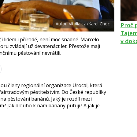
Autor:
Vitalia.cz /Karel Choc
Proč 
Tajem
či lidem i přírodě, není moc snadné. Marcelo
v dok
u zvládají už devatenáct let. Přestože mají
nčnímu pěstování nevrátili.
sou členy regionální organizace Urocal, která
 fairtradovým pěstitelstvím. Do České republiky
éna pěstování banánů. Jaký je rozdíl mezi
? Jak dlouho k nám banány putují? A jak je