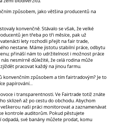
 zemi biodiverzitu.
enčním způsobem, jako většina producentů na
tovaly konvenčně. Stávalo se však, že velké
oducentů jen třeba po tři měsíce, pak už
atenácti lety rozhodli přejít na fair trade,
ého nestane. Máme jistotu stabilní práce, odbytu
enu; přináší nám to udržitelnost i možnost práce
nás nesmírně důležité, že celá rodina může
jíždět pracovat každý na jinou farmu.
nů konvenčním způsobem a tím fairtradovým? Je to
více papírování…
tě ovoce i transparentnosti. Ve Fairtrade totiž znáte
eho sklizeň až po cestu do obchodu. Abychom
me veškerou naši práci monitorovat a zaznamenávat
ke kontrole auditorům. Pokud pěstujete
í odpadá, své banány můžete prodat, komu