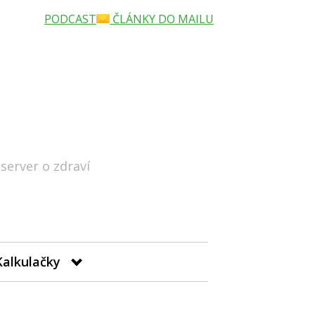
PODCAST
ČLÁNKY DO MAILU
 server o zdraví
Hledat
Kalkulačky