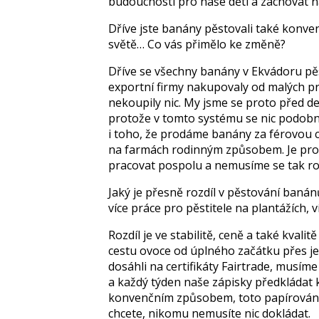
budoucnosti pro naše děti a zachovat na
Dříve jste banány pěstovali také konv
světě… Co vás přimělo ke změně?
Dříve se všechny banány v Ekvádoru pěs
exportní firmy nakupovaly od malých pr
nekoupily nic. My jsme se proto před dev
protože v tomto systému se nic podobn
i toho, že prodáme banány za férovou c
na farmách rodinným způsobem. Je pro 
pracovat pospolu a nemusíme se tak roz
Jaký je přesně rozdíl v pěstování baná
více práce pro pěstitele na plantážích, 
Rozdíl je ve stabilitě, ceně a také kvali
cestu ovoce od úplného začátku přes j
dosáhli na certifikáty Fairtrade, musí
a každý týden naše zápisky předkládat 
konvenčním způsobem, toto papírován
chcete, nikomu nemusíte nic dokládat.