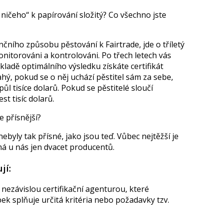
 ničeho“ k papírování složitý? Co všechno jste
čního způsobu pěstování k Fairtrade, jde o tříletý
nitorováni a kontrolováni. Po třech letech vás
ákladě optimálního výsledku získáte certifikát
hý, pokud se o něj uchází pěstitel sám za sebe,
ůl tisíce dolarů. Pokud se pěstitelé sloučí
est tisíc dolarů.
le přísnější?
nebyly tak přísné, jako jsou teď. Vůbec nejtěžší je
 má u nás jen dvacet producentů.
jí:
nezávislou certifikační agenturou, které
ek splňuje určitá kritéria nebo požadavky tzv.