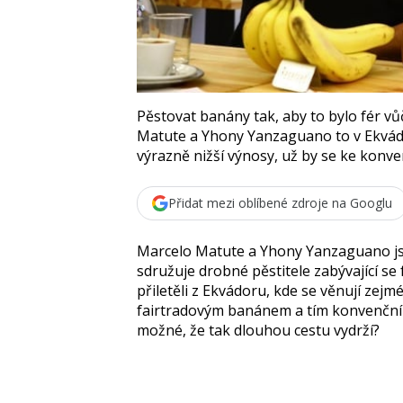
Pěstovat banány tak, aby to bylo fér vů
Matute a Yhony Yanzaguano to v Ekvádor
výrazně nižší výnosy, už by se ke konve
Přidat mezi oblíbené zdroje na Googlu
Marcelo Matute
a
Yhony Yanzaguano
j
sdružuje drobné pěstitele zabývající se
přiletěli z Ekvádoru, kde se věnují zejm
fairtradovým banánem a tím konvenčním
možné, že tak dlouhou cestu vydrží?