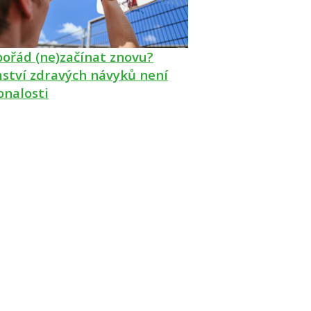
pořád (ne)začínat znovu?
ství zdravých návyků není
onalosti