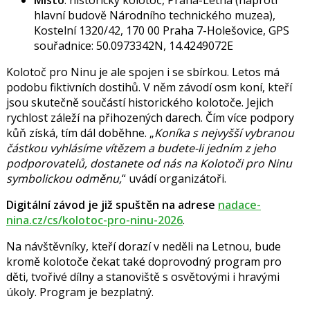
hlavní budově Národního technického muzea),
Kostelní 1320/42, 170 00 Praha 7-Holešovice, GPS
souřadnice: 50.0973342N, 14.4249072E
Kolotoč pro Ninu je ale spojen i se sbírkou. Letos má
podobu fiktivních dostihů. V něm závodí osm koní, kteří
jsou skutečně součástí historického kolotoče. Jejich
rychlost záleží na přihozených darech. Čím více podpory
kůň získá, tím dál doběhne.
Koníka s nejvyšší vybranou
částkou vyhlásíme vítězem a budete-li jedním z jeho
podporovatelů, dostanete od nás na Kolotoči pro Ninu
symbolickou odměnu,
uvádí organizátoři.
Digitální závod je již spuštěn na adrese
nadace-
nina.cz/cs/kolotoc-pro-ninu-2026
.
Na návštěvníky, kteří dorazí v neděli na Letnou, bude
kromě kolotoče čekat také doprovodný program pro
děti, tvořivé dílny a stanoviště s osvětovými i hravými
úkoly. Program je bezplatný.