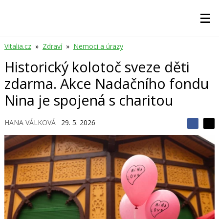
Vitalia.cz
»
Zdraví
»
Nemoci a úrazy
Historický kolotoč sveze děti
zdarma. Akce Nadačního fondu
Nina je spojená s charitou
HANA VÁLKOVÁ
29. 5. 2026
S
S
S
d
d
d
í
í
í
l
l
e
e
l
j
j
t
e
t
e
e
t
n
n
a
a
F
s
a
í
c