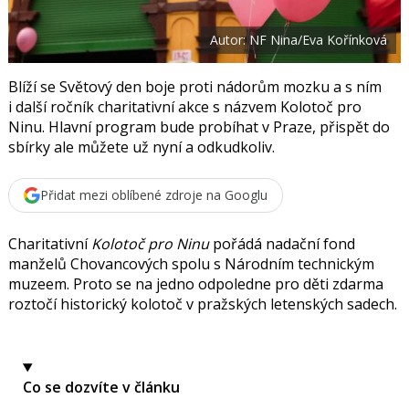
t
e
i
b
X
Autor: NF Nina/Eva Kořínková
o
o
k
u
Blíží se Světový den boje proti nádorům mozku a s ním
i další ročník charitativní akce s názvem Kolotoč pro
Ninu. Hlavní program bude probíhat v Praze, přispět do
sbírky ale můžete už nyní a odkudkoliv.
Přidat mezi oblíbené zdroje na Googlu
Charitativní
Kolotoč pro Ninu
pořádá nadační fond
manželů Chovancových spolu s Národním technickým
muzeem. Proto se na jedno odpoledne pro děti zdarma
roztočí historický kolotoč v pražských letenských sadech.
Co se dozvíte v článku