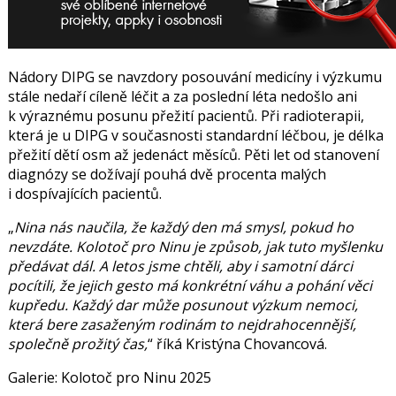
Nádory DIPG se navzdory posouvání medicíny i výzkumu
stále nedaří cíleně léčit a za poslední léta nedošlo ani
k výraznému posunu přežití pacientů. Při radioterapii,
která je u DIPG v současnosti standardní léčbou, je délka
přežití dětí osm až jedenáct měsíců. Pěti let od stanovení
diagnózy se dožívají pouhá dvě procenta malých
i dospívajících pacientů.
Nina nás naučila, že každý den má smysl, pokud ho
nevzdáte. Kolotoč pro Ninu je způsob,
jak tuto myšlenku
předávat dál. A letos jsme chtěli, aby i samotní dárci
pocítili, že jejich
gesto má konkrétní váhu a pohání věci
kupředu. Každý dar může posunout výzkum nemoci,
která bere zasaženým rodinám to nejdrahocennější,
společně prožitý čas,
říká Kristýna Chovancová.
Galerie: Kolotoč pro Ninu 2025