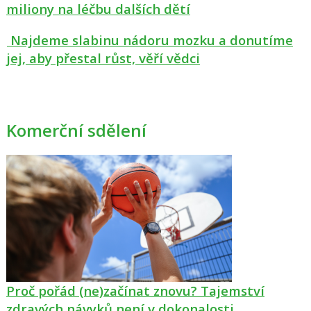
miliony na léčbu dalších dětí
Najdeme slabinu nádoru mozku a donutíme
jej, aby přestal růst, věří vědci
Komerční sdělení
Proč pořád (ne)začínat znovu? Tajemství
zdravých návyků není v dokonalosti