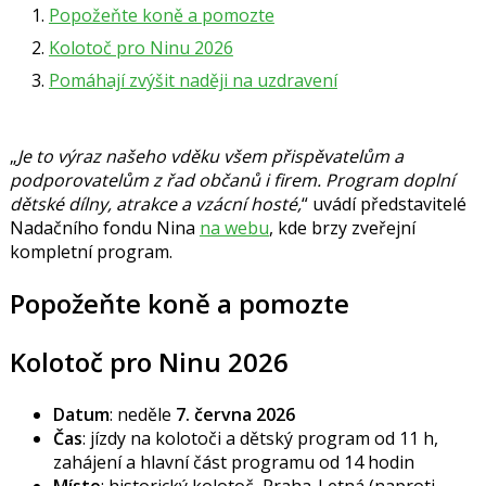
Popožeňte koně a pomozte
Kolotoč pro Ninu 2026
Pomáhají zvýšit naději na uzdravení
Je to výraz našeho vděku všem přispěvatelům a
podporovatelům z řad občanů i firem. Program doplní
dětské dílny, atrakce a vzácní hosté,
uvádí představitelé
Nadačního fondu Nina
na webu
, kde brzy zveřejní
kompletní program.
Popožeňte koně a pomozte
Kolotoč pro Ninu 2026
Datum
: neděle
7. června 2026
Čas
: jízdy na kolotoči a dětský program od 11 h,
zahájení a hlavní část programu od 14 hodin
Místo
: historický kolotoč, Praha-Letná (naproti