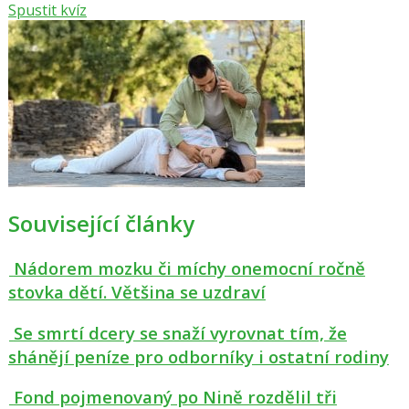
Spustit kvíz
Související články
Nádorem mozku či míchy onemocní ročně
stovka dětí. Většina se uzdraví
Se smrtí dcery se snaží vyrovnat tím, že
shánějí peníze pro odborníky i ostatní rodiny
Fond pojmenovaný po Nině rozdělil tři