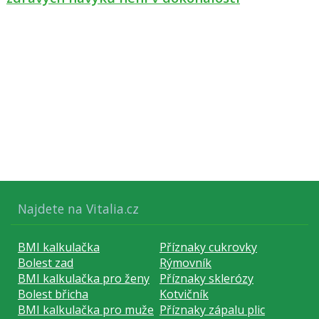
Najdete na Vitalia.cz
BMI kalkulačka
Příznaky cukrovky
Bolest zad
Rýmovník
BMI kalkulačka pro ženy
Příznaky sklerózy
Bolest břicha
Kotvičník
BMI kalkulačka pro muže
Příznaky zápalu plic