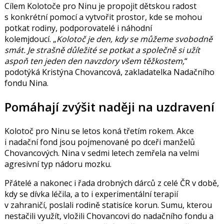
Cílem Kolotoče pro Ninu je propojit dětskou radost
s konkrétní pomocí a vytvořit prostor, kde se mohou
potkat rodiny, podporovatelé i náhodní
kolemjdoucí.
Kolotoč je den, kdy se můžeme svobodně
smát. Je strašně důležité se potkat a společně si užít
aspoň ten jeden den navzdory všem těžkostem,
podotýká
Kristýna Chovancová
, zakladatelka Nadačního
fondu Nina.
Pomáhají zvýšit naději na uzdravení
Kolotoč pro Ninu se letos koná třetím rokem. Akce
i nadační fond jsou pojmenované po dceři manželů
Chovancových.
Nina
v sedmi letech zemřela na velmi
agresivní typ nádoru mozku.
Přátelé a nakonec i řada drobných dárců z celé ČR v době,
kdy se dívka léčila, a to i experimentální terapií
v zahraničí, poslali rodině statisíce korun. Sumu, kterou
nestačili využít, vložili Chovancovi do nadačního fondu a