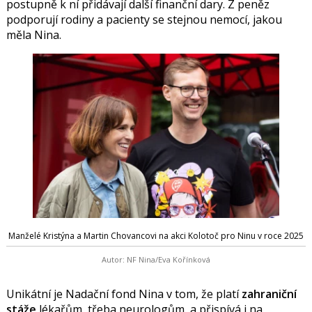
postupně k ní přidávají další finanční dary. Z peněz
podporují rodiny a pacienty se stejnou nemocí, jakou
měla Nina.
Manželé Kristýna a Martin Chovancovi na akci Kolotoč pro Ninu v roce 2025
Autor: NF Nina/Eva Kořínková
Unikátní je Nadační fond Nina v tom, že platí
zahraniční
stáže
lékařům, třeba neurologům, a přispívá i na