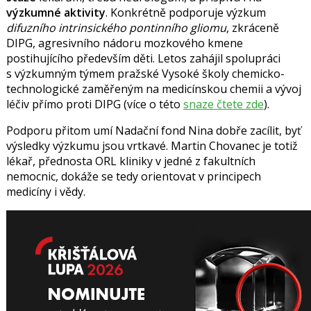
výzkumné aktivity
. Konkrétně podporuje výzkum
difuzního intrinsického pontinního gliomu
, zkráceně
DIPG, agresivního nádoru mozkového kmene
postihujícího především děti. Letos zahájil spolupráci
s výzkumným týmem pražské Vysoké školy chemicko-
technologické zaměřeným na medicínskou chemii a vývoj
léčiv přímo proti DIPG (více o této
snaze čtete zde
).
Podporu přitom umí Nadační fond Nina dobře zacílit, byť
výsledky výzkumu jsou vrtkavé. Martin Chovanec je totiž
lékař, přednosta ORL kliniky v jedné z fakultních
nemocnic, dokáže se tedy orientovat v principech
medicíny i vědy.