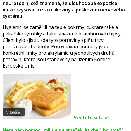
neurotoxin, což znamená, že dlouhodobá expozice
může zvyšovat riziko rakoviny a poškození nervového
systému.
Hygienici se zaměřili na teplé pokrmy, cukrárenské a
pekařské výrobky a také smažené bramborové chipsy.
Cílem bylo zjistit, zda tyto potraviny splňují tzv.
porovnávací hodnoty. Porovnávací hodnoty jsou
konkrétní limity pro akrylamid u jednotlivých druhů
potravin, které jsou stanoveny nařízením Komise
Evropské Unie.
Přečtěte si také:
Není nám pomoci, milujeme smažák. Kuchaři ho smaží