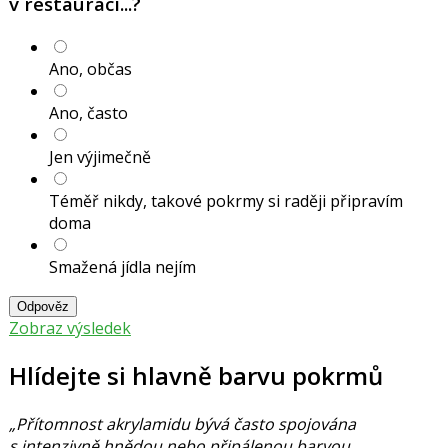
v restauraci...?
Ano, občas
Ano, často
Jen výjimečně
Téměř nikdy, takové pokrmy si raději připravím
doma
Smažená jídla nejím
Odpověz
Zobraz výsledek
Hlídejte si hlavně barvu pokrmů
„Přítomnost akrylamidu bývá často spojována
s intenzivně hnědou nebo připálenou barvou