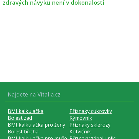
zdravých návyků není v dokonalosti
Najdete na Vitalia.cz
BMI kalkulačka
Příznaky cukrovky
Bolest zad
Rýmovník
BMI kalkulačka pro ženy
Příznaky sklerózy
Bolest břicha
Kotvičník
BMI kalkulačka pro muže
Příznaky zápalu plic