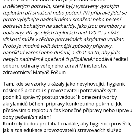
u některých potravin, které byly vystaveny vysokým
teplotám při smažení nebo pečení. Při přípravě jídel se
proto vyhýbejte nadměrnému smažení nebo pečení
potravin bohatých na sacharidy, jako jsou brambory a
obiloviny. Při vysokých teplotách nad 120 °C a nízké
vlhkosti může v těchto potravinách akrylamid vznikat.
Proto je vhodné volit šetrnější způsoby přípravy,
například vaření nebo dušení, a dbát na to, aby jídlo
nebylo nadměrně opečené či připálené,“
dodává ředitel
odboru ochrany veřejného zdraví Ministerstva
zdravotnictví
Matyáš Fošum.
Tam, kde se vzorky ukázaly jako nevyhovující, hygienici
následně probrali s provozovateli potravinářských
podniků správný postup vedoucí k omezení tvorby
akrylamidů během přípravy konkrétního pokrmu. Jde
především o teplotu a čas konečné přípravy nebo úpravu
doby pečení/smažení.
Kontroly budou probíhat i nadále, aby hygienici prověřili,
jak a zda edukace provozovatelů stravovacích služeb