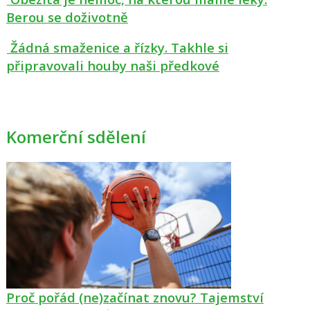
Berou se doživotně
Žádná smaženice a řízky. Takhle si
připravovali houby naši předkové
Komerční sdělení
Proč pořád (ne)začínat znovu? Tajemství