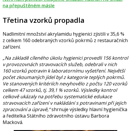
na přepuštěném másle
Třetina vzorků propadla
Nadlimitní množství akrylamidu hygienici zjistili v 35,6 %
z celkem 160 odebraných vzorků pokrmů z restauračních
zařízení.
„Na základě cíleného úkolu hygienici provedli 156 kontrol
v provozovnách stravovacích služeb, odebrali v nich
160 vzorků potravin k laboratornímu vyšetření. Největší
počet zkoumaných jídel byl z kategorie teplých pokrmů.
Ve stanovených kritériích nevyhovělo z počtu 120 vzorků
celkem 47 vzorků, tj. 39,1 % vzorků. Výsledky kontrol
celkově ukázaly na potřebu systematické edukace
stravovacích zařízení v nakládání s potravinami při jejich
zpracování a úpravě,“
shrnuje výsledky hlavní hygienička
a ředitelka Státního zdravotního ústavu
Barbora
Macková.