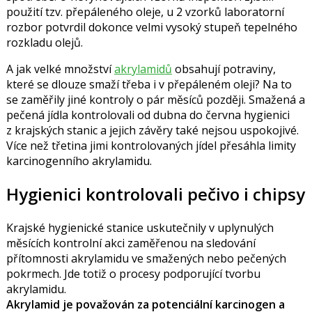
použití tzv. přepáleného oleje, u 2 vzorků laboratorní
rozbor potvrdil dokonce velmi vysoký stupeň tepelného
rozkladu olejů.
A jak velké množství
akrylamidů
obsahují potraviny,
které se dlouze smaží třeba i v přepáleném oleji? Na to
se zaměřily jiné kontroly o pár měsíců později. Smažená a
pečená jídla kontrolovali od dubna do června hygienici
z krajských stanic a jejich závěry také nejsou uspokojivé.
Více než třetina jimi kontrolovaných jídel přesáhla limity
karcinogenního akrylamidu.
Hygienici kontrolovali pečivo i chipsy
Krajské hygienické stanice uskutečnily v uplynulých
měsících kontrolní akci zaměřenou na sledování
přítomnosti akrylamidu ve smažených nebo pečených
pokrmech. Jde totiž o procesy podporující tvorbu
akrylamidu.
Akrylamid je považován za potenciální karcinogen a