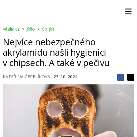
Vitalia.cz
»
Jídlo
»
Co jíst
Nejvíce nebezpečného
akrylamidu našli hygienici
v chipsech. A také v pečivu
KATEŘINA ČEPELÍKOVÁ
23. 10. 2024
S
S
S
d
d
d
í
í
í
l
l
e
e
l
j
j
t
e
t
e
e
t
n
n
a
a
F
s
a
í
c