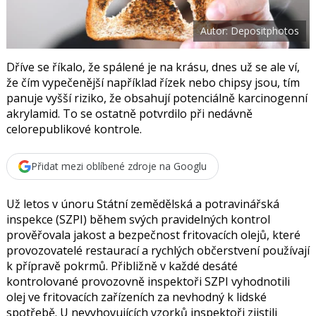
t
e
i
b
X
Autor: Depositphotos
o
o
k
u
Dříve se říkalo, že spálené je na krásu, dnes už se ale ví,
že čím vypečenější například řízek nebo chipsy jsou, tím
panuje vyšší riziko, že obsahují potenciálně karcinogenní
akrylamid. To se ostatně potvrdilo při nedávně
celorepublikové kontrole.
Přidat mezi oblíbené zdroje na Googlu
Už letos v únoru Státní zemědělská a potravinářská
inspekce (SZPI) během svých pravidelných kontrol
prověřovala jakost a bezpečnost fritovacích olejů, které
provozovatelé restaurací a rychlých občerstvení používají
k přípravě pokrmů. Přibližně v každé desáté
kontrolované provozovně inspektoři SZPI vyhodnotili
olej ve fritovacích zařízeních za nevhodný k lidské
spotřebě. U nevyhovujících vzorků inspektoři zjistili