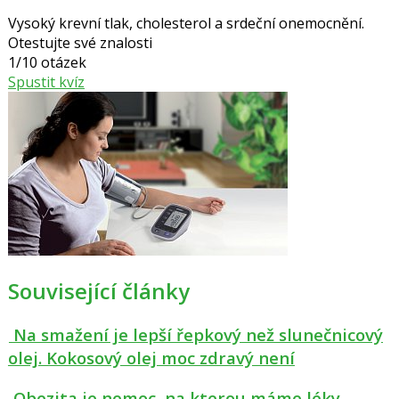
Vysoký krevní tlak, cholesterol a srdeční onemocnění.
Otestujte své znalosti
1/10 otázek
Spustit kvíz
Související články
Na smažení je lepší řepkový než slunečnicový
olej. Kokosový olej moc zdravý není
Obezita je nemoc, na kterou máme léky.