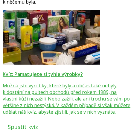
k něčemu byla.
Kvíz: Pamatujete si tyhle výrobky?
Možná jste výrobky, které byly a občas také nebyly
k dostání na pultech obchodů před rokem 1989, na
vlastní kůži nezažili. Nebo zažili, ale ani trochu se vám po
většině z nich nestýská. V každém případě si však můžete
udělat náš kvíz, abyste zjistili, jak se v nich vyznáte.
Spustit kvíz