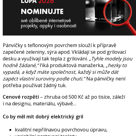
Pánvičky s teflonovým povrchem slouží k přípravě
zapečené zeleniny, sýra apod. Vkládají se pod grilovací
desku a využívají tak tepla z grilování.
„Tyhle modely jsou
hodně žádané,“
říká produktová manažerka,
„hezky to
vypadá, a když máte společnost, každý si může dát
zapéct vlastní suroviny podle chuti.“
Na pánvičky není
potřeba používat žádný tuk.
Cenové rozpětí
– zhruba od 500 Kč až po tisíce, záleží
i na designu, materiálu, výbavě…
Co by měl mít dobrý elektrický gril
kvalitní nepřilnavou povrchovou úpravu,