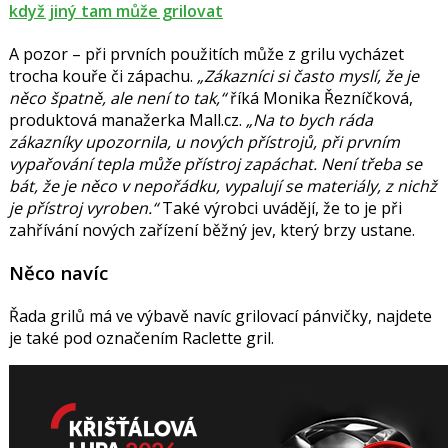
když jiný tam může grilovat
A pozor – při prvních použitích může z grilu vycházet
trocha kouře či zápachu.
„Zákazníci si často myslí, že je
něco špatně, ale není to tak,“
říká
Monika Řezníčková
,
produktová manažerka Mall.cz.
„Na to bych ráda
zákazníky upozornila, u nových přístrojů, při prvním
vypařování tepla může přístroj zapáchat. Není třeba se
bát, že je něco v nepořádku, vypalují se materiály, z nichž
je přístroj vyroben.“
Také výrobci uvádějí, že to je při
zahřívání nových zařízení běžný jev, který brzy ustane.
Něco navíc
Řada grilů má ve výbavě navíc grilovací pánvičky, najdete
je také pod označením Raclette gril.