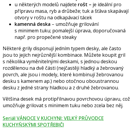
u některých modelů najdete
rošt –
je ideální pro
přípravu masa, ryb a drůbeže; tuk a šťáva skapávají
otvory v roštu na odkapávací tácek
kamenná deska
– umožňuje grilování
s minimem tuku; pomalejší úprava, doporučovaná
např. pro propečené steaky
Některé grily disponují jedním typem desky, ale často
jsou to jejich nejrůznější kombinace. Můžete koupit gril
s několika vyměnitelnými deskami, s jednou deskou
rozdělenou na dvě části (nejčastěji hladký a žebrovaný
povrch, ale jsou i modely, které kombinují žebrovanou
desku s kamenem ap.) nebo otočnou oboustrannou
desku z jedné strany hladkou a z druhé žebrovanou.
Většina desek má protipřilnavou povrchovou úpravu, což
umožňuje grilovat s minimem tuku nebo zcela bez něj.
Seriál VÁNOCE V KUCHYNI: VELKÝ PRŮVODCE
KUCHYŇSKÝMI SPOTŘEBIČI