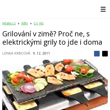
Vitalia.cz
»
Jídlo
»
Co jíst
Grilování v zimě? Proč ne, s
elektrickými grily to jde i doma
LENKA KRBCOVÁ
9. 12. 2011
S
S
S
d
d
d
í
í
í
l
l
e
e
l
j
j
t
e
t
e
e
t
n
n
a
a
F
s
a
í
c
t
e
i
b
X