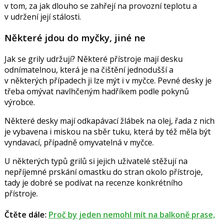
v tom, za jak dlouho se zahřejí na provozní teplotu a
v udržení její stálosti.
Některé jdou do myčky, jiné ne
Jak se grily udržují? Některé přístroje mají desku
odnímatelnou, která je na čištění jednodušší a
v některých případech ji lze mýt i v myčce. Pevné desky je
třeba omývat navlhčeným hadříkem podle pokynů
výrobce.
Některé desky mají odkapávací žlábek na olej, řada z nich
je vybavena i miskou na sběr tuku, která by též měla být
vyndavací, případně omyvatelná v myčce.
U některých typů grilů si jejich uživatelé stěžují na
nepříjemné prskání omastku do stran okolo přístroje,
tady je dobré se podívat na recenze konkrétního
přístroje.
Čtěte dále:
Proč by jeden nemohl mít na balkoně prase,