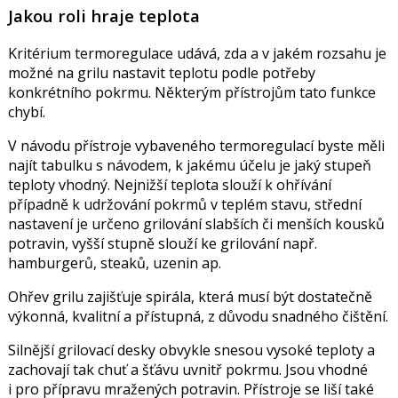
Jakou roli hraje teplota
Kritérium termoregulace udává, zda a v jakém rozsahu je
možné na grilu nastavit teplotu podle potřeby
konkrétního pokrmu. Některým přístrojům tato funkce
chybí.
V návodu přístroje vybaveného termoregulací byste měli
najít tabulku s návodem, k jakému účelu je jaký stupeň
teploty vhodný. Nejnižší teplota slouží k ohřívání
případně k udržování pokrmů v teplém stavu, střední
nastavení je určeno grilování slabších či menších kousků
potravin, vyšší stupně slouží ke grilování např.
hamburgerů, steaků, uzenin ap.
Ohřev grilu zajišťuje spirála, která musí být dostatečně
výkonná, kvalitní a přístupná, z důvodu snadného čištění.
Silnější grilovací desky obvykle snesou vysoké teploty a
zachovají tak chuť a šťávu uvnitř pokrmu. Jsou vhodné
i pro přípravu mražených potravin. Přístroje se liší také