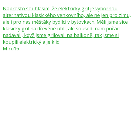
Naprosto souhlasím, že elektrický gril je výbornou
alternativou klasického venkovního, ale ne jen pro zimu,
ale i pro nás měšťáky bydlící v bytovkách. Měli jsme sice
klasický gril na dřevěné uhlí, ale sousedi nám pořád
nadávali, když jsme grilovali na balkoně, tak jsme si
koupili elektrický a je klid.
Miru16