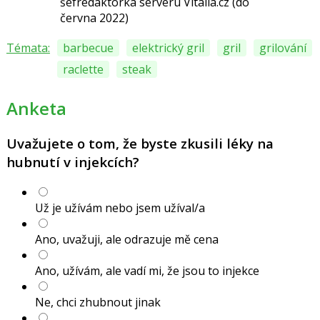
šéfredaktorka serveru Vitalia.cz (do
června 2022)
Témata:
barbecue
elektrický gril
gril
grilování
raclette
steak
Anketa
Uvažujete o tom, že byste zkusili léky na
hubnutí v injekcích?
Už je užívám nebo jsem užíval/a
Ano, uvažuji, ale odrazuje mě cena
Ano, užívám, ale vadí mi, že jsou to injekce
Ne, chci zhubnout jinak