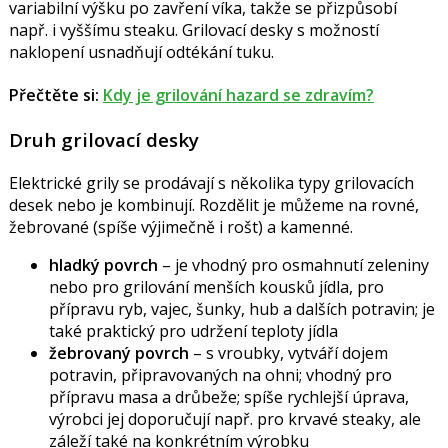
variabilní výšku po zavření víka, takže se přizpůsobí
např. i vyššímu steaku. Grilovací desky s možností
naklopení usnadňují odtékání tuku.
Přečtěte si:
Kdy je g
rilování hazard se zdravím?
Druh grilovací desky
Elektrické grily se prodávají s několika typy grilovacích
desek nebo je kombinují. Rozdělit je můžeme na rovné,
žebrované (spíše výjimečně i rošt) a kamenné.
hladký povrch
– je vhodný pro osmahnutí zeleniny
nebo pro grilování menších kousků jídla, pro
přípravu ryb, vajec, šunky, hub a dalších potravin; je
také praktický pro udržení teploty jídla
žebrovaný povrch
– s vroubky, vytváří dojem
potravin, připravovaných na ohni; vhodný pro
přípravu masa a drůbeže; spíše rychlejší úprava,
výrobci jej doporučují např. pro krvavé steaky, ale
záleží také na konkrétním výrobku