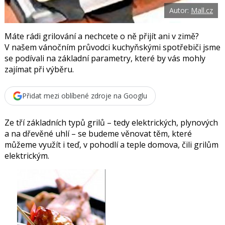
o
Autor:
Mall.cz
o
k
u
Máte rádi grilování a nechcete o ně přijít ani v zimě?
V našem vánočním průvodci kuchyňskými spotřebiči jsme
se podívali na základní parametry, které by vás mohly
zajímat při výběru.
Přidat mezi oblíbené zdroje na Googlu
Ze tří základních typů grilů – tedy elektrických, plynových
a na dřevěné uhlí – se budeme věnovat těm, které
můžeme využít i teď, v pohodlí a teple domova, čili grilům
elektrickým.