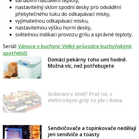
variabilní nastavení teploty,
nastavitelný sklon spodní desky pro odvádění
přebytečného tuku do odkapávací misky,
vyjímatelnou odkapávací misku,
nastavitelnou výšku horní desky,
světelnou indikaci provozu grilu a správné teploty.
Seriál:
Vánoce v kuchyni: Velký průvodce kuchyňskými
spotřebiči
Domácí pekárny toho umí hodně.
Možná víc, než potřebujete
Grilování v zimě? Proč ne, s
elektrickými grily to jde i doma
Sendvičovače a topinkovače nedělají
jen sendviče a toasty