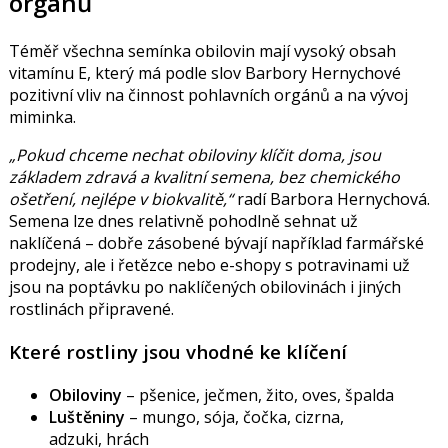
orgánů
Téměř všechna semínka obilovin mají vysoký obsah
vitamínu E, který má podle slov Barbory Hernychové
pozitivní vliv na činnost pohlavních orgánů a na vývoj
miminka.
„Pokud chceme nechat obiloviny klíčit doma, jsou
základem zdravá a kvalitní semena, bez chemického
ošetření, nejlépe v biokvalitě,“
radí Barbora Hernychová.
Semena lze dnes relativně pohodlně sehnat už
naklíčená – dobře zásobené bývají například farmářské
prodejny, ale i řetězce nebo e-shopy s potravinami už
jsou na poptávku po naklíčených obilovinách i jiných
rostlinách připravené.
Které rostliny jsou vhodné ke klíčení
Obiloviny
–
pšenice, ječmen, žito, oves, špalda
Luštěniny
– mungo, sója, čočka, cizrna,
adzuki, hrách