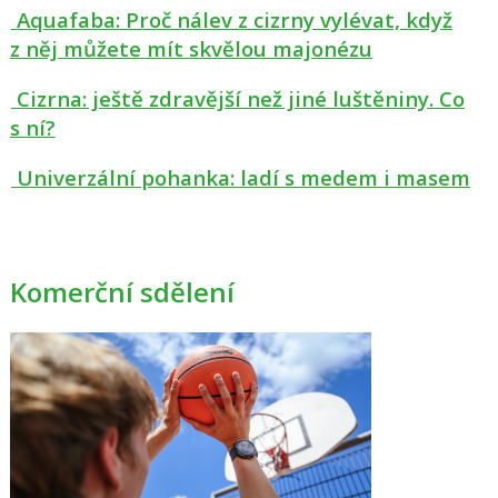
Aquafaba: Proč nálev z cizrny vylévat, když
z něj můžete mít skvělou majonézu
Cizrna: ještě zdravější než jiné luštěniny. Co
s ní?
Univerzální pohanka: ladí s medem i masem
Komerční sdělení