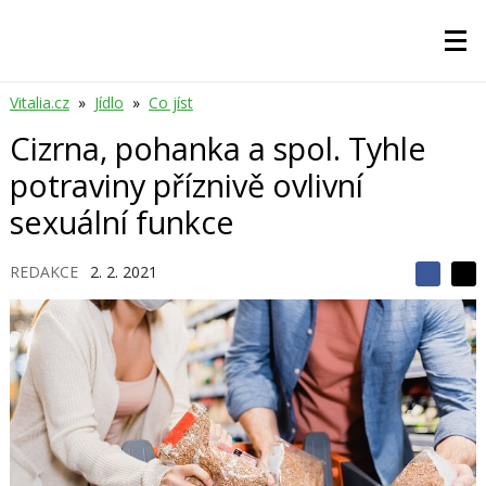
Vitalia.cz
»
Jídlo
»
Co jíst
Cizrna, pohanka a spol. Tyhle
potraviny příznivě ovlivní
sexuální funkce
REDAKCE
2. 2. 2021
S
S
S
d
d
d
í
í
í
l
l
e
e
l
j
j
t
e
t
e
e
t
n
n
a
a
F
s
a
í
c