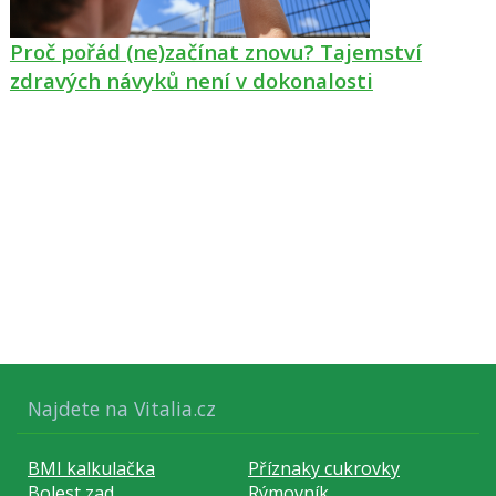
Proč pořád (ne)začínat znovu? Tajemství
zdravých návyků není v dokonalosti
Najdete na Vitalia.cz
BMI kalkulačka
Příznaky cukrovky
Bolest zad
Rýmovník