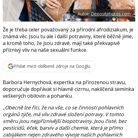
t
e
i
b
X
Autor:
Depositphotos.com
o
o
k
u
Že je třeba celer považovaný za přírodní afrodiziakum, je
známá věc. Jsou tu ale i další potraviny, které běžně jíme,
a kromě toho, že jsou zdravé, mají také překvapivě
příznivý vliv na naše sexuální funkce.
Přidat mezi oblíbené zdroje na Googlu
Barbora Hernychová
, expertka na přirozenou stravu,
doporučuje dopřávat si hlavně cizrnu, naklíčená semínka
veškerých obilovin a pohanku.
„Obecně lze říci, že na vše, co se činnosti pohlavních
orgánů týče, má vliv zdravé složení potravy. V tomto
směru jsou nejpříznivější biopotraviny. Jsou čisté, bez
pesticidů, éček, barviv a další chemie, která je přímo
zabijákem nejen zdravého vývoje našich pohlavních