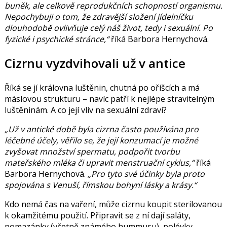
buněk, ale celkově reprodukčních schopností organismu.
Nepochybuji o tom, že zdravější složení jídelníčku
dlouhodobě ovlivňuje celý náš život, tedy i sexuální. Po
fyzické i psychické stránce,“
říká Barbora Hernychová.
Cizrnu vyzdvihovali už v antice
Říká se jí královna luštěnin, chutná po oříšcích a má
máslovou strukturu – navíc patří k nejlépe stravitelným
luštěninám. A co její vliv na sexuální zdraví?
„Už v antické době byla cizrna často používána pro
léčebné účely, věřilo se, že její konzumací je možné
zvyšovat množství spermatu, podpořit tvorbu
mateřského mléka či upravit menstruační cyklus,“
říká
Barbora Hernychová.
„Pro tyto své účinky byla proto
spojována s Venuší, římskou bohyní lásky a krásy.“
Kdo nemá čas na vaření, může cizrnu koupit sterilovanou
k okamžitému použití. Připravit se z ní dají saláty,
pomazánky (včetně známého hummusu), polévky,