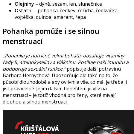
Olejniny
– dýně, sezam, len, slunečnice
Ostatní
– pohanka, ředkev, řeřicha, ředkvička,
vojtěška, quinoa, amarant, řepa
Pohanka pomůže i se silnou
menstruací
„Pohanka je nutričně velmi bohatá, obsahuje vitamíny
řady B, aminokyseliny a vlákninu. Posiluje naši imunitu a
podporuje sexuální funkce,“
popisuje další potravinu
Barbora Hernychová. Upozorňuje ale také na to, že
působí dlouhodobě a aby ovlivnila vše, co má, je třeba ji
jíst pravidelně. Jejím dalším benefitem je vliv na
menstruaci – je totiž vhodná pro ženy, které mívají
dlouhou a silnou menstruaci.