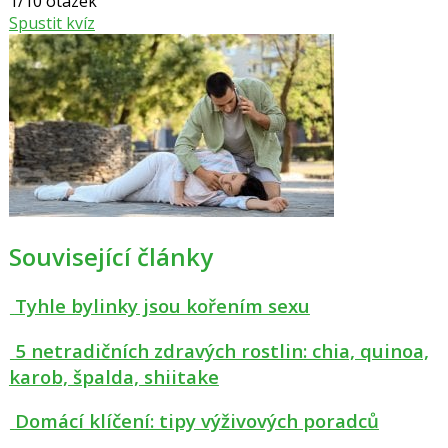
1/10 otázek
Spustit kvíz
Související články
Tyhle bylinky jsou kořením sexu
5 netradičních zdravých rostlin: chia, quinoa,
karob, špalda, shiitake
Domácí klíčení: tipy výživových poradců