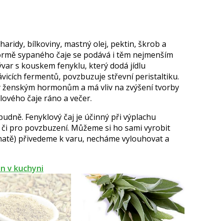
charidy, bílkoviny, mastný olej, pektin, škrob a
formě sypaného čaje se podává i těm nejmenším
ývar s kouskem fenyklu, který dodá jídlu
ávicích fermentů, povzbuzuje střevní peristaltiku.
ý ženským hormonům a má vliv na zvýšení tvorby
lového čaje ráno a večer.
dně. Fenyklový čaj je účinný při výplachu
e či pro povzbuzení. Můžeme si ho sami vyrobit
 (natě) přivedeme k varu, necháme vylouhovat a
en v kuchyni