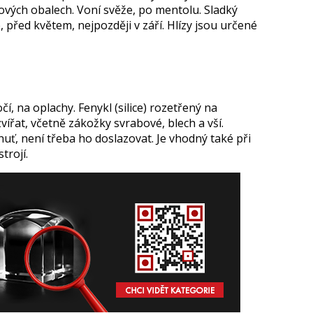
pírových obalech. Voní svěže, po mentolu. Sladký
ce, před květem, nejpozději v září. Hlízy jsou určené
čí, na oplachy. Fenykl (silice) rozetřený na
 zvířat, včetně zákožky svrabové, blech a vší.
uť, není třeba ho doslazovat. Je vhodný také při
trojí.