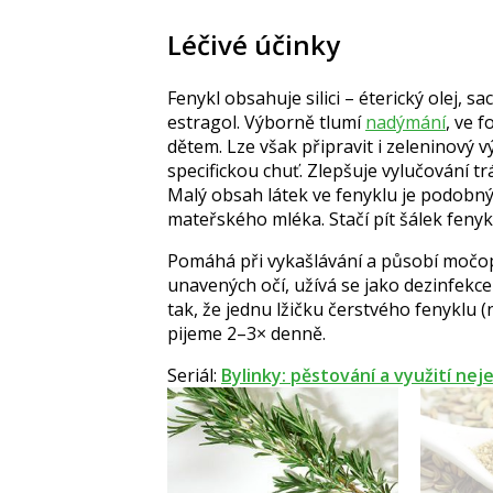
Léčivé účinky
Fenykl obsahuje silici – éterický olej, sa
estragol. Výborně tlumí
nadýmání
, ve 
dětem. Lze však připravit i zeleninový v
specifickou chuť. Zlepšuje vylučování tr
Malý obsah látek ve fenyklu je podobn
mateřského mléka. Stačí pít šálek fenyk
Pomáhá při vykašlávání a působí močopu
unavených očí, užívá se jako dezinfekc
tak, že jednu lžičku čerstvého fenyklu
pijeme 2–3× denně.
Seriál:
Bylinky: pěstování a využití nej