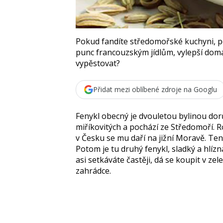
Pokud fandíte středomořské kuchyni, po
punc francouzským jídlům, vylepší domá
vypěstovat?
Přidat mezi oblíbené zdroje na Googlu
Fenykl obecný je dvouletou bylinou dorů
miříkovitých a pochází ze Středomoří. 
v Česku se mu daří na jižní Moravě. Ten
Potom je tu druhý fenykl, sladký a hlíz
asi setkáváte častěji, dá se koupit v ze
zahrádce.