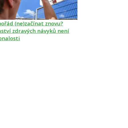
pořád (ne)začínat znovu?
ství zdravých návyků není
onalosti