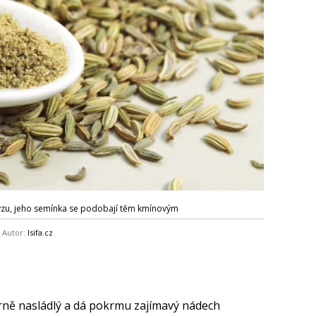
ýzu, jeho semínka se podobají těm kmínovým
Autor:
Isifa.cz
írně nasládlý a dá pokrmu zajímavý nádech