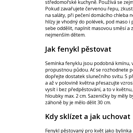
středomořské kuchyně. Používá se zejm
Pokud zavařujete červenou řepu, zkuste
na saláty, při pečení domácího chleba ne
hlízy je vhodný do polévek, pod maso i 
sebe oddělit, naplnit masovou směsí a za
nejmenším dětem.
Jak fenykl pěstovat
Semínka fenyklu jsou podobná kmínu, vy
propustnou půdou. Ať se rozhodnete pě
dopřejte dostatek slunečního svitu. S 
a až v polovině května přesazujte vzro
vysít i bez předpěstování, a to v květn
hloubky max. 2 cm. Sazeničky by měly b
záhoně by je mělo dělit 30 cm.
Kdy sklízet a jak uchovat
Fenykl pěstovaný pro květ jako bylinka s