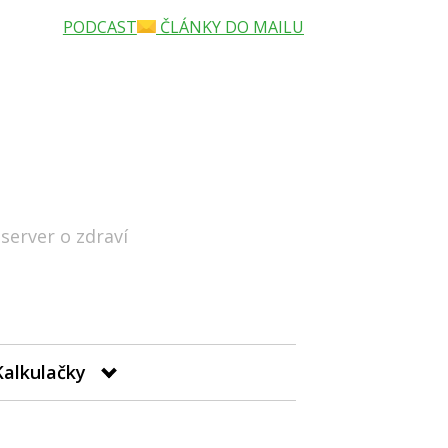
PODCAST
ČLÁNKY DO MAILU
 server o zdraví
Hledat
Kalkulačky