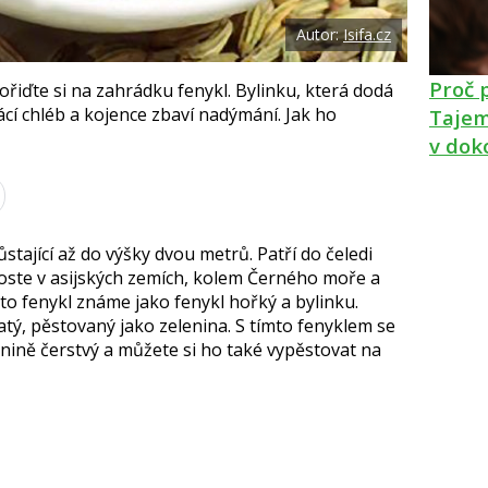
Autor:
Isifa.cz
Proč 
řiďte si na zahrádku fenykl. Bylinku, která dodá
cí chléb a kojence zbaví nadýmání. Jak ho
Tajem
v dok
stající až do výšky dvou metrů. Patří do čeledi
Roste v asijských zemích, kolem Černého moře a
to fenykl známe jako fenykl hořký a bylinku.
natý, pěstovaný jako zelenina. S tímto fenyklem se
lenině čerstvý a můžete si ho také vypěstovat na