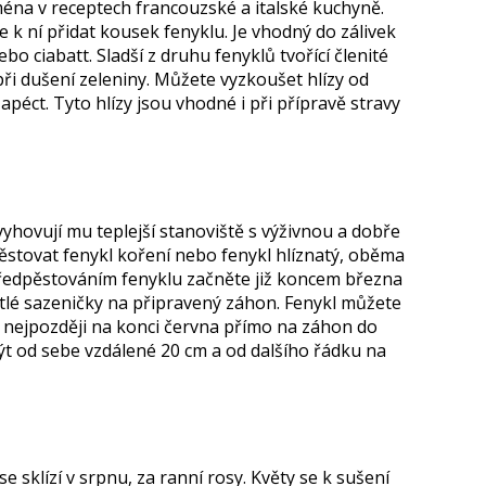
éna v receptech francouzské a italské kuchyně.
 k ní přidat kousek fenyklu. Je vhodný do zálivek
bo ciabatt. Sladší z druhu fenyklů tvořící členité
při dušení zeleniny. Můžete vyzkoušet hlízy od
péct. Tyto hlízy jsou vhodné i při přípravě stravy
hovují mu teplejší stanoviště s výživnou a dobře
stovat fenykl koření nebo fenykl hlíznatý, oběma
předpěstováním fenyklu začněte již koncem března
stlé sazeničky na připravený záhon. Fenykl můžete
u, nejpozději na konci června přímo na záhon do
ýt od sebe vzdálené 20 cm a od dalšího řádku na
e sklízí v srpnu, za ranní rosy. Květy se k sušení