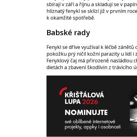
sbírají v září a říjnu a skladují se v pa
hlíznatý fenykl se sklízí již v prvním ro
k okamžité spotřebě.
Babské rady
Fenykl se dříve využíval k léčbě zánětů o
pokožku prý ničil kožní parazity u lidí i
Fenyklový čaj má přirozeně nasládlou ch
dietách a zbavení škodlivin z trávicího ús